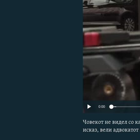
0:00
Човекот не видел со к
исказ, вели адвокатот