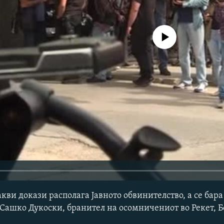
No media source currently avail
акви докази располага Јавното обвинителство, а се бара
 Сашко Дукоски, бранител на осомничениот во Рекет, Б