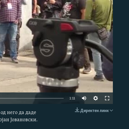
able
1:11
Директен линк
 од него да даде
EMBED
ојан Јовановски.