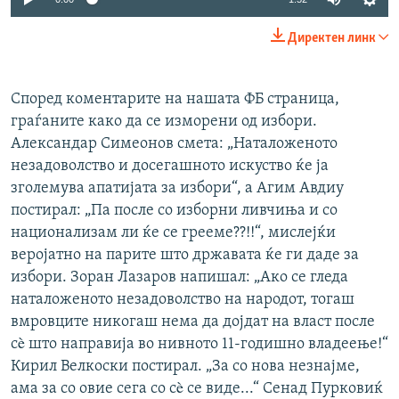
Директен линк
Според коментарите на нашата ФБ страница,
граѓаните како да се изморени од избори.
Александар Симеонов смета: „Наталоженото
незадоволство и досегашното искуство ќе ја
зголемува апатијата за избори“, а Агим Авдиу
постирал: „Па после со изборни ливчиња и со
национализам ли ќе се грееме??!!“, мислејќи
веројатно на парите што државата ќе ги даде за
избори. Зоран Лазаров напишал: „Ако се гледа
наталоженото незадоволство на народот, тогаш
вмровците никогаш нема да дојдат на власт после
сè што направија во нивното 11-годишно владеење!“
Кирил Велкоски постирал. „За со нова незнајме,
ама за со овие сега со сè се виде...“ Сенад Пурковиќ