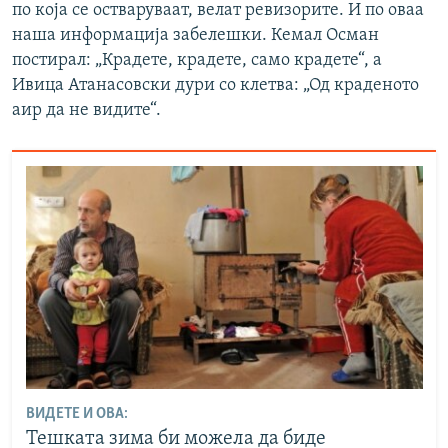
по која се остваруваат, велат ревизорите. И по оваа
наша информација забелешки. Кемал Осман
постирал: „Крадете, крадете, само крадете“, а
Ивица Атанасовски дури со клетва: „Од краденото
аир да не видите“.
ВИДЕТЕ И ОВА:
Тешката зима би можела да биде