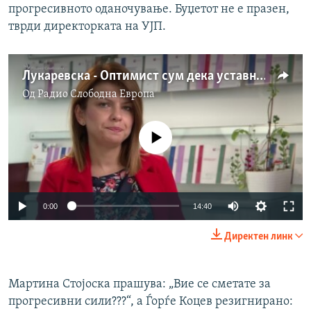
прогресивното оданочување. Буџетот не е празен,
тврди директорката на УЈП.
Лукаревска - Оптимист сум дека уставните измени може да поминат
Од
Радио Слободна Eвропа
No media source currently available
Auto
0:00
14:40
240p
Директен линк
360p
Auto
240p
360p
480p
480p
Мартина Стојоска прашува: „Вие се сметате за
прогресивни сили???“, а Ѓорѓе Коцев резигнирано:
720p
720p
1080p