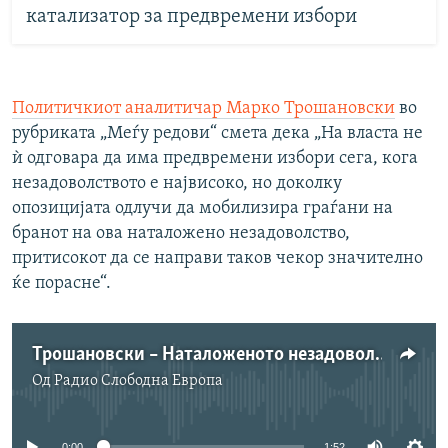
катализатор за предвремени избори
Политичкиот аналитичар Марко Трошановски
во
рубриката „Меѓу редови“ смета дека „На власта не
ѝ одговара да има предвремени избори сега, кога
незадоволството е највисоко, но доколку
опозицијата одлучи да мобилизира граѓани на
бранот на ова наталожено незадоволство,
притисокот да се направи таков чекор значително
ќе порасне“.
Трошановски – Наталоженото незадоволство ќе го зголемува притисокот за избори
Од
Радио Слободна Eвропа
No media source currently available
0:00
1:52