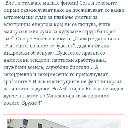
„Вие ги отепавте малите фирми! Сега и големите
1080p
фирми размислуваат како да преживуваат, со вакви
астрономски суми за плаќање сметки за
електрична енергија крај ни се пишува, уште
малку со вакви суми за купување струја банкрот
сме“. Ставре Накев повикува: „Ставајте даноци на
сè и сешто, полнете го буџетот“, додека Филип
Андревски објаснува: „Буџетот се празни со
наместени тендери, партиски вработувања,
службени возила, службени бифтеци... А
секојдневно и секојмесечно го преполнуваат
граѓаните!!! И пак институциите не функцинираат,
патиштата со дупки. Во Албанија и Косово не видов
дупче на патот, во Македонија ги искршивме
колите. Бруки!!!“