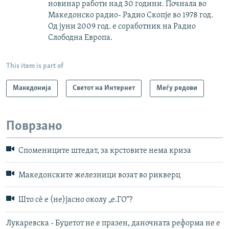
новинар работи над 30 години. Почнала во
Македонско радио- Радио Скопје во 1978 год.
Од јуни 2009 год. е соработник на Радио
Слободна Европа.
This item is part of
Македонија
Светот на Интернет
Меѓу редови
Поврзано
Спомениците штедат, за крстовите нема криза
Македонските железници возат во рикверц
Што сѐ е (не)јасно околу „е.ГО“?
Лукаревска - Буџетот не е празен, даночната реформа не е