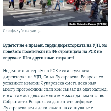
РСЕ веб страници
Скопје, луѓе на улица
Буџетот не е празен, тврди директорката на УЈП, но
повеќето посетители на ФБ страницата на РСЕ не
веруваат. Што друго коментиравте?
Неделното интервју на РСЕ е со актуелната
директорка на УЈП, Сања Лукаревска. Во врска со
уставните измени Лукаревска смета дека има
многу прогресивни сили кои сакаат да одат напред,
и е оптимист дека измените можат да поминат во
Собранието. Во врска со даночните реформи
Лукаревска вели дека камен на сопнување е