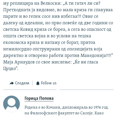
му реплицира на Велкоски: „А ти гатач ли си?
Претходната ја видовме, во мала криза ги спакуваа
парите и во гепек сосе нив избегаа!!! Овие се
далеку од идеални, но прво повеќе од две години со
светска Ковид криза се бореа, а сега во опасност од
општа светска војна и во услови на тешка
економска криза и натаму се борат, притоа
немилосрдно опструирани од опозицијата која
директно и отворено работи против Македонија!!!!“
Маја Арнаудов со свое мислење: „Ќе ви гласа
Цуцко“.
Сподели
Follow us
Горица Попова
Родена е во Кочани, дипломирала во 1976 год.
на Филозофскиот факултет во Скопје. Како