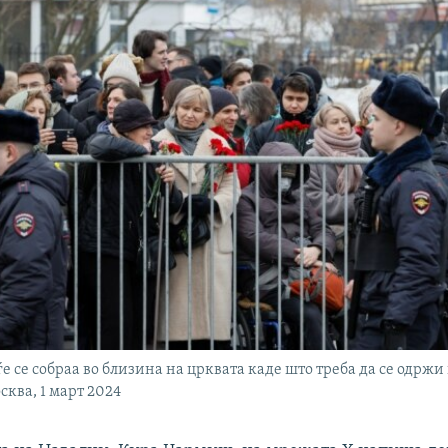
е се собраа во близина на црквата каде што треба да се одржи
сква, 1 март 2024