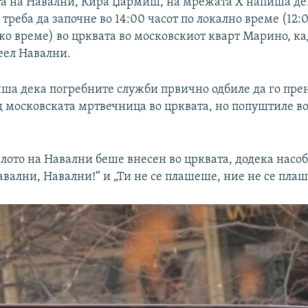
а на Навални, Кира Џармиш, на мрежата X напиша де
треба да започне во 14:00 часот по локално време (12:0
ко време) во црквата во московскиот кварт Марино, к
ел Навални.
а дека погребните служби првично одбиле да го пре
 московската мртвечница во црквата, но попуштиле во
елото на Навални беше внесен во црквата, додека насо
вални, Навални!“ и „Ти не се плашеше, ние не се пла