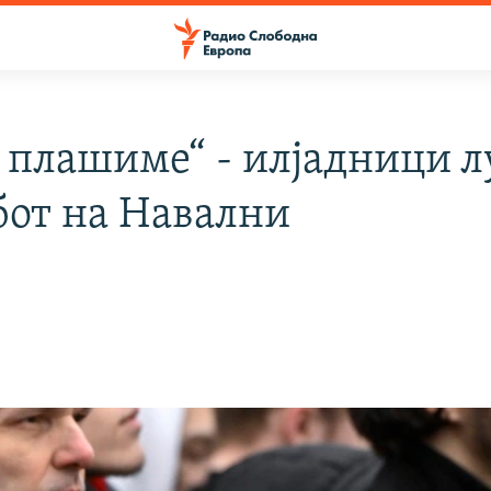
е плашиме“ - илјадници л
бот на Навални