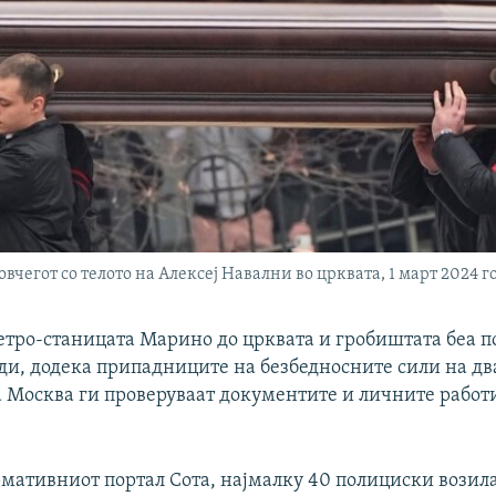
вчегот со телото на Алексеј Навални во црквата, 1 март 2024 
метро-станицата Марино до црквата и гробиштата беа п
ди, додека припадниците на безбедносните сили на два
а Москва ги проверуваат документите и личните работ
мативниот портал Сота, најмалку 40 полициски возил