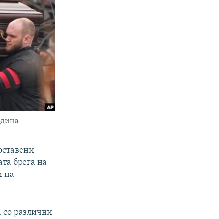
година
оставени
та брега на
и на
а со различни