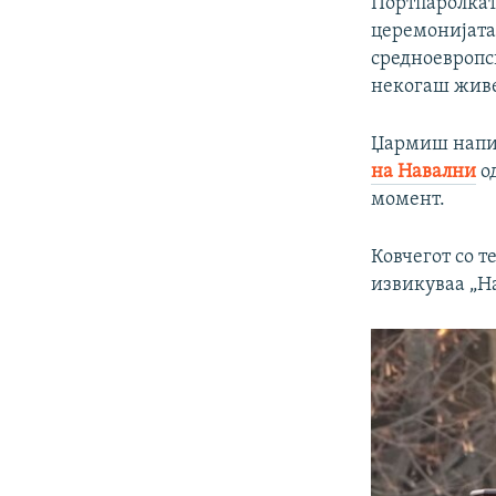
Портпаролкат
церемонијата 
средноевропс
некогаш живе
Џармиш напиш
на Навални
од
момент.
Ковчегот со т
извикуваа „На