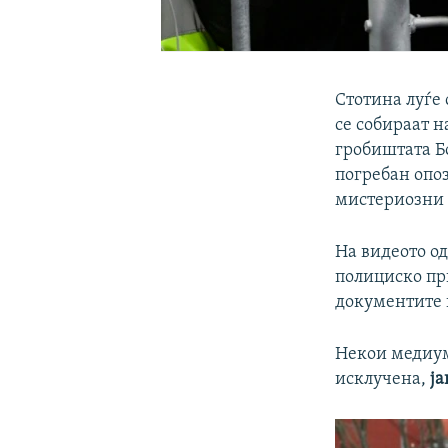
Стотина луѓе
се собираат н
гробиштата Бо
погребан опоз
мистериозни 
На видеото од
полициско пр
документите 
Некои медиуми
исклучена,
ја