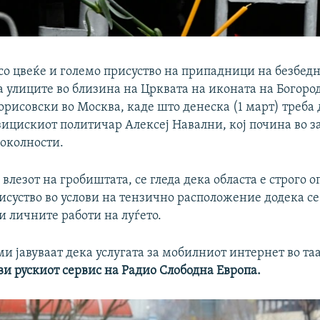
 со цвеќе и големо присуство на припадници на безбед
а улиците во близина на Црквата на иконата на Богоро
рисовски во Москва, каде што денеска (1 март) треба 
ицискиот политичар Алексеј Навални, кој почина во з
околности.
 влезот на гробиштата, се гледа дека областа е строго 
исуство во услови на тензично расположение додека се
и личните работи на луѓето.
 јавуваат дека услугата за мобилниот интернет во таа
ви рускиот сервис на Радио Слободна Европа.