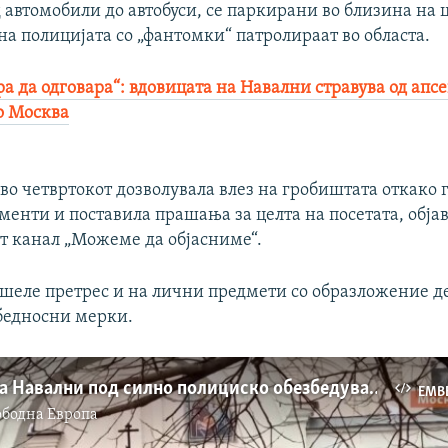
 автомобили до автобуси, се паркирани во близина на 
а полицијата со „фантомки“ патролираат во областа.
а да одговара“: вдовицата на Навални стравува од апс
о Москва
во четвртокот дозволувала влез на гробиштата откако 
енти и поставила прашања за целта на посетата, обја
т канал „Можеме да објасниме“.
шеле претрес и на лични предмети со образложение де
бедносни мерки.
Погребот на Навални под силно полициско обезбедување
EMB
ободна Eвропа