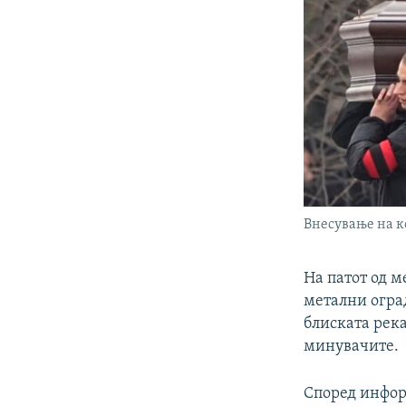
Внесување на ко
На патот од 
метални огра
блиската рек
минувачите.
Според инфор