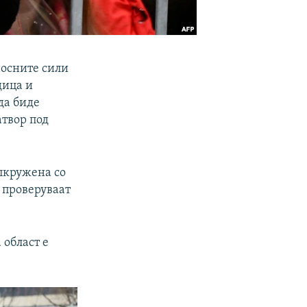
носните сили
дица и
да биде
атвор под
опкружена со
 проверуваат
 област е