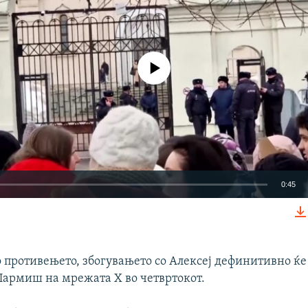
No media source currently available
0:45
EMBED
о противењето, збогувањето со Алексеј дефинитивно ќе 
Џармиш на мрежата Х во четвртокот.
Auto
240p
360p
480p