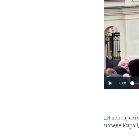
0:00
„И покрај сет
наведе Кира 