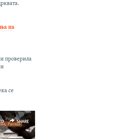
црквата.
ења на
ги проверила
ви
ка се
ED
SHARE