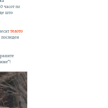
ка
0 часот по
аде што
несат
телото
 последен
браните
шиме“!