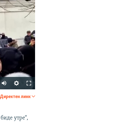
Auto
240p
Директен линк
SHARE
360p
480p
биде утре“,
720p
1080p