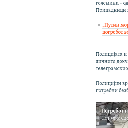
големини - од
Припадници н
„Путин мор
погребот в
Полицијата и 
личните докум
телеграмскио
Полицијци вр
потребни без
Од
Радио Сл