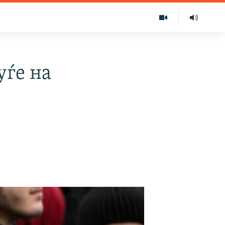
уѓе на