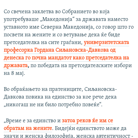
Со свечена заклетва во Собранието во која
употребуваше „Македонија“ за државата наместо
уставното име Северна Македонија, со говор што го
посвети на жените и со ветување дека ќе биде
претседателка на сите граѓани,
универзитетската
професорка Гордана Сиљановска-Давкова од
денеска го почна мандатот како претседателка на
државата
,
по победата на претседателските избори
на 8 мај.
Во обраќањето на пратениците, Сиљановска-
Давкова повика на единство за кое рече дека
„никогаш не ни било потребно повеќе“.
„Време е за единство и
затоа реков ќе им се
обратам на жените
. Бидејќи единството може да
значи и женска филозофија, женска автентичност -