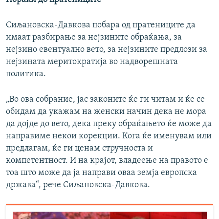
Сиљановска-Давкова побара од пратениците да
имаат разбирање за нејзините обраќања, за
нејзино евентуално вето, за нејзините предлози за
нејзината меритократија во надворешната
политика.
„Во ова собрание, јас законите ќе ги читам и ќе се
обидам да укажам на женски начин дека не мора
да дојде до вето, дека преку обраќањето ќе може да
направиме некои корекции. Кога ќе именувам или
предлагам, ќе ги ценам стручноста и
компетентност. И на крајот, владеење на правото е
тоа што може да ја направи оваа земја европска
држава“, рече Сиљановска-Давкова.