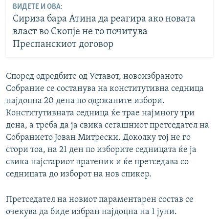
ВИДЕТЕ И ОВА:
Сириза бара Атина да реагира ако новата
власт во Скопје не го почитува
Преспанскиот договор
Според одредбите од Уставот, новоизбраното
Собрание се состанува на конститутивна седница
најдоцна 20 дена по одржаните избори.
Конститутивната седница ќе трае најмногу три
дена, а треба да ја свика сегашниот претседател на
Собранието Јован Митрески. Доколку тој не го
стори тоа, на 21 ден по изборите седницата ќе ја
свика најстариот пратеник и ќе претседава со
седницата до изборот на нов спикер.
Претседател на новиот параментарен состав се
очекува да биде избран најдоцна на 1 јуни.