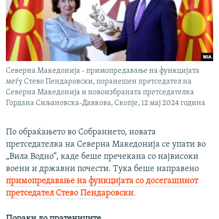
Северна Македонија - примопредавање на функцијата
меѓу Стево Пендаровски, поранешен претседател на
Северна Македонија и новоизбраната претседателка
Гордана Сиљановска-Давкова, Скопје, 12 мај 2024 година
По обраќањето во Собранието, новата
претседателка на Северна Македонија се упати во
„Вила Водно“, каде беше пречекана со највисоки
воени и државни почести. Тука беше направено
примопредавање на функцијата со досегашниот
претседател Стево Пендаровски
.
Пораки до пратениците