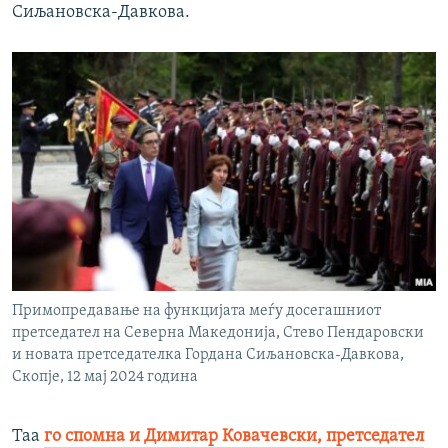
Сиљановска-Давкова.
Примопредавање на функцијата меѓу досегашниот
претседател на Северна Македонија, Стево Пендаровски
и новата претседателка Гордана Сиљановска-Давкова,
Скопје, 12 мај 2024 година
Таа
го спомна и Димитар Ковачевски, претседател