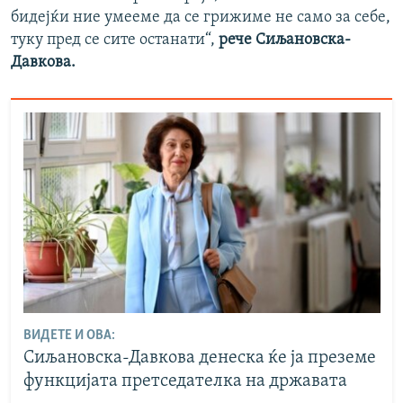
бидејќи ние умееме да се грижиме не само за себе,
туку пред се сите останати“,
рече Сиљановска-
Давкова.
ВИДЕТЕ И ОВА:
Сиљановска-Давкова денеска ќе ја преземе
функцијата претседателка на државата