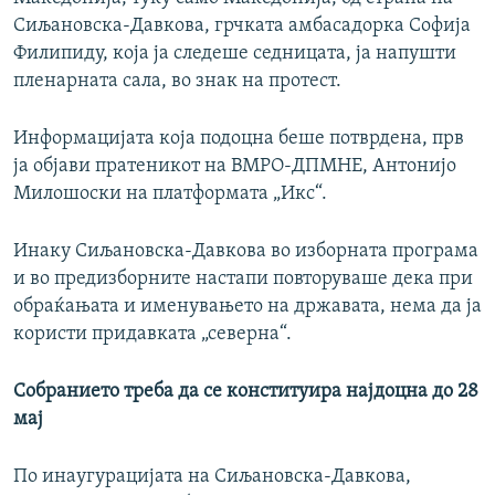
Сиљановска-Давкова, грчката амбасадорка Софија
Филипиду, која ја следеше седницата, ја напушти
пленарната сала, во знак на протест.
Информацијата која подоцна беше потврдена, прв
ја објави пратеникот на ВМРО-ДПМНЕ, Антонијо
Милошоски на платформата „Икс“.
Инаку Сиљановска-Давкова во изборната програма
и во предизборните настапи повторуваше дека при
обраќањата и именувањето на државата, нема да ја
користи придавката „северна“.
Собранието треба да се конституира најдоцна до 28
мај
По инаугурацијата на Сиљановска-Давкова,