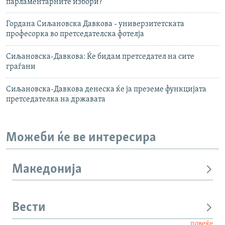
парламентарните избори?
Гордана Сиљановска Давкова - универзитетската
професорка во претседателска фотелја
Сиљановска-Давкова: Ќе бидам претседател на сите
граѓани
Сиљановска-Давкова денеска ќе ја преземе функцијата
претседателка на државата
Можеби ќе ве интересира
Македонија
Вести
повеќе