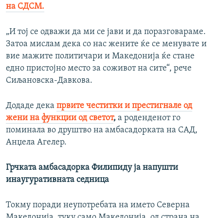
на СДСМ.
„И тој се одважи да ми се јави и да поразговараме.
Затоа мислам дека со нас жените ќе се менувате и
вие мажите политичари и Македонија ќе стане
едно пристојно место за соживот на сите“, рече
Сиљановска-Давкова.
Додаде дека
првите честитки и престигнале од
жени на функции од светот
,
а роденденот го
поминала во друштво на амбасадорката на САД,
Анџела Агелер.
Грчката амбасадорка Филипиду ja напушти
инаугуративната седница
Токму поради неупотребата на името Северна
Македонија, туку само Македонија, од страна на