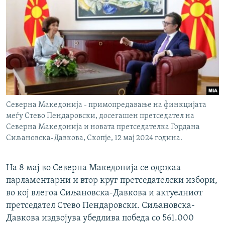
Северна Македонија - примопредавање на финкцијата
меѓу Стево Пендаровски, досегашен претседател на
Северна Македонија и новата претседателка Гордана
Сиљановска-Давкова, Скопје, 12 мај 2024 година.
На 8 мај во Северна Македонија се одржаа
парламентарни и втор круг претседателски избори,
во кој влегоа Сиљановска-Давкова и актуелниот
претседател Стево Пендаровски. Сиљановска-
Давкова издвојува убедлива победа со 561.000