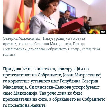
РСЕ веб страници
Северна Македонија - Инаугурација на новата
претседателка на Северна Македонија, Горада
Сиљановска-Давкова во Собранието, Скопје, 12 мај 2024
година
При давање на заклетвата, повторувајќи по
претседателот на Собранието, Јован Митрески кој
го користеше уставното име Република Северна
Македонија, Сиљановска-Давкова употребуваше
само Македонија. Таа рече дека ќе биде
претседателка на сите, а обраќањето во Собранието
го посвети на жените