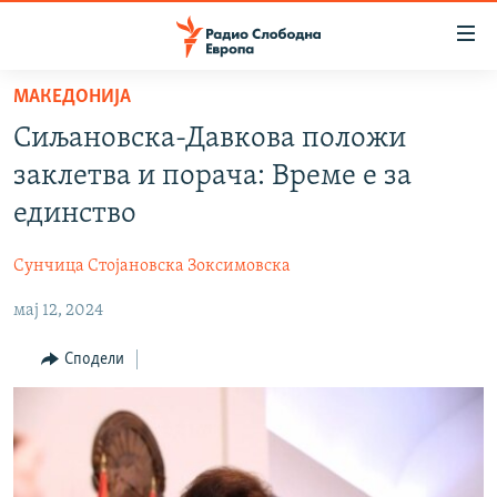
Достапни
линкови
Оди
МАКЕДОНИЈА
на
МАКЕДОНИЈА
Сиљановска-Давкова положи
содржината
СВЕТ
Оди
заклетва и порача: Време е за
ВИЗУЕЛНО
на
единство
главната
ВЕСТИ
навигација
Сунчица Стојановска Зоксимовска
ШТО ТРЕБА ДА ЗНАЕТЕ
Премини
на
мај 12, 2024
ПРИЈАВИ СЕ ЗА ЊУЗЛЕТЕР
пребарување
ПОДКАСТ ЗОШТО?
Сподели
СЛЕДЕТЕ НЕ