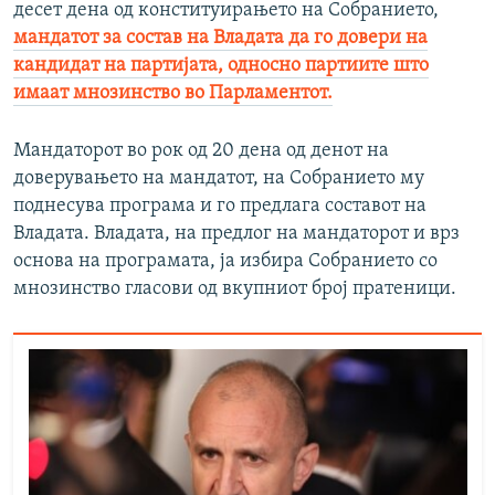
десет дена од конституирањето на Собранието,
мандатот за состав на Владата да го довери на
кандидат на партијата, односно партиите што
имаат мнозинство во Парламентот.
Мандаторот во рок од 20 дена од денот на
доверувањето на мандатот, на Собранието му
поднесува програма и го предлага составот на
Владата. Владата, на предлог на мандаторот и врз
основа на програмата, ја избира Собранието со
мнозинство гласови од вкупниот број пратеници.