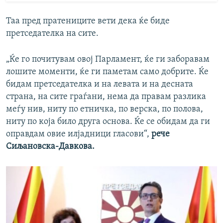
Таа пред пратениците вети дека ќе биде
претседателка на сите.
„Ќе го почитувам овој Парламент, ќе ги заборавам
лошите моменти, ќе ги паметам само добрите. Ќе
бидам претседателка и на левата и на десната
страна, на сите граѓани, нема да правам разлика
меѓу нив, ниту по етничка, по верска, по полова,
ниту по која било друга основа. Ќе се обидам да ги
оправдам овие илјадници гласови“,
рече
Сиљановска-Давкова.