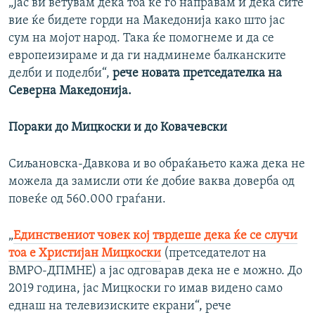
„Јас ви ветувам дека тоа ќе го направам и дека сите
вие ќе бидете горди на Македонија како што јас
сум на мојот народ. Така ќе помогнеме и да се
европеизираме и да ги надминеме балканските
делби и поделби“,
рече новата претседателка на
Северна Македонија.
Пораки до Мицкоски и до Ковачевски
Сиљановска-Давкова и во обраќањето кажа дека не
можела да замисли оти ќе добие ваква доверба од
повеќе од 560.000 граѓани.
„
Единствениот човек кој тврдеше дека ќе се случи
тоа е Христијан Мицкоски
(претседателот на
ВМРО-ДПМНЕ) а јас одговарав дека не е можно. До
2019 година, јас Мицкоски го имав видено само
еднаш на телевизиските екрани“, рече