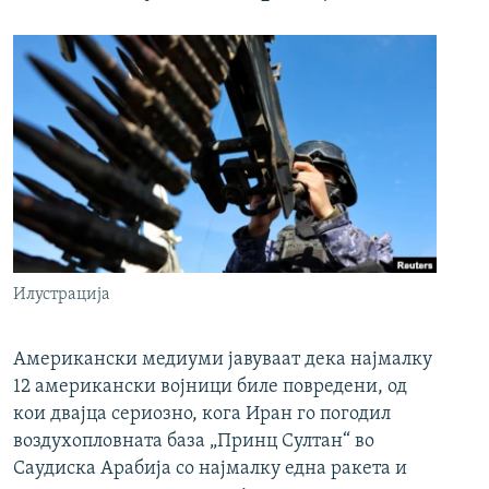
Илустрација
Американски медиуми јавуваат дека најмалку
12 американски војници биле повредени, од
кои двајца сериозно, кога Иран го погодил
воздухопловната база „Принц Султан“ во
Саудиска Арабија со најмалку една ракета и