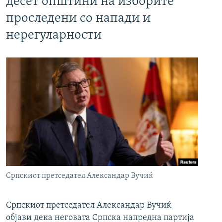
десет општини на изборите
проследени со напади и
нерегуларности
Српскиот претседател Александар Вучиќ
Српскиот претседател Александар Вучиќ
објави дека неговата Српска напредна партија