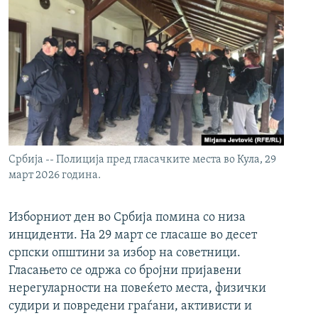
Србија -- Полиција пред гласачките места во Кула, 29
март 2026 година.
Изборниот ден во Србија помина со низа
инциденти. На 29 март се гласаше во десет
српски општини за избор на советници.
Гласањето се одржа со бројни пријавени
нерегуларности на повеќето места, физички
судири и повредени граѓани, активисти и