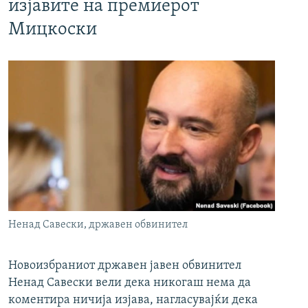
изјавите на премиерот
Мицкоски
Ненад Савески, државен обвинител
Новоизбраниот државен јавен обвинител
Ненад Савески вели дека никогаш нема да
коментира ничија изјава, нагласувајќи дека