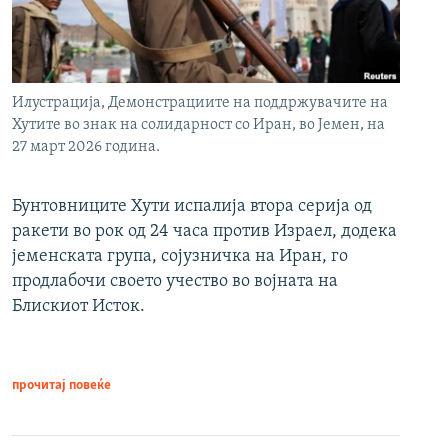
Илустрација, Демонстрациите на поддржувачите на
Хутите во знак на солидарност со Иран, во Јемен, на
27 март 2026 година.
Бунтовниците Хути испалија втора серија од
ракети во рок од 24 часа против Израел, додека
јеменската група, сојузничка на Иран, го
продлабочи своето учество во војната на
Блискиот Исток.
прочитај повеќе