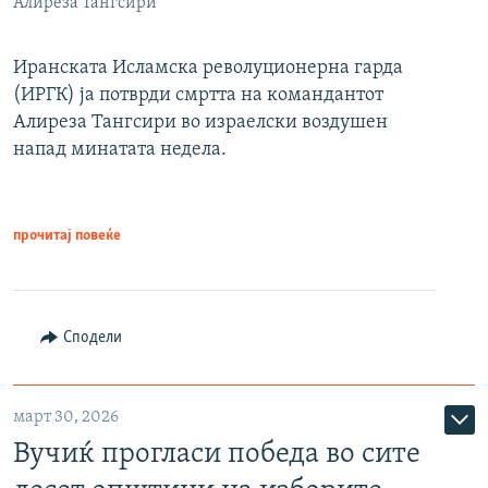
Алиреза Тангсири
Иранската Исламска револуционерна гарда
(ИРГК) ја потврди смртта на командантот
Алиреза Тангсири во израелски воздушен
напад минатата недела.
прочитај повеќе
Сподели
март 30, 2026
Вучиќ прогласи победа во сите