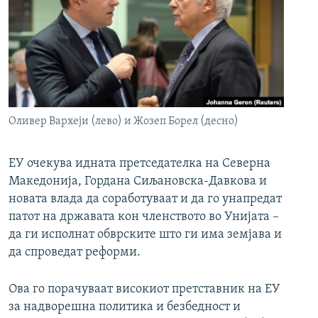
РСЕ веб страници
Оливер Вархеји (лево) и Жозеп Борел (десно)
ЕУ очекува идната претседателка на Северна
Македонија, Гордана Сиљановска-Давкова и
новата влада да соработуваат и да го унапредат
патот на државата кон членството во Унијата –
да ги исполнат обврските што ги има земјава и
да спроведат реформи.
Ова го порачуваат високиот претставник на ЕУ
за надворешна политика и безбедност и