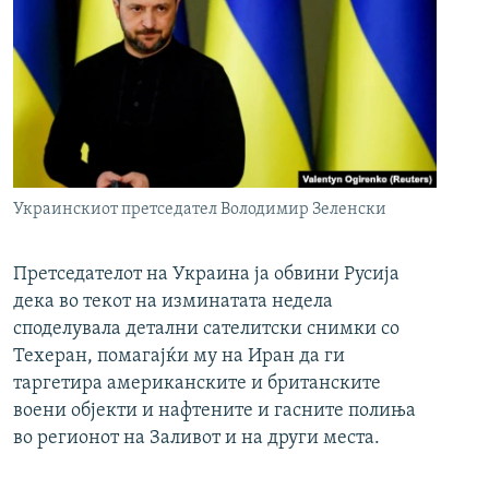
Украинскиот претседател Володимир Зеленски
Претседателот на Украина ја обвини Русија
дека во текот на изминатата недела
споделувала детални сателитски снимки со
Техеран, помагајќи му на Иран да ги
таргетира американските и британските
воени објекти и нафтените и гасните полиња
во регионот на Заливот и на други места.