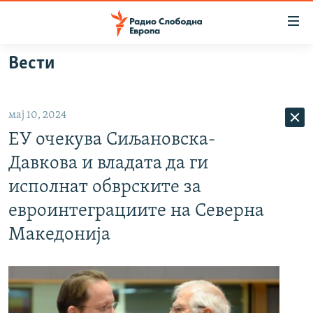
Достапни
линкови
Оди
Вести
на
МАКЕДОНИЈА
содржината
СВЕТ
Оди
мај 10, 2024
ВИЗУЕЛНО
на
ЕУ очекува Сиљановска-
главната
ВЕСТИ
навигација
Давкова и владата да ги
ШТО ТРЕБА ДА ЗНАЕТЕ
Премини
исполнат обврските за
на
ПРИЈАВИ СЕ ЗА ЊУЗЛЕТЕР
евроинтеграциите на Северна
пребарување
ПОДКАСТ ЗОШТО?
Македонија
СЛЕДЕТЕ НЕ