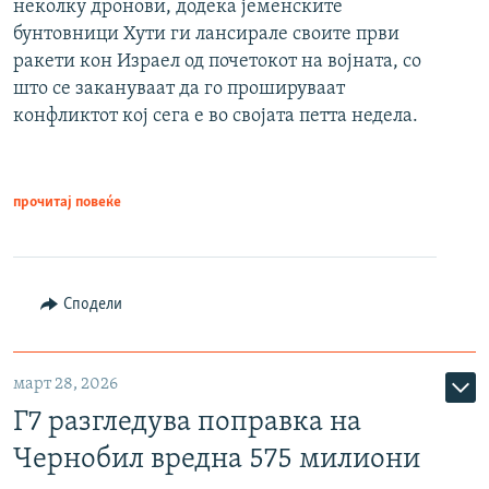
неколку дронови, додека јеменските
бунтовници Хути ги лансирале своите први
ракети кон Израел од почетокот на војната, со
што се закануваат да го прошируваат
конфликтот кој сега е во својата петта недела.
прочитај повеќе
Сподели
март 28, 2026
Г7 разгледува поправка на
Чернобил вредна 575 милиони