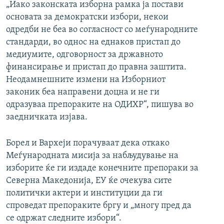
„Иако законската изборна рамка ја постави
основата за демократски избори, некои
одредби не беа во согласност со меѓународните
стандарди, во однос на еднаков пристап до
медиумите, одговорност за државното
финансирање и пристап до правна заштита.
Неодамнешните измени на Изборниот
законик беа направени доцна и не ги
одразуваа препораките на ОДИХР“, пишува во
заедничката изјава.
Борел и Вархеји порачуваат дека откако
Меѓународната мисија за набљудување на
изборите ќе ги издаде конечните препораки за
Северна Македонија, ЕУ ќе очекува сите
политички актери и институции да ги
спроведат препораките бргу и „многу пред да
се одржат следните избори“.