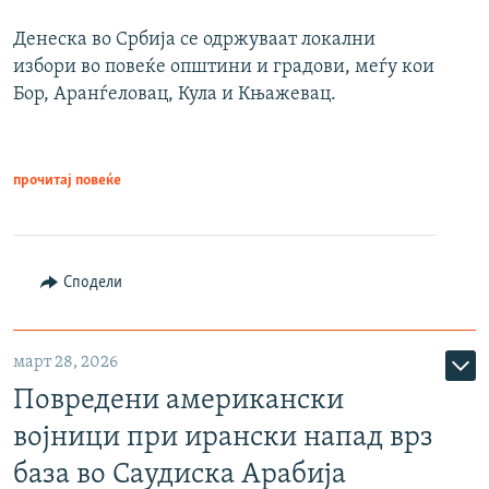
Денеска во Србија се одржуваат локални
избори во повеќе општини и градови, меѓу кои
Бор, Аранѓеловац, Кула и Књажевац.
прочитај повеќе
Сподели
март 28, 2026
Повредени американски
војници при ирански напад врз
база во Саудиска Арабија