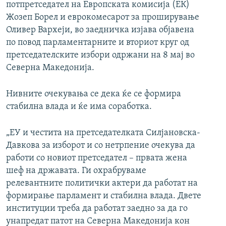
потпретседател на Европската комисија (ЕК)
Жозеп Борел и еврокомесарот за проширување
Оливер Вархеји, во заедничка изјава објавена
по повод парламентарните и вториот круг од
претседателските избори одржани на 8 мај во
Северна Македонија.
Нивните очекувања се дека ќе се формира
стабилна влада и ќе има соработка.
„ЕУ и честита на претседателката Силјановска-
Давкова за изборот и со нетрпение очекува да
работи со новиот претседател – првата жена
шеф на државата. Ги охрабруваме
релевантните политички актери да работат на
формирање парламент и стабилна влада. Двете
институции треба да работат заедно за да го
унапредат патот на Северна Македонија кон