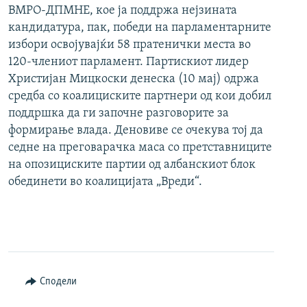
ВМРО-ДПМНЕ, кое ја поддржа нејзината
кандидатура, пак, победи на парламентарните
избори освојувајќи 58 пратенички места во
120-члениот парламент. Партискиот лидер
Христијан Мицкоски денеска (10 мај) одржа
средба со коалициските партнери од кои добил
поддршка да ги започне разговорите за
формирање влада. Деновиве се очекува тој да
седне на преговарачка маса со претставниците
на опозициските партии од албанскиот блок
обединети во коалицијата „Вреди“.
Сподели