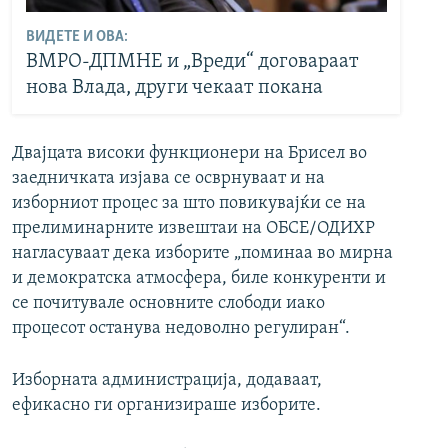
ВИДЕТЕ И ОВА:
ВМРО-ДПМНЕ и „Вреди“ договараат
нова Влада, други чекаат покана
Двајцата високи функционери на Брисел во
заедничката изјава се осврнуваат и на
изборниот процес за што повикувајќи се на
прелиминарните извештаи на ОБСЕ/ОДИХР
нагласуваат дека изборите „поминаа во мирна
и демократска атмосфера, биле конкуренти и
се почитувале основните слободи иако
процесот останува недоволно регулиран“.
Изборната администрација, додаваат,
ефикасно ги организираше изборите.