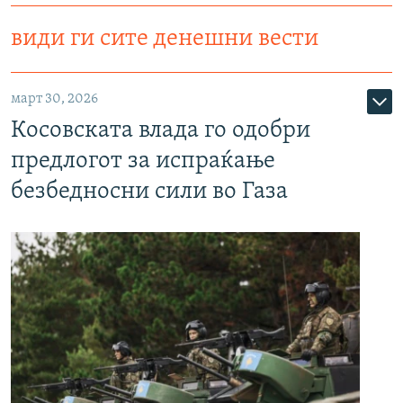
види ги сите денешни вести
март 30, 2026
Косовската влада го одобри
предлогот за испраќање
безбедносни сили во Газа