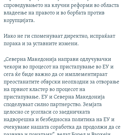
спроведувањето на клучни реформи во областа
владеење на правото и во борбата против
корупцијата.
Иако не ги споменуваат директно, испраќаат
порака и за уставните измени.
„Северна Македонија направи одлучувачки
чекори во процесот на пристапување во ЕУ и
сега ќе биде важно да се имплементираат
преостанатите обврски неопходни за отворање
на првиот кластер во процесот на
пристапување. ЕУ и Северна Македонија
споделуваат силно партнерство. Земјата
целосно се усогласи со заедничката
надворешна и безбедносна политика на ЕУ и
очекуваме нашата соработка да продолжи да се
развива и понатаму“, велат Борел и Вархеји.