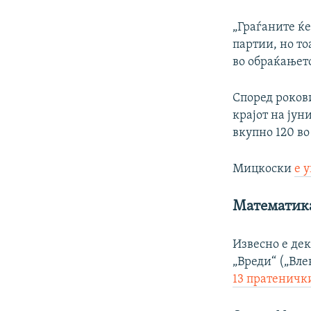
„Граѓаните ќе
партии, но то
во обраќањет
Според рокови
крајот на јун
вкупно 120 во
Мицкоски
е 
Математик
Извесно е де
„Вреди“ („Вле
13 пратеничк