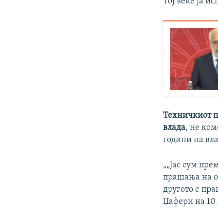
Тој веќе ја и
Техничкиот п
влада
, не ко
години на вла
„„Јас сум пре
прашања на ор
другото е пра
Џафери на 10 