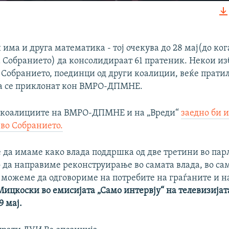
EMBED
има и друга математика - тој очекува до 28 мај(до кога
 Собранието) да консолидираат 61 пратеник. Некои и
 Собранието, поединци од други коалиции, веќе пратил
Auto
240p
360p
480p
да се приклонат кон ВМРО-ДПМНЕ.
720p
1080p
, коалициите на ВМРО-ДПМНЕ и на „Вреди“
заедно би 
 во Собранието.
 да имаме како влада поддршка од две третини во пар
о да направиме реконструирање во самата влада, во са
 можеме да одговориме на потребите на граѓаните и н
Мицкоски
во емисијата „Само интервју“ на телевизијат
9 мај.