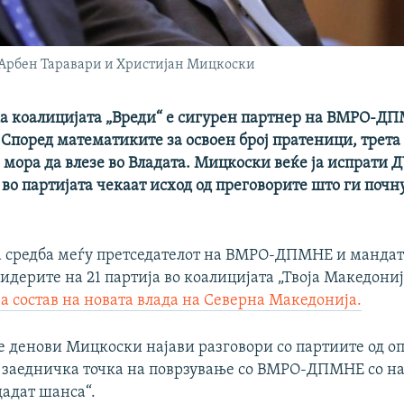
д Арбен Таравари и Христијан Мицкоски
ка коалицијата „Вреди“ е сигурен партнер на ВМРО-Д
 Според математиките за освоен број пратеници, трета
 мора да влезе во Владата. Мицкоски веќе ја испрати 
 во партијата чекаат исход од преговорите што ги почн
 средба меѓу претседателот на ВМРО-ДПМНЕ и мандат
дерите на 21 партија во коалицијата „Твоја Македони
а состав на новата влада на Северна Македонија.
е денови Мицкоски најави разговори со партиите од о
 заедничка точка на поврзување со ВМРО-ДПМНЕ со н
дадат шанса“.