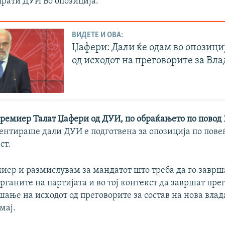
спрати ДУИ Во опозиција.
ВИДЕТЕ И ОВА:
Џафери: Дали ќе одам во опозици
од исходот на преговорите за Вла
ремиер Талат Џафери од ДУИ, по обраќањето по повод 
ментираше дали ДУИ е подготвена за опозиција по пове
ст.
миер и размислувам за мандатот што треба да го заврш
ганите на партијата и во тој контекст да завршат пре
шање на исходот од преговорите за состав на нова влада
мај.