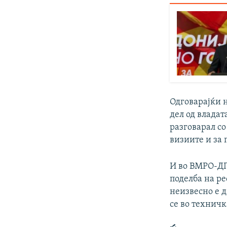
Одговарајќи 
дел од владат
разговарал со
визиите и за 
И во ВМРО-ДП
поделба на ре
неизвесно е 
се во техничк