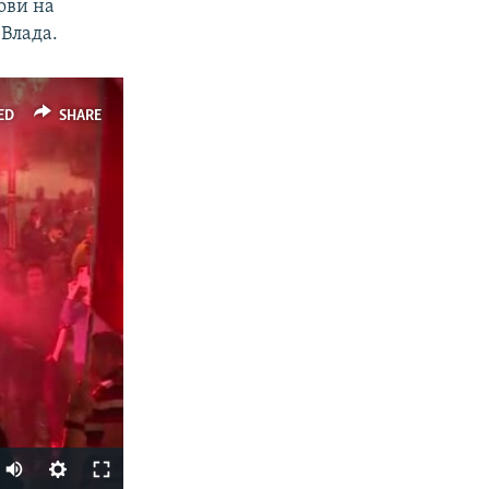
ови на
 Влада.
ED
SHARE
Auto