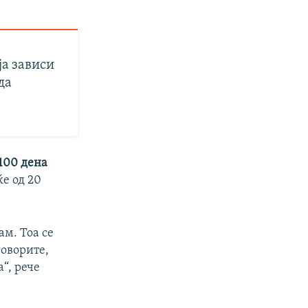
ја зависи
да
100 дена
ќе од 20
ам. Тоа се
говорите,
“, рече