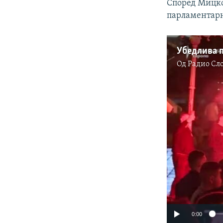
Според Мицкос
парламентарн
Од
Радио Сл
0:00