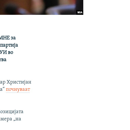
ПМНЕ за
 партија
ДУИ во
ува
ар Христијан
ја“
почнуваат
позицијата
амера „на