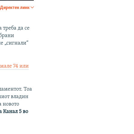
240p
Директен линк
SHARE
360p
480p
 треба да се
збрани
720p
е „сигнали“
1080p
имале 74 или
px
width
ламентот. Тоа
миот владин
а новото
а Канал 5 во