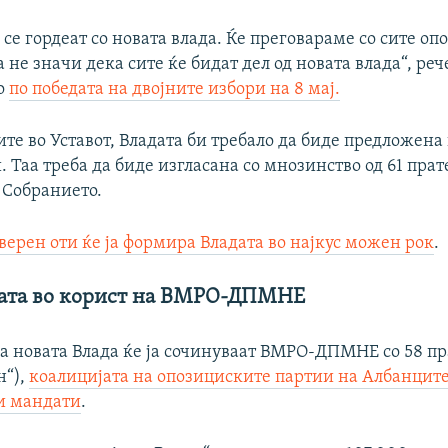
 се гордеат со новата влада. Ќе преговараме со сите о
а не значи дека сите ќе бидат дел од новата влада“, р
о
по победата на двојните избори на 8 мај.
те во Уставот, Владата би требало да биде предложена
и. Таа треба да биде изгласана со мнозинство од 61 пра
 Собранието.
уверен оти ќе ја формира Владата во најкус можен рок
.
ата во корист на ВМРО-ДПМНЕ
ка новата Влада ќе ја сочинуваат ВМРО-ДПМНЕ со 58 п
н“),
коалицијата на опозициските партии на Албанците
и мандати
.