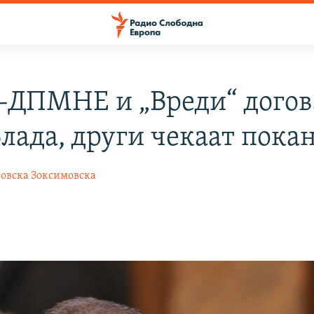
ДПМНЕ и „Вреди“ догов
Влада, други чекаат пока
овска Зоксимовска