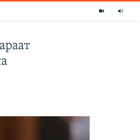
араат
на