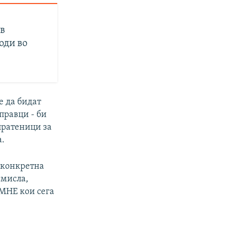
в
оди во
е да бидат
 правци - би
 пратеници за
а.
 конкретна
смисла,
МНЕ кои сега