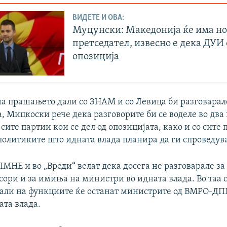
ВИДЕТЕ И ОВА:
Муцунски: Македонија ќе има но
претседател, извесно е дека ДУИ 
опозиција
на прашањето дали со ЗНАМ и со Левица би разговарал
а, Мицкоски рече дека разговорите би се воделе во два
 сите партии кои се дел од опозицијата, како и со сите
политиките што идната влада планира да ги спроведув
МНЕ и во „Вреди“ велат дека досега не разговарале за
сори и за имиња на министри во идната влада. Во таа 
дали на функциите ќе останат министрите од ВМРО-ДП
ата влада.