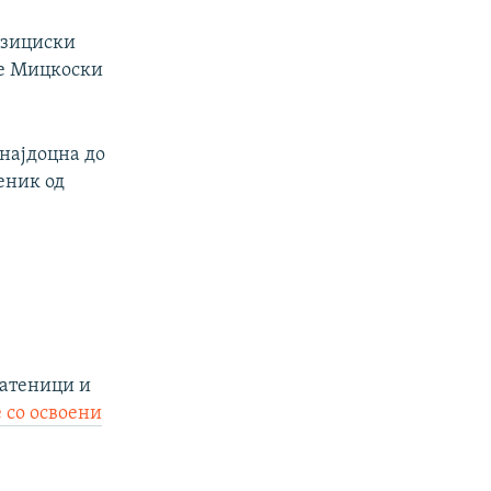
позициски
ече Мицкоски
 најдоцна до
теник од
ратеници и
 со освоени