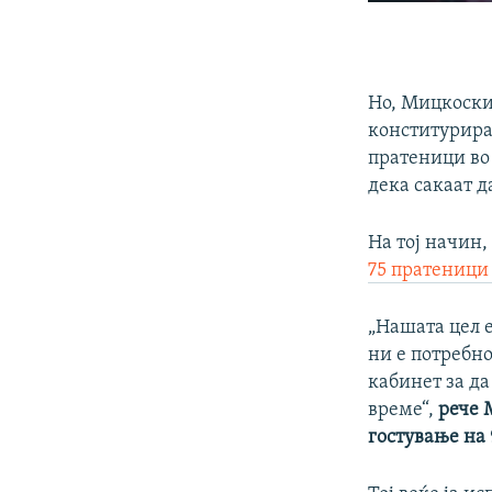
Но, Мицкоски 
конститурира
пратеници во
дека сакаат 
На тој начин
75 пратеници
„Нашата цел е
ни е потребн
кабинет за да
време“,
рече 
гостување на 