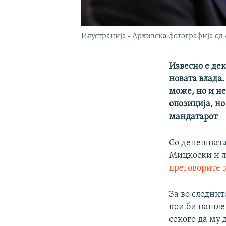
Илустрација - Архивска фотографија о
Извесно е де
новата влада.
може, но и не
опозиција, но
мандатарот
Со денешната
Мицкоски и ли
преговорите з
За во следнит
кои би нашле
секого да му 