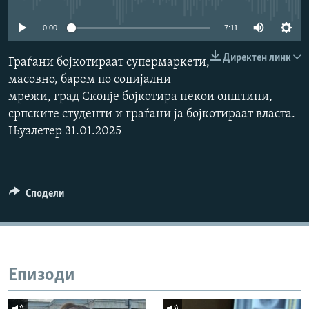
РСЕ веб страници
0:00
7:11
Директен линк
Граѓани бојкотираат супермаркети,
масовно, барем по социјални
мрежи, град Скопје бојкотира некои општини,
српските студенти и граѓани ја бојкотираат власта.
Њузлетер 31.01.2025
Сподели
Епизоди