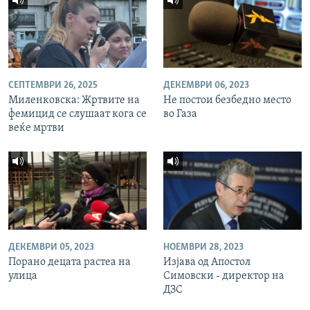
СЕПТЕМВРИ 26, 2025
ДЕКЕМВРИ 06, 2023
Миленковска: Жртвите на
Не постои безбедно место
фемицид се слушаат кога се
во Газа
веќе мртви
ДЕКЕМВРИ 05, 2023
НОЕМВРИ 28, 2023
Порано децата растеа на
Изјава од Апостол
улица
Симовски - директор на
ДЗС