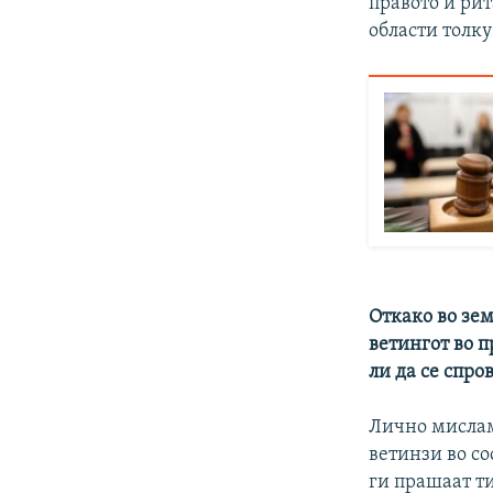
правото и ри
области толку
Откако во зем
ветингот во п
ли да се спро
Лично мислам 
ветинзи во со
ги прашаат ти