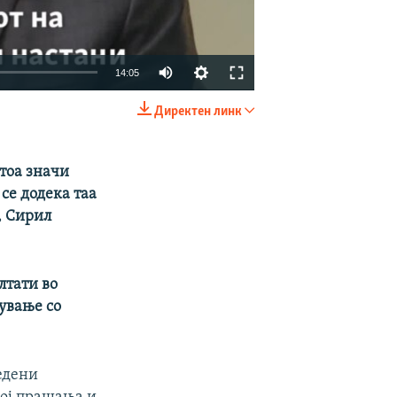
Auto
14:05
240p
Директен линк
EMBED
SHARE
360p
480p
тоа значи
се додека таа
720p
, Сирил
1080p
лтати во
вување со
480p
едени