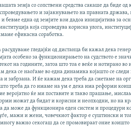
нашата земја со сопствени средства сакаше да биде од 
 спроведувањето и зајакнувањето на правната држава
о и бевме една од земјите кои дадоа иницијатива за ос
институција која спроведува корисна улога, институција
имаме ефикасна соработка.
 расудуваме гледајќи од дистанца би кажал дека гене
емјата особено за функционирањето на судството е зна
текот на годините, затоа што тоа е веќе и нотирано во
м дека се наоѓаме во една динамика којашто се следи 
а и забрзана. И ќе кажам дека треба да сметаме на ор
 што треба да го имаме на ум е дека има реформи коиш
вие веројатно ќе ми поставите и такво прашање, мисла
орми можат да бидат и корисни и неопходни, но на кра
за да може да функционира еден систем и процедури к
луѓе, мажи и жени, човечкиот фактор е суштински и то
е многу важно секогаш да се промовираат оние коишто 
.