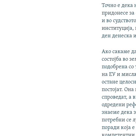
Точно е дека 
придонесе за
и во судствот
институција, 
ден денеска 
Ако сакаме да
состојба во з
подобрена со 
на ЕУ и мисла
остане целосн
постојат. Она
спроведат, а 
одредени реф
знаеме дека 
потребни се 
поради која 
компетентни