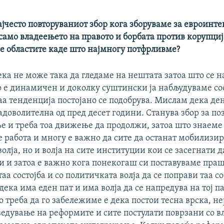
јчесто повторуваниот збор кога зборуваме за евроинт
само владеењето на правото и борбата против корупциј
е областите каде што најмногу потфрливме?
ка не може така да гледаме на нештата затоа што се н
о е динамичен и доколку суштински ја набљудуваме сос
аа тенденција постојано се подобрува. Мислам дека д
задоволителна од пред десет години. Станува збор за п
 и треба тоа движење да продолжи, затоа што знаеме
 работа и многу е важно да сите да останат мобилизир
олја, но и волја на сите институции кои се засегнати д
 и затоа е важно кога понекогаш си поставуваме праш
аа состојба и со политичката волја да се поправи таа сос
дека има еден пат и има волја да се напредува на тој па
о треба да го забележиме е дека постои тесна врска, н
ведување на реформите и сите постулати поврзани со 