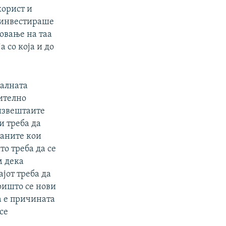
корист и
, инвестираше
новање на таа
 со која и до
ралната
чително
 извештаите
и треба да
ганите кои
то треба да се
м дека
јот треба да
оишто се нови
а е причината
се