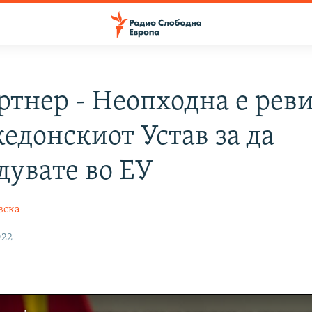
ртнер - Неопходна е реви
едонскиот Устав за да
дувате во ЕУ
вска
022