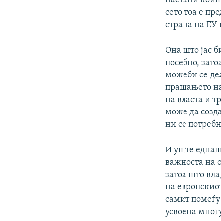
настани коиш
сето тоа е пр
страна на ЕУ
Она што јас б
посебно, зато
можеби се дел
прашањето на
на власта и т
може да созда
ни се потребн
И уште еднаш 
важноста на 
затоа што вла
на европскио
самит помеѓу 
усвоена многу