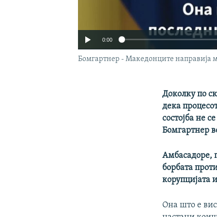
0:00
Бомгартнер - Македонците направија мн
Доколку по с
дека процесот
состојба не с
Бомгартнер в
Амбасадоре, п
борбата проти
Auto
корупцијата 
Она што е ви