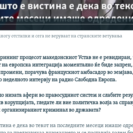
огу отстапки и сега не веруваат на странските ветувања
крининг процесот македонскиот Устав не е ревидиран, 
 на европска интеграција моментално ќе биде запрен, 
е промени, порачува францускиот амбасадор во земјава
о неделното интервју на радио Слободна Европа.
о низата афери во правосудниот систем и слабите резу
в корупцијата, гледате ли вие политичка волја за спра
240p
360p
и организираниот криминал во државата?
720p
1080p
стина е дека во текот на последните месеци имаше одр