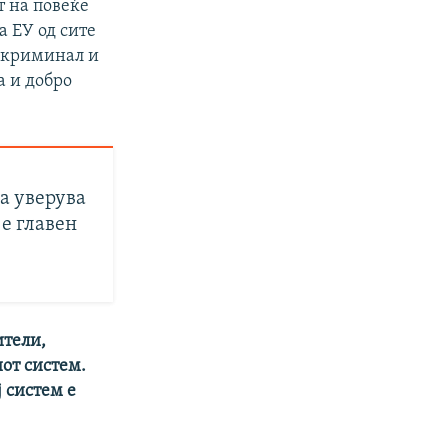
т на повеќе
а ЕУ од сите
т криминал и
а и добро
а уверува
 е главен
ители,
от систем.
ј систем е