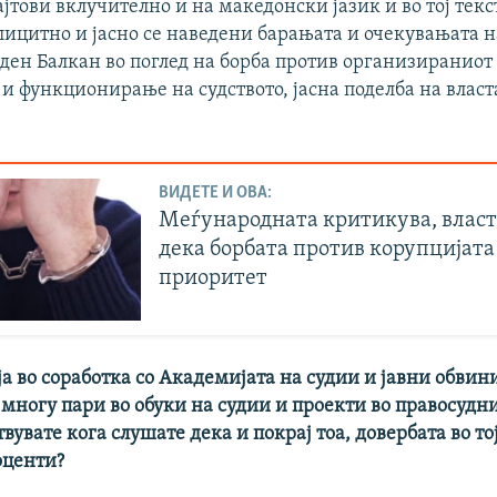
јтови вклучително и на македонски јазик и во тој текс
ицитно и јасно се наведени барањата и очекувањата н
аден Балкан во поглед на борба против организиранио
 и функционирање на судството, јасна поделба на власт
ВИДЕТЕ И ОВА:
Меѓународната критикува, власт
дека борбата против корупцијата
приоритет
а во соработка со Академијата на судии и јавни обвин
многу пари во обуки на судии и проекти во правосудни
твувате кога слушате дека и покрај тоа, довербата во то
оценти?