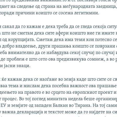
то го предизвикаа вниманието и се поставија голем б
едмет на следење од страна на меѓународната заедница,
 поради причини коишто се сосема легитимни.
и сакал да го кажам е дека треба да се гледа секоја сит
а што не сметам дека сите афери коишто вие ги имате 
 од корупцијата. Сметам дека има теми кои потесно се
 добро владеење, други прашања коишто се поврзани 
реба внимателно да се набљудува секој случај по случај
де проблем е што сето ова предизвикува сомнеж, а во 
и јасни знаци.
ќе кажам дека се наоѓаме во земја каде што сите се с
оваа тема и мислам дека посебна важност ова прашање 
деењето на правото е во срцето на европскиот проект 
т процес. Во тој поглед минатата недела беше организ
ЕУ и земјите од западен Балкан во Тирана. На тој сам
 важна декларација и текстот може да го најдете на с