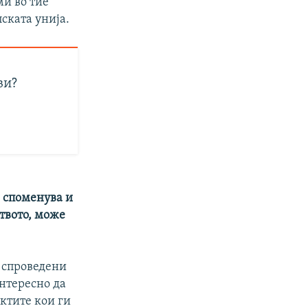
ми во тие
пската унија.
ви?
е споменува и
ството, може
а спроведени
интересно да
ктите кои ги