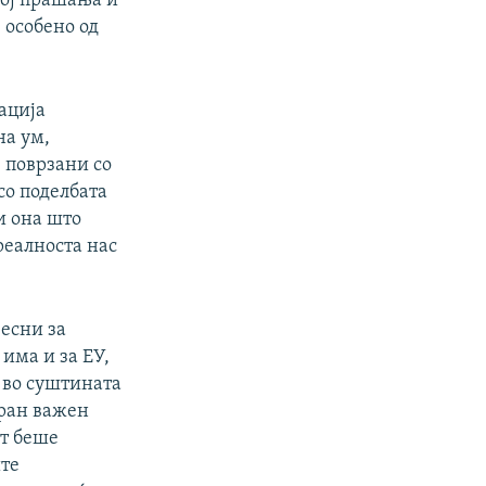
рој прашања и
 особено од
уација
на ум,
 поврзани со
со поделбата
 и она што
реалноста нас
весни за
има и за ЕУ,
и во суштината
иран важен
ит беше
ите