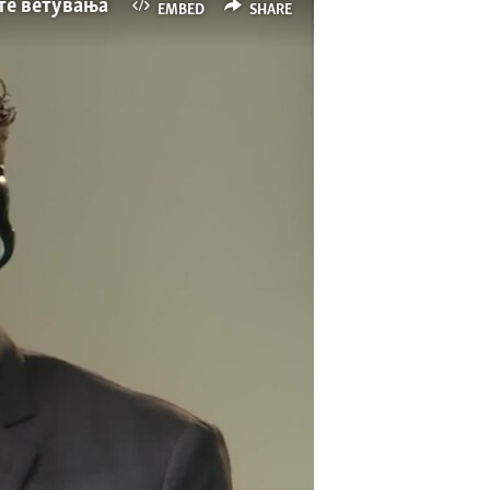
ите ветувања
EMBED
SHARE