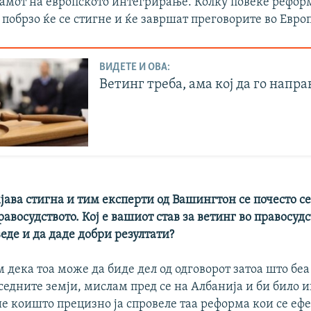
тамот на европското интегрирање. Колку повеќе рефор
 побрзо ќе се стигне и ќе завршат преговорите во Евро
ВИДЕТЕ И ОВА:
Ветинг треба, ама кој да го напра
јава стигна и тим експерти од Вашингтон се почесто с
равосудството. Кој е вашиот став за ветинг во правосуд
веде и да даде добри резултати?
дека тоа може да биде дел од одговорот затоа што бе
седните земји, мислам пред се на Албанија и би било 
е коишто прецизно ја спровеле таа реформа кои се ефе