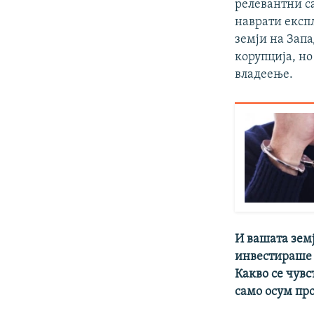
релевантни са
наврати експл
земји на Зап
корупција, но
владеење.
И вашата земј
инвестираше 
Какво се чувс
само осум пр