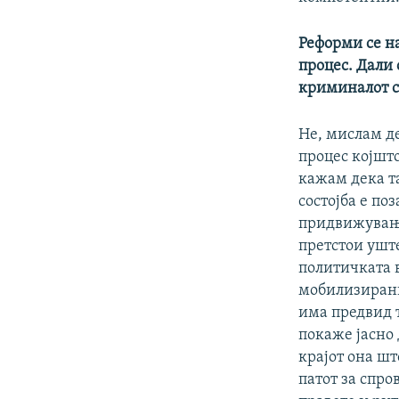
Реформи се на
процес. Дали 
криминалот с
Не, мислам де
процес којшт
кажам дека т
состојба е по
придвижување
претстои уште
политичката в
мобилизирани
има предвид т
покаже јасно 
крајот она шт
патот за спро