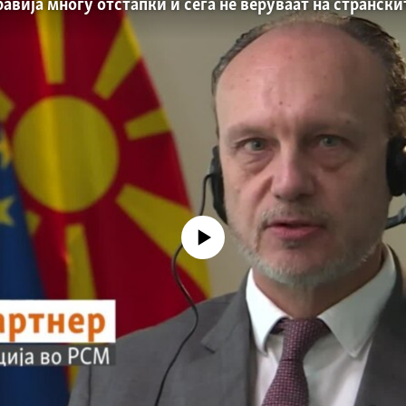
авија многу отстапки и сега не веруваат на странск
No media source currently available