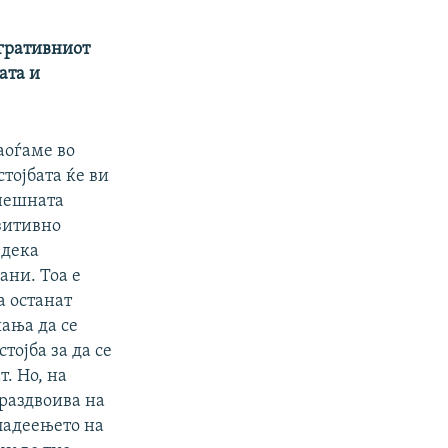
егративниот
ата и
аоѓаме во
тојбата ќе ви
енешната
озитивно
 дека
ани. Тоа е
а останат
ања да се
тојба за да се
т. Но, на
ераздвоива на
владеењето на