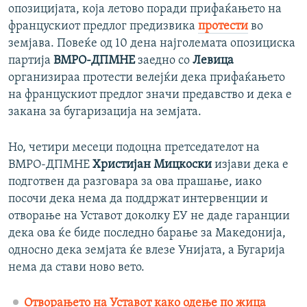
опозицијата, која летово поради прифаќањето на
францускиот предлог предизвика
протести
во
земјава. Повеќе од 10 дена најголемата опозициска
партија
ВМРО-ДПМНЕ
заедно со
Левица
организираа протести велејќи дека прифаќањето
на францускиот предлог значи предавство и дека е
закана за бугаризација на земјата.
Но, четири месеци подоцна претседателот на
ВМРО-ДПМНЕ
Христијан Мицкоски
изјави дека е
подготвен да разговара за ова прашање, иако
посочи дека нема да поддржат интервенции и
отворање на Уставот доколку ЕУ не даде гаранции
дека ова ќе биде последно барање за Македонија,
односно дека земјата ќе влезе Унијата, а Бугарија
нема да стави ново вето.
Отворањето на Уставот како одење по жица