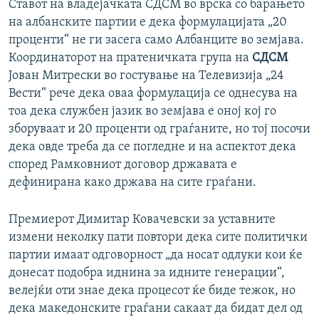
Ставот на владејачката СДСМ во врска со барањето
на албанските партии е дека формулацијата „20
проценти“ не ги засега само Албанците во земјава.
Координаторот на пратеничката група на
СДСМ
Јован Митрески во гостување на Телевизија „24
Вести“ рече дека оваа формулација се однесува на
тоа дека службен јазик во земјава е оној кој го
зборуваат и 20 проценти од граѓаните, но тој посочи
дека овде треба да се погледне и на аспектот дека
според Рамковниот договор државата е
дефинирана како држава на сите граѓани.
Премиерот Димитар Ковачевски за уставните
измени неколку пати повтори дека сите политички
партии имаат одговорност „да носат одлуки кои ќе
донесат подобра иднина за идните генерации“,
велејќи оти знае дека процесот ќе биде тежок, но
дека македонските граѓани сакаат да бидат дел од