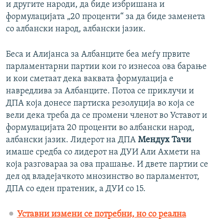
и другите народи, да биде избришана и
формулацијата „20 проценти“ за да биде заменета
со албански народ, албански јазик.
Беса и Алијанса за Албанците беа меѓу првите
парламентарни партии кои го изнесоа ова барање
и кои сметаат дека ваквата формулација е
навредлива за Албанците. Потоа се приклучи и
ДПА која донесе партиска резолуција во која се
вели дека треба да се промени членот во Уставот и
формулацијата 20 проценти во албански народ,
албански јазик. Лидерот на ДПА
Мендух Тачи
имаше средба со лидерот на ДУИ Али Ахмети на
која разговараа за ова прашање. И двете партии се
дел од владејачкото мнозинство во парламентот,
ДПА со еден пратеник, а ДУИ со 15.
Уставни измени се потребни, но со реална