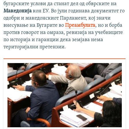
бугарските услови да станат дел од обврските на
Македонија
кон ЕУ. Во јули годинава документот го
одобри и македонскиот Парламент, кој значи
внесување на Бугарите во
Преамбулата
, но и борба
против говорот на омраза, ревизија на учебниците
по историја и гаранции дека земјава нема
територијални претензии.