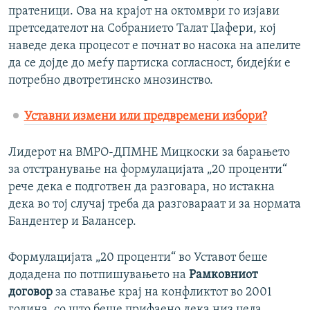
пратеници. Ова на крајот на октомври го изјави
претседателот на Собранието Талат Џафери, кој
наведе дека процесот е почнат во насока на апелите
да се дојде до меѓу партиска согласност, бидејќи е
потребно двотретинско мнозинство.
Уставни измени или предвремени избори?
Лидерот на ВМРО-ДПМНЕ Мицкоски за барањето
за отстранување на формулацијата „20 проценти“
рече дека е подготвен да разговара, но истакна
дека во тој случај треба да разговараат и за нормата
Бандентер и Балансер.
Формулацијата „20 проценти“ во Уставот беше
додадена по потпишувањето на
Рамковниот
договор
за ставање крај на конфликтот во 2001
година, со што беше прифаено дека низ цела