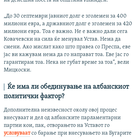
на денешна посета на општина Илинден.
„До 30 септември јавниот долг е зголемен за 400
милиони евра, а државниот долг е зголемен за 420
милиони евра. Тоа е важно. Не е важно дали сега
Ковачевски на сила ќе менувал Устав. Нема да
смени. Ако мислат како што правеа со Преспа, еве
јас ви кажувам нема да го направат тоа. Еве јас го
гарантирам тоа. Нека не губат време за тоа“, вели
Мицкоски.
Ќе има ли oбединување на албанскиот
политички фактор?
Дополнителна неизвесност околу овој процес
внесуваат и дел од албанските парламентарни
партии кои, пак, отворањето на Уставот го
условуваат
со барање при внесувањето на Бугарите