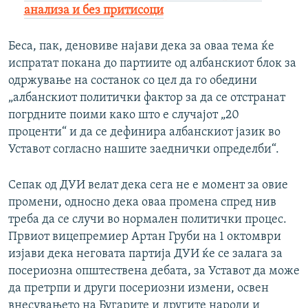
анализа и без притисоци
Беса, пак, деновиве најави дека за оваа тема ќе
испратат покана до партиите од албанскиот блок за
одржување на состанок со цел да го обедини
„албанскиот политички фактор за да се отстранат
погрдните поими како што е случајот „20
проценти“ и да се дефинира албанскиот јазик во
Уставот согласно нашите заеднички определби“.
Сепак од ДУИ велат дека сега не е момент за овие
промени, односно дека оваа промена спред нив
треба да се случи во нормален политички процес.
Првиот вицепремиер Артан Груби на 1 октомври
изјави дека неговата партија ДУИ ќе се залага за
посериозна општествена дебата, за Уставот да може
да претрпи и други посериозни измени, освен
внесувањето на Бугарите и другите народи и