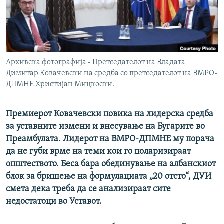
РСЕ веб страници
Архивска фотографија - Претседателот на Владата
Димитар Ковачевски на средба со претседателот на ВМРО-
ДПМНЕ Христијан Мицкоски.
Премиерот Ковачевски повика на лидерска средба
за уставните измени и внесување на Бугарите во
Преамбулата. Лидерот на ВМРО-ДПМНЕ му порача
да не губи врме на теми кои го поларизираат
општеството. Беса бара обединување на албанскиот
блок за бришење на формулациата „20 отсто“, ДУИ
смета дека треба да се анализираат сите
недостатоци во Уставот.