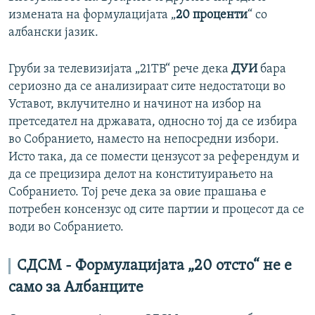
измената на формулацијата „
20 проценти
“ со
албански јазик.
Груби за телевизијата „21ТВ“ рече дека
ДУИ
бара
сериозно да се анализираат сите недостатоци во
Уставот, вклучително и начинот на избор на
претседател на државата, односно тој да се избира
во Собранието, наместо на непосредни избори.
Исто така, да се помести цензусот за референдум и
да се прецизира делот на конституирањето на
Собранието. Тој рече дека за овие прашања е
потребен консензус од сите партии и процесот да се
води во Собранието.
СДСМ - Формулацијата „20 отсто“ не е
само за Албанците