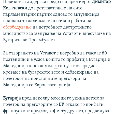
Повикот за лидерска средба на премиерот
Димитар
Ковачевски
до претседателите на сите
парламентарни партии одново го актуелизира
прашањето дали власта активно работи на
обезбедување
на потребното двотретинско
мнозинство за менување на Уставот и внесување на
Бугарите во Преамбулата.
За отворањето на
Уставот
е потребно да гласаат 80
пратеници и е услов којшто го прифатија Бугарија и
Македонија како дел од францускиот предлог за
кревање на бугарското вето и одблокирање на
почетокот на пристапните преговори на
Македонија со Европската унија.
Бугарија
пред неколку месеци го укина ветото за
почеток на преговорите со
ЕУ
откако го прифати
францускиот предлог, кој меѓу другото, предвидува