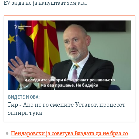
ЕУ за да не ја напуштаат земјата.
ВИДЕТЕ И ОВА:
Гир - Ако не го смените Уставот, процесот
запира тука
Пендаровски ја советува Владата да не брза со