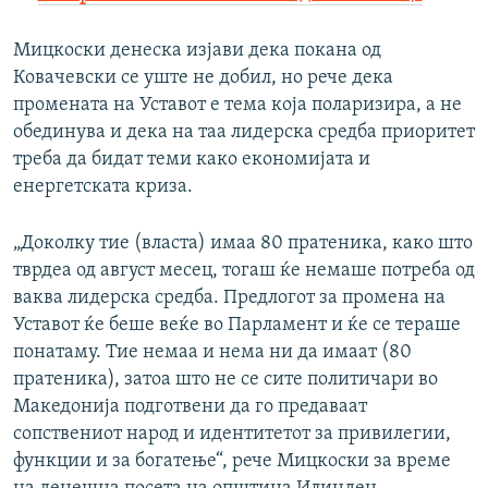
Мицкоски денеска изјави дека покана од
Ковачевски се уште не добил, но рече дека
промената на Уставот е тема која поларизира, а не
обединува и дека на таа лидерска средба приоритет
треба да бидат теми како економијата и
енергетската криза.
„Доколку тие (власта) имаа 80 пратеника, како што
тврдеа од август месец, тогаш ќе немаше потреба од
ваква лидерска средба. Предлогот за промена на
Уставот ќе беше веќе во Парламент и ќе се тераше
понатаму. Тие немаа и нема ни да имаат (80
пратеника), затоа што не се сите политичари во
Македонија подготвени да го предаваат
сопствениот народ и идентитетот за привилегии,
функции и за богатење“, рече Мицкоски за време