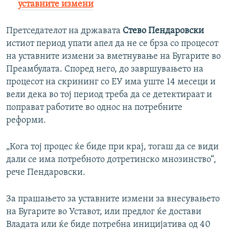
уставните измени
Претседателот на државата
Стево Пендаровски
истиот период упати апел да не се брза со процесот
на уставните измени за вметнување на Бугарите во
Преамбулата. Според него, до завршувањето на
процесот на скрининг со ЕУ има уште 14 месеци и
вели дека во тој период треба да се детектираат и
поправат работите во однос на потребните
реформи.
„Кога тој процес ќе биде при крај, тогаш да се види
дали се има потребното дотретинско мнозинство“,
рече Пендаровски.
За прашањето за уставните измени за внесувањето
на Бугарите во Уставот, или предлог ќе достави
Владата или ќе биде потребна иницијатива од 40