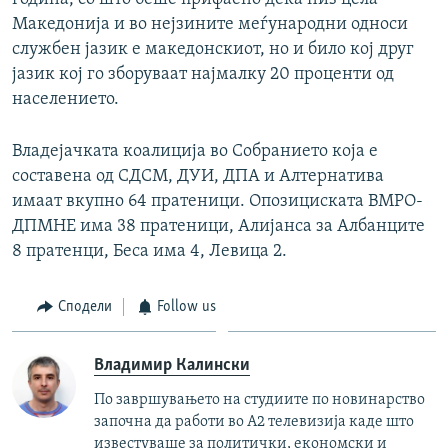
Македонија и во нејзините меѓународни односи
службен јазик е македонскиот, но и било кој друг
јазик кој го зборуваат најмалку 20 проценти од
населението.
Владејачката коалиција во Собранието која е
составена од СДСМ, ДУИ, ДПА и Алтернатива
имаат вкупно 64 пратеници. Опозициската ВМРО-
ДПМНЕ има 38 пратеници, Алијанса за Албанците
8 пратенци, Беса има 4, Левица 2.
Сподели
Follow us
Владимир Калински
По завршувањето на студиите по новинарство
започна да работи во А2 телевизија каде што
известуваше за политички, економски и