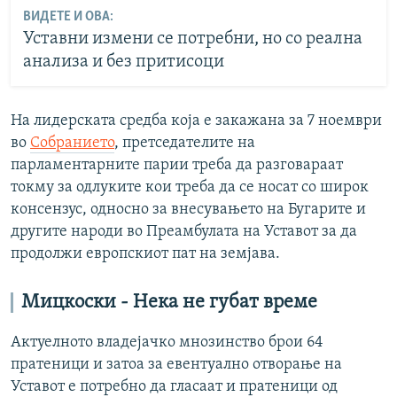
ВИДЕТЕ И ОВА:
Уставни измени се потребни, но со реална
анализа и без притисоци
На лидерската средба која е закажана за 7 ноември
во
Собранието
, претседателите на
парламентарните парии треба да разговараат
токму за одлуките кои треба да се носат со широк
консензус, односно за внесувањето на Бугарите и
другите народи во Преамбулата на Уставот за да
продолжи европскиот пат на земјава.
Мицкоски - Нека не губат време
Актуелното владејачко мнозинство брои 64
пратеници и затоа за евентуално отворање на
Уставот е потребно да гласаат и пратеници од