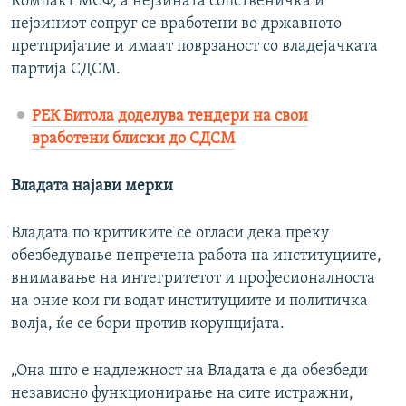
Компакт МСФ, а нејзината сопственичка и
нејзиниот сопруг се вработени во државното
претпријатие и имаат поврзаност со владејачката
партија СДСМ.
РЕК Битола доделува тендери на свои
вработени блиски до СДСМ
Владата најави мерки
Владата по критиките се огласи дека преку
обезбедување непречена работа на институциите,
внимавање на интегритетот и професионалноста
на оние кои ги водат институциите и политичка
волја, ќе се бори против корупцијата.
„Она што е надлежност на Владата е да обезбеди
независно функционирање на сите истражни,