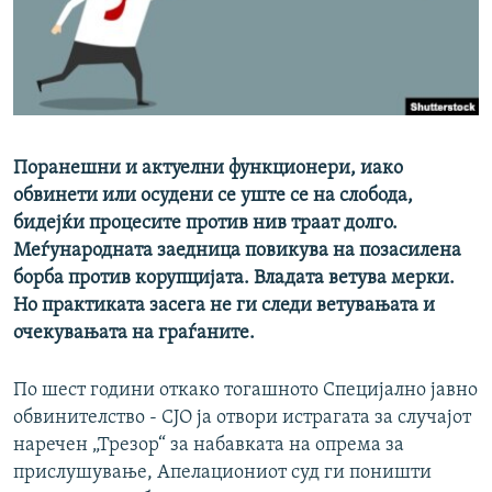
РСЕ веб страници
Поранешни и актуелни функционери, иако
обвинети или осудени се уште се на слобода,
бидејќи процесите против нив траат долго.
Меѓународната заедница повикува на позасилена
борба против корупцијата. Владата ветува мерки.
Но практиката засега не ги следи ветувањата и
очекувањата на граѓаните.
По шест години откако тогашното Специјално јавно
обвинителство - СЈО ја отвори истрагата за случајот
наречен „Трезор“ за набавката на опрема за
прислушување, Апелациониот суд ги поништи