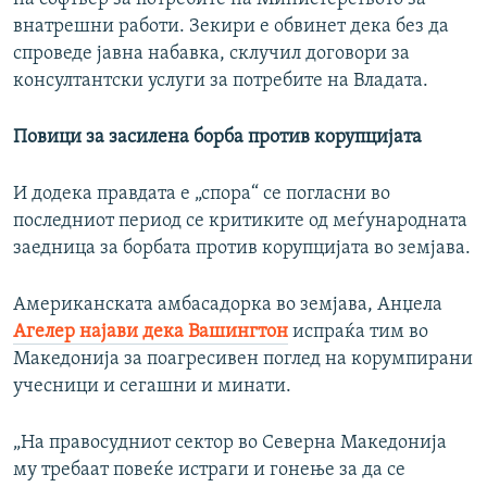
внатрешни работи. Зекири е обвинет дека без да
спроведе јавна набавка, склучил договори за
консултантски услуги за потребите на Владата.
Повици за засилена борба против корупцијата
И додека правдата е „спора“ се погласни во
последниот период се критиките од меѓународната
заедница за борбата против корупцијата во земјава.
Американската амбасадорка во земјава, Анџела
Агелер најави дека Вашингтон
испраќа тим во
Македонија за поагресивен поглед на корумпирани
учесници и сегашни и минати.
„На правосудниот сектор во Северна Македонија
му требаат повеќе истраги и гонење за да се