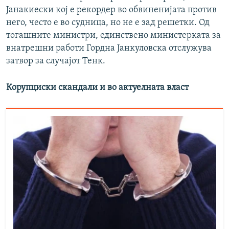
Јанакиески кој е рекордер во обвиненијата против
него, често е во судница, но не е зад решетки. Од
тогашните министри, единствено министерката за
внатрешни работи Гордна Јанкуловска отслужува
затвор за случајот Тенк.
Корупциски скандали и во актуелната власт