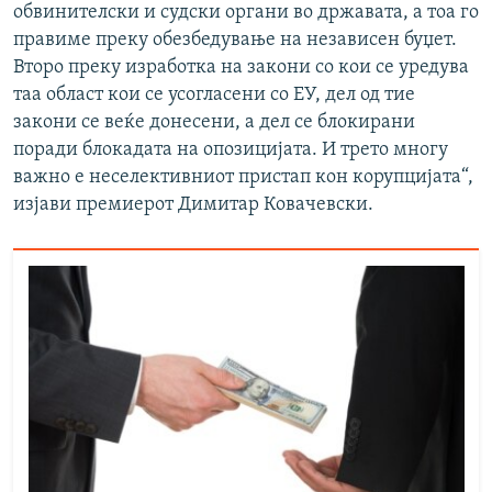
обвинителски и судски органи во државата, а тоа го
правиме преку обезбедување на независен буџет.
Второ преку изработка на закони со кои се уредува
таа област кои се усогласени со ЕУ, дел од тие
закони се веќе донесени, а дел се блокирани
поради блокадата на опозицијата. И трето многу
важно е неселективниот пристап кон корупцијата“,
изјави премиерот Димитар Ковачевски.