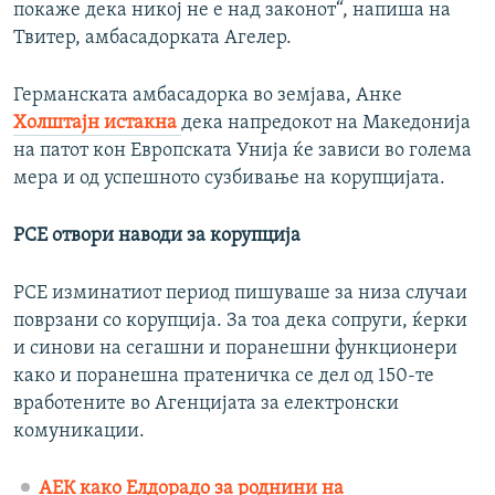
покаже дека никој не е над законот“, напиша на
Твитер, амбасадорката Агелер.
Германската амбасадорка во земјава, Анке
Холштајн истакна
дека напредокот на Македонија
на патот кон Европската Унија ќе зависи во голема
мера и од успешното сузбивање на корупцијата.
РСЕ отвори наводи за корупција
РСЕ изминатиот период пишуваше за низа случаи
поврзани со корупција. За тоа дека сопруги, ќерки
и синови на сегашни и поранешни функционери
како и поранешна пратеничка се дел од 150-те
вработените во Агенцијата за електронски
комуникации.
АЕК како Елдорадо за роднини на