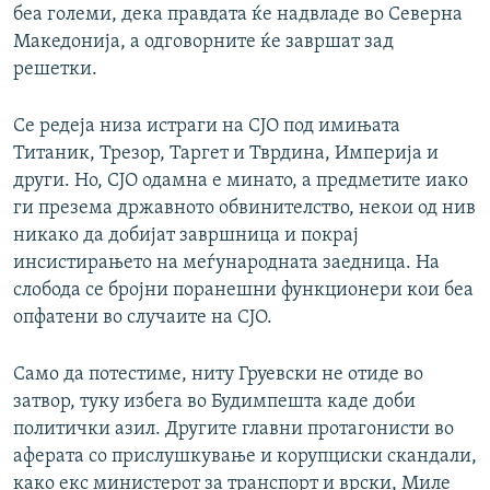
беа големи, дека правдата ќе надвладе во Северна
Македонија, а одговорните ќе завршат зад
решетки.
Се редеја низа истраги на СЈО под имињата
Титаник, Трезор, Таргет и Тврдина, Империја и
други. Но, СЈО одамна е минато, а предметите иако
ги презема државното обвинителство, некои од нив
никако да добијат завршница и покрај
инсистирањето на меѓународната заедница. На
слобода се бројни поранешни функционери кои беа
опфатени во случаите на СЈО.
Само да потестиме, ниту Груевски не отиде во
затвор, туку избега во Будимпешта каде доби
политички азил. Другите главни протагонисти во
аферата со прислушкување и корупциски скандали,
како екс министерот за транспорт и врски, Миле