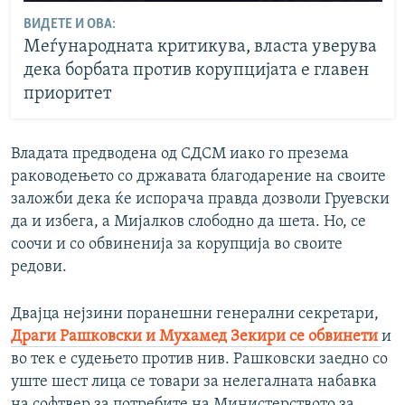
ВИДЕТЕ И ОВА:
Меѓународната критикува, власта уверува
дека борбата против корупцијата е главен
приоритет
Владата предводена од СДСМ иако го презема
раководењето со државата благодарение на своите
заложби дека ќе испорача правда дозволи Груевски
да и избега, а Мијалков слободно да шета. Но, се
соочи и со обвиненија за корупција во своите
редови.
Двајца нејзини поранешни генерални секретари,
Драги Рашковски и Мухамед Зекири се обвинети
и
во тек е судењето против нив. Рашковски заедно со
уште шест лица се товари за нелегалната набавка
на софтвер за потребите на Министерството за