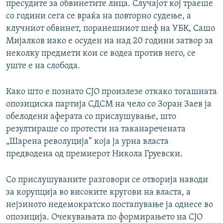
пресудите за обвинетите лица. Случајот кој траеше
со години сега се враќа на повторно судење, а
клучниот обвинет, поранешниот шеф на УБК, Сашо
Мијалков иако е осуден на над 20 години затвор за
неколку предмети кои се водеа против него, се
уште е на слобода.
Како што е познато СЈО произлезе откако тогашната
опозициска партија СДСМ на чело со Зоран Заев ја
обелодени аферата со прислушување, што
резултираше со протести на таканаречената
„Шарена револуција“ која ја урна власта
предводена од премиерот Никола Груевски.
Со прислушуваните разговори се отворија наводи
за корупција во високите кругови на власта, а
нејзиното недемократско постапување ја однесе во
опозиција. Очекувањата по формирањето на СЈО