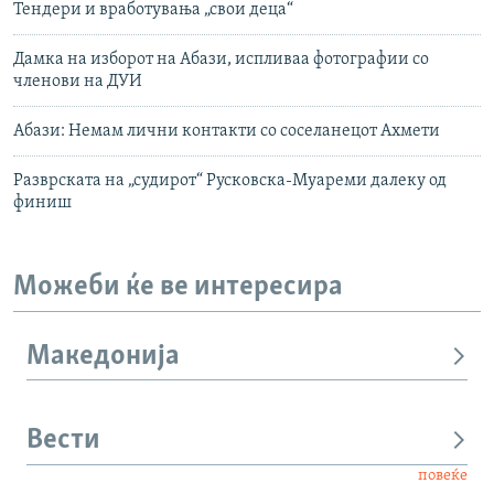
Тендери и вработувања „свои деца“
Дамка на изборот на Абази, испливаа фотографии со
членови на ДУИ
Абази: Немам лични контакти со соселанецот Ахмети
Разврската на „судирот“ Русковска-Муареми далеку од
финиш
Можеби ќе ве интересира
Македонија
Вести
повеќе