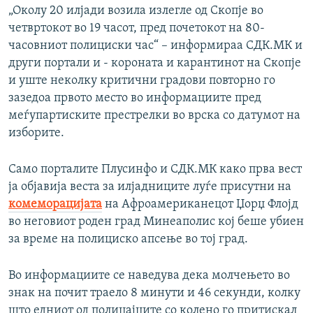
„Околу 20 илјади возила излегле од Скопје во
четвртокот во 19 часот, пред почетокот на 80-
часовниот полициски час“ – информираа СДК.МК и
други портали и - короната и карантинот на Скопје
и уште неколку критични градови повторно го
зазедоа првото место во информациите пред
меѓупартиските престрелки во врска со датумот на
изборите.
Само порталите Плусинфо и СДК.МК како прва вест
ја објавија веста за илјадниците луѓе присутни на
комеморацијата
на Афроамериканецот Џорџ Флојд
во неговиот роден град Минеаполис кој беше убиен
за време на полициско апсење во тој град.
Во информациите се наведува дека молчењето во
знак на почит траело 8 минути и 46 секунди, колку
што едниот од полицајците со колено го притискал