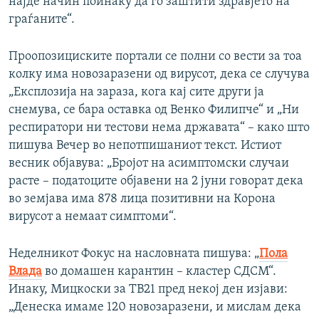
најде начин поинаку да го заштити здравјето на
граѓаните“.
Проопозициските портали се полни со вести за тоа
колку има новозаразени од вирусот, дека се случува
„Експлозија на зараза, кога кај сите други ја
снемува, се бара оставка од Венко Филипче“ и „Ни
респиратори ни тестови нема државата“ – како што
пишува Вечер во непотпишаниот текст. Истиот
весник објавува: „Бројот на асимптомски случаи
расте – податоците објавени на 2 јуни говорат дека
во земјава има 878 лица позитивни на Корона
вирусот а немаат симптоми“.
Неделникот Фокус на насловната пишува: „
Пола
Влада
во домашен карантин – кластер СДСМ“.
Инаку, Мицкоски за ТВ21 пред некој ден изјави:
„Денеска имаме 120 новозаразени, и мислам дека