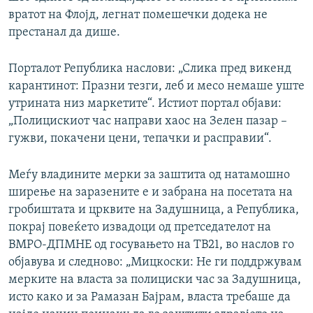
вратот на Флојд, легнат помешечки додека не
престанал да дише.
Порталот Република наслови: „Слика пред викенд
карантинот: Празни тезги, леб и месо немаше уште
утрината низ маркетите“. Истиот портал објави:
„Полицискиот час направи хаос на Зелен пазар –
гужви, покачени цени, тепачки и расправии“.
Меѓу владините мерки за заштита од натамошно
ширење на заразените е и забрана на посетата на
гробиштата и црквите на Задушница, а Република,
покрај повеќето извадоци од претседателот на
ВМРО-ДПМНЕ од госувањето на ТВ21, во наслов го
објавува и следново: „Мицкоски: Не ги поддржувам
мерките на власта за полициски час за Задушница,
исто како и за Рамазан Бајрам, власта требаше да