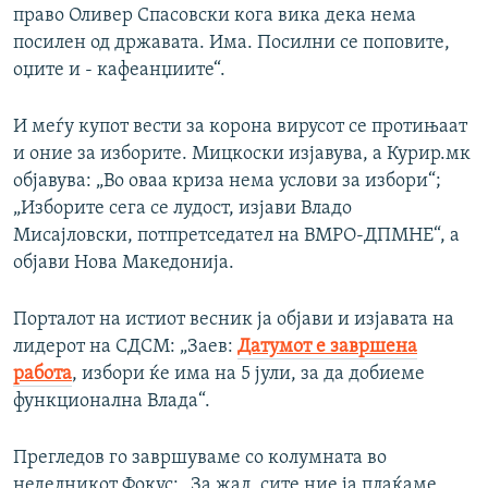
право Оливер Спасовски кога вика дека нема
посилен од државата. Има. Посилни се поповите,
оџите и - кафеанџиите“.
И меѓу купот вести за корона вирусот се протињаат
и оние за изборите. Мицкоски изјавува, а Курир.мк
објавува: „Во оваа криза нема услови за избори“;
„Изборите сега се лудост, изјави Владо
Мисајловски, потпретседател на ВМРО-ДПМНЕ“, а
објави Нова Македонија.
Порталот на истиот весник ја објави и изјавата на
лидерот на СДСМ: „Заев:
Датумот е завршена
работа
, избори ќе има на 5 јули, за да добиеме
функционална Влада“.
Прегледов го завршуваме со колумната во
неделникот Фокус: „За жал, сите ние ја плаќаме