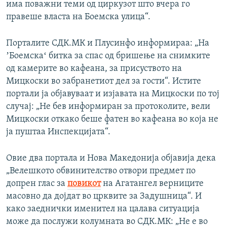
има поважни теми од циркузот што вчера го
правеше власта на Боемска улица“.
Порталите СДК.МК и Плусинфо информираа: „На
ʼБоемскаʻ битка за спас од бришење на снимките
од камерите во кафеана, за присуството на
Мицкоски во забранетиот дел за гости“. Истите
портали ја објавуваат и изјавата на Мицкоски по тој
случај: „Не бев информиран за протоколите, вели
Мицкоски откако беше фатен во кафеана во која не
ја пуштаа Инспекцијата“.
Овие два портала и Нова Македонија објавија дека
„Велешкото обвинителство отвори предмет по
допрен глас за
повикот
на Агатангел верниците
масовно да дојдат во црквите за Задушница“. И
како заеднички именител на цалава ситуација
може да послужи колумната во СДК.МК: „Не е во