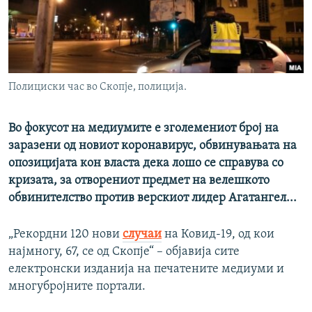
РСЕ веб страници
Полициски час во Скопје, полиција.
Во фокусот на медиумите е зголемениот број на
заразени од новиот коронавирус, обвинувањата на
опозицијата кон власта дека лошо се справува со
кризата, за отворениот предмет на велешкото
обвинителство против верскиот лидер Агатангел...
„Рекордни 120 нови
случаи
на Ковид-19, од кои
најмногу, 67, се од Скопје“ – објавија сите
електронски изданија на печатените медиуми и
многубројните портали.