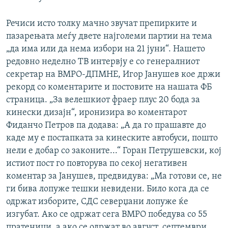
Речиси исто толку мачно звучат препирките и
пазарењата меѓу двете најголеми партии на тема
„да има или да нема избори на 21 јуни“. Нашето
редовно неделно ТВ интервју е со генералниот
секретар на ВМРО-ДПМНЕ, Игор Јанушев кое држи
рекорд со коментарите и постовите на нашата ФБ
страница. „За велешкиот фраер плус 20 бода за
кинески дизајн“, иронизира во коментарот
Фиданчо Петров па додава: „А да го прашавте до
каде му е постапката за кинеските автобуси, пошто
нели е добар со законите...“ Горан Петрушевски, кој
истиот пост го повторува по секој негативен
коментар за Јанушев, предвидува: „Ма готови се, не
ги бива лопуже тешки невидени. Било кога да се
одржат изборите, СДС северџани лопуже ќе
изгубат. Ако се одржат сега ВМРО победува со 55
пратеници, а ако се одржат во август, септември,