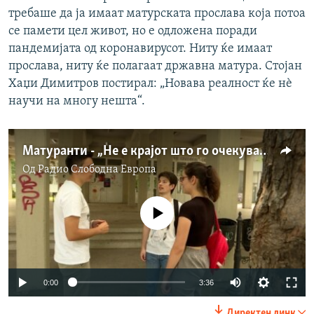
требаше да ја имаат матурската прослава која потоа
се памети цел живот, но е одложена поради
пандемијата од коронавирусот. Ниту ќе имаат
прослава, ниту ќе полагаат државна матура. Стојан
Хаџи Димитров постирал: „Новава реалност ќе нѐ
научи на многу нешта“.
Матуранти - „Не е крајот што го очекувавме“
Од
Радио Слободна Eвропа
No media source currently available
Auto
0:00
3:36
270p
Директен линк