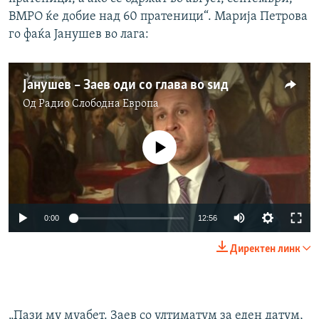
ВМРО ќе добие над 60 пратеници“. Марија Петрова
го фаќа Јанушев во лага:
Јанушев – Заев оди со глава во ѕид
Од
Радио Слободна Eвропа
No media source currently available
Auto
0:00
12:56
270p
Директен линк
360p
Auto
270p
360p
480p
480p
„Пази му муабет. Заев со ултиматум за еден датум,
1080p