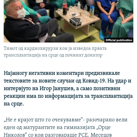
РСЕ веб страници
Тимот од кардиохирурзи кои ја изведоа првата
трансплантација на срце од починат донатор
Најмногу негативни коментари предизвикале
текстовите за новите случаи од Ковид-19. На удар и
интервјуто на Игор Јанушев, а само позитивни
реакции има по информацијата за трансплантација
на срце.
„Не е крајот што го очекувавме“- разочарано вели
еден од матурантите на гимназијата „Орце
Николов“ со кои разговараше РСЕ. Месецов