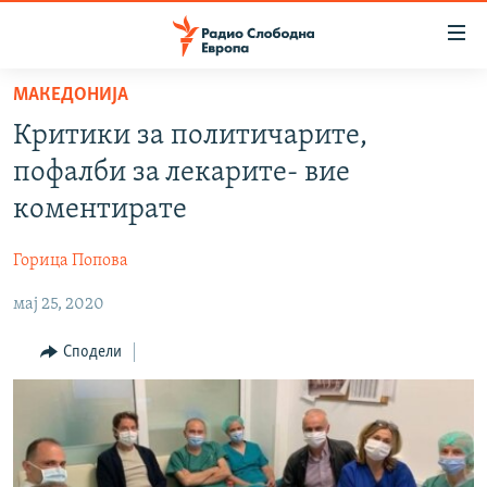
Достапни
линкови
Оди
МАКЕДОНИЈА
на
МАКЕДОНИЈА
Критики за политичарите,
содржината
СВЕТ
Оди
пофалби за лекарите- вие
ВИЗУЕЛНО
на
коментирате
главната
ВЕСТИ
навигација
Горица Попова
ШТО ТРЕБА ДА ЗНАЕТЕ
Премини
на
мај 25, 2020
ПРИЈАВИ СЕ ЗА ЊУЗЛЕТЕР
пребарување
ПОДКАСТ ЗОШТО?
Сподели
СЛЕДЕТЕ НЕ