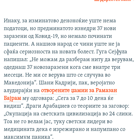
360p
Auto
270p
360p
480p
480p
Инаку, за изминатово деноноќие уште нема
податоци, но предминатото изнедри 37 нови
1080p
1080p
заразени од Ковид-19, но немало починати
пациенти. А нашиов народ се чини уште не ја
сфаќа сериозноста на новата болест. Гуга Сејфула
напишал: „Не можам да разберам ниту да верувам,
одеднаш 37 новозаразени кога сме внатре три
месеци. Не ми се верува што се случува во
Македонија“. Шани Кадрији, пак, веројатно
алудирајќи на
отворените џамии за Рамазан
Бајрам
му одговара: „Сега за 7 до 10 дена ќе
видиш“. Драги Арабаџиев со теориите за заговор:
„Окупација на светската цивилизација во 24 слики.
Тоа не го велам јас, туку светски лидери во
медицината дека е изрежирано и напумпано со
максимум паника“.