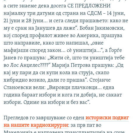
1080p
а сите знаеме дека досега СЕ ПРЕДЛОЖЕНИ
најмалку три датуми од страна на СДСМ – 14 јуни,
21 јуни и 28 јуни... и сега следи прашањето: како не
му е срам на Јанушев да лаже“. Бобан Јакимовски,
кој според профилот живее во Америка, прашува
што направиле, како што напишал, „овие
мафијаши според закон... сѐ уништија...“, а Ѓорѓе
Јанев го прашува: „Жити сѐ, што ти уништија тебе
во Лос Анџелес????“ Марија Петрова прашува: „Од
кај му пари да си купи кола на струја, скапо
хибридно возило, дали го прашаа“. Стојанче
Станоевски вели: „Вмровци плачковци... една
година бараат избори и кога ги добија, не сакаат
избори. Одиме на избори и без вас“.
Прегледов го завршуваме со едeн
историски подвиг
на нашите кардиохирурзи
: за прв пат во
Македонија е направена трансплантација на срце