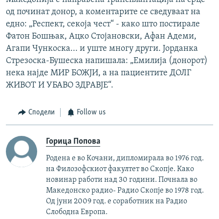
од починат донор, а коментарите се сведуваат на
едно: „Респект, секоја чест“ - како што постирале
Фатон Бошњак, Ацко Стојановски, Афан Адеми,
Агапи Чункоска... и уште многу други. Јорданка
Стрезоска-Бушеска напишала: „Емилија (донорот)
нека најде МИР БОЖЈИ, а на пациентите ДОЛГ
ЖИВОТ И УБАВО ЗДРАВЈЕ“.
Сподели
Follow us
Горица Попова
Родена е во Кочани, дипломирала во 1976 год.
на Филозофскиот факултет во Скопје. Како
новинар работи над 30 години. Почнала во
Македонско радио- Радио Скопје во 1978 год.
Од јуни 2009 год. е соработник на Радио
Слободна Европа.