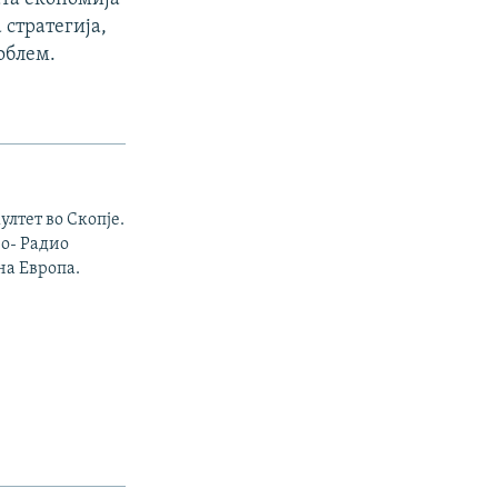
 стратегија,
облем.
ултет во Скопје.
о- Радио
на Европа.