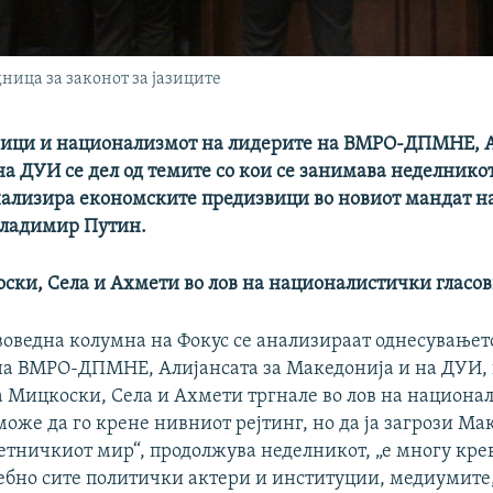
ница за законот за јазиците
азици и национализмот на лидерите на ВМРО-ДПМНЕ, А
а ДУИ се дел од темите со кои се занимава неделникот
нализира економските предизвици во новиот мандат на
Владимир Путин.
оски, Села и Ахмети во лов на националистички гласо
воведна колумна на Фокус се анализираат однесувањет
на ВМРО-ДПМНЕ, Алијансата за Македонија и на ДУИ, 
а Мицкоски, Села и Ахмети тргнале во лов на национа
може да го крене нивниот рејтинг, но да ја загрози Ма
етничкиот мир“, продолжува неделникот, „е многу крев
ебно сите политички актери и институции, медиумите, 