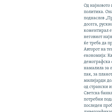
Од најновото
политика. Она
поднаслов „П
досега, руски
коментирал ек
неговиот најн
ќе треба да п
Авторот на те
економија: Ка
демографска с
намалила за о
пак, за плано
милијарди до
од странски 
Светска банка
потребни под
последен проб
диверзификац