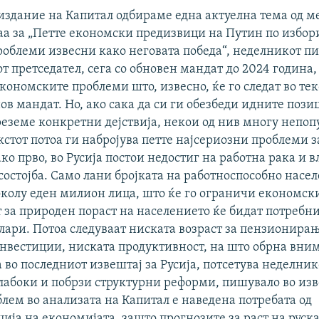
 издание на Капитал одбираме една актуелна тема од 
а за „Петте економски предизвици на Путин по избори
роблеми извесни како неговата победа“, неделникот п
от претседател, сега со обновен мандат до 2024 година,
ономските проблеми што, извесно, ќе го следат во тек
ов мандат. Но, ако сака да си ги обезбеди идните пози
реземе конкретни дејствија, некои од нив многу непоп
кстот потоа ги набројува петте најсериозни проблеми з
ко прво, во Русија постои недостиг на работна рака и 
остојба. Само лани бројката на работноспособно насел
колу еден милион лица, што ќе го ограничи економскио
т за природен пораст на населението ќе бидат потребни
лари. Потоа следуваат ниската возраст за пензионирањ
инвестиции, ниската продуктивност, на што обрна вни
 во последниот извештај за Русија, потсетува неделнико
лабоки и побрзи структурни реформи, пишувало во изв
лем во анализата на Капитал е наведена потребата од
ија на економијата, зашто прогнозите за раст на руск