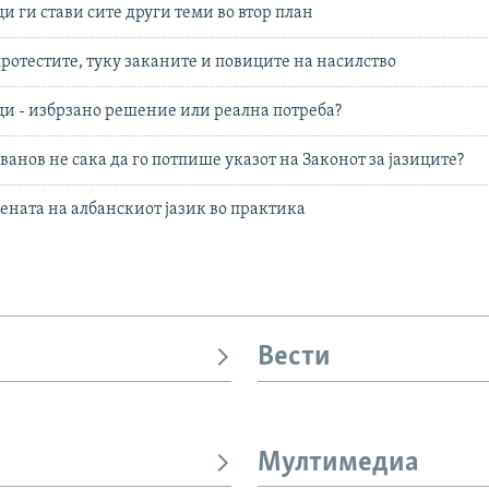
ци ги стави сите други теми во втор план
протестите, туку заканите и повиците на насилство
ици - избрзано решение или реална потреба?
ванов не сака да го потпише указот на Законот за јазиците?
ената на албанскиот јазик во практика
Вести
Мултимедиа