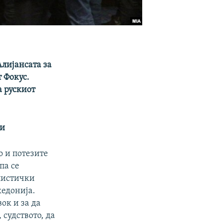
лијансата за
 Фокус.
 рускиот
ви
о и потезите
па се
листички
кедонија.
ок и за да
судството, да