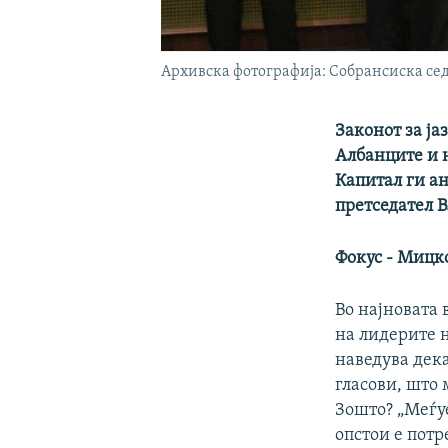
Архивска фотографија: Собрансиска сед
Законот за ј
Албанците и н
Капитал ги а
претседател 
Фокус - Мицк
Во најновата 
на лидерите 
наведува дек
гласови, што 
Зошто? „Меѓу
опстои е потр