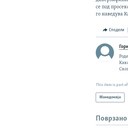
се под просек
го наведува К
Сподели
Гор
Роде
Как
Скоп
This item is part of
Македонија
Поврзано