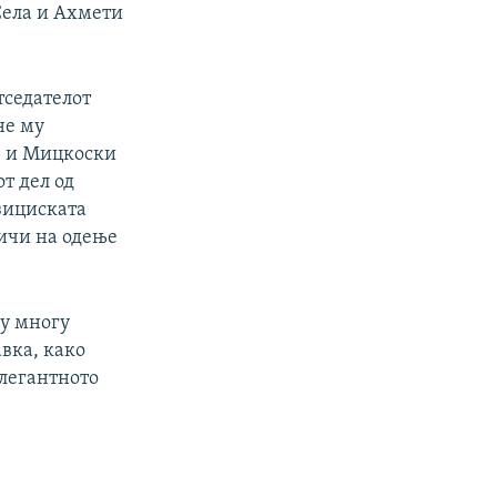
Села и Ахмети
тседателот
не му
ов и Мицкоски
от дел од
озициската
личи на одење
ку многу
авка, како
елегантното