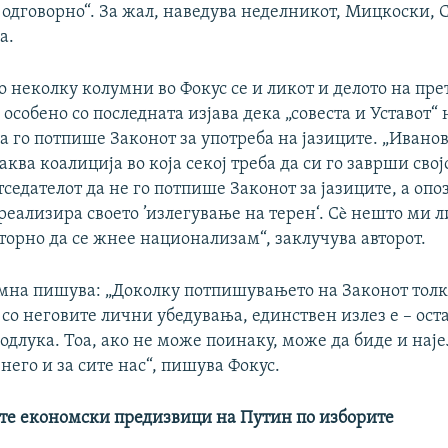
 одговорно“. За жал, наведува неделникот, Мицкоски, 
а.
о неколку колумни во Фокус се и ликот и делото на пре
 особено со последната изјава дека „совеста и Уставот“ 
а го потпише Законот за употреба на јазиците. „Иван
аква коалиција во која секој треба да си го заврши свој
тседателот да не го потпише Законот за јазиците, а оп
 реализира своето ’излегување на терен‘. Сè нешто ми 
вторно да се жнее национализам“, заклучува авторот.
умна пишува: „Доколку потпишувањето на Законот тол
 со неговите лични убедувања, единствен излез е – ост
одлука. Тоа, ако не може поинаку, може да биде и нај
него и за сите нас“, пишува Фокус.
тте економски предизвици на Путин по изборите