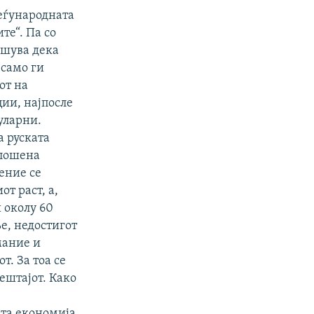
меѓународната
те“. Па со
ишува дека
 само ги
от на
ции, најпосле
уларни.
а руската
влошена
ение се
т раст, а,
 околу 60
е, недостигот
мание и
т. За тоа се
ештајот. Како
ата економија