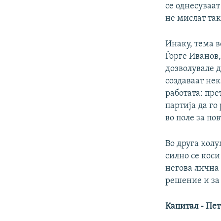
се однесуваат
не мислат так
Инаку, тема в
Ѓорге Иванов,
дозволувале д
создаваат нек
работата: пре
партија да го
во поле за по
Во друга кол
силно се коси
негова лична 
решение и за 
Капитал - Пе