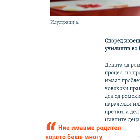
Илустрација.
Според извеш
училишта во 
Децата од ро
процес, но п
имаат проблем
човекови пра
дел од ромски
паралелки ил
пречки, а дел
нивните деца
Ние имавме родител
којшто беше многу