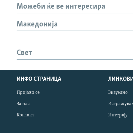
Можеби ќе ве интересира
Македонија
Свет
ИНФО СТРАНИЦА
ЛИНКОВ
Пријави се
Визуелно
СЛЕДЕТЕ НЕ
За нас
Истражува
Контакт
Интервју
РСЕ веб страници