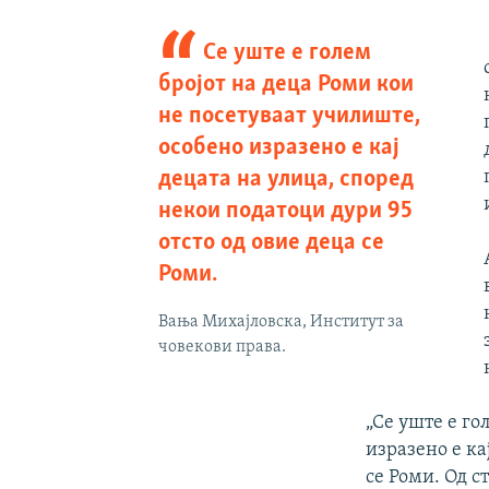
Се уште е голем
бројот на деца Роми кои
не посетуваат училиште,
особено изразено е кај
децата на улица, според
некои податоци дури 95
отсто од овие деца се
Роми.
Вања Михајловска, Институт за
човекови права.
„Се уште е го
изразено е ка
се Роми. Од 