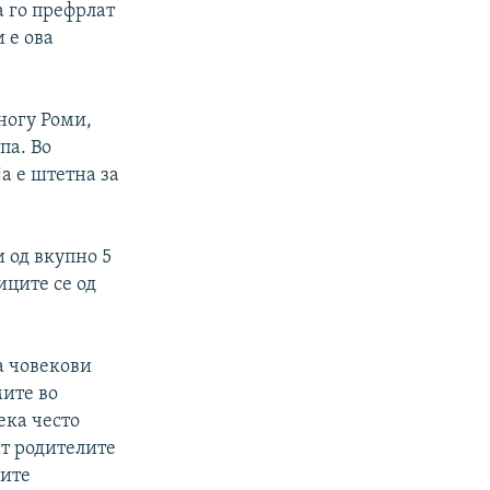
а го префрлат
 е ова
ногу Роми,
па. Во
а е штетна за
 од вкупно 5
ците се од
а човекови
ите во
ека често
т родителите
ните