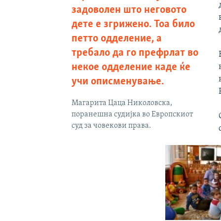
задоволен што неговото
дете е згрижено. Тоа било
петто одделение, а
требало да го префрлат во
некое одделение каде ќе
учи описменување.
Магарита Цаца Николовска,
поранешна судијка во Европскиот
суд за човекови права.