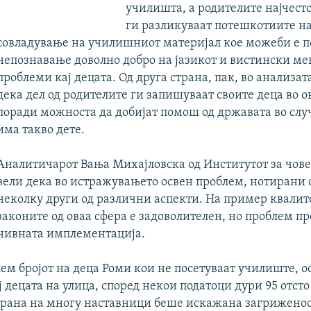
училишта, а родителите најчесто
ги разликуваат потешкотиите на
совладување на училишниот материјал кое можеби е п
непознавање доволно добро на јазикот и вистински м
проблеми кај децата. Од друга страна, пак, во анализат
дека дел од родителите ги запишуваат своите деца во 
поради можноста да добијат помош од државата во случ
има такво дете.
Аналитичарот Вања Михајловска од Институтот за чов
вели дека во истражувањето освен проблем, нотирани 
неколку други од различни аспекти. На пример квалит
законите од оваа сфера е задоволителен, но проблем пр
нивната имплементација.
лем бројот на деца Роми кои не посетуваат училиште, о
ј децата на улица, според некои податоци дури 95 отсто
страна на многу наставници беше искажана загрижено