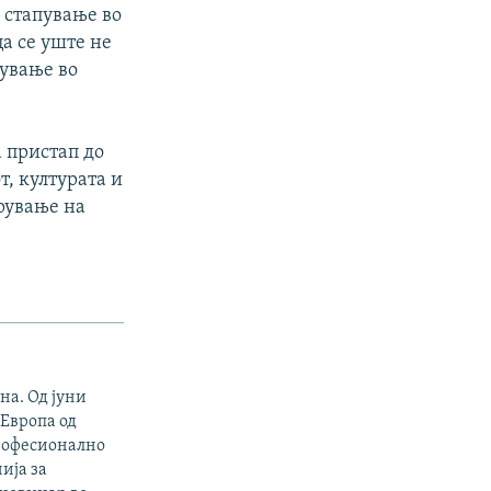
 стапување во
а се уште не
шување во
 пристап до
, културата и
брување на
на. Од јуни
 Европа од
професионално
ија за