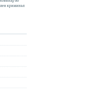
 новинар во
филен криминал