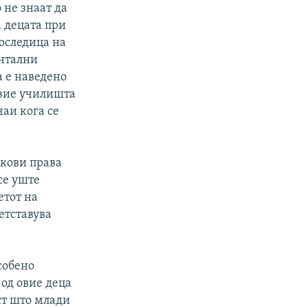
 не знаат да
 децата при
оследица на
ентални
а е наведено
овие училишта
аи кога се
екови права
се уште
етот на
етставува
собено
 од овие деца
ст што млади