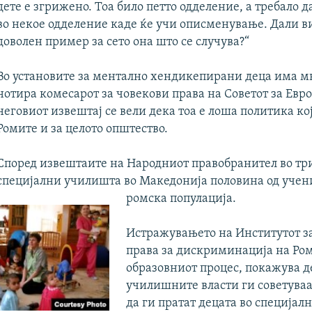
дете е згрижено. Тоа било петто одделение, а требало д
во некое одделение каде ќе учи описменување. Дали ви
доволен пример за сето она што се случува?“
Во установите за ментално хендикепирани деца има м
нотира комесарот за човекови права на Советот за
Евро
неговиот извештај се вели дека тоа е лоша политика кој
Ромите и за целото општество.
Според извештаите на Народниот правобранител во три
специјални училишта во Македонија половина од учени
ромска популација.
Истражувањето на Институтот з
права за дискриминација на Ром
образовниот процес, покажува д
училишните власти ги советуваа
да ги пратат децата во специјал