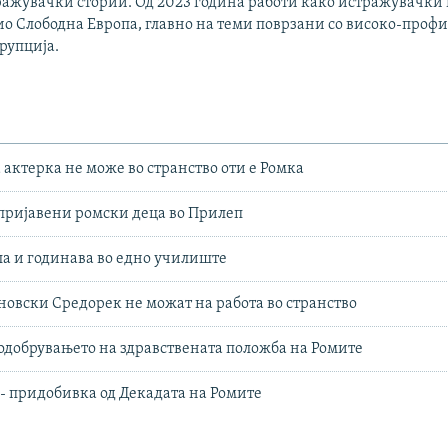
ражувачки стории. Од 2023 година работи како истражувачки
ио Слободна Европа, главно на теми поврзани со високо-про
рупција.
актерка не може во странство оти е Ромка
пријавени ромски деца во Прилеп
ла и годинава во едно училиште
новски Средорек не можат на работа во странство
подобрувањето на здравствената положба на Ромите
- придобивка од Декадата на Ромите