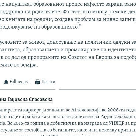
го напуштаат образовниот процес најчесто заради рано
 поддршка на родителите. Фактот што многу ромски дец
во книгата на родени, создава проблем за нивно запи
родолжување на образованието.“
условите за живот, донесување на политички одлуки за
 заштита, образованието и промовирање на идентитетот
к се дел од препораките на Советот на Европа за подо
мите во земјва.
Follow us
Печати
ана Гаџовска Спасовска
нарската кариера ја започна во А1 телевизија во 2008-та годи
-та година работи како постојан дописник за Радио Слободна
је. Во 2015-та година е добитничка на награда од УНХЦР за 
стување за состојбата со бегалците, како и на неколку признан