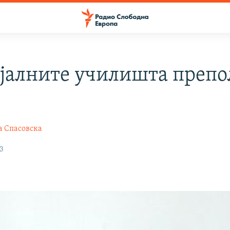
јалните училишта препо
а Спасовска
3