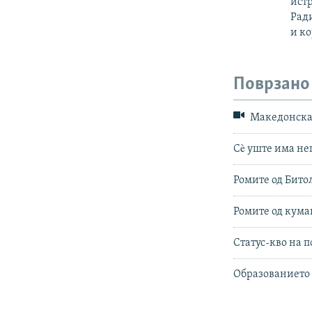
ист
Рад
и ко
Поврзано
Македонска 
Сè уште има не
Ромите од Бито
Ромите од кума
Статус-кво на 
Образованието 