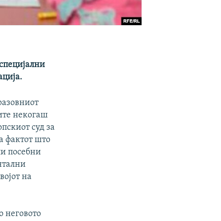
 специјални
ација.
разовниот
лите некогаш
опскиот суд за
а фактот што
ли посебни
нтални
војот на
о неговото