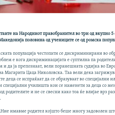
таите на Народниот правобранител во три од вкупно 5
Македонија половина од учениците се од ромска попул
мската популација честопати се дискриминирани во об
роблем е кога дискриминацијата е суптилна па родите
 и да ја препознаат, вели поранешната судијка во Евр
ва Магарита Цаца Николовска. Таа вели дека загрижув
те деца се испраќаат да се образуваат во специјални и
и специјални училишта кои се наменети за деца со ме
 од родителите и не се свесни како тоа ќе влијае врз раз
.
„Ние имавме родител којшто беше многу задоволен шт