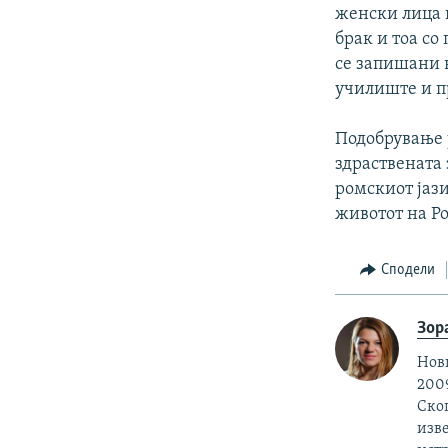
женски лица 
брак и тоа со
се запишани 
училиште и п
Подобрување 
здраствената
ромскиот јази
животот на Ро
Сподели
Зор
Нови
2009
Скоп
изве