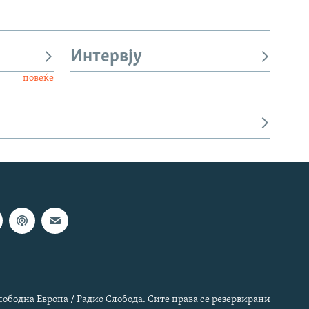
Интервју
повеќе
лободна Европа / Радио Слобода. Сите права се резервирани