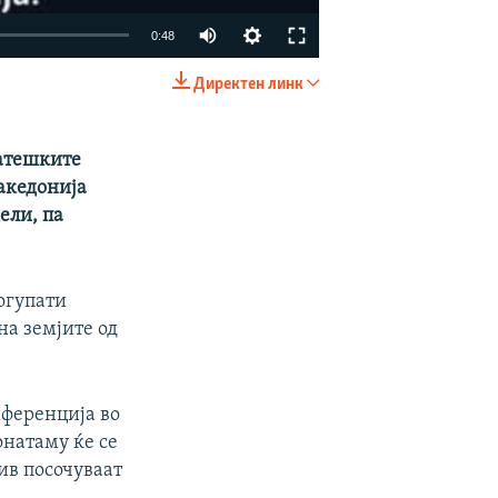
0:48
Директен линк
EMBED
SHARE
ратешките
акедонија
ели, па
огупати
 на земјите од
нференција во
онатаму ќе се
ив посочуваат