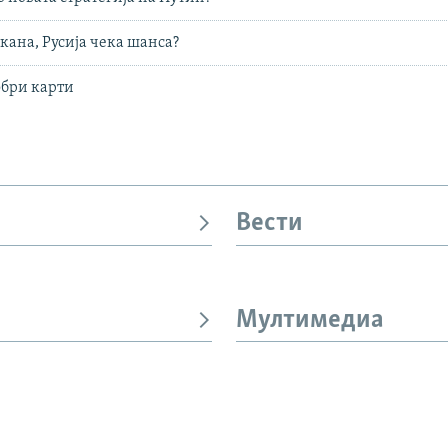
кана, Русија чека шанса?
обри карти
Вести
Мултимедиа
И
СЛЕДЕТЕ НЕ