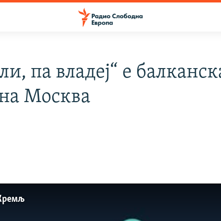
ли, па владеј“ е балканск
 на Москва
 Кремљ