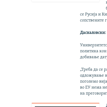
се Русија и К
сопствените г
Даскаловски: 
Универзитетс
политика кон
добивање дату
„Треба да се 
одложување н
поголемо вија
во ЕУ нема н
на преговорит