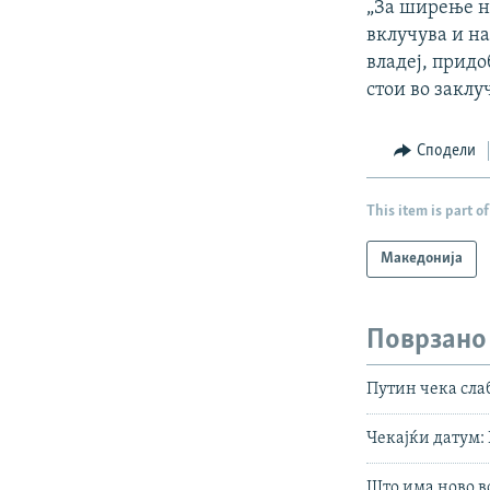
„За ширење на
вклучува и на
владеј, прид
стои во заклу
Сподели
This item is part of
Македонија
Поврзано
Путин чека слаб
Чекајќи датум:
Што има ново в