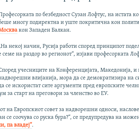
Професорката по безбедност Сузан Лофтус, на истата к
беше многу подиректна и уште покритична кон полити
Москва
кон Западен Балкан.
„На некој начин, Русија работи според принципот подел
е семе на раздор во регионот“, изјави професорката Лоф
Според учесниците на Конференцијата, Македонија, и 
надворешни влијанија, мора да се демократизира на с
да се искористат сите аргументи пред европските челн
м за старт на преговори за членство во ЕУ.
от на Европскиот совет за надворешни односи, наслов
н се соочува со руска бура?“, се предупредува на мож
и, па владеј“
.