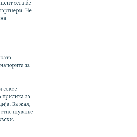
нент сега ќе
партнери. Не
 на
ската
 напорите за
и секое
а прилика за
ија. За жал,
о отпочнување
овски.