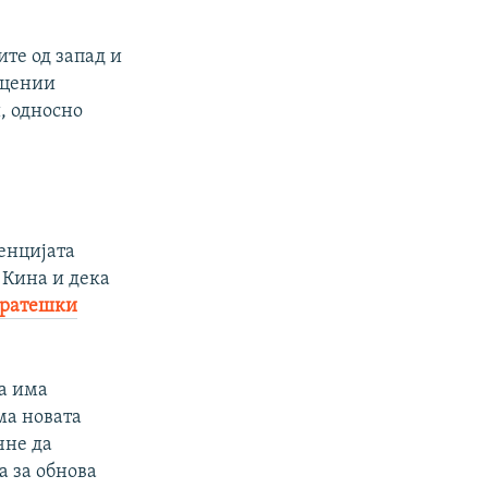
ите од запад и
децении
, односно
енцијата
 Кина и дека
тратешки
да има
ма новата
чне да
а за обнова