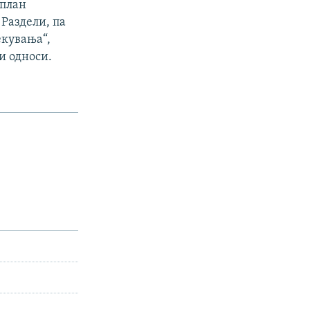
 план
 Раздели, па
екувања“,
и односи.