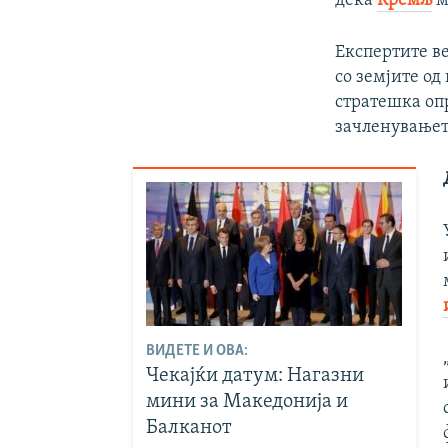
дека
Кремљ
м
Експертите ве
со земјите од
стратешка оп
зачленувањет
ВИДЕТЕ И ОВА:
Чекајќи датум: Нагазни
мини за Македонија и
Балканот