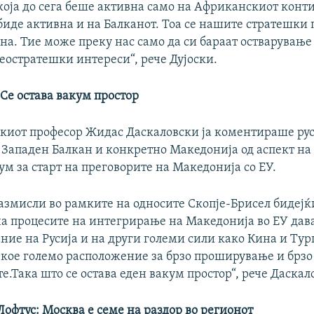
која до сега беше активна само на Африканскиот конти
биде активна и на Балканот. Тоа се нашите стратешки 
ина. Тие може преку нас само да си бараат остварување
еостратешки интереси“, рече Дујоски.
Се остава вакум простор
киот професор Жидас Даскаловски ја коментираше ру
 Западен Балкан и конкретно Македонија од аспект на
м за старт на преговорите на Македонија со ЕУ.
размисли во рамките на односите Скопје-Брисел бидејќ
а процесите на интегрирање на Македонија во ЕУ дав
ние на Русија и на други големи сили како Кина и Турц
екое големо расположение за брзо проширување и брз
е.Така што се остава еден вакум простор“, рече Даскал
Лофтус: Москва е семе на раздор во регионот