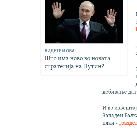
ВИДЕТЕ И ОВА:
Што има ново во новата
стратегија на Путин?
добивање дату
И во извештај
Западен Балка
план -
„раздел