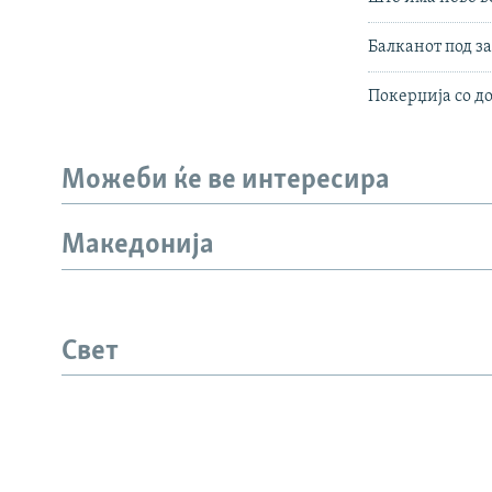
Балканот под за
Покерџија со д
Можеби ќе ве интересира
Македонија
СЛЕДЕТЕ НЕ
Свет
РСЕ веб страници
ИНФО СТРАНИЦА
ЛИНКОВ