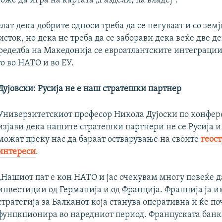
оже да игра на картата „Раздели, па владеј“.
лат дека добрите односи треба да се негуваат и со земј
 исток, но дека не треба да се заборави дека веќе две 
ределба на Македонија се евроатлантските интеграции
о во НАТО и во ЕУ.
Дујовски: Русија не е наш стратешки партнер
Универзитетскиот професор Никола Дујоски по конфер
изјави дека нашите стратешки партнери не се Русија и
можат преку нас да бараат остварување на своите
геос
интереси
.
„Нашиот пат е кон НАТО и јас очекувам многу повеќе 
инвестиции од Германија и од Франција. Франција ја и
стратегија за Балканот која станува оперативна и ќе по
фунцкционира во наредниот период. Француската банк