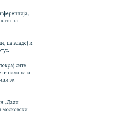
онференција,
ката на
и, па владеј и
тус.
покрај сите
ите полиња и
ици за
ен „Дали
ен московски