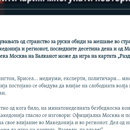
увањата од странство за руски обиди за мешање во ст
кедонија и регионот, последните десетина дена и од М
ека Москва на Балканот може да игра на картата „Разд
нгтон, Брисел... медиуми, експерти, политичари... мн
сија постојано се обидува да влијае на слободната волја
ан.
ктно од кога било, на минатонеделната безбедносна ко
акедонија гласно се изговори: Официјална Москва и п
а свое влијание во Македонија и во регионот. Дел од н