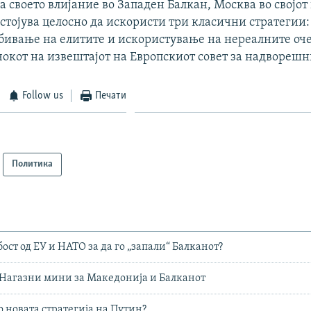
 своето влијание во Западен Балкан, Москва во својот
стојува целосно да искористи три класични стратегии:
обивање на елитите и искористување на нереалните оч
чокот на извештајот на Европскиот совет за надворешн
Follow us
Печати
Политика
ост од ЕУ и НАТО за да го „запали“ Балканот?
 Нагазни мини за Македонија и Балканот
о новата стратегија на Путин?