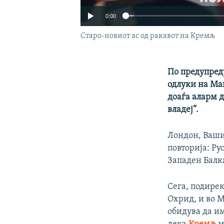
0:00
Старо-новиот ас од ракавот на Кремљ
По предупред
одлуки на Ма
доаѓа аларм д
владеј“.
Лондон, Ваши
повторија: Ру
Западен Балк
Сега, подире
Охрид, и во М
обидува да им