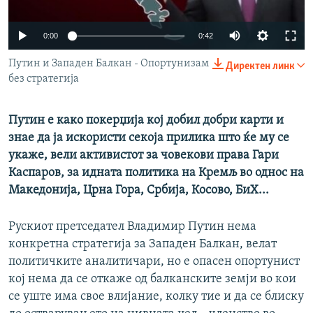
РСЕ веб страници
0:00
0:42
Путин и Западен Балкан - Опортунизам
Директен линк
без стратегија
Путин е како покерџија кој добил добри карти и
знае да ја искористи секоја прилика што ќе му се
укаже, вели активистот за човекови права Гари
Каспаров, за идната политика на Кремљ во однос на
Македонија, Црна Гора, Србија, Косово, БиХ...
Рускиот претседател Владимир Путин нема
конкретна стратегија за Западен Балкан, велат
политичките аналитичари, но е опасен опортунист
кој нема да се откаже од балканските земји во кои
се уште има свое влијание, колку тие и да се блиску