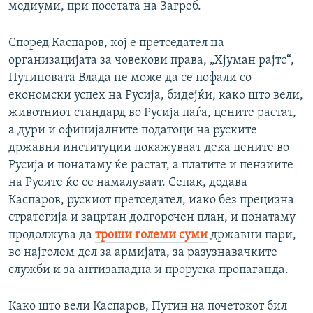
медиуми, при посетата на Загреб.
Според Каспаров, кој е претседател на
организацијата за човекови права, „Хјуман рајтс“,
Путиновата Влада не може да се пофали со
економски успех на Русија, бидејќи, како што вели,
животниот стандард во Русија паѓа, цените растат,
а дури и официјалните податоци на руските
државни институции покажуваат дека цените во
Русија и понатаму ќе растат, а платите и пензиите
на Русите ќе се намалуваат. Сепак, додава
Каспаров, рускиот претседател, иако без прецизна
стратегија и зацртан долгорочен план, и понатаму
продолжува да
троши големи суми
државни пари,
во најголем дел за армијата, за разузнавачките
служби и за антизападна и проруска пропаганда.
Како што вели Каспаров, Путин на почетокот бил