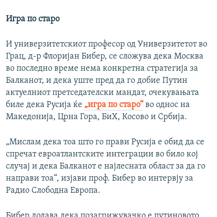
Игра по старо
И универзитетскиот професор од Универзитетот во
Грац, д-р Флоријан Бибер, се сложува дека Москва
во последно време нема конкретна стратегија за
Балканот, и дека уште пред да го добие Путин
актуелниот претседателски мандат, очекувањата
биле дека Русија ќе
„игра по старо“
во однос на
Македонија, Црна Гора, БиХ, Косово и Србија.
„Мислам дека тоа што го прави Русија е обид да се
спречат евроатлантските интеграции во било кој
случај и дека Балканот е најлесната област за да го
направи тоа“, изјави проф. Бибер во интервју за
Радио Слободна Европа.
Бибер додава дека позагрижувачко е путиновото