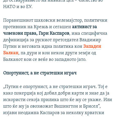
до остварувањето на нивната цел – членство во
НАТО и во ЕУ.
Поранешниот шаховски велемајстор, политички
противник на Кремљ и сегашен
активист за
човекови права, Гари Каспаров
, има специфична
дефиниција за рускиот претседател Владимир
Путин и неговата идна политика кон
Западен
Балкан
, па дури и кон некои други земји од
Балканот кои се веќе во западното јато.
Опортунист, а не стратешки играч
„Путин е опортунист, а не стратешки играч. Тој е
како покерџија кој добил добри карти и знае да ја
искористи секоја прилика што ќе му се укаже. Или
што ќе му ја овозможат Вашингтон и Брисел“,
изјави неодамна Каспаров за неколку хрватски