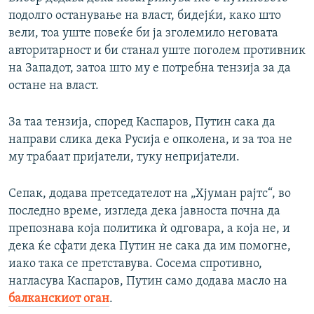
подолго останување на власт, бидејќи, како што
вели, тоа уште повеќе би ја зголемило неговата
авторитарност и би станал уште поголем противник
на Западот, затоа што му е потребна тензија за да
остане на власт.
За таа тензија, според Каспаров, Путин сака да
направи слика дека Русија е опколена, и за тоа не
му трабаат пријатели, туку непријатели.
Сепак, додава претседателот на „Хјуман рајтс“, во
последно време, изгледа дека јавноста почна да
препознава која политика ѝ одговара, а која не, и
дека ќе сфати дека Путин не сака да им помогне,
иако така се претставува. Сосема спротивно,
нагласува Каспаров, Путин само додава масло на
балканскиот оган
.