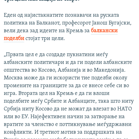
Еден од најистакнатите познавачи на руската
политика на Балканот, професорот Јанош Бугајски,
вели дека зад идеите на Кремљ за
балкански
поделби
стојат три цели.
„Првата цел е да создаде пукнатини меѓу
албанските политичари и да ги подели албанските
општества во Косово, Албанија и во Македонија.
Москва може да ги искористи тие поделби околу
промените на границите за да се внесе себе си во
игра. Втората цел на Кремљ е да ги влоши
поделбите меѓу Србите и Албанците, така што ниту
Србија ниту Косово да не можат да влезат во НАТО
или во ЕУ. Најефективен начин за затворање на
вратите за членство е поттикнување меѓудржавни
конфликти. И третиот мотив за поддршката на