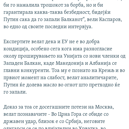
би го намалила трошокот за борба, но и би
гарантирала каква-таква безбедност, бидејќи
Путин сака да го запали Балканот“, вели Каспаров,
во едно од своите последни интервјуа.
Експертите велат дека и ЕУ не е во добра
кондиција, особено сега кога има разногласие
околу проширувањето на Унијата со нови членки од
Западен Балкан, каде Македонија и Албанија се
главни конкуренти. Тоа му е познато на Кремљ и во
првиот момент на слабост, велат аналитичарите,
Путин ќе долева масло во огнот што претходно ќе
го запали.
Доказ за тоа се досегашните потези на Москва,
велат познавачите - Во Црна Гора се обиде со
државен удар, близок е со Србија, неговите
олигарси се се по влијателни во Хрватка, во