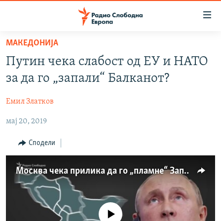
Достапни
линкови
Оди
МАКЕДОНИЈА
на
МАКЕДОНИЈА
Путин чека слабост од ЕУ и НАТО
содржината
СВЕТ
Оди
за да го „запали“ Балканот?
ВИЗУЕЛНО
на
главната
Емил Златков
ВЕСТИ
навигација
мај 20, 2019
ШТО ТРЕБА ДА ЗНАЕТЕ
Премини
на
ПРИЈАВИ СЕ ЗА ЊУЗЛЕТЕР
Сподели
пребарување
ПОДКАСТ ЗОШТО?
Москва чека прилика да го „пламне“ Западен Балкан?
СЛЕДЕТЕ НЕ
No media source currently available