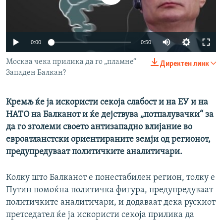
РСЕ веб страници
0:00
0:50
Москва чека прилика да го „пламне“
Директен линк
Западен Балкан?
Кремљ ќе ја искористи секоја слабост и на ЕУ и на
НАТО на Балканот и ќе дејствува „потпалувачки“ за
да го зголеми своето антизападно влијание во
евроатланстски ориентираните земји од регионот,
предупредуваат политичките аналитичари.
Колку што Балканот е понестабилен регион, толку е
Путин помоќна политичка фигура, предупредуваат
политичките аналитичари, и додаваат дека рускиот
претседател ќе ја искористи секоја прилика да