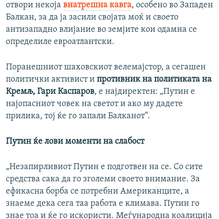
отвори некоја
внатрешна кавга
, особено во Западен
Балкан, за да ја засили својата моќ и своето
антизападно влијание во земјите кои одамна се
определиле евроатлантски.
Поранешниот шаховскиот велемајстор, а сегашен
политички активист и
противник на политиката на
Кремљ, Гари Каспаров
, е најдиректен: „Путин е
најопасниот човек на светот и ако му дадете
прилика, тој ќе го запали Балканот“.
Путин ќе лови моменти на слабост
„Незапирливиот Путин е подготвен на се. Со сите
средства сака да го зголеми своето внимание. За
ефикасна борба се потребни Американците, а
знаеме дека сега таа работа е климава. Путин го
знае тоа и ќе го искористи. Меѓународна коалиција