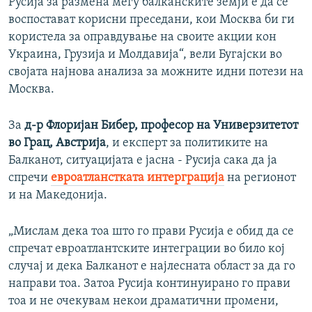
Русија за размена меѓу балканските земји е да се
воспостават корисни преседани, кои Москва би ги
користела за оправдување на своите акции кон
Украина, Грузија и Молдавија“, вели Бугајски во
својата најнова анализа за можните идни потези на
Москва.
За
д-р Флоријан Бибер, професор на Универзитетот
во Грац, Австрија
, и експерт за политиките на
Балканот, ситуацијата е јасна - Русија сака да ја
спречи
евроатланстката интерграција
на регионот
и на Македонија.
„Мислам дека тоа што го прави Русија е обид да се
спречат евроатлантските интеграции во било кој
случај и дека Балканот е најлесната област за да го
направи тоа. Затоа Русија континуирано го прави
тоа и не очекувам некои драматични промени,