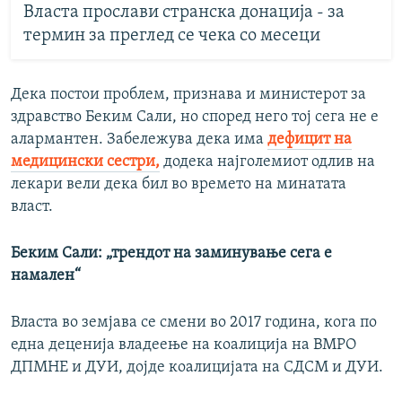
Власта прослави странска донација - за
термин за преглед се чека со месеци
Дека постои проблем, признава и министерот за
здравство Беким Сали, но според него тој сега не е
алармантен. Забележува дека има
дефицит на
медицински сестри,
додека најголемиот одлив на
лекари вели дека бил во времето на минатата
власт.
Беким Сали: „трендот на заминување сега е
намален“
Власта во земјава се смени во 2017 година, кога по
една деценија владеење на коалиција на ВМРО
ДПМНЕ и ДУИ, дојде коалицијата на СДСМ и ДУИ.