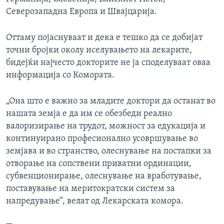
Северозападна Европа и Швајцарија.
Оттаму појаснуваат и дека е тешко да се добијат
точни бројки околу иселувањето на лекарите,
бидејќи најчесто докторите не ја споделуваат оваа
информација со Комората.
„Она што е важно за младите доктори да останат во
нашата земја е да им се обезбеди реално
валоризирање на трудот, можност за едукација и
континуирано професионално усовршување во
земјава и во странство, олеснување на постапки за
отворање на сопствени приватни ординации,
субвенционирање, олеснување на вработување,
поставување на меритократски систем за
напредување“, велат од Лекарската комора.