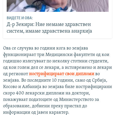
ВИДЕТЕ И ОВА:
Д-р Зекири: Ние немаме здравствен
систем, имаме здравствена анархија
Ова се случува во години кога во земјава
функционираат три Медицински факултети од кои
годишно излегуваат по неколку стотини студенти,
од кои голем дел се лекари, а истовремено и лекари
од регионот
нострифицираат свои дипломи
во
земјава. Во последните 10 години, само од Србија,
Косово и Албанија во земјава биле нострифицирани
скоро 400 лекарски дипломи на доктори,
покажуваат податоците од Министерството за
образование, добиени преку пристап до
информации од јавен карактер.