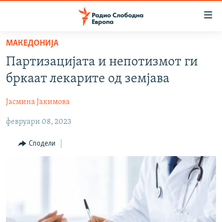
Достапни
линкови
Оди
МАКЕДОНИЈА
на
МАКЕДОНИЈА
Партизацијата и непотизмот ги
содржината
СВЕТ
Оди
бркаат лекарите од земјава
ВИЗУЕЛНО
на
главната
Јасмина Јакимова
ВЕСТИ
навигација
февруари 08, 2023
ШТО ТРЕБА ДА ЗНАЕТЕ
Премини
на
ПРИЈАВИ СЕ ЗА ЊУЗЛЕТЕР
Сподели
пребарување
ПОДКАСТ ЗОШТО?
СЛЕДЕТЕ НЕ