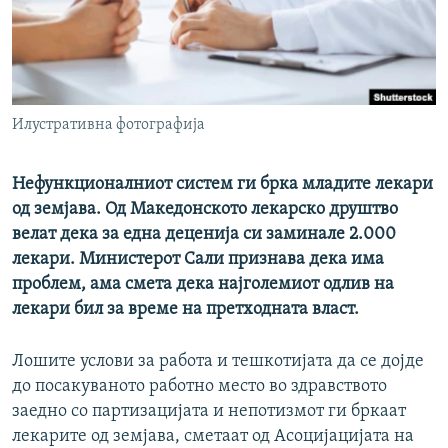
РСЕ веб страници
Илустративна фотографија
Нефункционалниот систем ги брка младите лекари
од земјава. Од Македонското лекарско друштво
велат дека за една деценија си заминале 2.000
лекари. Министерот Сали признава дека има
проблем, ама смета дека најголемиот одлив на
лекари бил за време на претходната власт.
Лошите услови за работа и тешкотијата да се дојде
до посакуваното работно место во здравството
заедно со партизацијата и непотизмот ги бркаат
лекарите од земјава, сметаат од Асоцијацијата на