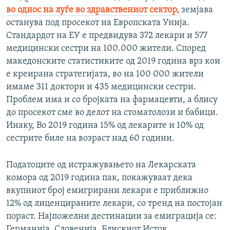
во однос на луѓе во здравствениот сектор,
земјава
останува под просекот на Европската Унија.
Стандардот на ЕУ е предвидува 372 лекари и 577
медицински сестри на 100.000 жители. Според
македонските статистиките од 2019 година врз кои
е креирана стратегијата, во на 100 000 жители
имаме 311 доктори и 435 медицински сестри.
Проблем има и со бројката на фармацевти, а блису
до просекот сме во делот на стоматолози и бабици.
Инаку, Во 2019 година 15% од лекарите и 10% од
сестрите биле на возраст над 60 години.
Податоците од истражувањето на Лекарската
комора од 2019 година пак, покажуваат дека
вкупниот број емигрирани лекари е приближно
12% од лиценцираните лекари, со тренд на постојан
пораст. Најпожелни дестинации за емиграција се:
Германија, Словенија, Блискиот Исток,