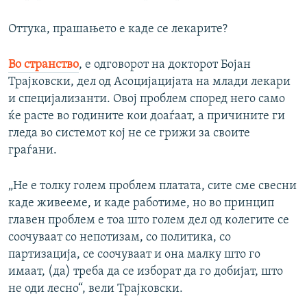
Оттука, прашањето е каде се лекарите?
Во странство
, е одговорот на докторот Бојан
Трајковски, дел од Асоцијацијата на млади лекари
и специјализанти. Овој проблем според него само
ќе расте во годините кои доаѓаат, а причините ги
гледа во системот кој не се грижи за своите
граѓани.
„Не е толку голем проблем платата, сите сме свесни
каде живееме, и каде работиме, но во принцип
главен проблем е тоа што голем дел од колегите се
соочуваат со непотизам, со политика, со
партизација, се соочуваат и она малку што го
имаат, (да) треба да се изборат да го добијат, што
не оди лесно“, вели Трајковски.