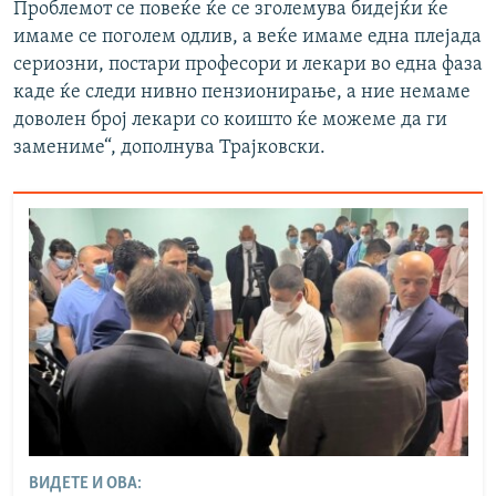
Проблемот се повеќе ќе се зголемува бидејќи ќе
имаме се поголем одлив, а веќе имаме една плејада
сериозни, постари професори и лекари во една фаза
каде ќе следи нивно пензионирање, а ние немаме
доволен број лекари со коишто ќе можеме да ги
замениме“, дополнува Трајковски.
ВИДЕТЕ И ОВА: