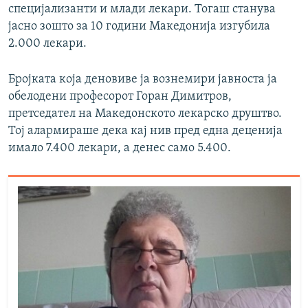
специјализанти и млади лекари. Тогаш станува
јасно зошто за 10 години Македонија изгубила
2.000 лекари.
Бројката која деновиве ја вознемири јавноста ја
обелодени професорот Горан Димитров,
претседател на Македонското лекарско друштво.
Тој алармираше дека кај нив пред една деценија
имало 7.400 лекари, а денес само 5.400.