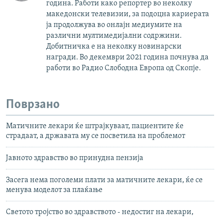
година. Работи како репортер во неколку
македонски телевизии, за подоцна кариерата
ја продолжува во онлајн медиумите на
различни мултимедијални содржини.
Добитничка е на неколку новинарски
награди. Во декември 2021 година почнува да
работи во Радио Слободна Европа од Скопје.
Поврзано
Матичните лекари ќе штрајкуваат, пациентите ќе
страдаат, а државата му се посветила на проблемот
Јавното здравство во принудна пензија
Засега нема поголеми плати за матичните лекари, ќе се
менува моделот за плаќање
Светото тројство во здравството - недостиг на лекари,