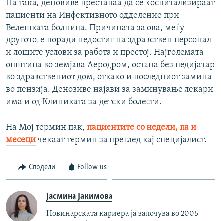
Па така, деновиве престанаа да се хоспитализираат
пациенти на Инфективното одделение при
Велешката болница. Причината за ова, меѓу
другото, е поради недостиг на здравствен персонал
и лошите услови за работа и престој. Најголемата
општина во земјава Аеродром, остана без педијатар
во здравствениот дом, откако и последниот замина
во пензија. Деновиве најави за заминување лекари
има и од Клиниката за детски болести.
На Мој термин пак,
пациентите со недели, па и
месеци
чекаат термин за преглед кај специјалист.
Сподели
Follow us
Јасмина Јакимова
Новинарската кариера ја започува во 2005