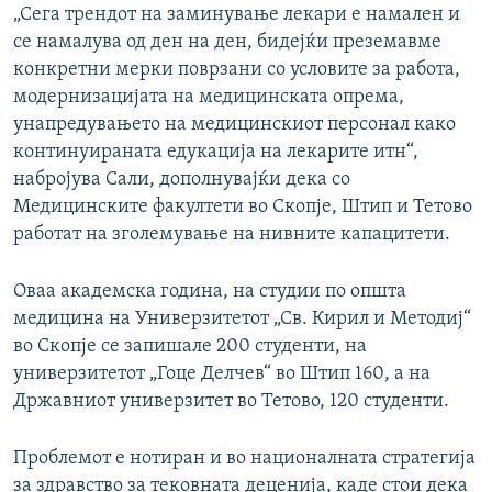
„Сега трендот на заминување лекари е намален и
се намалува од ден на ден, бидејќи преземавме
конкретни мерки поврзани со условите за работа,
модернизацијата на медицинската опрема,
унапредувањето на медицинскиот персонал како
континуираната едукација на лекарите итн“,
набројува Сали, дополнувајќи дека со
Медицинските факултети во Скопје, Штип и Тетово
работат на зголемување на нивните капацитети.
Оваа академска година, на студии по општа
медицина на Универзитетот „Св. Кирил и Методиј“
во Скопје се запишале 200 студенти, на
универзитетот „Гоце Делчев“ во Штип 160, а на
Државниот универзитет во Тетово, 120 студенти.
Проблемот е нотиран и во националната стратегија
за здравство за тековната деценија, каде стои дека