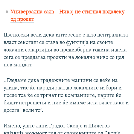
Универзална сала – Никој не стигнал подалеку
од проект
Цветкоски вели дека интересно е што централната
власт секогаш се става во функција на своите
локални сопартијци во предизборна година и дека
сега се предлагаа проекти на локално ниво со цел
нов мандат.
„ Гледаме дека градежните машини се веќе на
улица, тие ќе парадираат до локалните избори и
после тоа ќе се тргнат по компаниите, парите ќе
бидат потрошени и ние ќе имаме иста власт како и
досега“ вели тој.
Имено, уште лани Градот Скопје и Шилегов
најавија можност дел од спомениците од Скопје