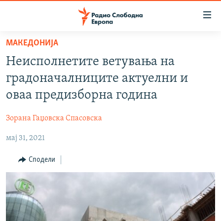
Достапни
линкови
Оди
МАКЕДОНИЈА
на
МАКЕДОНИЈА
Неисполнетите ветувања на
содржината
СВЕТ
Оди
градоначалниците актуелни и
ВИЗУЕЛНО
на
оваа предизборна година
главната
ВЕСТИ
навигација
Зорана Гаџовска Спасовска
ШТО ТРЕБА ДА ЗНАЕТЕ
Премини
на
мај 31, 2021
ПРИЈАВИ СЕ ЗА ЊУЗЛЕТЕР
пребарување
ПОДКАСТ ЗОШТО?
Сподели
СЛЕДЕТЕ НЕ