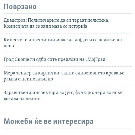
Поврзано
Димитров: Политичарите да си тераат политика,
Комисијата да се занимава со историја
Кинеските инвестиции може да дојдат и со политичка
цена
Град Скопје ги одби сите предлози на „МојГрад“
Мора тендер за картички, зашто едноставното кревање
рампа е неиновативно
Здравствени инспектори во Југо, функционери во нови
возила на лизинг
Можеби ќе ве интересира