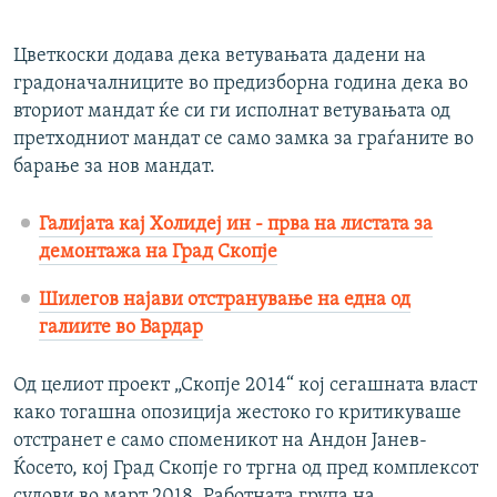
360p
Auto
270p
360p
404p
404p
Цветкоски додава дека ветувањата дадени на
градоначалниците во предизборна година дека во
1080p
1080p
вториот мандат ќе си ги исполнат ветувањата од
претходниот мандат се само замка за граѓаните во
барање за нов мандат.
Галијата кај Холидеј ин - прва на листата за
демонтажа на Град Скопје
Шилегов најави отстранување на една од
галиите во Вардар
Од целиот проект „Скопје 2014“ кој сегашната власт
како тогашна опозиција жестоко го критикуваше
отстранет е само споменикот на Андон Јанев-
Ќосето, кој Град Скопје го тргна од пред комплексот
судови во март 2018. Работната група на