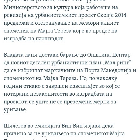
Министерството за култура која работеше на
ревизија на урбанистичкиот проект Скопје 2014
предложи и отстранување на меморијалниот
споменик на Мајка Тереза кој е во процес на
изградба на плоштадот.
Владата лани достави барање до Општина Центар
од новиот детален урбанистички план „Мал ринг“
да се избришат маркичките на Порта Македонија и
споменикот на Мајка Тереза. Но, по неколку
години откако е завршен извештајот во кој се
нотирани незаконитости во изградбата на
проектот, се уште не се преземени мерки за
уривање.
Шилегов во емисијата Вин Вин изјави дека
причина за не уривањето на споменикот Мајка