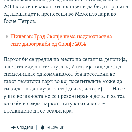
2014 кои се незаконски поставени да бидат тргнати
од плоштадот и пренесени во Мементо парк во
Ѓорче Петров.
Шилегов: Град Скопје нема надлежност за
сите дивоградби од Скопје 2014
Паркот би се уредил на место на сегашна депонија,
а целата идеја потекнува од Унгарија каде дел од
спомениците од комунизмот беа преселени во
таков тематски парк во кој посетителите може да
ги видат и да научат за тој дел од историјата. Но се
уште во јавноста не се презентирани детали за тоа
како ќе изгледа паркот, ниту како и кога е
предвидено да се реализира.
Сподели
Follow us