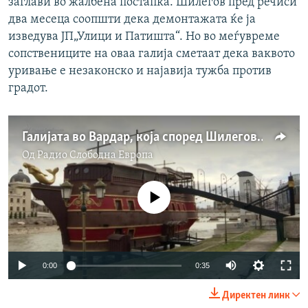
заглави во жалбена постапка. Шилегов пред речиси
два месеца соопшти дека демонтажата ќе ја
изведува ЈП„Улици и Патишта“. Но во меѓувреме
сопствениците на оваа галија сметаат дека ваквото
уривање е незаконско и најавија тужба против
градот.
Галијата во Вардар, која според Шилегов, треба да биде остранета
Од
Радио Слободна Eвропа
No media source currently available
Auto
0:00
0:35
270p
Директен линк