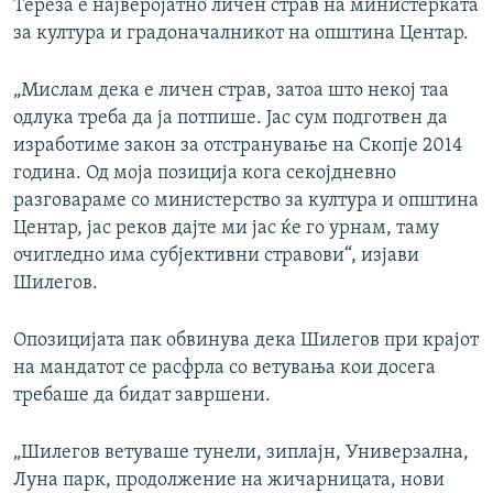
Тереза е најверојатно личен страв на министерката
за култура и градоначалникот на општина Центар.
„Мислам дека е личен страв, затоа што некој таа
одлука треба да ја потпише. Јас сум подготвен да
изработиме закон за отстранување на Скопје 2014
година. Од моја позиција кога секојдневно
разговараме со министерство за култура и општина
Центар, јас реков дајте ми јас ќе го урнам, таму
очигледно има субјективни стравови“, изјави
Шилегов.
Опозицијата пак обвинува дека Шилегов при крајот
на мандатот се расфрла со ветувања кои досега
требаше да бидат завршени.
„Шилегов ветуваше тунели, зиплајн, Универзална,
Луна парк, продолжение на жичарницата, нови