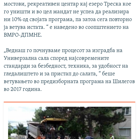
мостови, рекреативен центар кај езеро Треска кое
го уништи и во цел мандат не успеа да реализира
ни 10% од својата програма, па затоа сега повторно
ја ветува истата. “ е наведено во соопштението на
ВМРО-ДПМНЕ.
„Веднаш го почнуваме процесот за изградба на
Универзална сала според најсовремените
стандарди за безбедност, техника, за удобност на
гледалиштето и за пристап до салата, “ беше
ветувањето во предизборната програма на Шилегов
во 2017 година.