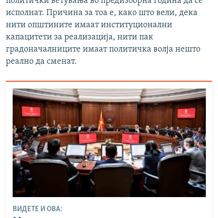
политички ветувања во предизборна година да се
исполнат. Причина за тоа е, како што вели, дека
нити општините имаат институционални
капацитети за реализација, нити пак
градоначалниците имаат политичка волја нешто
реално да сменат.
ВИДЕТЕ И ОВА: