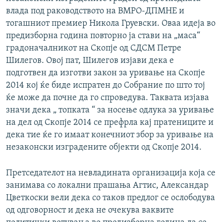
влада под раководството на ВМРО-ДПМНЕ и
тогашниот премиер Никола Груевски. Оваа идеја во
предизборна година повторно ја стави на „маса“
градоначалникот на Скопје од СДСМ Петре
Шилегов. Овој пат, Шилегов изјави дека е
подготвен да изготви закон за уривање на Скопје
2014 кој ќе биде испратен до Собраниe по што тој
ќе може да почне да го спроведува. Таквата изјава
значи дека „ топката “ за носење одлука за уривањe
на дел од Скопје 2014 се префрла кај пратениците и
дека тие ќе го имаат конечниот збор за уривање на
незаконски изградените објекти од Скопје 2014.
Претседателот на невладината организација која се
занимава со локални прашања Агтис, Александар
Цветкоски вели дека со таков предлог се ослободува
од одговорност и дека не очекува ваквите