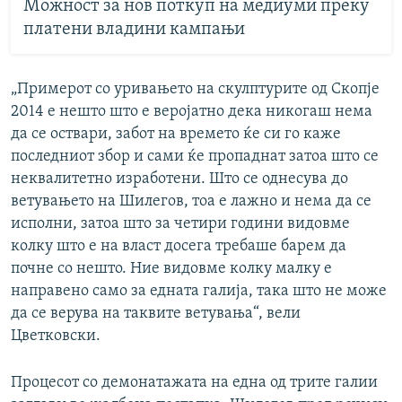
Можност за нов поткуп на медиуми преку
платени владини кампањи
„Примерот со уривањето на скулптурите од Скопје
2014 е нешто што е веројатно дека никогаш нема
да се оствари, забот на времето ќе си го каже
последниот збор и сами ќе пропаднат затоа што се
неквалитетно изработени. Што се однесува до
ветувањето на Шилегов, тоа е лажно и нема да се
исполни, затоа што за четири години видовме
колку што е на власт досега требаше барем да
почне со нешто. Ние видовме колку малку е
направено само за едната галија, така што не може
да се верува на таквите ветувања“, вели
Цветковски.
Процесот со демонатажата на една од трите галии