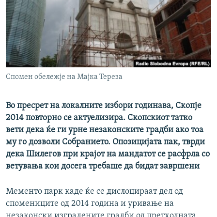
РСЕ веб страници
Спомен обележје на Мајка Тереза
Во пресрет на локалните избори годинава, Скопје
2014 повторно се актуелизира. Скопскиот татко
вети дека ќе ги урне незаконските градби ако тоа
му го дозволи Собранието. Опозицијата пак, тврди
дека Шилегов при крајот на мандатот се расфрла со
ветувања кои досега требаше да бидат завршени
Мементо парк каде ќе се дислоцираат дел од
спомениците од 2014 година и уривање на
незаконски изградените градби од претходната