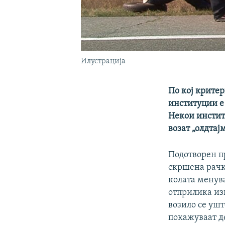
Илустрација
По кој критер
институции е 
Некои инстит
возат „олдтај
Подотворен пр
скршена рачка
колата менува
отприлика изг
возило се ушт
покажуваат де