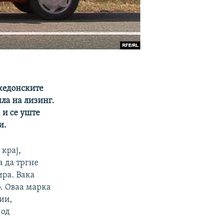
акедонските
ла на лизинг.
 и се уште
и.
 крај,
а да тргне
ира. Вака
5. Оваа марка
ии,
 од