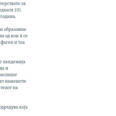
терството за
едната 101
 година.
ки образовни
и од кои 4 се
сфаген и тоа
ее пандемија
да и
 распише
дат наменети
телот на
одредува која