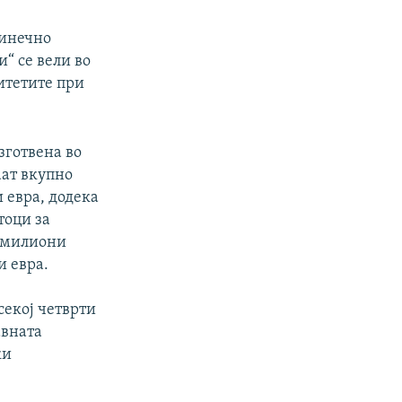
динечно
“ се вели во
итетите при
зготвена во
аат вкупно
и евра, додека
тоци за
2 милиони
и евра.
секој четврти
авната
ки