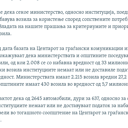
е дека секое министерство, односно институција, пое
бавува возила за користење според сопствените потреби
 Владата на нашите прашања за критериумите и приор
зила.
д дата базата на Центарот за граѓански комуникации и
покажуваат дека министерствата и општините поседув
или, од кои 2.008 се со набавна вредност од 33 милион
чки возила институциите немаат или не доставиле пода
едност. Министерствата имаат 2.215 возила вредни 27,
општините имаат 430 возила во вредност од 5,7 милион
ктот дека од 2645 автомобили, дури за 637, односно за 
нституциите немаат или не доставуваат податок за наб
 вели во тогашното соопштение на Центарот за граѓанс
.