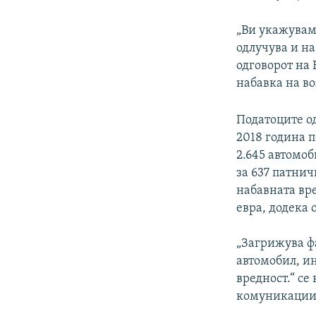
„Ви укажувам
одлучува и на
одговорот на
набавка на во
Податоците о
2018 година 
2.645 автомоб
за 637 патни
набавната вр
евра, додека 
„Загрижува фа
автомобил, и
вредност.“ се
комуникации