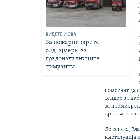
ВИДЕТЕ И ОВА:
За пожарникарите
олдтајмери, за
градоначалниците
лимузини
помогнат да с
тендер за на
за премиерот
државата как
До сега од Вл
институција 