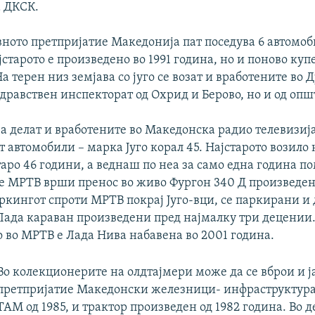
а ДКСК.
вното претпријатие Македонија пат поседува 6 автомо
ајстарото е произведено во 1991 година, но и поново куп
На терен низ земјава со југо се возат и вработените во
дравствен инспекторат од Охрид и Берово, но и од оп
ја делат и вработените во Македонска радио телевизиј
т автомобили – марка Југо корал 45. Најстарото возило
таро 46 години, а веднаш по неа за само една година п
ое МРТВ врши пренос во живо Фургон 340 Д произведен
ркингот спроти МРТВ покрај Југо-вци, се паркирани и
Лада караван произведени пред најмалку три децении
 во МРТВ е Лада Нива набавена во 2001 година.
Во колекционерите на олдтајмери може да се вброи и ј
претпријатие Македонски железници- инфраструктура
ТАМ од 1985, и трактор произведен од 1982 година. Во д