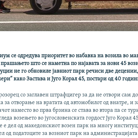
иум се одредува приоритет во набавка на возила во м
прашањето што се наметна по најавата за нови 45 вози
уции не го обновиле јавниот парк речиси две децении,
мери“ како Застава и Југо Корал 45, постари од 40 годин
озорец со заглавен штрафцигер за да не отвори сам до
 за отворање на вратата од автомобилот од внатре, и з
чот наместо во прва брзина се става во втора па се тур
леда возењето во југословенската гордост Југо Корал 4
е е дел од македонскиот возен парк на многу институц
л од податоците за возниот парк на администрацијата