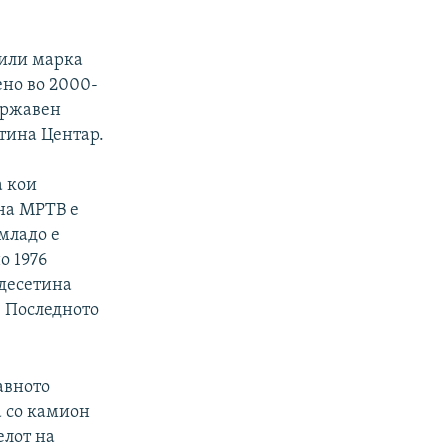
били марка
ено во 2000-
 Државен
штина Центар.
а кои
 на МРТВ е
омладо е
о 1976
 десетина
. Последното
авното
 со камион
елот на