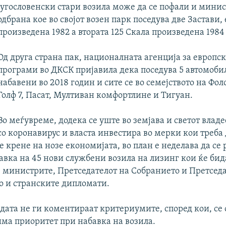
југословенски стари возила може да се пофали и минис
одбрана кое во својот возен парк поседува две Застави, 
произведена 1982 а втората 125 Скала произведена 1984
Од друга страна пак, националната агенција за европс
програми во ДКСК пријавила дека поседува 5 автомобил
набавени во 2018 годин и сите се во семејството на Фол
Голф 7, Пасат, Мултиван комфортлине и Тигуан.
Во меѓувреме, додека се уште во земјава и светот влад
со коронавирус и власта инвестира во мерки кои треба 
е крене на нозе економијата, во план е неделава да се
бавка на 45 нови службени возила на лизинг кои ќе би
, министрите, Претседателот на Собранието и Претседа
о и странските дипломати.
адата не ги коментираат критериумите, според кои, се 
има приоритет при набавка на возила.