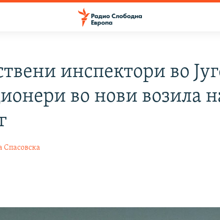
ствени инспектори во Југ
ионери во нови возила н
г
а Спасовска