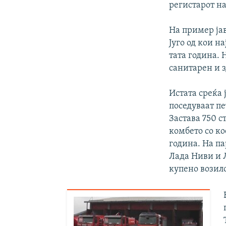
регистарот н
На пример ја
Југо од кои н
тата година. 
санитарен и з
Истата среќа 
поседуваат пе
Застава 750 с
комбето со к
година. На па
Лада Ниви и 
купено возило