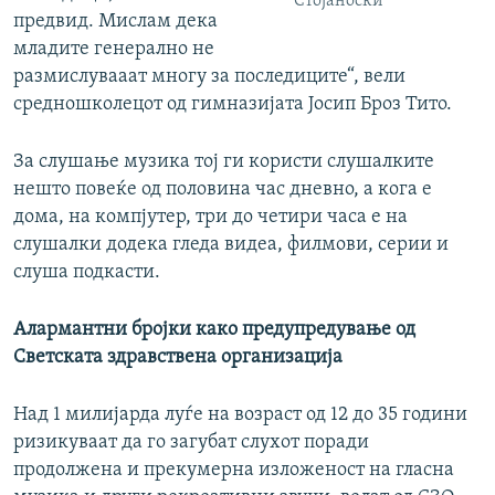
Стојаноски
предвид. Mислам дека
младите генерално не
размислувааат многу за последиците“, вели
средношколецот од гимназијата Јосип Броз Тито.
За слушање музика тој ги користи слушалките
нешто повеќе од половина час дневно, а кога е
дома, на компјутер, три до четири часа е на
слушалки додека гледа видеа, филмови, серии и
слуша подкасти.
Алармантни бројки како предупредување од
Светската здравствена организација
Над 1 милијарда луѓе на возраст од 12 до 35 години
ризикуваат да го загубат слухот поради
продолжена и прекумерна изложеност на гласна