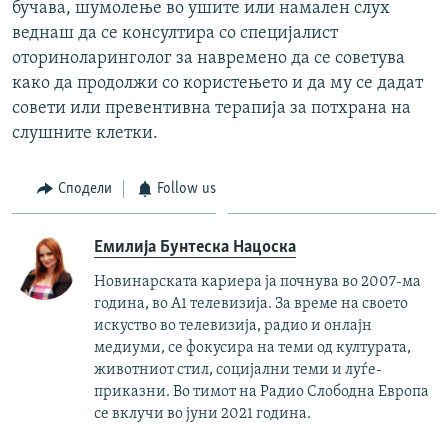
бучава, шумолење во ушите или намален слух
веднаш да се консултира со специјалист
оториноларинголог за навремено да се советува
како да продолжи со користењето и да му се дадат
совети или превентивна терапија за потхрана на
слушните клетки.
Сподели
Follow us
Емилија Бунтеска Нацоска
Новинарската кариера ја почнува во 2007-ма
година, во А1 телевизија. За време на своето
искуство во телевизија, радио и онлајн
медиуми, се фокусира на теми од културата,
животниот стил, социјални теми и луѓе-
приказни. Во тимот на Радио Слободна Европа
се вклучи во јуни 2021 година.