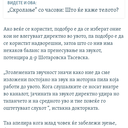
ВИДЕТЕ И ОВА:
„Скролање“ со часови: Што ќе каже телото?
Ако веќе се користат, подобро е да се изберат оние
кои не влегуваат директно во увото, па подобро е да
се користат надворешни, затоа што со нив има
некаков баланс на пренесување на звукот,
потенцира д-р Шотаровска Тасевска.
„Зголемената звучност значи како ние да сме
изложени постојано на звук на моторна пила која
работи до увото. Кога слушалките се носат внатре
во каналот, јачината на звукот директно удира но
тапанчето и на средното уво и тие повеќе го
оштетуваат слухот “, истакна докторката.
Таа апелира кога млад човек ќе забележи зуење,