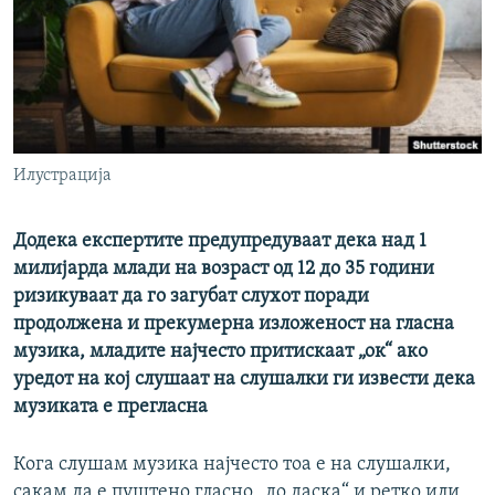
РСЕ веб страници
Илустрација
Додека експертите предупредуваат дека над 1
милијарда млади на возраст од 12 до 35 години
ризикуваат да го загубат слухот поради
продолжена и прекумерна изложеност на гласна
музика, младите најчесто притискаат „ок“ ако
уредот на кој слушаат на слушалки ги извести дека
музиката е прегласна
Кога слушам музика најчесто тоа е на слушалки,
сакам да е пуштено гласно „до даска“ и ретко или