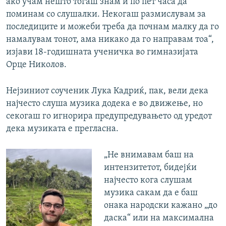
ако учам нешто тогаш знам и по пет часа да
поминам со слушалки. Некогаш размислувам за
последиците и можеби треба да почнам малку да го
намалувам тонот, ама никако да го направам тоа“,
изјави 18-годишната ученичка во гимназијата
Орце Николов.
Нејзиниот соученик Лука Кадриќ, пак, вели дека
најчесто слуша музика додека е во движење, но
секогаш го игнорира предупредувањето од уредот
дека музиката е прегласна.
„Не внимавам баш на
интензитетот, бидејќи
најчесто кога слушам
музика сакам да е баш
онака народски кажано „до
даска“ или на максимална