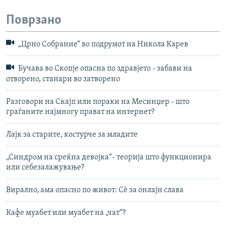
Поврзано
„Црно Собрание“ во подрумот на Никола Карев
Бучава во Скопје опасна по здравјето - забави на
отворено, станари во затворено
Разговори на Скајп или пораки на Месинџер - што
граѓаните најмногу прават на интернет?
Лајк за старите, костурче за младите
„Синдром на среќна девојка“- теорија што функционира
или себезалажување?
Вирално, ама опасно по живот: Сѐ за онлајн слава
Кафе муабет или муабет на „чат“?