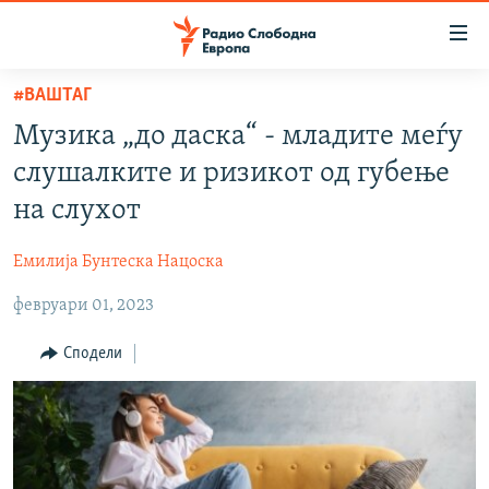
Достапни
линкови
Оди
#ВАШТАГ
на
МАКЕДОНИЈА
Музика „до даска“ - младите меѓу
содржината
СВЕТ
Оди
слушалките и ризикот од губење
ВИЗУЕЛНО
на
на слухот
главната
ВЕСТИ
навигација
Емилија Бунтеска Нацоска
ШТО ТРЕБА ДА ЗНАЕТЕ
Премини
на
февруари 01, 2023
ПРИЈАВИ СЕ ЗА ЊУЗЛЕТЕР
пребарување
ПОДКАСТ ЗОШТО?
Сподели
СЛЕДЕТЕ НЕ