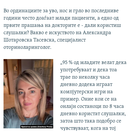
Во ординациите за уво, нос и грло во последниве
години често доаѓаат млади пациенти, а едно од
првите прашања на докторите е - дали користиш
слушалки? Вакво е искуството на Aлександра
Шотаровска Тасевска, специјалист
оториноларинголог.
„95 % од младите велат дека
употребуваат и дека тоа
трае по неколку часа
дневно додека играат
компјутерски игри на
пример. Оние кои се на
онлајн состаноци по 8 часа
дневно користат слушалки,
затоа што така подобро се
чувствуваат, кога на тој