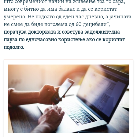
што современиот начин на живеење тоа го бара,
многу е битно да има баланс и да се користат
умерено. Не подолго од еден час дневно, а јачината
не смее да биде поголема од 60 децибели“,
порачува докторката и советува задолжителна
пауза по едночасовно користење ако се користат
подолго.