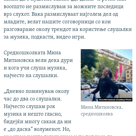
воопшто не размислувам за можните последици
врз слухот. Вака размислуваат најголем дел од
младите, велат нашите соговорници со кои
разговараме околу трендот на користење слушалки
за музика, подкасти, видео игри.
Средношколката Мина
Митановска вели дека дури
и кога учи слуша музика,
најчесто на слушалки.
„Дневно поминувам околу
час до два со слушалки.
Најчесто слушам рок
Мина Митановска,
музика и нешто гласно,
средношколка
бидејќи многу сакам да ми
е „до даска“ волуменот. Но,