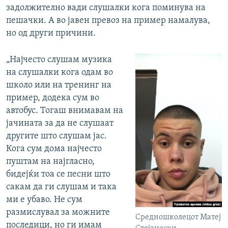
задолжително вади слушалки кога поминува на
пешачки. А во јавен превоз на пример намалува,
но од други причини.
„Најчесто слушам музика
на слушалки кога одам во
школо или на тренинг на
пример, додека сум во
автобус. Тогаш внимавам на
јачината за да не слушаат
другите што слушам јас.
Кога сум дома најчесто
пуштам на најгласно,
бидејќи тоа се песни што
сакам да ги слушам и така
ми е убаво. Не сум
размислувал за можните
Средношколецот Матеј
последици, но ги имам