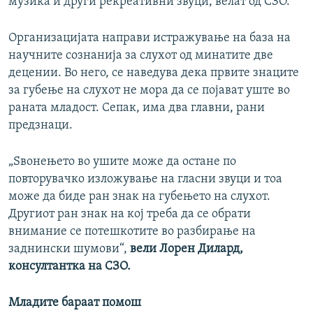
музика и други рекреативни звуци, велат од СЗО.
Организацијата направи истражување на база на
научните сознанија за слухот од минатите две
децении. Во него, се наведува дека првите знаците
за губење на слухот не мора да се појават уште во
раната младост. Сепак, има два главни, рани
предзнаци.
„Ѕвонењето во ушите може да остане по
повторувачко изложување на гласни звуци и тоа
може да биде ран знак на губењето на слухот.
Другиот ран знак на кој треба да се обрати
внимание се потешкотите во разбирање на
заднински шумови“,
вели Лорен Дилард,
консултантка на СЗО.
Младите бараат помош