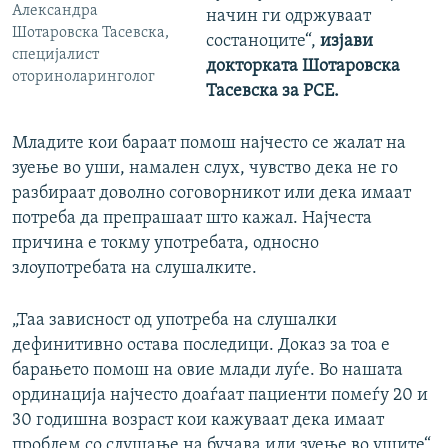
Aлександра
начин ги одржуваат
Шотаровска Тасевска,
состаноците“,
изјави
специјалист
докторката Шотаровска
оториноларинголог
Тасевска за РСЕ.
Младите кои бараат помош најчесто се жалат на
зуење во уши, намален слух, чувство дека не го
разбираат доволно соговорникот или дека имаат
потреба да препрашаат што кажал. Најчеста
причина е токму употребата, односно
злоупотребата на слушалките.
„Таа зависност од употреба на слушалки
дефинитивно остава последици. Доказ за тоа е
барањето помош на овие млади луѓе. Во нашата
ординација најчесто доаѓаат пациенти помеѓу 20 и
30 годишна возраст кои кажуваат дека имаат
проблем со слушање на бучава или зуење во ушите“,