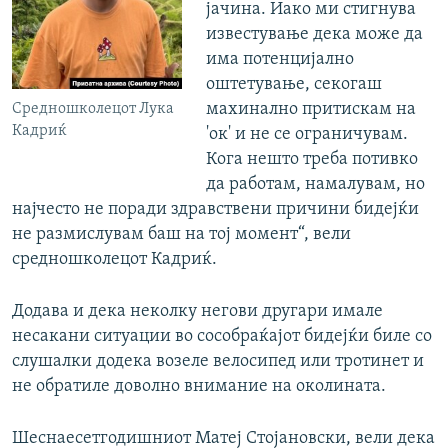
јачина. Иако ми стигнува
известување дека може да
има потенцијално
оштетување, секогаш
махинално притискам на
Средношколецот Лука
Кадриќ
'ок' и не се ограничувам.
Кога нешто треба потивко
да работам, намалувам, но
најчесто не поради здравствени причини бидејќи
не размислувам баш на тој момент“, вели
средношколецот Кадриќ.
Додава и дека неколку негови другари имале
несакани ситуации во сособраќајот бидејќи биле со
слушалки додека возеле велосипед или тротинет и
не обратиле доволно внимание на околината.
Шеснаесетгодишниот Матеј Стојановски, вели дека