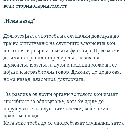
вели оториноларингологот.
„Нема назад“
Долготрајната употреба на слушалки доведува до
трајно оштетување на слушните влакненца кои
потоа не си ја вршат својата функција. Прво може
да има неправилно треперење, појава на
шумолење и зуење, а дури и подоцна може да се
појави и неразбирлив говор. Доколку дојде до ова,
нема назад, алармира докторката.
„За разлика од други органи во телото кои имаат
способност за обновување, кога ќе дојде до
нарушување на слушните клетки, веќе нема
враќање назад.
Кога веќе треба да се употребуваат слушалки, затоа