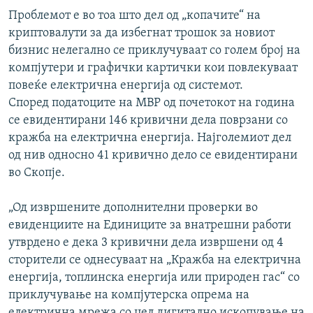
Проблемот е во тоа што дел од „копачите“ на
криптовалути за да избегнат трошок за новиот
бизнис нелегално се приклучуваат со голем број на
компјутери и графички картички кои повлекуваат
повеќе електрична енергија од системот.
Според податоците на МВР од почетокот на година
се евидентирани 146 кривични дела поврзани со
кражба на електрична енергија. Најголемиот дел
од нив односно 41 кривично дело се евидентирани
во Скопје.
„Од извршените дополнителни проверки во
евиденциите на Единиците за внатрешни работи
утврдено е дека 3 кривични дела извршени од 4
сторители се однесуваат на „Кражба на електрична
енергија, топлинска енергија или природен гас“ со
приклучување на компјутерска опрема на
електрична мрежа со цел дигитално ископување на