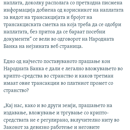
наплата, доколку располага со претходна писмена
информација добиена од корисникот на наплатата
за видот на трансакцијата и бројот на
трансакциската сметка на која треба да се одобри
наплатата, без притоа да се бараат посебни
документи“ се вели во одговорот на Народната
Банка на нејзината веб страница.
Едно од најчесто поставуваното прашање кон
Народната Банка е дали е легално вложувањето во
крипто-средства во странство и каков третман
имаат овие трансакции во платниот промет со
странство?
„Кај нас, како и во други земји, прашањето на
издавање, вложување и тргување со крипто-
средствата не е регулирано, вклучително ниту во
Законот за девизно работење и неговите