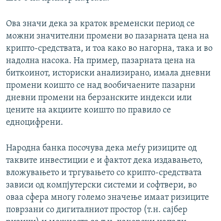
Ова значи дека за краток временски период се
можни значителни промени во пазарната цена на
крипто-средствата, и тоа како во нагорна, така и во
надолна насока. На пример, пазарната цена на
биткоинот, историски анализирано, имала дневни
промени коишто се над вообичаените пазарни
дневни промени на берзанските индекси или
цените на акциите коишто по правило се
едноцифрени.
Народна банка посочува дека меѓу ризиците од
таквите инвестиции е и фактот дека издавањето,
вложувањето и тргувањето со крипто-средствата
зависи од компјутерски системи и софтвери, во
оваа сфера многу големо значење имаат ризиците
поврзани со дигиталниот простор (т.н. сајбер