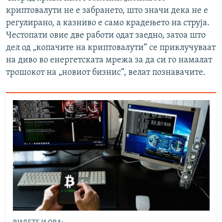
криптовалути не е забрането, што значи дека не е
регулирано, а казниво е само крадењето на струја.
Честопати овие две работи одат заедно, затоа што
дел од „копачите на криптовалути“ се приклучуваат
на диво во енергетската мрежа за да си го намалат
трошокот на „новиот бизнис“, велат познавачите.