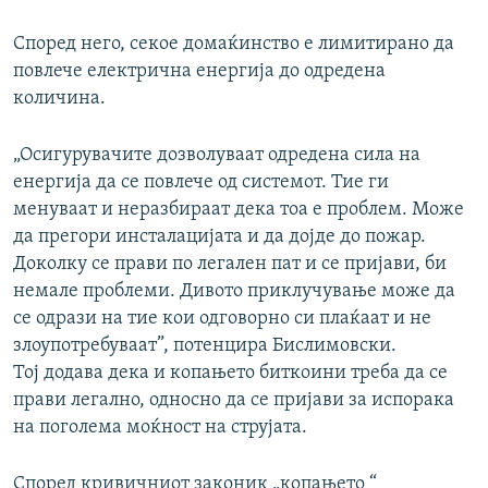
Според него, секое домаќинство е лимитирано да
повлече електрична енергија до одредена
количина.
„Осигурувачите дозволуваат одредена сила на
енергија да се повлече од системот. Тие ги
менуваат и неразбираат дека тоа е проблем. Може
да прегори инсталацијата и да дојде до пожар.
Доколку се прави по легален пат и се пријави, би
немале проблеми. Дивото приклучување може да
се одрази на тие кои одговорно си плаќаат и не
злоупотребуваат”, потенцира Бислимовски.
Тој додава дека и копањето биткоини треба да се
прави легално, односно да се пријави за испорака
на поголема моќност на струјата.
Според кривичниот законик „копањето “