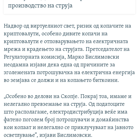
производство на струја
Надвор од виртуелниот свет, ризик од копачите на
криптовалути, особено дивите копачи на
криптовалути е отповарувањето на електричната
мрежа и крадењето на струјата. Претседателот на
Регулаторната комисија, Марко Бислимовски
неодамна изјави дека една од причините за
зголемената потрошувачка на електрична енергија
во земјава се должи и на копањето биткоини.
„Особено во делови на Скопје. Покрај тоа, имаме и
нелегално превземање на струја. Од податоците
што располагаме, електродистрибуција веќе има
фатено поголем број потрошувачи и домаќинства
кои копаат и нелегално се приклучуваат на јавното
осветлување”, изјави Бислимовски.