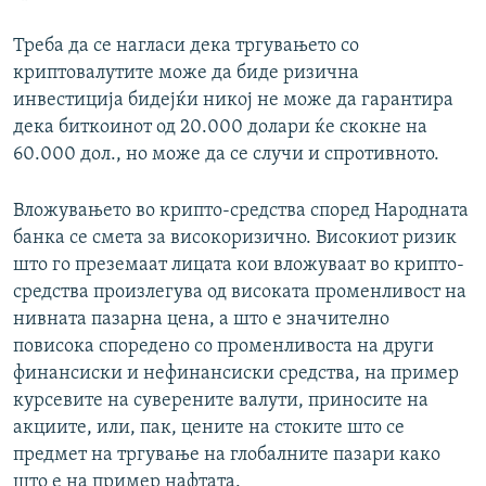
Треба да се нагласи дека тргувањето со
криптовалутите може да биде ризична
инвестиција бидејќи никој не може да гарантира
дека биткоинот од 20.000 долари ќе скокне на
60.000 дол., но може да се случи и спротивното.
Вложувањето во крипто-средства според Народната
банка се смета за високоризично. Високиот ризик
што го преземаат лицата кои вложуваат во крипто-
средства произлегува од високата променливост на
нивната пазарна цена, а што е значително
повисока споредено со променливоста на други
финансиски и нефинансиски средства, на пример
курсевите на суверените валути, приносите на
акциите, или, пак, цените на стоките што се
предмет на тргување на глобалните пазари како
што е на пример нафтата.