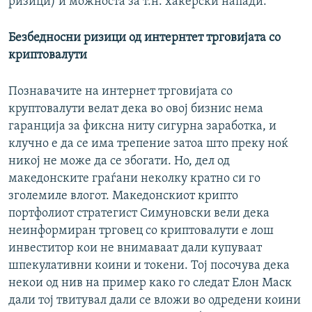
ризици) и можноста за т.н. хакерски напади.
Безбедносни ризици од интернтет трговијата со
криптовалути
Познавачите на интернет трговијата со
круптовалути велат дека во овој бизнис нема
гаранција за фиксна ниту сигурна заработка, и
клучно е да се има трепение затоа што преку ноќ
никој не може да се збогати. Но, дел од
македонските граѓани неколку кратно си го
зголемиле влогот. Македонскиот крипто
портфолиот стратегист Симуновски вели дека
неинформиран трговец со криптовалути е лош
инвеститор кои не внимаваат дали купуваат
шпекулативни коини и токени. Тој посочува дека
некои од нив на пример како го следат Елон Маск
дали тој твитувал дали се вложи во одредени коини