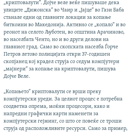
„криптовалути“. Дојче веле веќе пишуваше дека
улиците „Дижонска“ во Чаир и „Јајце“ во Гази Баба
станале едни од главните локации за копање
биткоини во Македонија. Активно се „копало“ и во
реонот на селото Љуботен, во општина Арачиново,
во населбата Ченто, но и во други делови на
главниот град. Само во скопската населба Ѓорче
Петров летово полицијата откри 37-годишен
скопјанец кој крадел струја со седум компјутери
„мајнери“ за копање на криптовалути, пишува
Дојче Веле.
„Копањето“ криптовалути се врши преку
компјутерски уреди. За целиот процес е потребна
соодветна опрема, моќни процесори, како и
напредни графички карти наменети за
компјутерски гејминг, со што се повеќе се троши
струја од расположливите ресурси. Само за пример,