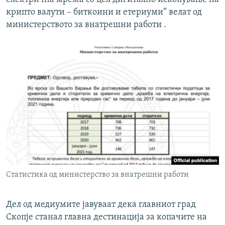
крипто валути – биткоини и етериуми“ велат од
министерството за внатрешни работи .
Статистика од министерство за внатрешни работи
Дел од медиумите јавуваат дека главниот град
Скопје станал главна дестинација за копачите на