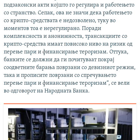
подзаконски акти којшто го регулира и работењето
со странство. Сепак, ова не значи дека работењето
со крипто-средствата е недозволено, туку во
моментов тоа е нерегулирано. Поради
комплексноста и анонимноста, трансакциите со
крипто-средства имаат повисоко ниво на ризик од
перење пари и финансирање тероризам. Оттука,
банките се должни да ги почитуваат покрај
соодветните барања поврзани со девизниот режим,
така и прописите поврзани со спречувањето
перење пари и финансирање тероризам“, се вели
во одговорот на Народната Банка.