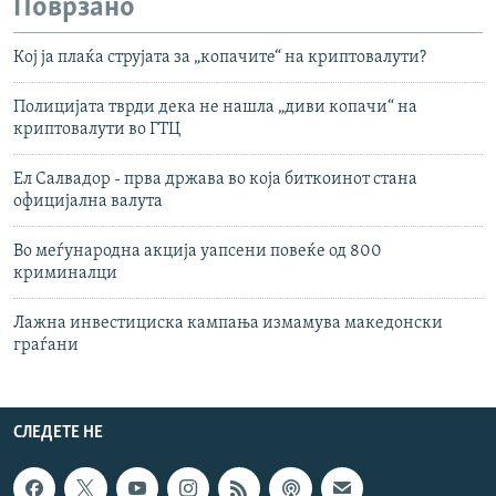
Поврзано
Кој ја плаќа струјата за „копачите“ на криптовалути?
Полицијата тврди дека не нашла „диви копачи“ на
криптовалути во ГТЦ
Ел Салвадор - прва држава во која биткоинот стана
официјална валута
Во меѓународна акција уапсени повеќе од 800
криминалци
Лажна инвестициска кампања измамува македонски
граѓани
СЛЕДЕТЕ НЕ