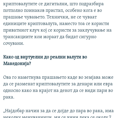
криптовалутите се дигитални, што подразбира
потполно поинаков пристап, особено кога е во
прашање чувањето. Технички, не се чуваат
единиците криптовалута, наместо тоа се користи
приватниот клуч кој се користи за заклучување на
трансакциите кои мораат да бидат сигурно
сочувани.
Како од виртуелни до реални валути во
Македонија?
Ова го наметнува прашањето каде во земјава може
да се разменат криптовалутите за денари или евра
односно како на крајот на денот да се види пари во
рака.
„Најдобар начин за да се дојде до пара во рака, има
неколку менувачници, ми се чини дека се околу 7