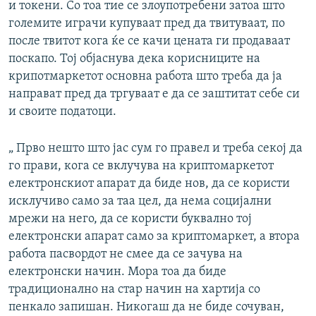
и токени. Со тоа тие се злоупотребени затоа што
големите играчи купуваат пред да твитуваат, по
после твитот кога ќе се качи цената ги продаваат
поскапо. Тој објаснува дека корисниците на
крипотмаркетот основна работа што треба да ја
направат пред да тргуваат е да се заштитат себе си
и своите податоци.
„ Прво нешто што јас сум го правел и треба секој да
го прави, кога се вклучува на криптомаркетот
електронскиот апарат да биде нов, да се користи
исклучиво само за таа цел, да нема социјални
мрежи на него, да се користи буквално тој
електронски апарат само за криптомаркет, а втора
работа пасвордот не смее да се зачува на
електронски начин. Мора тоа да биде
традиционално на стар начин на хартија со
пенкало запишан. Никогаш да не биде сочуван,