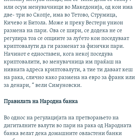
или осум менувачници во Македонија, од кои има
две- три во Скопје, има во Тетово, Струмица,
Кичево и Битола. Може и преку Вестерн унион
размена на пари. Ова се шири, се додека не се
регулира тоа се опциите за луѓето кои поседуваат
криптовалути да ги разменат за физички пари.
Начинот е едноставен, кога некој поседува
криптовалити, во менувачница им праќаш на
нивната адреса криптовалути, а тие ти даваат кеш
на рака, слично како размена на евро за франк или
за денари, “ вели Симуновски.
Правилата на Народна банка
Во однос на регулацијата на претворањето на
дигиталните валути во пари на рака од Народната
банка велат дека домашните овластени банки