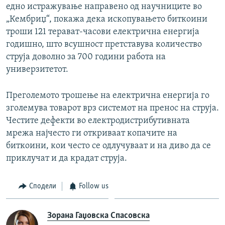
едно истражување направено од научниците во
„Кембриџ“, покажа дека ископувањето биткоини
троши 121 терават-часови електрична енергија
годишно, што всушност претставува количество
струја доволно за 700 години работа на
универзитетот.
Преголемото трошење на електрична енергија го
зголемува товарот врз системот на пренос на струја.
Честите дефекти во електродистрибутивната
мрежа најчесто ги откриваат копачите на
биткоини, кои често се одлучуваат и на диво да се
приклучат и да крадат струја.
Сподели
Follow us
Зорана Гаџовска Спасовска