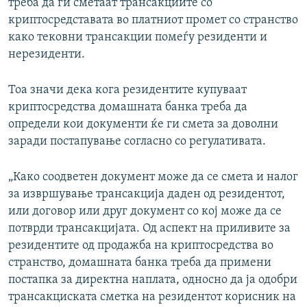
треба да ги сметаат трансакциите со
криптосредставата во платниот промет со странство
како тековни трансакции помеѓу резиденти и
нерезиденти.
Тоа значи дека кога резидентите купуваат
криптосредства домашната банка треба да
определи кои документи ќе ги смета за доволни
заради постапување согласно со регулативата.
„Како соодветен документ може да се смета и налог
за извршување трансакција даден од резидентот,
или договор или друг документ со кој може да се
потврди трансакцијата. Од аспект на приливите за
резидентите од продажба на криптосредства во
странство, домашната банка треба да примени
постапка за директна наплата, односно да ја одобри
трансакциската сметка на резидентот корисник на