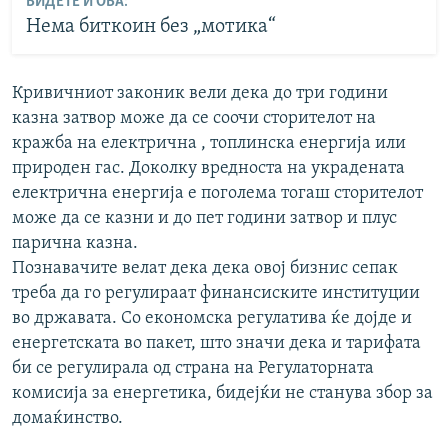
ВИДЕТЕ И ОВА:
Нема биткоин без „мотика“
Кривичниот законик вели дека до три години
казна затвор може да се соочи сторителот на
кражба на електрична , топлинска енергија или
природен гас. Доколку вредноста на украдената
електрична енергија е поголема тогаш сторителот
може да се казни и до пет години затвор и плус
парична казна.
Познавачите велат дека дека овој бизнис сепак
треба да го регулираат финансиските институции
во државата. Со економска регулатива ќе дојде и
енергетската во пакет, што значи дека и тарифата
би се регулирала од страна на Регулаторната
комисија за енергетика, бидејќи не станува збор за
домаќинство.