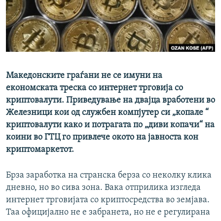
РСЕ веб страници
Македонските граѓани не се имуни на
економската треска со интернет трговија со
криптовалути. Приведување на двајца вработени во
Железници кои од службен компјутер си „копале “
криптовалути како и потрагата по „диви копачи“ на
коини во ГТЦ го привлече окото на јавноста кон
криптомаркетот.
Брза заработка на странска берза со неколку клика
дневно, но во сива зона. Вака отприлика изгледа
интернет трговијата со криптосредства во земјава.
Таа официјално не е забранета, но не е регулирана