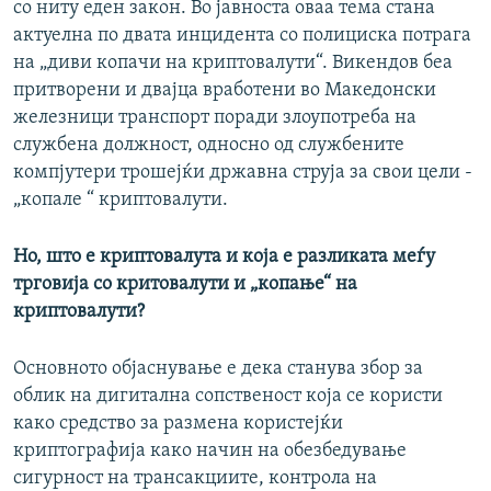
со ниту еден закон. Во јавноста оваа тема стана
актуелна по двата инцидента со полициска потрага
на „диви копачи на криптовалути“. Викендов беа
притворени и двајца вработени во Македонски
железници транспорт поради злоупотреба на
службена должност, односно од службените
компјутери трошејќи државна струја за свои цели -
„копале “ криптовалути.
Но, што е криптовалута и која е разликата меѓу
трговија со критовалути и „копање“ на
криптовалути?
Основното објаснување е дека станува збор за
облик на дигитална сопственост која се користи
како средство за размена користејќи
криптографија како начин на обезбедување
сигурност на трансакциите, контрола на