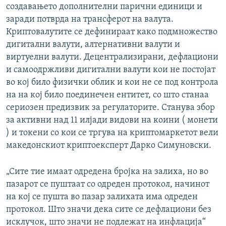
создавањето дополнителни парични единици и
заради потврда на трансферот на валута.
Криптовалутите се дефинираат како подмножество
дигитални валути, алтернативни валути и
виртуелни валути. Децентрализирани, дефлациони
и самоодржливи дигитални валути кои не постојат
во кој било физички облик и кои не се под контрола
на на кој било поединечен ентитет, со што станаа
сериозен предизвик за регулаторите. Станува збор
за активни над 11 илјади видови на коини ( монети
) и токени со кои се тргува на криптомаркетот вели
македонскиот криптоексперт Дарко Симуновски.
„Сите тие имаат одредена бројка на залиха, но во
пазарот се пуштаат со одреден протокол, начинот
на кој се пушта во пазар залихата има одреден
протокол. Што значи дека сите се дефлациони без
исклучок, што значи не подлежат на инфлација“