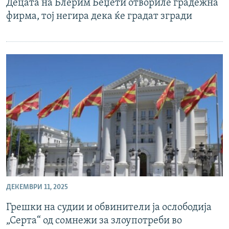
Децата на Блерим Беџети отвориле градежна
фирма, тој негира дека ќе градат згради
ДЕКЕМВРИ 11, 2025
Грешки на судии и обвинители ја ослободија
„Серта“ од сомнежи за злоупотреби во