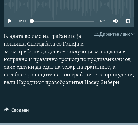
РСЕ веб страници
No media source currently available
0:00
4:39
Директен линк
Владата во име на граѓаните ја
потпиша Спогодбата со Грција и
затоа требаше да донесе заклучоци за тоа дали е
исправно и правично трошоците предизвикани од
овие одлуки да одат на товар на граѓаните, а
посебно трошоците на кои граѓаните се принудени,
вели Народниот правобранител Насер Зибери.
Сподели