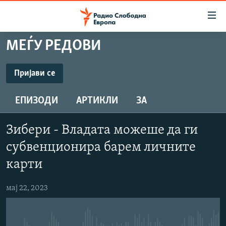
Достапни
линкови
Оди
МЕЃУ РЕДОВИ
на
МАКЕДОНИЈА
содржината
СВЕТ
Пријави се
Оди
ПРИЈАВИ СЕ
ВИЗУЕЛНО
на
ЕПИЗОДИ
АРТИКЛИ
ЗА
главната
ВЕСТИ
навигација
Опис
ШТО ТРЕБА ДА ЗНАЕТЕ
Премини
Зибери - Владата можеше да ги
на
ПРИЈАВИ СЕ ЗА ЊУЗЛЕТЕР
субвенционира барем личните
пребарување
ПОДКАСТ ЗОШТО?
карти
мај 22, 2023
СЛЕДЕТЕ НЕ