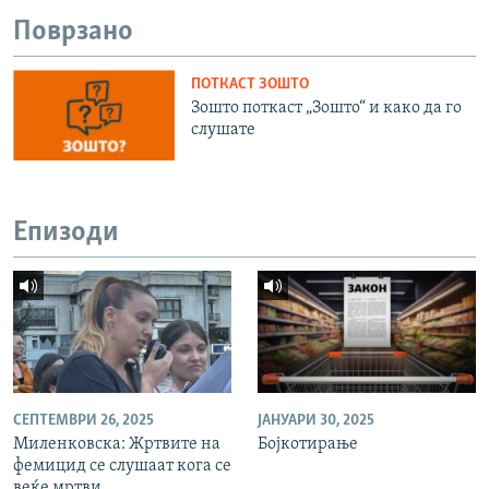
Поврзано
ПОТКАСТ ЗОШТО
Зошто поткаст „Зошто“ и како да го
слушате
Епизоди
СЕПТЕМВРИ 26, 2025
ЈАНУАРИ 30, 2025
Миленковска: Жртвите на
Бојкотирање
фемицид се слушаат кога се
веќе мртви