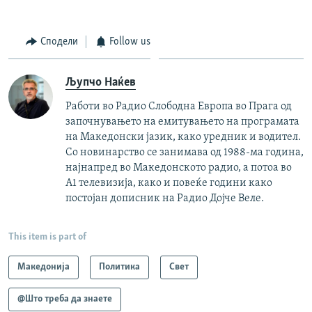
Сподели
Follow us
Љупчо Наќев
Работи во Радио Слободна Европа во Прага од
започнувањето на емитувањето на програмата
на Македонски јазик, како уредник и водител.
Со новинарство се занимава од 1988-ма година,
најнапред во Македонското радио, а потоа во
А1 телевизија, како и повеќе години како
постојан дописник на Радио Дојче Веле.
This item is part of
Македонија
Политика
Свет
@Што треба да знаете