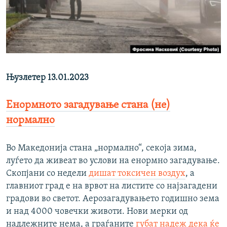
РСЕ веб страници
Њузлетер 13.01.2023
Енормното загадување стана (не)
нормално
Во Македонија стана „нормално“, секоја зима,
луѓето да живеат во услови на енормно загадување.
Скопјани со недели
дишат токсичен воздух
, а
главниот град е на врвот на листите со најзагадени
градови во светот. Аерозагадувањето годишно зема
и над 4000 човечки животи. Нови мерки од
надлежните нема, а граѓаните
губат надеж дека ќе