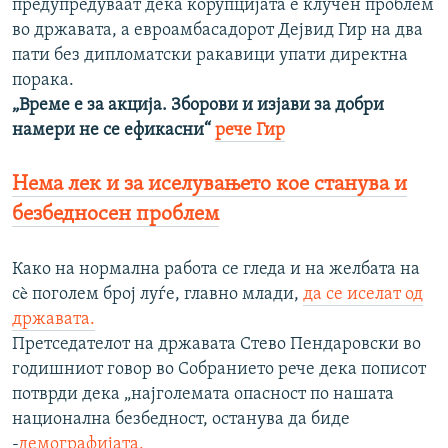
предупредуваат дека корупцијата е клучен проблем
во државата, а евроамбасадорот Дејвид Гир на два
пати без дипломатски ракавици упати директна
порака.
„Време е за акција. Зборови и изјави за добри
намери не се ефикасни“
рече Гир
Нема лек и за иселувањето кое станува и
безбедносен проблем
Како на нормална работа се гледа и на желбата на
сè поголем број луѓе, главно млади,
да се иселат од
државата.
Претседателот на државата Стево Пендаровски во
годишниот говор во Собранието рече дека пописот
потврди дека „најголемата опасност по нашата
национална безбедност, останува да биде
-
демографијата.