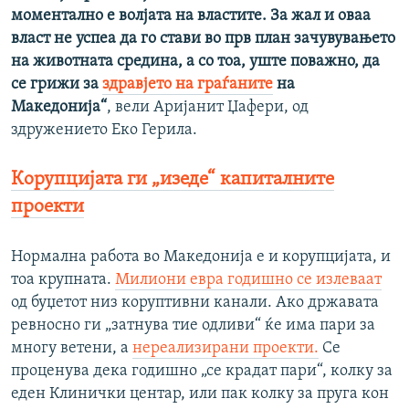
моментално е волјата на властите. За жал и оваа
власт не успеа да го стави во прв план зачувувањето
на животната средина, а со тоа, уште поважно, да
се грижи за
здравјето на граѓаните
на
Македонија“
, вели Аријанит Џафери, од
здружението Еко Герила.
Корупцијата ги „изеде“ капиталните
проекти
Нормална работа во Македонија е и корупцијата, и
тоа крупната.
Милиони евра годишно се излеваат
од буџетот низ коруптивни канали. Ако државата
ревносно ги „затнува тие одливи“ ќе има пари за
многу ветени, а
нереализирани проекти.
Се
проценува дека годишно „се крадат пари“, колку за
еден Клинички центар, или пак колку за пруга кон