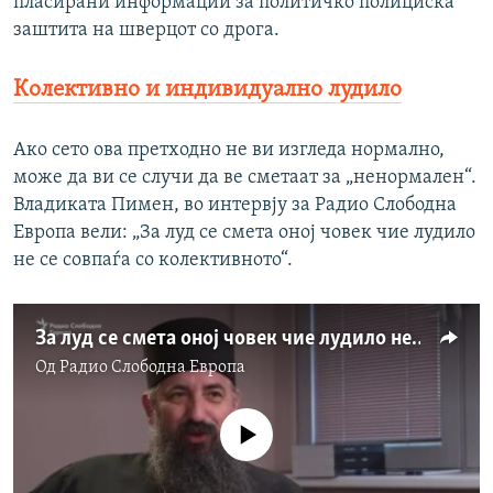
пласирани информации за политичко полициска
заштита на шверцот со дрога.
Колективно и индивидуално лудило
Ако сето ова претходно не ви изгледа нормално,
може да ви се случи да ве сметаат за „ненормален“.
Владиката Пимен, во интервју за Радио Слободна
Европа вели: „За луд се смета оној човек чие лудило
не се совпаѓа со колективното“.
За луд се смета оној човек чие лудило не се совпаѓа со колективното
Од
Радио Слободна Eвропа
No media source currently available