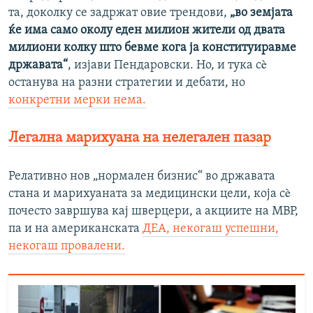
та, доколку се задржат овие трендови,
„во земјата
ќе има само околу еден милион жители од двата
милиони колку што бевме кога ја конституиравме
државата“
, изјави Пендаровски. Но, и тука сè
останува на разни стратегии и дебати, но
конкретни мерки нема.
Легална марихуана на нелегален пазар
Релативно нов „нормален бизнис“ во државата
стана и марихуаната за медицински цели, која сè
почесто завршува кај шверцери, а акциите на МВР,
па и на американската
ДЕА, некогаш успешни,
некогаш провалени.