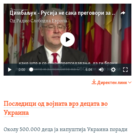
Цимбаљук - Русија не сака преговори за мир, само пауза за регрупирање на силите
Од
Радио Слободна Eвропа
No media source currently available
Auto
0:00
6:04
240p
Директен линк
360p
Auto
240p
360p
480p
480p
Последици од војната врз децата во
720p
Украина
720p
1080p
1080p
Околу 500.000 деца ја напуштија Украина поради