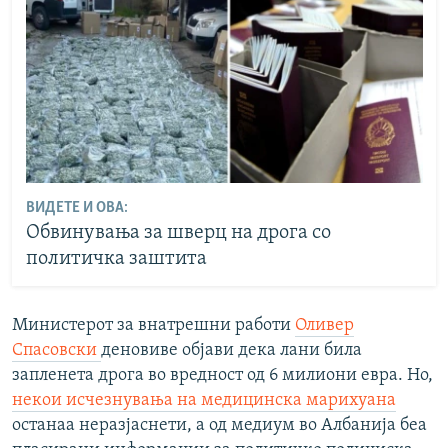
ВИДЕТЕ И ОВА:
Обвинувања за шверц на дрога со
политичка заштита
Министерот за внатрешни работи
Оливер
Спасовски
деновиве објави дека лани била
запленета дрога во вредност од 6 милиони евра. Но,
некои исчезнувања на медицинска марихуана
останаа неразјаснети, а од медиум во Албанија беа