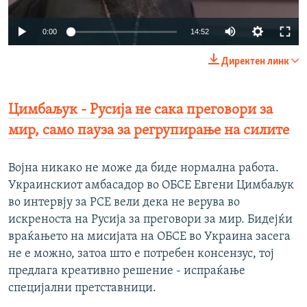
Auto
0:00
14:52
240p
Директен линк
360p
Auto
240p
360p
480p
480p
Цимбаљук - Русија не сака преговори за
720p
мир, само пауза за регрупирање на силите
720p
1080p
1080p
Војна никако не може да биде нормална работа.
Украинскиот амбасадор во ОБСЕ Евгени Цимбаљук
во интервју за РСЕ вели дека не верува во
искреноста на Русија за преговори за мир. Бидејќи
враќањето на мисијата на ОБСЕ во Украина засега
не е можно, затоа што е потребен консензус, тој
предлага креативно решение - испраќање
специјални претставници.