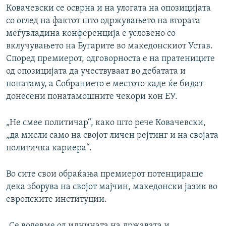
Ковачевски се осврна и на улогата на опозицијата
со оглед на фактот што одржувањето на втората
меѓувладина конференција е условено со
вклучувањето на Бугарите во македонскиот Устав.
Според премиерот, одговорноста е на пратениците
од опозицијата да учествуваат во дебатата и
понатаму, а Собранието е местото каде ќе бидат
донесени понатамошните чекори кон ЕУ.
„Не смее политичар“, како што рече Ковачевски,
„да мисли само на својот личен рејтинг и на својата
политичка кариера“.
Во сите свои обраќања премиерот потенцираше
дека зборува на својот мајчин, македонски јазик во
европските институции.
„Се водевме од иднината на државата и