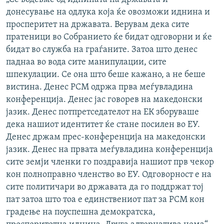
донесување на одлука која ќе овозможи иднина и
просперитет на државата. Верувам дека сите
пратеници во Собранието ќе бидат одговорни и ќе
бидат во служба на граѓаните. Затоа што денес
паднаа во вода сите манипулации, сите
шпекулации. Се она што беше кажано, а не беше
вистина. Денес РСМ одржа прва меѓувладина
конференција. Денес јас говорев на македонски
јазик. Денес потпретседателот на ЕК зборуваше
дека нашиот идентитет ќе стане посилен во ЕУ.
Денес држам прес-конференција на македонски
јазик. Денес на првата меѓувладина конференција
сите земји членки го поздравија нашиот прв чекор
кон полноправно членство во ЕУ. Одговорност е на
сите политичари во државата да го поддржат тој
пат затоа што тоа е единствениот пат за РСМ кон
градење на поуспешна демократска,