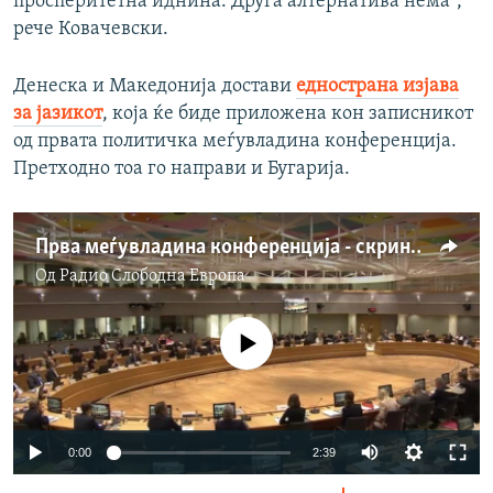
просперитетна иднина. Друга алтернатива нема“,
рече Ковачевски.
Денеска и Македонија достави
еднострана изјава
за јазикот
, која ќе биде приложена кон записникот
од првата политичка меѓувладина конференција.
Претходно тоа го направи и Бугарија.
Прва меѓувладина конференција - скринингот почнува
Од
Радио Слободна Eвропа
No media source currently available
Auto
0:00
2:39
240p