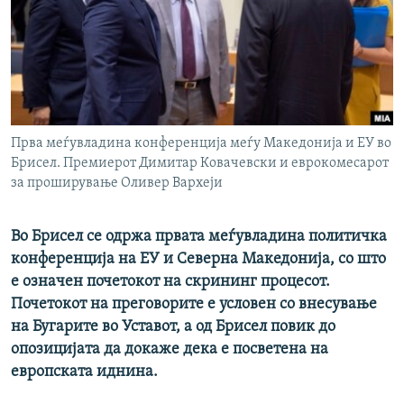
РСЕ веб страници
Прва меѓувладина конференција меѓу Македонија и ЕУ во
Брисел. Премиерот Димитар Ковачевски и еврокомесарот
за проширување Оливер Вархеји
Во Брисел се одржа првата меѓувладина политичка
конференција на ЕУ и Северна Македонија, со што
е означен почетокот на скрининг процесот.
Почетокот на преговорите е условен со внесување
на Бугарите во Уставот, а од Брисел повик до
опозицијата да докаже дека е посветена на
европската иднина.