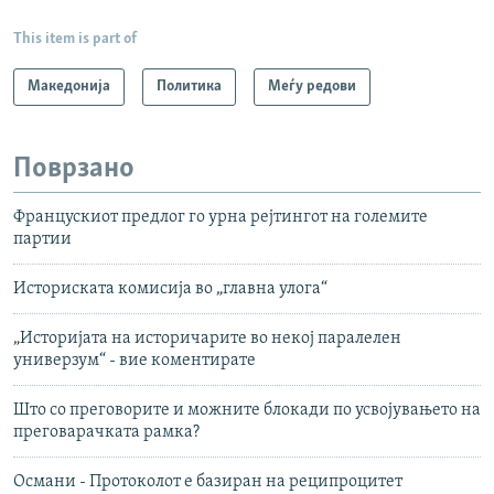
This item is part of
Македонија
Политика
Меѓу редови
Поврзано
Францускиот предлог го урна рејтингот на големите
партии
Историската комисија во „главна улога“
„Историјата на историчарите во некој паралелен
универзум“ - вие коментирате
Што со преговорите и можните блокади по усвојувањето на
преговарачката рамка?
Османи - Протоколот е базиран на реципроцитет