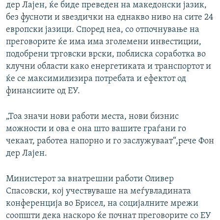
дер Лајен, ќе биде преведен на македонски јазик,
без фусноти и ѕвездички на еднакво ниво на сите 24
европски јазици. Според неа, со отпочнување на
преговорите ќе има има зголемени инвестиции,
подобрени трговски врски, поблиска соработка во
клучни области како енергетиката и транспортот и
ќе се максимилизира потребата и ефектот од
финансиите од ЕУ.
„Тоа значи нови работи места, нови бизнис
можности и ова е она што вашите граѓани го
чекаат, работеа напорно и го заслужуваат“,рече Фон
дер Лајен.
Министерот за внатрешни работи Оливер
Спасовски, кој учествуваше на меѓувладината
конференција во Брисел, на социјалните мрежи
соопшти дека наскоро ќе почнат преговорите со ЕУ