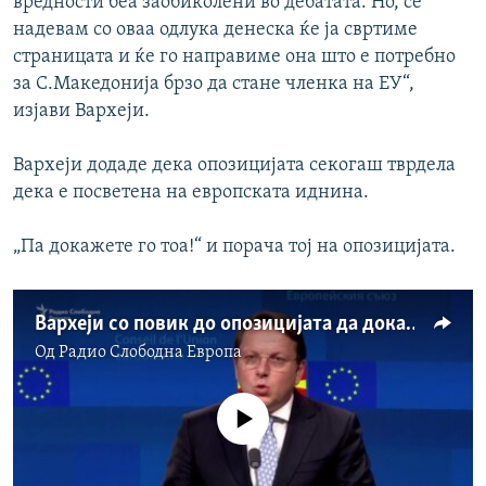
вредности беа заобиколени во дебатата. Но, се
надевам со оваа одлука денеска ќе ја свртиме
страницата и ќе го направиме она што е потребно
за С.Македонија брзо да стане членка на ЕУ“,
изјави Вархеји.
Вархеји додаде дека опозицијата секогаш тврдела
дека е посветена на европската иднина.
„Па докажете го тоа!“ и порача тој на опозицијата.
Вархеји со повик до опозицијата да докаже дека е про-европска
Од
Радио Слободна Eвропа
No media source currently available