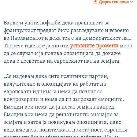
Директен линк
360p
Auto
240p
360p
480p
480p
Вархеји упати пофалби дека прашањето за
францускиот предлог било разгледувано и усвоено
720p
720p
1080p
во Парламентот и дека тоа е најдемократскиот пат.
1080p
Тој рече и дека е јасно оти
уставните промени
мора
да се случат и ја повика опозицијата да докаже
дека е посветена на европскиот пат на земјата.
„Се надевам дека сите политички партии,
вклучително и опозицијата ќе работат на
европската иднина и нема да почнат со
контроверзии и нема да ги загреваат емоциите.
Емоции кои нема да ја носат земјата напред.
Емоции кои нема да решат ништо значајно за
земјата и затоа ја повикувам опозицијата, иако
видовме дека политичката пристојност, европски