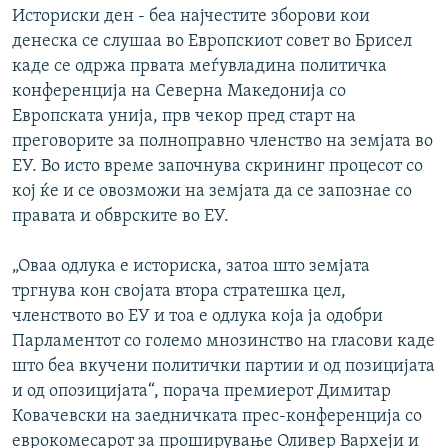
Историски ден - беа најчестите зборови кои
денеска се слушаа во Европскиот совет во Брисел
каде се одржа првата меѓувладина политичка
конференција на Северна Македонија со
Европската унија, прв чекор пред старт на
преговорите за полноправно членство на земјата во
ЕУ. Во исто време започнува скрининг процесот со
кој ќе и се овозможи на земјата да се запознае со
правата и обврските во ЕУ.
„Оваа одлука е историска, затоа што земјата
тргнува кон својата втора стратешка цел,
членството во ЕУ и тоа е одлука која ја одобри
Парламентот со големо мнозинство на гласови каде
што беа вкучени политички партии и од позицијата
и од опозицијата“, порача премиерот Димитар
Ковачевски на заедничката прес-конференција со
еврокомесарот за проширување Оливер Вархеји и