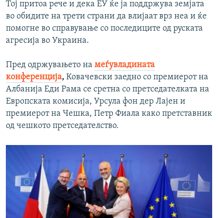
Тој притоа рече и дека ЕУ ќе ја поддржува земјата
во обидите на трети страни да влијаат врз неа и ќе
помогне во справување со последиците од руската
агресија во Украина.
Пред одржувањето на
меѓувладината
конференција
,
Ковачевски заедно со премиерот на
Албанија Еди Рама се сретна со претседателката на
Европската комисија, Урсула фон дер Лајен и
премиерот на Чешка, Петр Фиала како претставник
од чешкото претседателство.