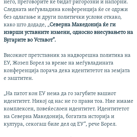
него, преговорите ќе бидат ригорозни и напорни.
Следната меѓувладина конференција ќе се одржи
без одлагање и други политички услови откако,
како што додаде, „
Северна Македонија ќе ги
изврши уставните измени, односно внесувањето на
Бугарите во Уставот“.
Високиот претставник за надворешна политика на
ЕУ, Жозеп Борел за време на меѓувладината
конференција порача дека идентитетот на земјата
е заштитен.
„На патот кон ЕУ нема да го загубите вашиот
идентитет. Никој од нас не го прави тоа. Ние имаме
комплексен, повеќеслоен идентитет. Идентитетот
на Северна Македонија, богатата историја и
култура, секогаш биле дел од ЕУ“, рече Борел.