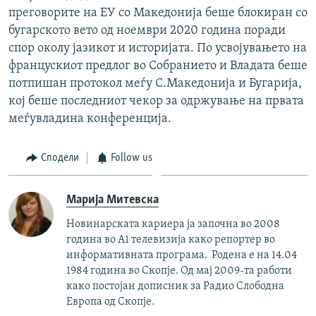
преговорите на ЕУ со Македонија беше блокиран со
бугарското вето од ноември 2020 година поради
спор околу јазикот и историјата. По усвојувањето на
францускиот предлог во Собранието и Владата беше
потпишан протокол меѓу С.Македонија и Бугарија,
кој беше последниот чекор за одржување на првата
меѓувладина конференција.
Сподели
Follow us
Марија Митевска
Новинарската кариера ја започна во 2008
година во А1 телевизија како репортер во
информативната програма. Родена е на 14.04
1984 година во Скопје. Од мај 2009-та работи
како постојан дописник за Радио Слободна
Европа од Скопје.