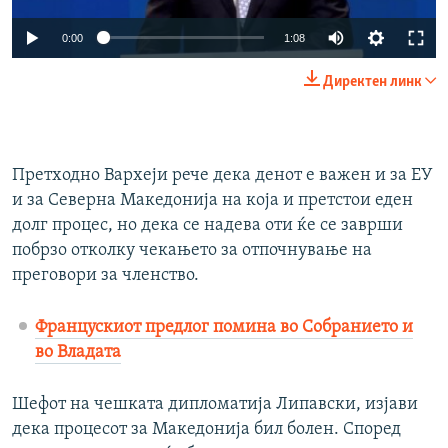
Auto
0:00
1:08
240p
Директен линк
360p
Auto
240p
360p
480p
480p
Претходно Вархеји рече дека денот е важен и за ЕУ
720p
720p
1080p
и за Северна Македонија на која и претстои еден
1080p
долг процес, но дека се надева оти ќе се заврши
побрзо отколку чекањето за отпочнување на
преговори за членство.
Францускиот предлог помина во Собранието и
во Владата
Шефот на чешката дипломатија Липавски, изјави
дека процесот за Македонија бил болен. Според