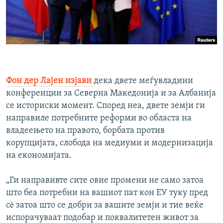
Фон дер Лајен изјави
дека двете меѓувладини
конференции за Северна Македонија и за Албанија
се историски момент. Според неа, двете земји ги
направиле потребните реформи во областа на
владеењето на правото, борбата против
корупцијата, слобода на медиуми и модернизација
на економијата.
„Ги направивте сите овие промени не само затоа
што беа потребни на вашиот пат кон ЕУ туку пред
сè затоа што се добри за вашите земји и тие веќе
испорачуваат подобар и поквалитетен живот за