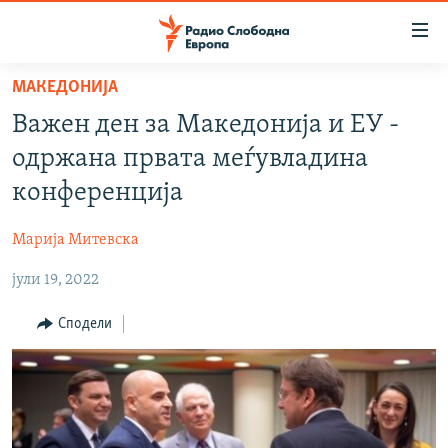
Достапни
линкови
Оди
МАКЕДОНИЈА
на
МАКЕДОНИЈА
Важен ден за Македонија и ЕУ -
содржината
СВЕТ
Оди
одржана првата меѓувладина
ВИЗУЕЛНО
на
конференција
главната
ВЕСТИ
навигација
Марија Митевска
ШТО ТРЕБА ДА ЗНАЕТЕ
Премини
на
јули 19, 2022
ПРИЈАВИ СЕ ЗА ЊУЗЛЕТЕР
пребарување
ПОДКАСТ ЗОШТО?
Сподели
СЛЕДЕТЕ НЕ