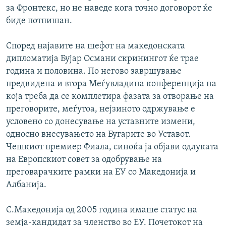
за Фронтекс, но не наведе кога точно договорот ќе
биде потпишан.
Според најавите на шефот на македонската
дипломатија Бујар Османи скринингот ќе трае
година и половина. По негово завршување
предвидена и втора Меѓувладина конференција на
која треба да се комплетира фазата за отворање на
преговорите, меѓутоа, нејзиното одржување е
условено со донесување на уставните измени,
односно внесувањето на Бугарите во Уставот.
Чешкиот премиер Фиала, синоќа ја објави одлуката
на Европскиот совет за одобрување на
преговарачките рамки на ЕУ со Македонија и
Албанија.
С.Македонија од 2005 година имаше статус на
земја-кандидат за членство во ЕУ. Почетокот на