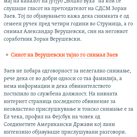
мај на каналот на Јутјуб „Бошко Буха“ на кои се
слушаше гласот на претседателот на СДСМ Зоран
Заев. Тој по објавувањето кажа дека снимката е од
семеен ручек пред четири години во Струмица, а го
снимал Александар Верушевски, син на неговиот
соработник Зоран Верушевски.
Синот на Верушевски тајно го снимал Заев
Заев не побара одговорност за нелегално снимање,
рече дека се во добри односи со таа фамилија, а
нема информации и дека обвинителството
постапило по службена должност. На нивната
интернет страница последното обвинение за
неовластено прислушкување и тонско снимање е за
Ел чека, профил на Фејсбук на човек од
Соединетите Американски Држави кој лани
интензино објавуваше прислушувани разговори.