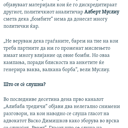
објавуваат материјали кои ќе го дискредитираат
другиот, политичкиот аналитичар
Алберт Муслиу
смета дека „бомбите“ нема да донесат многу
политички ќар.
„Не верувам дека граѓаните, барем на тие на кои
треба партиите да им го променат мислењето
имаат многу влијание од овие бомби. Но оваа
кампања, поради блискоста на анкетите ќе
генерира ваква, валкана борба“, вели Муслиу.
Што се сè слушна?
Во последниве десетина дена прво каналот
„Алибаба тредичи“ објави два нелегално снимени
разговори, на кои наводно се слуша гласот на
адвокатот Васко Димишков како зборува во врска