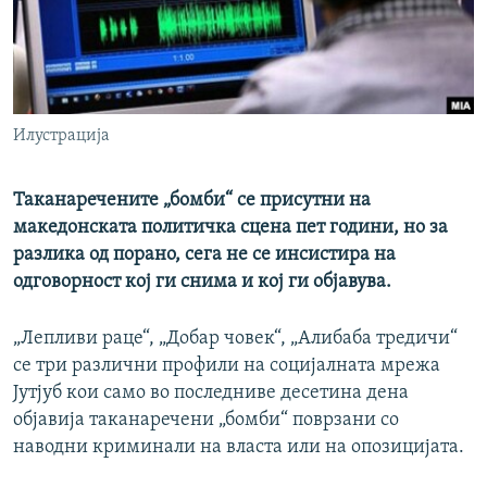
РСЕ веб страници
Илустрација
Таканаречените „бомби“ се присутни на
македонската политичка сцена пет години, но за
разлика од порано, сега не се инсистира на
одговорност кој ги снима и кој ги објавува.
„Лепливи раце“, „Добар човек“, „Алибаба тредичи“
се три различни профили на социјалната мрежа
Јутјуб кои само во последниве десетина дена
објавија таканаречени „бомби“ поврзани со
наводни криминали на власта или на опозицијата.