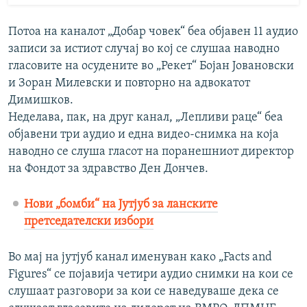
Потоа на каналот „Добар човек“ беа објавен 11 аудио
записи за истиот случај во кој се слушаа наводно
гласовите на осудените во „Рекет“ Бојан Јовановски
и Зоран Милевски и повторно на адвокатот
Димишков.
Неделава, пак, на друг канал, „Лепливи раце“ беа
објавени три аудио и една видео-снимка на која
наводно се слуша гласот на поранешниот директор
на Фондот за здравство Ден Дончев.
Нови „бомби“ на Јутјуб за ланските
претседателски избори
Во мај на јутјуб канал именуван како „Facts and
Figures“ се појавија четири аудио снимки на кои се
слушаат разговори за кои се наведуваше дека се