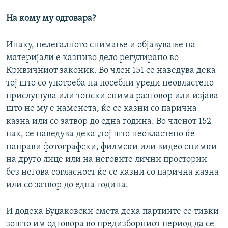
На кому му одговара?
Инаку, нелегалното снимање и објавување на
материјали е казниво дело регулирано во
Кривичниот законик. Во член 151 се наведува дека
тој што со употреба на посебни уреди неовластено
прислушува или тонски снима разговор или изјава
што не му е наменета, ќе се казни со парична
казна или со затвор до една година. Во членот 152
пак, се наведува дека „тој што неовластено ќе
направи фотографски, филмски или видео снимки
на друго лице или на неговите лични простории
без негова согласност ќе се казни со парична казна
или со затвор до една година.
И додека Буџаковски смета дека партиите се тивки
зошто им одговора во предизборниот период да се