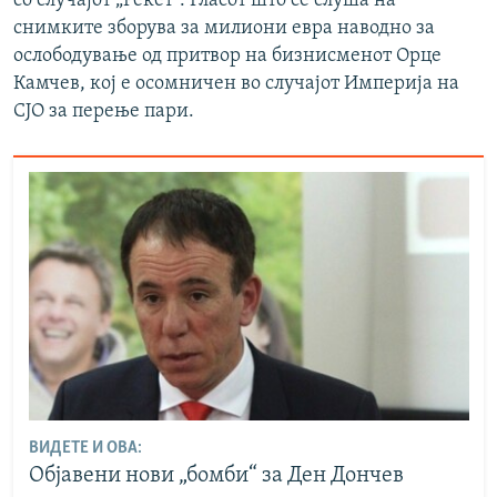
со случајот „Рекет“. Гласот што се слуша на
снимките зборува за милиони евра наводно за
ослободување од притвор на бизнисменот Орце
Камчев, кој е осомничен во случајот Империја на
СЈО за перење пари.
ВИДЕТЕ И ОВА:
Објавени нови „бомби“ за Ден Дончев