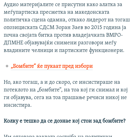
Аудио материјалите се присутни како алатка за
меѓупартиска пресметка на македонската
политичка сцена одамна, откако лидерот на тогаш
опозициската СДСМ Зоран Заев во 2015 година ја
почна својата битка против владејачката ВМРО-
ДПМНЕ објавувајќи снимени разговори меѓу
владините челници и партиските функционери.
„Бомбите“ ќе пукаат пред избори
Но, ако тогаш, а и до скоро, се инсистираше на
потеклото на „бомбите“, на тоа кој ги снимал и кој
ги објавува, сега на тоа прашање речиси никој не
инсистира.
Колку е тешко да се дознае кој стои зад бомбите?