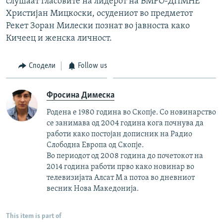
слушаат гласовите на лидерот на ВМРО-ДПМНЕ
Христијан Мицкоски, осудениот во предметот
Рекет Зоран Милески познат во јавноста како
Кичеец и женска личност.
Сподели
Follow us
Фросина Димеска
Родена е 1980 година во Скопје. Со новинарство
се занимава од 2004 година кога почнува да
работи како постојан дописник на Радио
Слободна Европа од Скопје.
Во периодот од 2008 година до почетокот на
2014 година работи прво како новинар во
телевизијата Алсат М а потоа во дневниот
весник Нова Македонија.
This item is part of