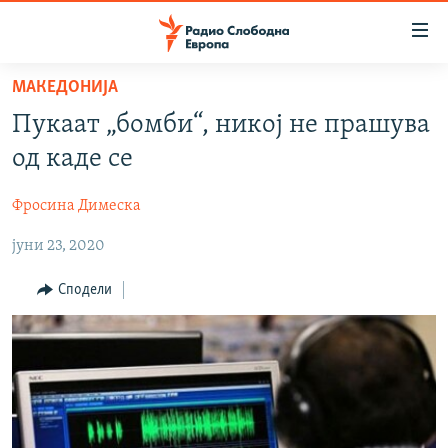
Достапни
линкови
Оди
МАКЕДОНИЈА
на
МАКЕДОНИЈА
Пукаат „бомби“, никој не прашува
содржината
СВЕТ
Оди
од каде се
ВИЗУЕЛНО
на
главната
Фросина Димеска
ВЕСТИ
навигација
јуни 23, 2020
ШТО ТРЕБА ДА ЗНАЕТЕ
Премини
на
ПРИЈАВИ СЕ ЗА ЊУЗЛЕТЕР
Сподели
пребарување
ПОДКАСТ ЗОШТО?
СЛЕДЕТЕ НЕ