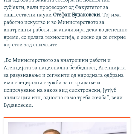
Им одговара ваквата состојба на политички
субјекти, вели професорот од Факултетот за
општествени науки
Стефан Буџаковски
. Тој има
работно искуство и во Министерството за
внатрешни работи, па анализира дека во денешно
време, со целата технологија, е лесно да се открие
кој стои зад снимките.
„Во Министерството за внатрешни работи и
Агенцијата за национална безбедност, Агенцијата
за разузнавање и сегменти од народната одбрана
има специјални служби за откривање и
попречување на ваков вид електронски, Јутјуб
апликации итн, односно само треба желба“, вели
Буџаковски.