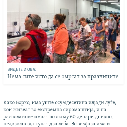
ВИДЕТЕ И ОВА:
Нема сите исто да се омрсат за празниците
Kако Борко, има уште осумдесетина илјади луѓе,
кои живеат во екстремна сиромаштија, и на
располагање имаат по околу 60 денари дневно,
недоволно да купат два леба. Во земјава има и