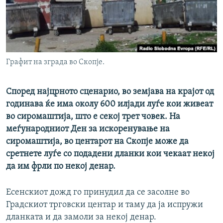
РСЕ веб страници
Графит на зграда во Скопје.
Според најцрното сценарио, во земјава на крајот од
годинава ќе има околу 600 илјади луѓе кои живеат
во сиромаштија, што е секој трет човек. На
меѓународниот Ден за искоренување на
сиромаштија, во центарот на Скопје може да
сретнете луѓе со подадени дланки кои чекаат некој
да им фрли по некој денар.
Есенскиот дожд го принудил да се засолне во
Градскиот трговски центар и таму да ја испружи
дланката и да замоли за некој денар.