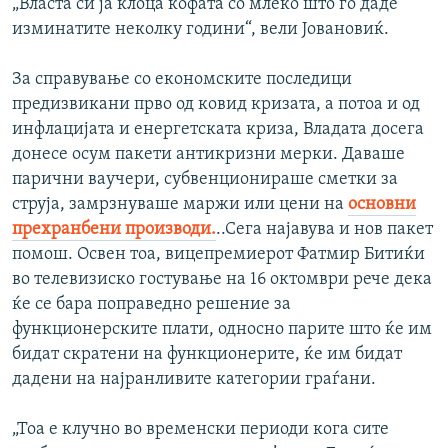
„Власта си ја клоца кофата со млеко што го даде
изминатите неколку години“, вели Јовановиќ.
За справување со економските последици
предизвикани прво од ковид кризата, а потоа и од
инфлацијата и енергетската криза, Владата досега
донесе осум пакети антикризни мерки. Даваше
парични ваучери, субвенционираше сметки за
струја, замрзнуваше маржи или цени на
основни
прехранбени производи.
..Сега најавува и нов пакет
помош. Освен тоа, вицепремиерот Фатмир Битиќи
во телевизиско гостување на 16 октомври рече дека
ќе се бара поправедно решение за
функционерските плати, односно парите што ќе им
бидат скратени на функционерите, ќе им бидат
дадени на најранливите категории граѓани.
„Тоа е клучно во временски периоди кога сите