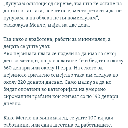
„Купувам остатоци од сирење, тоа што ќе остане на
дното во кантата, поевтино е, место речиси и да не
купувам, а на облека не ни помислувам“,
раскажува Менче, мајка на две деца.
Таа иако е вработена, работи за минималец, а
децата се уште учат.
Ако нејзината плата се подели за да има за секој
ден во месецот, на располагање ќе и бидат по околу
660 денари или околу 11 евра. На секого од
нејзиното тричлено семејство така им следува по
околу 220 денари дневно. Само малку за да не
бидат опфатени во категоријата на умерено
сиромашни граѓани кои живеат со по 192 денари
дневно.
Како Менче на минималец, се уште 100 илјади
работници, или една шестина од работниците.