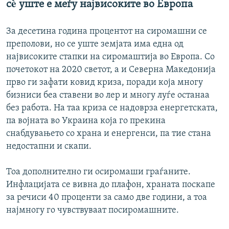
сè уште е меѓу највисоките во Европа
720p
1080p
1080p
За десетина година процентот на сиромашни се
преполови, но се уште земјата има една од
највисоките стапки на сиромаштија во Европа. Со
почетокот на 2020 светот, а и Северна Македонија
прво ги зафати ковид криза, поради која многу
бизниси беа ставени во лер и многу луѓе останаа
без работа. На таа криза се надоврза енергетската,
па војната во Украина која го прекина
снабдувањето со храна и енергенси, па тие стана
недостапни и скапи.
Тоа дополнително ги осиромаши граѓаните.
Инфлацијата се вивна до плафон, храната поскапе
за речиси 40 проценти за само две години, а тоа
најмногу го чувствуваат посиромашните.