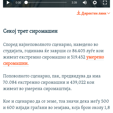
Auto
0:00
3:39
240p
Директен линк
360p
Auto
240p
360p
480p
480p
Секој трет сиромашен
720p
720p
1080p
Според најнеповолното сценарио, наведено во
1080p
студијата, годинава ќе заврши со 86.405 луѓе кои
живеат екстремно сиромашно и 519.452
умерено
сиромашни.
Поповолното сценарио, пак, предвидува да има
70.084 екстремно сиромашни и 439,022 кои
живеат во умерена сиромаштија.
Кое и сценарио да се земе, тоа значи дека меѓу 500
и 600 илјади граѓани во земјава, која брои околу 1,8