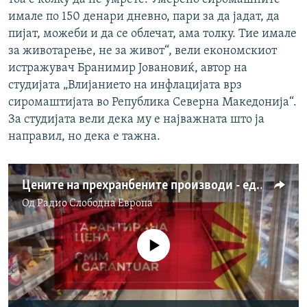
имале по 150 денари дневно, пари за да јадат, да
пијат, можеби и да се облечат, ама толку. Тие имале
за животарење, не за живот“, вели економскиот
истражувач Бранимир Јовановиќ, автор на
студијата „Влијанието на инфлацијата врз
сиромаштијата во Република Северна Македонија“.
За студијата вели дека му е најважната што ја
направил, но дека е тажна.
Цените на прехранбените производи - еден чекор назад, неколку чекори напред
Од
Радио Слободна Eвропа
No media source currently available