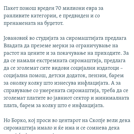
Пакет помош вреден 70 милиони евра за
ранливите категории, е предвиден и со
пренамената на буџетот.
Јовановиќ во студијата за сиромаштијата предлага
Владата да преземе мерки за ограничување на
растот на цените и за покачување на приходите. За
да се намали екстремната сиромаштија, предлага
да се зголемат сите видови социјални издатоци –
социјална помош, детски додаток, пензии, барем
за онолку колку што изнесува инфлацијата. А за
справување со умерената сиромаштија, треба да се
зголемат платите во јавниот сектор и минималната
плата, барем за колку што е инфлацијата.
Но Борко, кој проси во центарот на Скопје вели дека
сиромаштија имало и ќе има и се сомнева дека