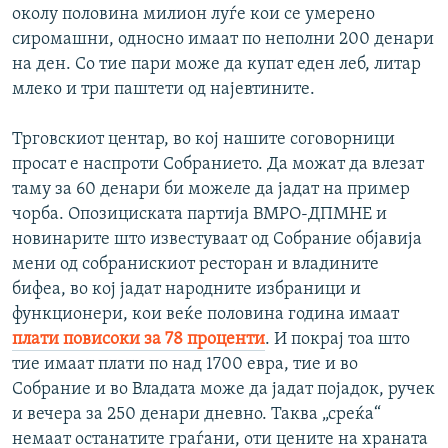
околу половина милион луѓе кои се умерено
сиромашни, односно имаат по неполни 200 денари
на ден. Со тие пари може да купат еден леб, литар
млеко и три паштети од најевтините.
Трговскиот центар, во кој нашите соговорници
просат е наспроти Собранието. Да можат да влезат
таму за 60 денари би можеле да јадат на пример
чорба. Опозициската партија ВМРО-ДПМНЕ и
новинарите што известуваат од Собрание објавија
мени од собранискиот ресторан и владините
бифеа, во кој јадат народните избраници и
функционери, кои веќе половина година имаат
плати повисоки за 78 проценти
. И покрај тоа што
тие имаат плати по над 1700 евра, тие и во
Собрание и во Владата може да јадат појадок, ручек
и вечера за 250 денари дневно. Таква „среќа“
немаат останатите граѓани, оти цените на храната