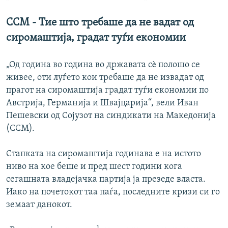
ССМ - Тие што требаше да не вадат од
сиромаштија, градат туѓи економии
„Од година во година во државата сè полошо се
живее, оти луѓето кои требаше да не извадат од
прагот на сиромаштија градат туѓи економии по
Австрија, Германија и Швајцарија“, вели Иван
Пешевски од Сојузот на синдикати на Македонија
(ССМ).
Стапката на сиромаштија годинава е на истото
ниво на кое беше и пред шест години кога
сегашната владејачка партија ја презеде власта.
Иако на почетокот таа паѓа, последните кризи си го
земаат данокот.