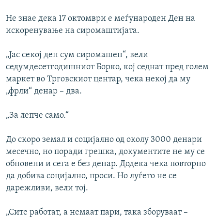
Не знае дека 17 октомври е меѓународен Ден на
искоренување на сиромаштијата.
„Јас секој ден сум сиромашен“, вели
седумдесетгодишниот Борко, кој седнат пред голем
маркет во Трговскиот центар, чека некој да му
„фрли“ денар – два.
„За лепче само.“
До скоро земал и социјално од околу 3000 денари
месечно, но поради грешка, документите не му се
обновени и сега е без денар. Додека чека повторно
да добива социјално, проси. Но луѓето не се
дарежливи, вели тој.
„Сите работат, а немаат пари, така зборуваат –