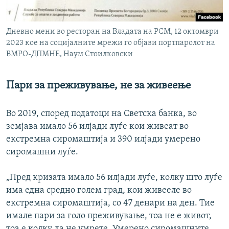
Дневно мени во ресторан на Владата на РСМ, 12 октомври
2023 кое на социјалните мрежи го објави портпаролот на
ВМРО-ДПМНЕ, Наум Стоилковски
Пари за преживување, не за живеење
Во 2019, според податоци на Светска банка, во
земјава имало 56 илјади луѓе кои живеат во
екстремна сиромаштија и 390 илјади умерено
сиромашни луѓе.
„Пред кризата имало 56 илјади луѓе, колку што луѓе
има една средно голем град, кои живееле во
екстремна сиромаштија, со 47 денари на ден. Тие
имале пари за голо преживување, тоа не е живот,
тоа е колку да не умрете. Умерено сиромашните