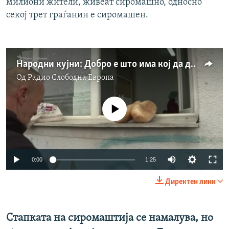
милиони жители, живеат сиромашно, односно
секој трет граѓанин е сиромашен.
Народни кујни: Добро е што има кој да даде
Од
Радио Слободна Eвропа
No media source currently available
Auto
0:00
1:25
240p
Директен линк
360p
Auto
240p
360p
480p
480p
Стапката на сиромаштија се намалува, но
720p