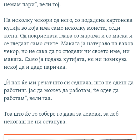
немам пари“, вели тој.
На неколку чекори од него, со подадена картонска
кутија во која има само неколку монети, седи
жена. Од покриената глава со марама и со маска и
се гледаат само очите. Маката ја натерало на ваков
чекор, но не сака да го сподели ни своето име, ни
маката. Само ја подава кутијата, не ни повикува
некој да и даде паричка.
„Ѝ пак ќе ми речат што си седнала, што не одиш да
работиш. Јас да можев да работам, ќе одев да
работам“, вели таа.
Тоа што ќе го собере го дава за лекови, за леб
некогаш не ни останува.