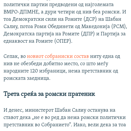
политички партии предводени од најголемата
ВМРО-ДПМНЕ, а дури четири од нив беа ромски. И
тоа Демократски сили на Ромите (ДСР) на Шабан
Салиу, потоа Роми Обединети од Македонија (РСМ),
Демократска партија на Ромите (ДПР) и Партија за
еднаквост на Ромите (ОПЕР).
Сепак, во
новиот собраниски состав
ниту една од
нив не обезбеди добитно место, со што меѓу
народните 120 избраници, нема претставник од
ромската заедница.
Трета среќа за ромски пратеник
И денес, министерот Шабан Салиу останува на
ставот дека „не е во ред да нема ромски политички
претставник во Собранието“. Иако, вели дека за тоа