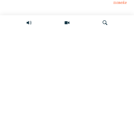
повеќе
Интервју
Свет
Барај
Мултимедиа
СЛЕДЕТЕ НЕ
ИНФО СТРАНИЦА