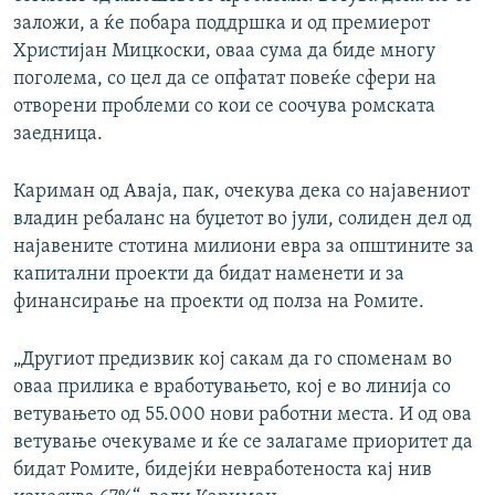
заложи, а ќе побара поддршка и од премиерот
Христијан Мицкоски, оваа сума да биде многу
поголема, со цел да се опфатат повеќе сфери на
отворени проблеми со кои се соочува ромската
заедница.
Кариман од Аваја, пак, очекува дека со најавениот
владин ребаланс на буџетот во јули, солиден дел од
најавените стотина милиони евра за општините за
капитални проекти да бидат наменети и за
финансирање на проекти од полза на Ромите.
„Другиот предизвик кој сакам да го споменам во
оваа прилика е вработувањето, кој е во линија со
ветувањето од 55.000 нови работни места. И од ова
ветување очекуваме и ќе се залагаме приоритет да
бидат Ромите, бидејќи невработеноста кај нив