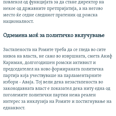
повлекол од функцијата за да стане директор на
некое од државните претпријатија, а на негово
место ќе седне следниот пратеник од ромска
националност.
Одземена моќ за политичко вклучување
Застапеноста на Ромите треба да се гледа во сите
нивоа на власта, не само во извршната, смета Акиф
Кариман, долгогодишен ромски активист и
председателел на ново формираната политичка
партија која учествуваше на парламентарните
избори - Аваја. Тој вели дека незастапеноста во
законодавната власт е показател дека ниту една од
поголемите политички партии нема реален
интерес за инклузија на Ромите и постигнување на
еднаквост.