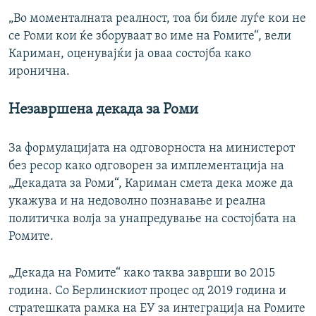
„Во моменталната реалност, тоа би биле луѓе кои не
се Роми кои ќе зборуваат во име на Ромите“, вели
Кариман, оценувајќи ја оваа состојба како
иронична.
Незавршена декада за Роми
За формулацијата на одговорноста на министерот
без ресор како одговорен за имплементација на
„Декадата за Роми“, Кариман смета дека може да
укажува и на недоволно познавање и реална
политичка волја за унапредување на состојбата на
Ромите.
„Декада на Ромите“ како таква заврши во 2015
година. Со Берлинскиот процес од 2019 година и
стратешката рамка на ЕУ за интеграција на Ромите