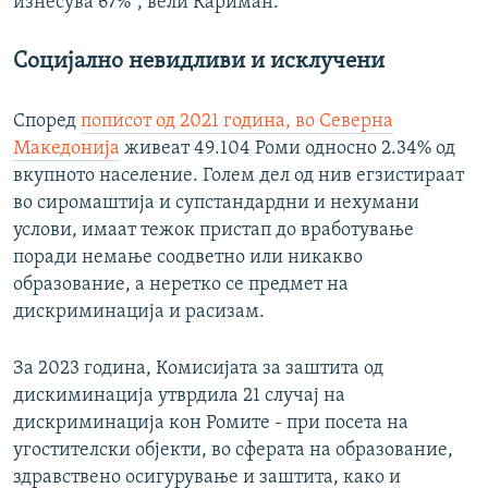
изнесува 67%“, вели Кариман.
Социјално невидливи и исклучени
Според
пописот од 2021 година, во Северна
Македонија
живеат 49.104 Роми односно 2.34% од
вкупното население. Голем дел од нив егзистираат
во сиромаштија и супстандардни и нехумани
услови, имаат тежок пристап до вработување
поради немање соодветно или никакво
образование, а неретко се предмет на
дискриминација и расизам.
За 2023 година, Комисијата за заштита од
дискиминација утврдила 21 случај на
дискриминација кон Ромите - при посета на
угостителски објекти, во сферата на образование,
здравствено осигурување и заштита, како и