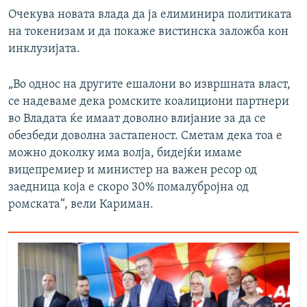
Очекува новата влада да ја елиминира политиката
на токенизам и да покаже вистинска заложба кон
инклузијата.
„Во однос на другите ешалони во извршната власт,
се надеваме дека ромските коалициони партнери
во Владата ќе имаат доволно влијание за да се
обезбеди доволна застапеност. Сметам дека тоа е
можно доколку има волја, бидејќи имаме
вицепремиер и министер на важен ресор од
заедница која е скоро 30% помалубројна од
ромската“, вели Кариман.