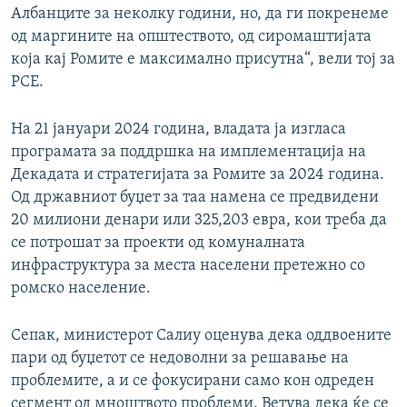
Албанците за неколку години, но, да ги покренеме
од маргините на општеството, од сиромаштијата
која кај Ромите е максимално присутна“, вели тој за
РСЕ.
На 21 јануари 2024 година, владата ја изгласа
програмата за поддршка на имплементација на
Декадата и стратегијата за Ромите за 2024 година.
Од државниот буџет за таа намена се предвидени
20 милиони денари или 325,203 евра, кои треба да
се потрошат за проекти од комуналната
инфраструктура за места населени претежно со
ромско население.
Сепак, министерот Салиу оценува дека оддвоените
пари од буџетот се недоволни за решавање на
проблемите, а и се фокусирани само кон одреден
сегмент од мноштвото проблеми. Ветува дека ќе се