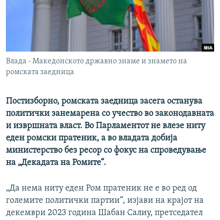
РСЕ веб страници
Влада - Македонското државно знаме и знамето на
ромската заедница
Постизборно, ромската заедница засега останува
политички занемарена со учество во законодавната
и извршната власт. Во Парламентот не влезе ниту
еден ромски пратеник, а во владата добија
министерство без ресор со фокус на спроведување
на „Декадата на Ромите“.
„Да нема ниту еден Ром пратеник не е во ред од
големите политички партии“, изјави на крајот на
декември 2023 година Шабан Салиу, претседател