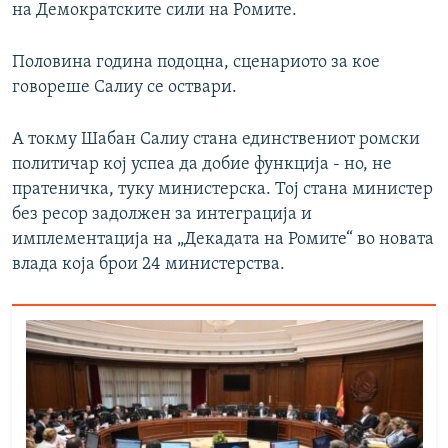
на Демократските сили на Ромите.
Половина година подоцна, сценариото за кое
говореше Салиу се оствари.
А токму Шабан Салиу стана единствениот ромски
политичар кој успеа да добие функција - но, не
пратеничка, туку министерска. Тој стана министер
без ресор задолжен за интеграција и
имплементација на „Декадата на Ромите“ во новата
влада која брои 24 министерства.