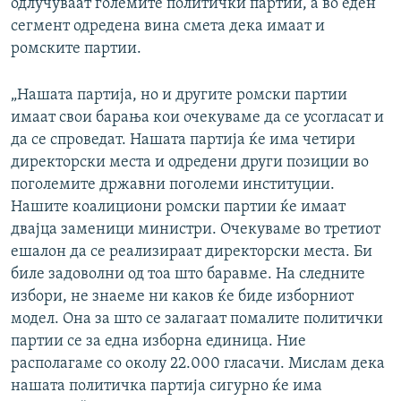
одлучуваат големите политички партии, а во еден
сегмент одредена вина смета дека имаат и
ромските партии.
„Нашата партија, но и другите ромски партии
имаат свои барања кои очекуваме да се усогласат и
да се спроведат. Нашата партија ќе има четири
директорски места и одредени други позиции во
поголемите државни поголеми институции.
Нашите коалициони ромски партии ќе имаат
двајца заменици министри. Очекуваме во третиот
ешалон да се реализираат директорски места. Би
биле задоволни од тоа што баравме. На следните
избори, не знаеме ни каков ќе биде изборниот
модел. Она за што се залагаат помалите политички
партии се за една изборна единица. Ние
располагаме со околу 22.000 гласачи. Мислам дека
нашата политичка партија сигурно ќе има