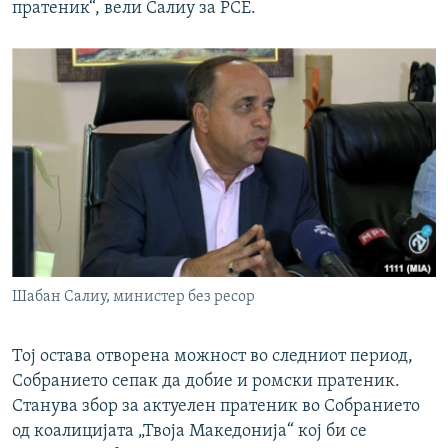
пратеник“, вели Салиу за РСЕ.
Шабан Салиу, министер без ресор
Тој остава отворена можност во следниот период,
Собранието сепак да добие и ромски пратеник.
Станува збор за актуелен пратеник во Собранието
од коалицијата „Твоја Македонија“ кој би се