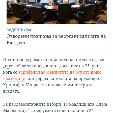
ВИДЕТЕ И ОВА:
Отворени прашања за реорганизацијата на
Владата
Пратеник од ромска националност не успеа да се
„протне“ во законодавниот дом ниту на 25 јуни,
кога се
верификуваа мандатите на осумте нови
пратеници
кои дојдоа на местата на премиерот
Христијан Мицкоски и новите министри во
владата.
За парламентарните избори, во коалицијата „Твоја
Македонија“ со здружени сили настапија 24