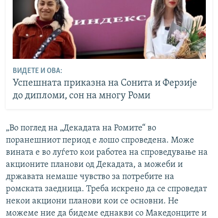
ВИДЕТЕ И ОВА:
Успешната приказна на Сонита и Ферзије
до дипломи, сон на многу Роми
„Во поглед на „Декадата на Ромите“ во
поранешниот период е лошо спроведена. Може
вината е во луѓето кои работеа на спроведување на
акционите планови од Декадата, а можеби и
државата немаше чувство за потребите на
ромската заедница. Треба искрено да се спроведат
некои акциони планови кои се основни. Не
можеме ние да бидеме еднакви со Македонците и