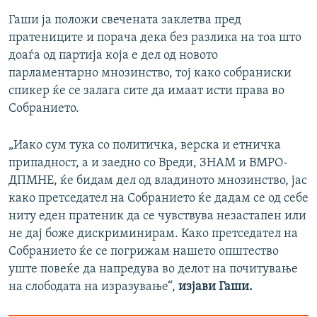
Гаши ја положи свечената заклетва пред
пратениците и порача дека без разлика на тоа што
доаѓа од партија која е дел од новото
парламентарно мнозинство, тој како собраниски
спикер ќе се залага сите да имаат исти права во
Собранието.
„Иако сум тука со политичка, верска и етничка
припадност, а и заедно со Вреди, ЗНАМ и ВМРО-
ДПМНЕ, ќе бидам дел од владиното мнозинство, јас
како претседател на Собранието ќе дадам се од себе
ниту еден пратеник да се чувствува незастапен или
не дај боже дискриминирам. Како претседател на
Собранието ќе се погрижам нашето општество
уште повеќе да напредува во делот на почитување
на слободата на изразување“,
изјави Гаши.