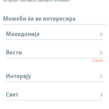
Се бројат гласовите, цензусот исполнет
Можеби ќе ве интересира
Македонија
Вести
повеќе
Интервју
Свет