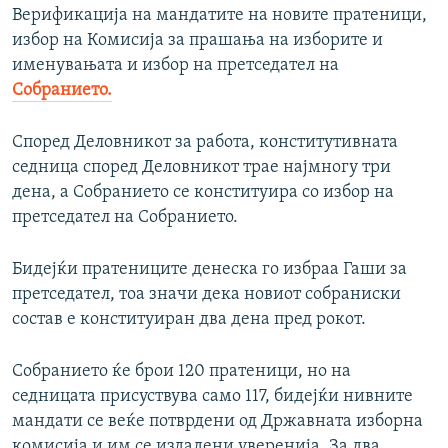
Верификација на мандатите на новите пратеници,
избор на Комисија за прашања на изборите и
именувањата и избор на претседател на
Собранието.
Според Деловникот за работа, конститутивната
седница според Деловникот трае најмногу три
дена, а Собранието се конституира со избор на
претседател на Собранието.
Бидејќи пратениците денеска го избраа Гаши за
претседател, тоа значи дека новиот собраниски
состав е конституиран два дена пред рокот.
Собранието ќе брои 120 пратеници, но на
седницата присуствува само 117, бидејќи нивните
мандати се веќе потврдени од Државната изборна
комисија и им се издадени уверенија. За два