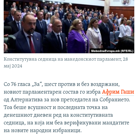
РСЕ веб страници
Конститутувна седница на македонскиот парламент, 28
мај 2024
Со 76 гласа „За“, шест против и без воздржани,
новиот парламентарен состав го избра
Африм Гаши
од Алтернатива за нов претседател на Собранието.
Тоа беше всушност и последната точка на
денешниот дневен ред на конститутивната
седница, на која им беа верификувани мандатите
на новите народни избраници.