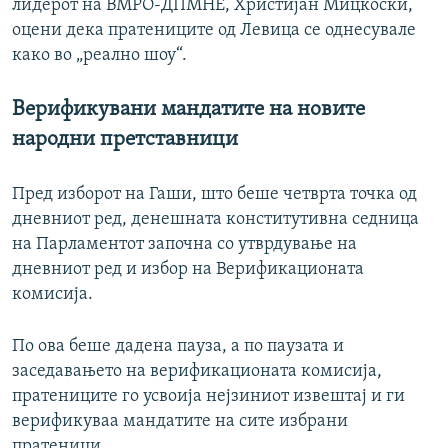
лидерот на ВМРО-ДПМНЕ, Христијан Мицкоски,
оцени дека пратениците од Левица се однесувале
како во „реално шоу“.
Верификувани мандатите на новите
народни претставници
Пред изборот на Гаши, што беше четврта точка од
дневниот ред, денешната конститутивна седница
на Парламентот започна со утврдување на
дневниот ред и избор на Верификационата
комисија.
По ова беше дадена пауза, а по паузата и
заседавањето на верификационата комисија,
пратениците го усвоија нејзиниот извештај и ги
верификуваа мандатите на сите избрани
пратеници.