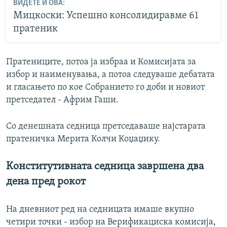
ВИДЕТЕ И ОВА:
Мицкоски: Успешно консолидиравме 61
пратеник
Пратениците, потоа ја избраа и Комисијата за
избор и наименувања, а потоа следуваше дебатата
и гласањето по кое Собранието го доби и новиот
претседател - Африм Гаши.
Со денешната седница претседаваше најстарата
пратеничка Мерита Колчи Коџаџику.
Конститутивната седница завршена два
дена пред рокот
На дневниот ред на седницата имаше вкупно
четири точки - избор на Верификациска комисија,