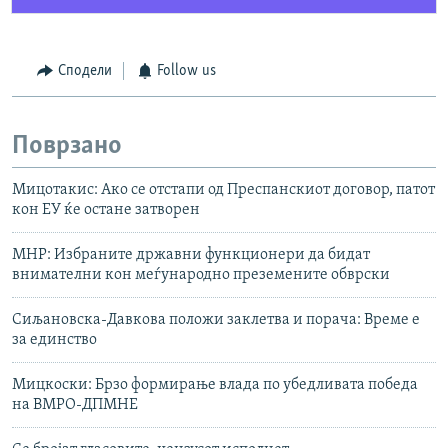
Сподели
Follow us
Поврзано
Мицотакис: Ако се отстапи од Преспанскиот договор, патот
кон ЕУ ќе остане затворен
МНР: Избраните државни функционери да бидат
внимателни кон меѓународно преземените обврски
Сиљановска-Давкова положи заклетва и порача: Време е
за единство
Мицкоски: Брзо формирање влада по убедливата победа
на ВМРО-ДПМНЕ