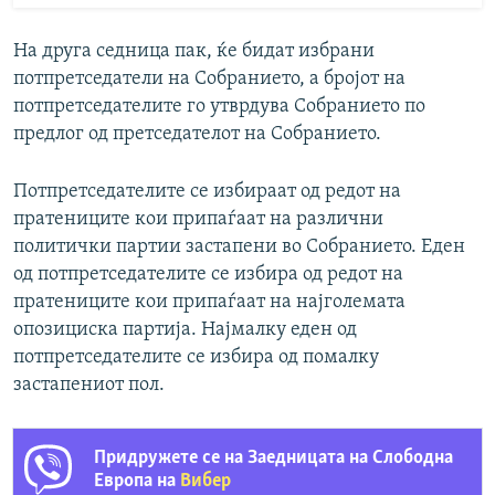
На друга седница пак, ќе бидат избрани
потпретседатели на Собранието, а бројот на
потпретседателите го утврдува Собранието по
предлог од претседателот на Собранието.
Потпретседателите се избираат од редот на
пратениците кои припаѓаат на различни
политички партии застапени во Собранието. Еден
од потпретседателите се избира од редот на
пратениците кои припаѓаат на најголемата
опозициска партија. Најмалку еден од
потпретседателите се избира од помалку
застапениот пол.
Придружете се на Заедницата на Слободна
Европа на
Вибер