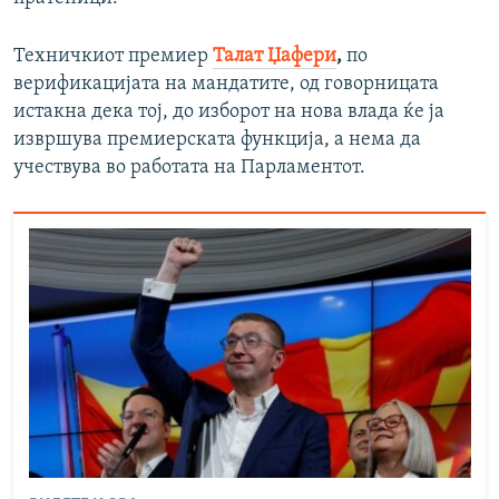
Техничкиот премиер
Талат Џафери
,
по
верификацијата на мандатите, од говорницата
истакна дека тој, до изборот на нова влада ќе ја
извршува премиерската функција, а нема да
учествува во работата на Парламентот.