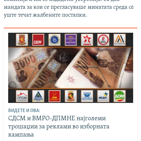
мандата за кои се прегласуваше минатата среда сè
уште течат жалбените постапки.
ВИДЕТЕ И ОВА:
СДСМ и ВМРО-ДПМНЕ најголеми
трошаџии за реклами во изборната
кампања