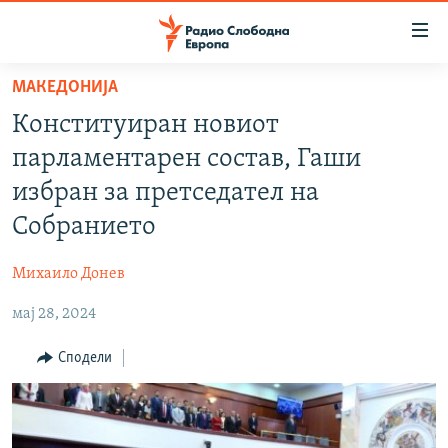
Достапни
линкови
Оди
МАКЕДОНИЈА
на
МАКЕДОНИЈА
Конституиран новиот
содржината
СВЕТ
Оди
парламентарен состав, Гаши
ВИЗУЕЛНО
на
избран за претседател на
главната
ВЕСТИ
Собранието
навигација
ШТО ТРЕБА ДА ЗНАЕТЕ
Премини
Михаило Донев
на
ПРИЈАВИ СЕ ЗА ЊУЗЛЕТЕР
пребарување
мај 28, 2024
ПОДКАСТ ЗОШТО?
Сподели
СЛЕДЕТЕ НЕ