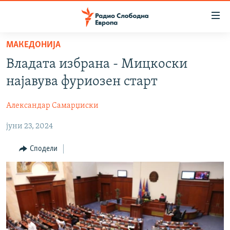
Достапни
линкови
Оди
МАКЕДОНИЈА
на
МАКЕДОНИЈА
Владата избрана - Мицкоски
содржината
СВЕТ
Оди
најавува фуриозен старт
ВИЗУЕЛНО
на
главната
Александар Самарџиски
ВЕСТИ
навигација
јуни 23, 2024
ШТО ТРЕБА ДА ЗНАЕТЕ
Премини
на
ПРИЈАВИ СЕ ЗА ЊУЗЛЕТЕР
Сподели
пребарување
ПОДКАСТ ЗОШТО?
СЛЕДЕТЕ НЕ