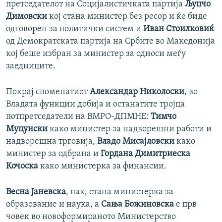
претседателот на Социјалистичката партија
Љупчо
Димовски
кој стана министер без ресор и ќе биде
одговорен за политички систем и
Иван Стоилковиќ
од Демократската партија на Србите во Македонија
кој беше избран за министер за односи меѓу
заедниците.
Покрај споменатиот
Александар Николоски
, во
Владата функции добија и останатите тројца
потпретседатели на ВМРО-ДПМНЕ:
Тимчо
Муцунски
како министер за надворешни работи и
надворешна трговија,
Владо Мисајловски
како
министер за одбрана и
Гордана Димитриеска
Кочоска
како министерка за финансии.
Весна Јаневска
, пак, стана министерка за
образование и наука, а
Сања Божиновска
е прв
човек во новоформираното Министерство