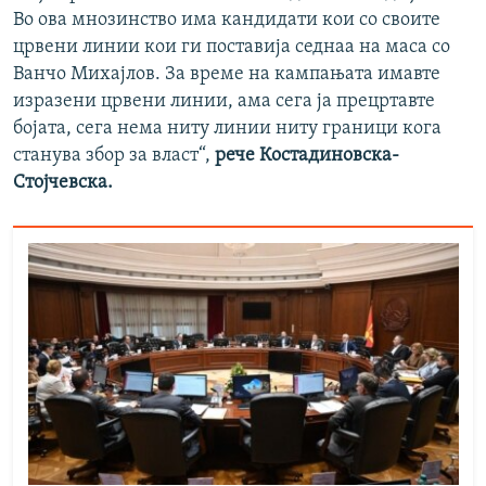
Во ова мнозинство има кандидати кои со своите
црвени линии кои ги поставија седнаа на маса со
Ванчо Михајлов. За време на кампањата имавте
изразени црвени линии, ама сега ја прецртавте
бојата, сега нема ниту линии ниту граници кога
станува збор за власт“,
рече Костадиновска-
Стојчевска.