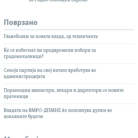
во Радио Слободна Европа.
Поврзано
Главоболки за новата влада, од техничката
Ќе се избегнат ли предвремени избори за
градоначалници?
Секоја партија на свој начин вработува во
администрацијата
Поранешни министри, лекари и директори се новите
пратеници
Владата на ВМРО-ДПМНЕ ќе пополнува дупки во
локалните буџети