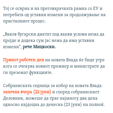
Тој се осврна и на преговарачката рамка со ЕУ и
потребата од уставни измени за продолжување на
пристапниот процес.
„Ваков бугарски диктат под вакви услови нема да
пројде и додека сум јас нема да има уставни
измени“,
рече Мицкоски.
Првиот работен ден
на новата Влада ќе биде утре
кога се очекува новиот премиер и министрите да
ги преземат функциите.
Собраниската седница за избор на новата Влада
започна вчера (22 јуни)
и според собранискиот
Деловник, можеше да трае најмногу два дена
односно најдоцна до денеска (23 јуни) на полноќ.