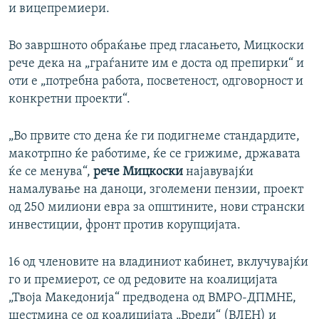
и вицепремиери.
Во завршното обраќање пред гласањето, Мицкоски
рече дека на „граѓаните им е доста од препирки“ и
оти е „потребна работа, посветеност, одговорност и
конкретни проекти“.
„Во првите сто дена ќе ги подигнеме стандардите,
макотрпно ќе работиме, ќе се грижиме, државата
ќе се менува“,
рече Мицкоски
најавувајќи
намалување на даноци, зголемени пензии, проект
од 250 милиони евра за општините, нови странски
инвестиции, фронт против корупцијата.
16 од членовите на владиниот кабинет, вклучувајќи
го и премиерот, се од редовите на коалицијата
„Твоја Македонија“ предводена од ВМРО-ДПМНЕ,
шестмина се од коалицијата „Вреди“ (ВЛЕН) и