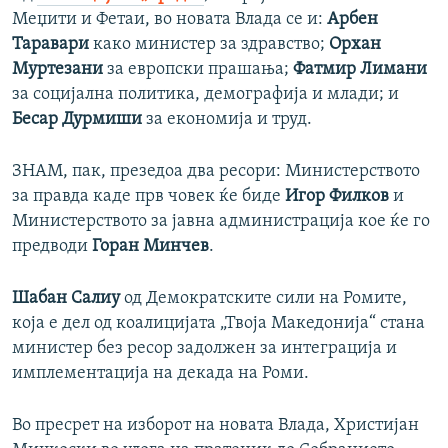
Меџити и Фетаи, во новата Влада се и:
Арбен
Таравари
како министер за здравство;
Орхан
Муртезани
за европски прашања;
Фатмир Лимани
за социјална политика, демографија и млади; и
Бесар Дурмиши
за економија и труд.
ЗНАМ, пак, презедоа два ресори: Министерството
за правда каде прв човек ќе биде
Игор Филков
и
Министерството за јавна администрација кое ќе го
предводи
Горан Минчев
.
Шабан Салиу
од Демократските сили на Ромите,
која е дел од коалицијата „Твоја Македонија“ стана
министер без ресор задолжен за интеграција и
имплементација на декада на Роми.
Во пресрет на изборот на новата Влада, Христијан