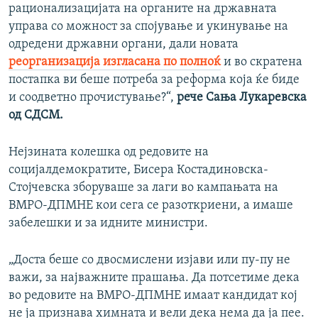
рационализацијата на органите на државната
управа со можност за спојување и укинување на
одредени државни органи, дали новата
реорганизација изгласана по полноќ
и во скратена
постапка ви беше потреба за реформа која ќе биде
и соодветно прочистување?“,
рече Сања Лукаревска
од СДСМ.
Нејзината колешка од редовите на
социјалдемократите, Бисера Костадиновска-
Стојчевска зборуваше за лаги во кампањата на
ВМРО-ДПМНЕ кои сега се разоткриени, а имаше
забелешки и за идните министри.
„Доста беше со двосмислени изјави или пу-пу не
важи, за најважните прашања. Да потсетиме дека
во редовите на ВМРО-ДПМНЕ имаат кандидат кој
не ја признава химната и вели дека нема да ја пее.