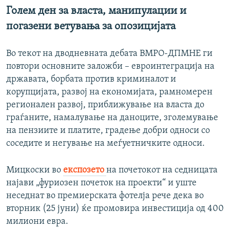
Голем ден за власта, манипулации и
погазени ветувања за опозицијата
Во текот на дводневната дебата ВМРО-ДПМНЕ ги
повтори основните заложби – евроинтеграција на
државата, борбата против криминалот и
корупцијата, развој на економијата, рамномерен
регионален развој, приближување на власта до
граѓаните, намалување на даноците, зголемување
на пензиите и платите, градење добри односи со
соседите и негување на меѓуетничките односи.
Мицкоски во
експозето
на почетокот на седницата
најави „фуриозен почеток на проекти“ и уште
неседнат во премиерската фотелја рече дека во
вторник (25 јуни) ќе промовира инвестиција од 400
милиони евра.