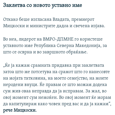
Заклетва со новото уставно име
Откако беше изгласана Владата, премиерот
Мицкоски и министрите дадоа и свечена изјава.
Во неа, лидерот на ВМРО-ДПМНЕ го користеше
уставното име Република Северна Македонија, за
што се осврна и во завршното обраќање.
„Ќе ја кажам срамната придавка при заклетвата
затоа што ме потсетува на срамот што го нанесовте
на мојата татковина, на моето семејство, на моите
неродени внуци. Ќе правам се што можам додека
сум жив оваа неправда да ја исправам. За жал, во
овој момент сум немоќен. Во овој момент ќе морам
да капитулирам како човек пред вас и да ја кажам“,
рече Мицкоски.