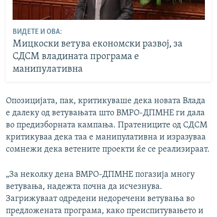
ВИДЕТЕ И ОВА:
Мицкоски ветува економски развој, за
СДСМ владината програма е
манипулативна
Опозицијата, пак, критикуваше дека новата Влада
е далеку од ветувањата што ВМРО-ДПМНЕ ги дала
во предизборната кампања. Пратениците од СДСМ
критикуваа дека таа е манипулативна и изразуваа
сомнежи дека ветените проекти ќе се реализираат.
„За неколку дена ВМРО-ДПМНЕ погазија многу
ветувања, надежта почна да исчезнува.
Загрижуваат одредени недоречени ветувања во
предложената програма, како преиспитувањето и