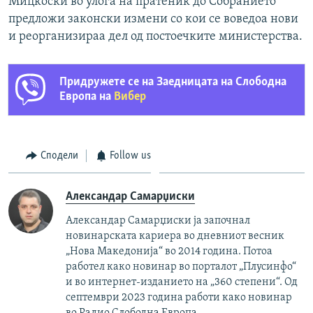
Мицкоски во улога на пратеник до Собранието
предложи законски измени со кои се воведоа нови
и реорганизираа дел од постоечките министерства.
Придружете се на Заедницата на Слободна
Европа на
Вибер
Сподели
Follow us
Александар Самарџиски
Александар Самарџиски ја започнал
новинарската кариера во дневниот весник
„Нова Македонија“ во 2014 година. Потоа
работел како новинар во порталот „Плусинфо“
и во интернет-изданието на „360 степени“. Од
септември 2023 година работи како новинар