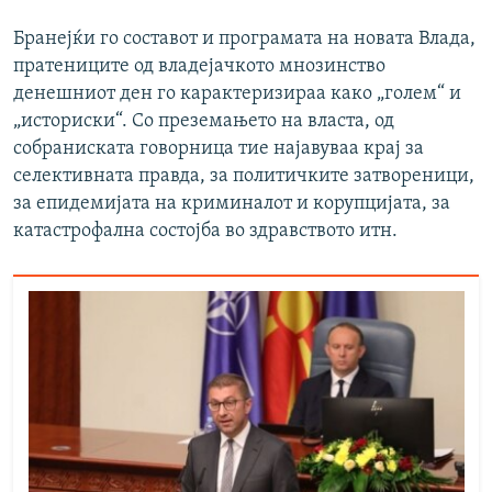
Бранејќи го составот и програмата на новата Влада,
пратениците од владејачкото мнозинство
денешниот ден го карактеризираа како „голем“ и
„историски“. Со преземањето на власта, од
собраниската говорница тие најавуваа крај за
селективната правда, за политичките затвореници,
за епидемијата на криминалот и корупцијата, за
катастрофална состојба во здравството итн.