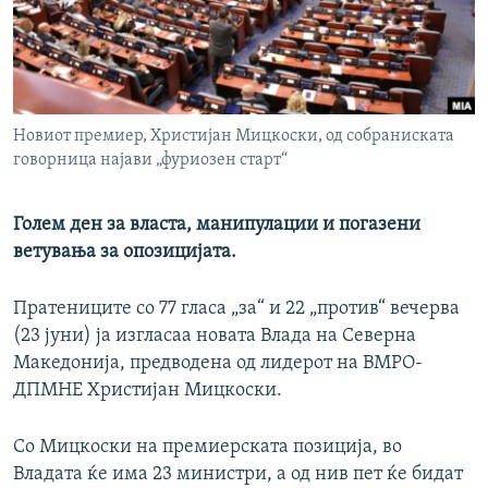
РСЕ веб страници
Новиот премиер, Христијан Мицкоски, од собраниската
говорница најави „фуриозен старт“
Голем ден за власта, манипулации и погазени
ветувања за опозицијата.
Пратениците со 77 гласа „за“ и 22 „против“ вечерва
(23 јуни) ја изгласаа новата Влада на Северна
Македонија, предводена од лидерот на ВМРО-
ДПМНЕ Христијан Мицкоски.
Со Мицкоски на премиерската позиција, во
Владата ќе има 23 министри, а од нив пет ќе бидат