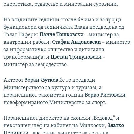
енергетика, рударство и минерални суровини.
На владините седници столче ќе има и за тројца
функционери од техничката Влада предводена од
Талат Џафери:
Панче Тошковски
– министер за
внатрешни работи;
Стафан Андоновски
– министер
за информатичко општество и дигитална
трансформација; и
Цветан Трипуновски
–
министер за земјоделство.
Актерот
Зоран Љутков
ќе го предводи
Министерството за култура и туризам, а
поранешниот ракометен голман
Борко Ристовски
новоформираното Министерство за спорт.
Поранешниот директор на скопски „Водовод“ и
некогашен шеф на кабинет на Мицкоски,
Златко
Перински
, пак, стана министер за локална