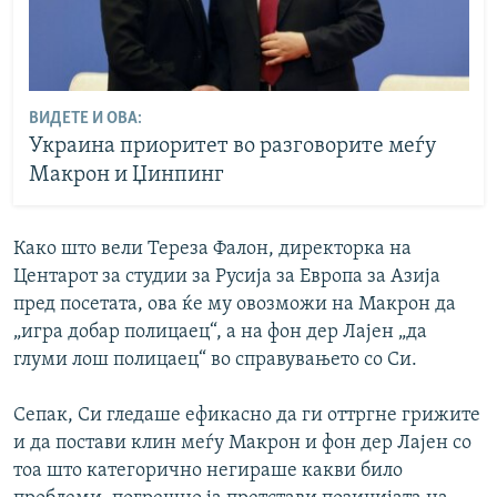
ВИДЕТЕ И ОВА:
Украина приоритет во разговорите меѓу
Макрон и Џинпинг
Како што вели Тереза Фалон, директорка на
Центарот за студии за Русија за Европа за Азија
пред посетата, ова ќе му овозможи на Макрон да
„игра добар полицаец“, а на фон дер Лајен „да
глуми лош полицаец“ во справувањето со Си.
Сепак, Си гледаше ефикасно да ги оттргне грижите
и да постави клин меѓу Макрон и фон дер Лајен со
тоа што категорично негираше какви било