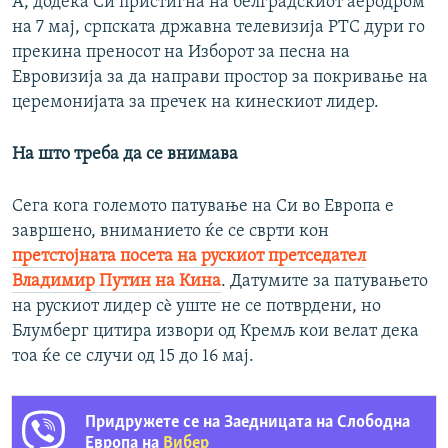
А, додека Си пристигна на белградскиот аеродром
на 7 мај, српската државна телевизија РТС дури го
прекина преносот на Изборот за песна на
Евровизија за да направи простор за покривање на
церемонијата за пречек на кинескиот лидер.
На што треба да се внимава
Сега кога големото патување на Си во Европа е
завршено, вниманието ќе се сврти кон
претстојната посета на рускиот претседател
Владимир Путин на Кина
. Датумите за патувањето
на рускиот лидер сè уште не се потврдени, но
Блумберг цитира извори од Кремљ кои велат дека
тоа ќе се случи од 15 до 16 мај.
Придружете се на Заедницата на Слободна
Европа на
Вибер