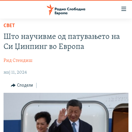
Достапни
линкови
Оди
СВЕТ
на
МАКЕДОНИЈА
Што научивме од патувањето на
содржината
СВЕТ
Оди
Си Џинпинг во Европа
ВИЗУЕЛНО
на
главната
Рид Стендиш
ВЕСТИ
навигација
мај 11, 2024
ШТО ТРЕБА ДА ЗНАЕТЕ
Премини
на
ПРИЈАВИ СЕ ЗА ЊУЗЛЕТЕР
Сподели
пребарување
ПОДКАСТ ЗОШТО?
СЛЕДЕТЕ НЕ