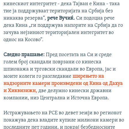
кинескиот интегритет - дека Тајван е Кина - така
тие ја поддржуваат територијата на Србија без
никаква резерва“,
рече Вучиќ.
Си подоцна рече
дека Кина „ги поддржува напорите на Србија да го
зачува нејзиниот територијален интегритет во
однос на Косово“.
Следно прашање:
Пред посетата на Си и среде
голем број скандали поврзани со кинеска
шпионажа и трговски скандали во Европа, јас и
моите колеги го разгледавме
ширењето на
надзорните камери произведени од Кина од Дахуа
и Хиквизижн,
две делумно кинески државни
компании, низ Централна и Источна Европа.
Истражувањето на РСЕ во девет земји во регионот
покажува дека владите купиле милиони камери во
последните пет години, и покрај безбедносните