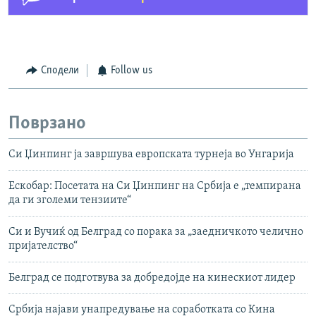
Сподели
Follow us
Поврзано
Си Џинпинг ја завршува европската турнеја во Унгарија
Ескобар: Посетата на Си Џинпинг на Србија е „темпирана
да ги зголеми тензиите“
Си и Вучиќ од Белград со порака за „заедничкото челично
пријателство“
Белград се подготвува за добредојде на кинескиот лидер
Србија најави унапредување на соработката со Кина