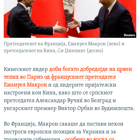
Претседателот на Франција, Емануел Макрон (лево) и
претседателот на Кина, Си Џинпинг (десно)
Кинескиот лидер
доби богато добредојде на црвен
тепих во Париз од францускиот претседател
Емануел Макрон
и од лидерите пријателски
настроени кон Кина, како што се српскиот
претседател Александар Вучиќ во Белград и
унгарскиот премиер Виктор Орбан во Будимпешта.
Во Франција, Макрон сакаше да постави некои
построги европски позиции за Украина и за
трговските субвенции -
особено во врска со