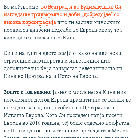
Во меѓувреме,
во Белград и во Будимпешта, Си
изгледаше триумфално и доби „добредојде“ со
висока кореографија
што ги засили кинеските
пораки за длабоки поделби во Европа околу тоа
како да се ангажира со Кина.
Си ги напушти двете земји откако најави нови
стратешки партнерства и инвестиции што
дополнително ќе ја зацврстат релевантноста на
Кина во Централна и Источна Европа.
Зошто е тоа важно:
Јавното мислење за Кина низ
поголемиот дел од Европа драматично се влоши во
последниве години, особено во Централна и
Источна Европа. Кога Си последен пат ја посети
Европа во 2016 година, тој беше срдечно прифатен
во Прага од тогашниот чешки претседател Милош