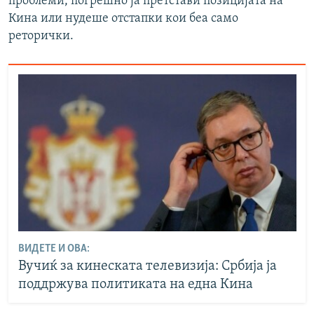
проблеми, погрешно ја претстави позицијата на
Кина или нудеше отстапки кои беа само
реторички.
ВИДЕТЕ И ОВА:
Вучиќ за кинеската телевизија: Србија ја
поддржува политиката на една Кина