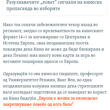
Разузнавачите „ловат“ сигнали на кинеска
пропаганда во изборите
Иако тоа означи забележителен чекор назад во
регионот, заедно со ирелевантноста на кинескиот
формат 14+1 за ангажирање со Централна и
Источна Европа, оваа неодамнешна посета
покажува дека Кина не може да биде блокирана и
дека Пекинг има многу нови карти за игра во
неговите пошироки односи со Европа.
Одразувајќи го ова кинеско гледиште, професорот
од Универзитетот Ренмин, Ванг Вен, во една
неодамнешна колумна напиша дека стратешките
ваги изгледаат подготвени да се наведнат во корист
на Кина бидејќи „
Европа е желна за економско
закрепнување повеќе од кога било“.