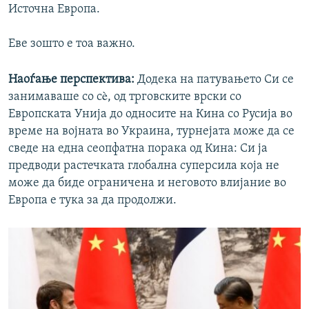
Источна Европа.
Еве зошто е тоа важнo.
Наоѓање перспектива:
Додека на патувањето Си се
занимаваше со сè, од трговските врски со
Европската Унија до односите на Кина со Русија во
време на војната во Украина, турнејата може да се
сведе на една сеопфатна порака од Кина: Си ја
предводи растечката глобална суперсила која не
може да биде ограничена и неговото влијание во
Европа е тука за да продолжи.