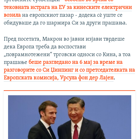
тековната истрага на ЕУ за кинеските електрични
возила
на европскиот пазар - додека сè уште се
обидуваше да го шармира Си за други прашања.
Пред посетата, Макрон во јавни изјави тврдеше
дека Европа треба да воспостави
„поврамнотежени“ трговски односи со Кина, а тоа
прашање
беше разгледано на 6 мај за време на
разговорите со Си Џинпинг и со претседателката на
Европската комисија, Урсула фон дер Лајен
.