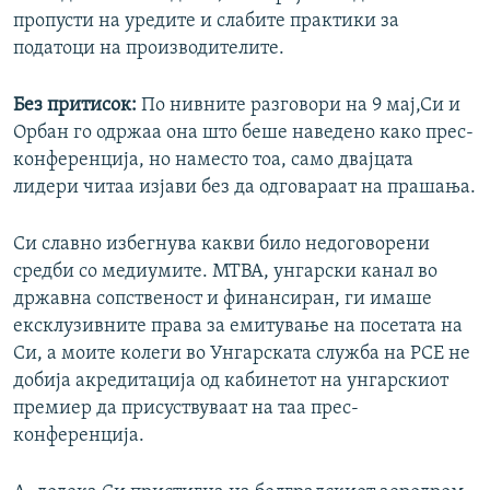
пропусти на уредите и слабите практики за
податоци на производителите.
Без притисок:
По нивните разговори на 9 мај,Си и
Орбан го одржаа она што беше наведено како прес-
конференција, но наместо тоа, само двајцата
лидери читаа изјави без да одговараат на прашања.
Си славно избегнува какви било недоговорени
средби со медиумите. МТВА, унгарски канал во
државна сопственост и финансиран, ги имаше
ексклузивните права за емитување на посетата на
Си, а моите колеги во Унгарската служба на РСЕ не
добија акредитација од кабинетот на унгарскиот
премиер да присуствуваат на таа прес-
конференција.