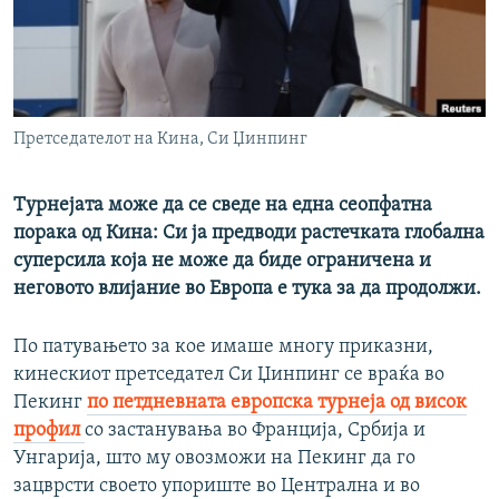
РСЕ веб страници
Претседателот на Кина, Си Џинпинг
Турнејата може да се сведе на една сеопфатна
порака од Кина: Си ја предводи растечката глобална
суперсила која не може да биде ограничена и
неговото влијание во Европа е тука за да продолжи.
По патувањето за кое имаше многу приказни,
кинескиот претседател Си Џинпинг се враќа во
Пекинг
по петдневната европска турнеја од висок
профил
со застанувањa во Франција, Србија и
Унгарија, што му овозможи на Пекинг да го
зацврсти своето упориште во Централна и во