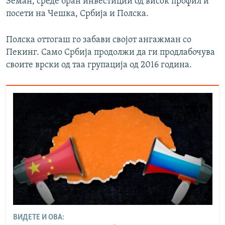
Земан, среде бран инвестиции од висок профил и
посети на Чешка, Србија и Полска.
Полска оттогаш го забави својот ангажман со
Пекинг. Само Србија продолжи да ги продлабочува
своите врски од таа групација од 2016 година.
ВИДЕТЕ И ОВА: