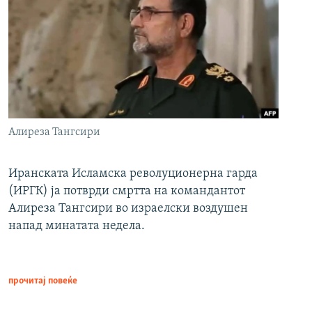
Алиреза Тангсири
Иранската Исламска револуционерна гарда
(ИРГК) ја потврди смртта на командантот
Алиреза Тангсири во израелски воздушен
напад минатата недела.
прочитај повеќе