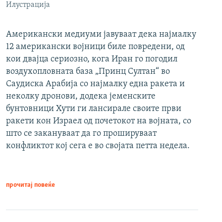
Илустрација
Американски медиуми јавуваат дека најмалку
12 американски војници биле повредени, од
кои двајца сериозно, кога Иран го погодил
воздухопловната база „Принц Султан“ во
Саудиска Арабија со најмалку една ракета и
неколку дронови, додека јеменските
бунтовници Хути ги лансирале своите први
ракети кон Израел од почетокот на војната, со
што се закануваат да го прошируваат
конфликтот кој сега е во својата петта недела.
прочитај повеќе