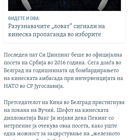
ВИДЕТЕ И ОВА:
Разузнавачите „ловат“ сигнали на
кинеска пропаганда во изборите
Последен пат Си Џинпинг беше во официјална
посета на Србија во 2016 година. Сега доаѓа во
Белград на годишнината од бомбардирањето
на кинеската амбасада при интервенцијата на
НАТО во СР Југославија.
Претседателот на Кина во Белград пристигнува
на покана на Вучиќ. Шефот на кинеската
дипломатија Ванг Ји изјави дека Пекинг со
нетрпение ја очекува оваа посета, како уште
една можност за зацврстување на „железното