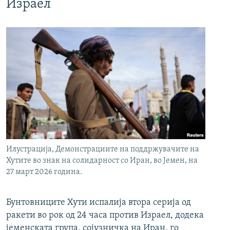
Израел
Илустрација, Демонстрациите на поддржувачите на
Хутите во знак на солидарност со Иран, во Јемен, на
27 март 2026 година.
Бунтовниците Хути испалија втора серија од
ракети во рок од 24 часа против Израел, додека
јеменската група, сојузничка на Иран, го