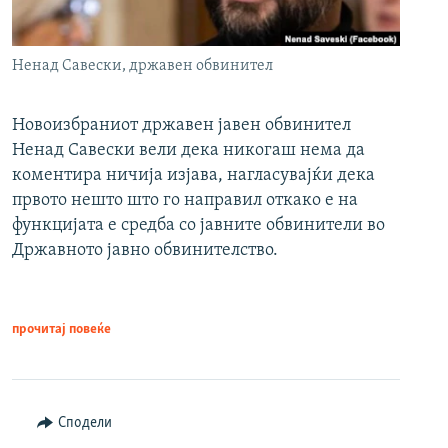
Ненад Савески, државен обвинител
Новоизбраниот државен јавен обвинител
Ненад Савески вели дека никогаш нема да
коментира ничија изјава, нагласувајќи дека
првото нешто што го направил откако е на
функцијата е средба со јавните обвинители во
Државното јавно обвинителство.
прочитај повеќе
Сподели