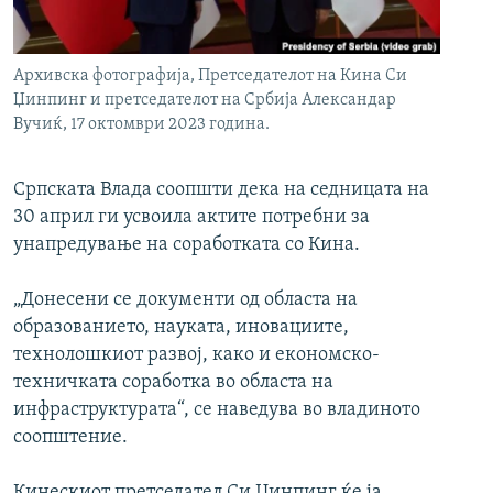
РСЕ веб страници
Архивска фотографија, Претседателот на Кина Си
Џинпинг и претседателот на Србија Александар
Вучиќ, 17 октомври 2023 година.
Српската Влада соопшти дека на седницата на
30 април ги усвоила актите потребни за
унапредување на соработката со Кина.
„Донесени се документи од областа на
образованието, науката, иновациите,
технолошкиот развој, како и економско-
техничката соработка во областа на
инфраструктурата“, се наведува во владиното
соопштение.
Кинескиот претседател Си Џинпинг ќе ја