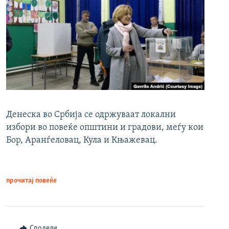
Денеска во Србија се одржуваат локални
избори во повеќе општини и градови, меѓу кои
Бор, Аранѓеловац, Кула и Књажевац.
прочитај повеќе
Сподели