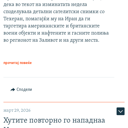
дека во текот на изминатата недела
споделувала детални сателитски снимки со
Техеран, помагајќи му на Иран да ги
таргетира американските и британските
воени објекти и нафтените и гасните полиња
во регионот на Заливот и на други места.
прочитај повеќе
Сподели
март 29, 2026
Хутите повторно го нападнаа