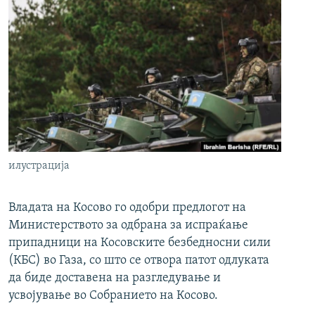
илустрација
Владата на Косово го одобри предлогот на
Министерството за одбрана за испраќање
припадници на Косовските безбедносни сили
(КБС) во Газа, со што се отвора патот одлуката
да биде доставена на разгледување и
усвојување во Собранието на Косово.