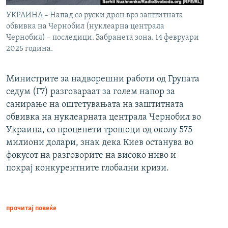
УКРАИНА – Напад со руски дрон врз заштитната
обвивка на Чернобил (нуклеарна централа
Чернобил) – последици. Забранета зона. 14 февруари
2025 година.
Министрите за надворешни работи од Групата
седум (Г7) разговараат за голем напор за
санирање на оштетувањата на заштитната
обвивка на нуклеарната централа Чернобил во
Украина, со проценети трошоци од околу 575
милиони долари, знак дека Киев останува во
фокусот на разговорите на високо ниво и
покрај конкурентните глобални кризи.
прочитај повеќе