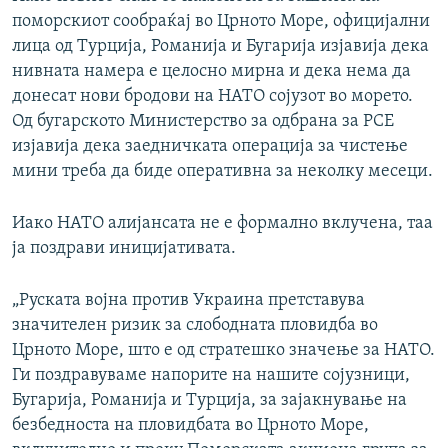
поморскиот сообраќај во Црното Море, официјални
лица од Турција, Романија и Бугарија изјавија дека
нивната намера е целосно мирна и дека нема да
донесат нови бродови на НАТО сојузот во морето.
Од бугарското Министерство за одбрана за РСЕ
изјавија дека заедничката операција за чистење
мини треба да биде оперативна за неколку месеци.
Иако НАТО алијансата не е формално вклучена, таа
ја поздрави иницијативата.
„Руската војна против Украина претставува
значителен ризик за слободната пловидба во
Црното Море, што е од стратешко значење за НАТО.
Ги поздравуваме напорите на нашите сојузници,
Бугарија, Романија и Турција, за зајакнување на
безбедноста на пловидбата во Црното Море,