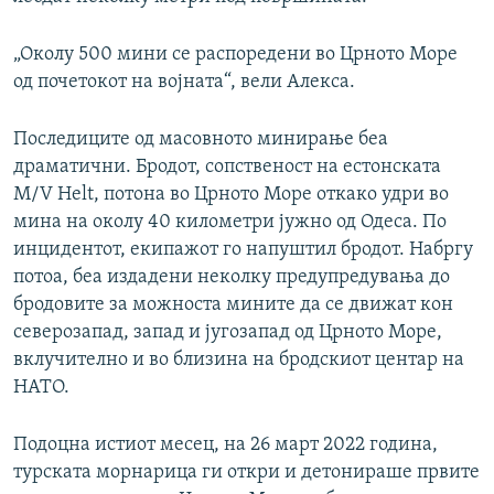
„Околу 500 мини се распоредени во Црното Море
од почетокот на војната“, вели Алекса.
Последиците од масовното минирање беа
драматични. Бродот, сопственост на естонската
M/V Helt, потона во Црното Море откако удри во
мина на околу 40 километри јужно од Одеса. По
инцидентот, екипажот го напуштил бродот. Набргу
потоа, беа издадени неколку предупредувања до
бродовите за можноста мините да се движат кон
северозапад, запад и југозапад од Црното Море,
вклучително и во близина на бродскиот центар на
НАТО.
Подоцна истиот месец, на 26 март 2022 година,
турската морнарица ги откри и детонираше првите