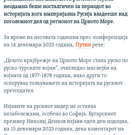
неодамна беше носталгичен за периодот во
историјата кога империјална Русија владееше над
поголемиот дел од регионот на Црното Море.
За време на неговата годишна прес-конференција
на 14 декември 2023 година,
Путин
рече:
„Целото крајбрежје на Црното Море стана руско по
руско-турските војни“, очигледно мислејќи на
војната од 1877-1878 година, иако други го
оспоруваа толкувањето на историјата на рускиот
претседател.
Изјавите на рускиот лидер не останаа
незабележани, особено во Софија. Бугарскиот
премиер Николај Денков изјави еден ден подоцна,
на 15 декември 2023 година, дека коментарот на