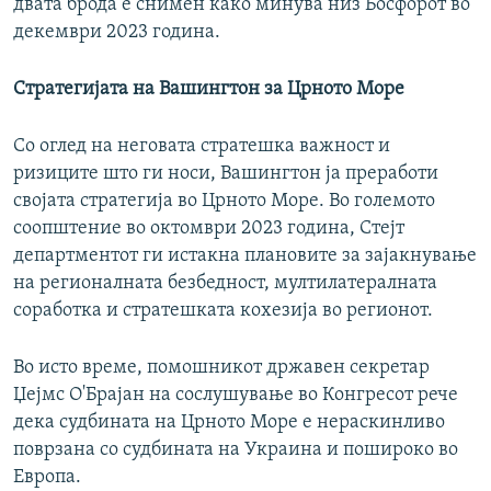
двата брода е снимен како минува низ Босфорот во
декември 2023 година.
Стратегијата на Вашингтон за Црното Море
Со оглед на неговата стратешка важност и
ризиците што ги носи, Вашингтон ја преработи
својата стратегија во Црното Море. Во големото
соопштение во октомври 2023 година, Стејт
департментот ги истакна плановите за зајакнување
на регионалната безбедност, мултилатералната
соработка и стратешката кохезија во регионот.
Во исто време, помошникот државен секретар
Џејмс О'Брајан на сослушување во Конгресот рече
дека судбината на Црното Море е нераскинливо
поврзана со судбината на Украина и пошироко во
Европа.