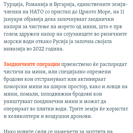
Турција, Романија и Бугарија, единствените земји-
членки на НАТО со пристап до Црното Море, на 11
јануари објавија дека започнуваат заеднички
напори за чистење на морето од мини, што е прв
голем здружен напор на сојузниците во ризичните
морски води откако Русија ја започна својата
инвазија во 2022 година.
Заедничките операции
првенствено ќе распоредат
чистачи на мини, или специјално опремени
бродови кои отстрануваат или активираат
поморски мини на широк простор, како и ловци на
мини, помали, поподвижни бродови кои
уништуваат поединечни мини и можат да
оперираат во плитки води. Трите земји ќе користат
и хеликоптери и воздушни дронови.
Иако новите сили се наменети за заштита на