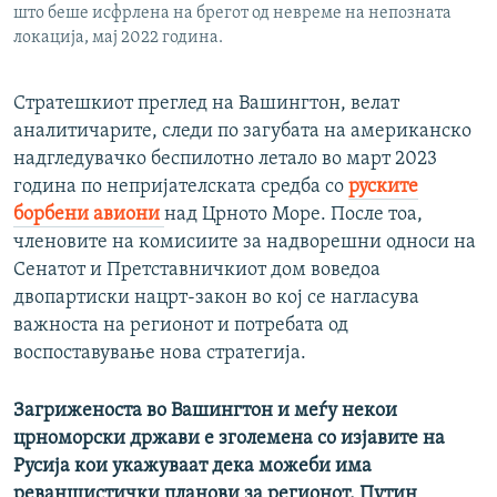
што беше исфрлена на брегот од невреме на непозната
локација, мај 2022 година.
Стратешкиот преглед на Вашингтон, велат
аналитичарите, следи по загубата на американско
надгледувачко беспилотно летало во март 2023
година по непријателската средба со
руските
борбени авиони
над Црното Море. После тоа,
членовите на комисиите за надворешни односи на
Сенатот и Претставничкиот дом воведоа
двопартиски нацрт-закон во кој се нагласува
важноста на регионот и потребата од
воспоставување нова стратегија.
Загриженоста во Вашингтон и меѓу некои
црноморски држави е зголемена со изјавите на
Русија кои укажуваат дека можеби има
реваншистички планови за регионот. Путин