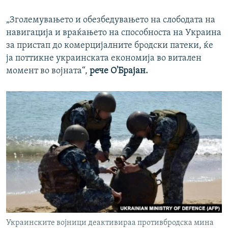
„Зголемувањето и обезбедувањето на слободата на
навигација и враќањето на способноста на Украина
за пристап до комерцијалните бродски патеки, ќе
ја поттикне украинската економија во витален
момент во војната“,
рече О'Брајан.
Украинските војници деактивираа противбродска мина