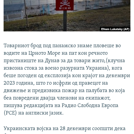
РСЕ веб страници
Товарниот брод под панамско знаме пловеше во
водите на Црното Море на пат кон речното
пристаниште на Дунав за да товари жито,(клучна
извозна стока за воено разурната Украина), кога
беше погоден од експлозија кон крајот на декември
2023 година, што го исфрли од правецот на
движење и предизвика пожар на палубата во која
беа повредени двајца членови на екипажот,
пишува редакцијата на Радио Слободна Европа
(РСЕ) на англиски јазик.
Украинската војска на 28 декември соопшти дека