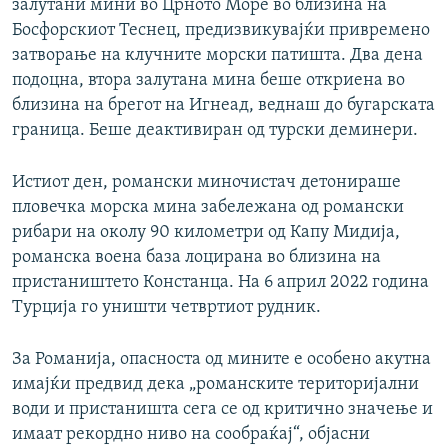
залутани мини во Црното Море во близина на
Босфорскиот Теснец, предизвикувајќи привремено
затворање на клучните морски патишта. Два дена
подоцна, втора залутана мина беше откриена во
близина на брегот на Игнеад, веднаш до бугарската
граница. Беше деактивиран од турски деминери.
Истиот ден, романски миночистач детонираше
пловечка морска мина забележана од романски
рибари на околу 90 километри од Капу Мидија,
романска воена база лоцирана во близина на
пристаништето Констанца. На 6 април 2022 година
Турција го уништи четвртиот рудник.
За Романија, опасноста од мините е особено акутна
имајќи предвид дека „романските територијални
води и пристаништа сега се од критично значење и
имаат рекордно ниво на сообраќај“, објасни