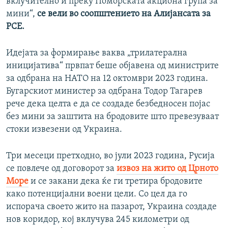
вклучително и преку Поморската акциона група за
мини“,
се вели во соопштението на Алијансата за
РСЕ.
Идејата за формирање ваква „трилатерална
иницијатива“ првпат беше објавена од министрите
за одбрана на НАТО на 12 октомври 2023 година.
Бугарскиот министер за одбрана Тодор Тагарев
рече дека целта е да се создаде безбедносен појас
без мини за заштита на бродовите што превезуваат
стоки извезени од Украина.
Три месеци претходно, во јули 2023 година, Русија
се повлече од договорот за
извоз на жито од Црното
Море
и се закани дека ќе ги третира бродовите
како потенцијални воени цели. Со цел да го
испорача своето жито на пазарот, Украина создаде
нов коридор, кој вклучува 245 километри од