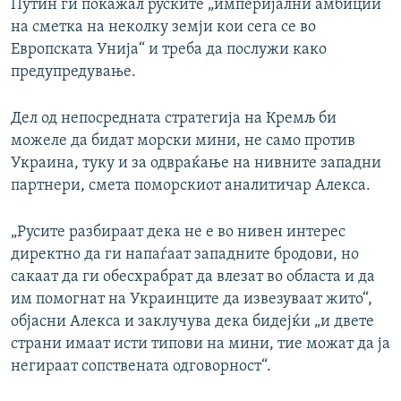
Путин ги покажал руските „империјални амбиции
на сметка на неколку земји кои сега се во
Европската Унија“ и треба да послужи како
предупредување.
Дел од непосредната стратегија на Кремљ би
можеле да бидат морски мини, не само против
Украина, туку и за одвраќање на нивните западни
партнери, смета поморскиот аналитичар Алекса.
„Русите разбираат дека не е во нивен интерес
директно да ги напаѓаат западните бродови, но
сакаат да ги обесхрабрат да влезат во областа и да
им помогнат на Украинците да извезуваат жито“,
објасни Алекса и заклучува дека бидејќи „и двете
страни имаат исти типови на мини, тие можат да ја
негираат сопствената одговорност“.