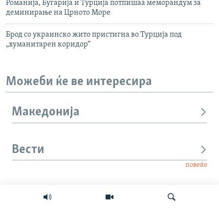
Романија, Бугарија и Турција потпишаа меморандум за
деминирање на Црното Море
Брод со украинско жито пристигна во Турција под
„хуманитарен коридор“
Можеби ќе ве интересира
Македонија
Вести
повеќе
Интервју