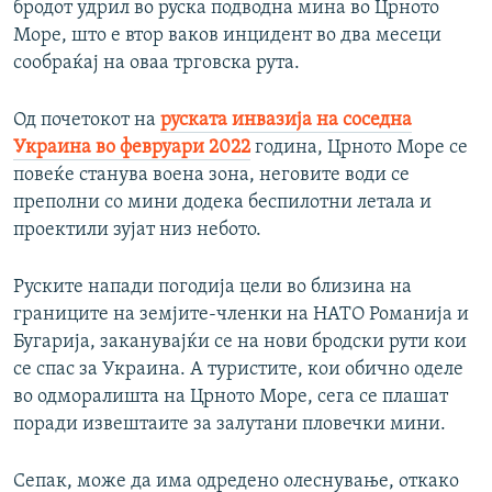
бродот удрил во руска подводна мина во Црното
Море, што е втор ваков инцидент во два месеци
сообраќај на оваа трговска рута.
Од почетокот на
руската инвазија на соседна
Украина во февруари 2022
година, Црното Море се
повеќе станува воена зона, неговите води се
преполни со мини додека беспилотни летала и
проектили зујат низ небото.
Руските напади погодија цели во близина на
границите на земјите-членки на НАТО Романија и
Бугарија, заканувајќи се на нови бродски рути кои
се спас за Украина. А туристите, кои обично оделе
во одморалишта на Црното Море, сега се плашат
поради извештаите за залутани пловечки мини.
Сепак, може да има одредено олеснување, откако