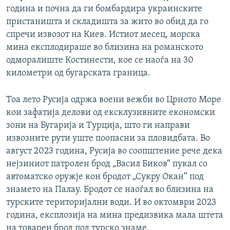
година и почна да ги бомбардира украинските
пристаништа и складишта за жито во обид да го
спречи извозот на Киев. Истиот месец, морска
мина експлодираше во близина на романското
одморалиште Костинести, кое се наоѓа на 30
километри од бугарската граница.
Тоа лето Русија одржа воени вежби во Црното Море
кои зафатија делови од ексклузивните економски
зони на Бугарија и Турција, што ги направи
извозните рути уште поопасни за пловидбата. Во
август 2023 година, Русија во соопштение рече дека
нејзиниот патролен брод „Васил Биков“ пукал со
автоматско оружје кон бродот „Сукру Окан“ под
знамето на Палау. Бродот се наоѓал во близина на
турските територијални води. И во октомври 2023
година, експлозија на мина предизвика мала штета
на товарен брод под турско знаме.