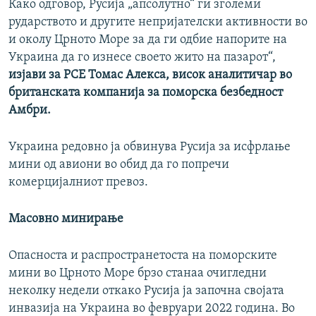
Како одговор, Русија „апсолутно“ ги зголеми
рударството и другите непријателски активности во
и околу Црното Море за да ги одбие напорите на
Украина да го изнесе своето жито на пазарот“,
изјави за РСЕ Томас Алекса, висок аналитичар во
британската компанија за поморска безбедност
Амбри.
Украина редовно ја обвинува Русија за исфрлање
мини од авиони во обид да го попречи
комерцијалниот превоз.
Масовно минирање
Опасноста и распространетоста на поморските
мини во Црното Море брзо станаа очигледни
неколку недели откако Русија ја започна својата
инвазија на Украина во февруари 2022 година. Во