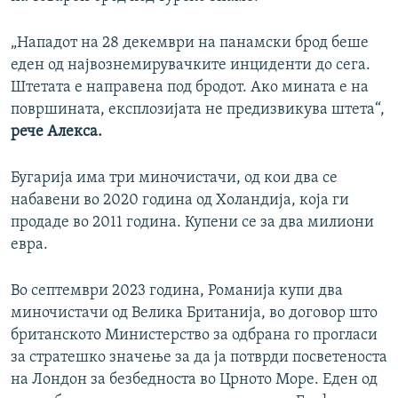
„Нападот на 28 декември на панамски брод беше
еден од највознемирувачките инциденти до сега.
Штетата е направена под бродот. Ако мината е на
површината, експлозијата не предизвикува штета“,
рече Алекса.
Бугарија има три миночистачи, од кои два се
набавени во 2020 година од Холандија, која ги
продаде во 2011 година. Купени се за два милиони
евра.
Во септември 2023 година, Романија купи два
миночистачи од Велика Британија, во договор што
британското Министерство за одбрана го прогласи
за стратешко значење за да ја потврди посветеноста
на Лондон за безбедноста во Црното Море. Еден од