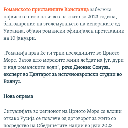
Романското пристаниште Констанца
забележа
највисоко ниво на извоз на жито во 2023 година,
благодарение на зголемувањето на испораките од
Украина, објави романски официјален претставник
на 10 јануари.
„Романија прва ќе ги трпи последиците во Црното
Море. Затоа што морските мини лебдат на југ, дури
и над романските води“,
рече Дионис Сенуза,
експерт во Центарот за источноевропски студии во
Вилнус.
Нова опрема
Ситуацијата во регионот на Црното Море се влоши
откако Русија се повлече од договорот за жито со
посредство на Обединетите Нации во јули 2023