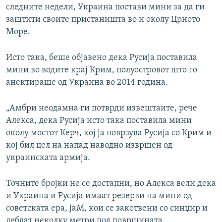
следните недели, Украина постави мини за да ги
заштити своите пристаништа во и околу Црното
Море.
Исто така, беше објавено дека Русија поставила
мини во водите крај Крим, полуостровот што го
анектираше од Украина во 2014 година.
„Амбри неодамна ги потврди извештаите, рече
Алекса, дека Русија исто така поставила мини
околу мостот Керч, кој ја поврзува Русија со Крим и
кој бил цел на напад наводно извршен од
украинската армија.
Точните бројки не се достапни, но Алекса вели дека
и Украина и Русија имаат резерви на мини од
советската ера, ЈаМ, кои се закотвени со синџир и
лебдат неколку метри под површината.