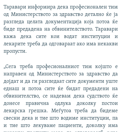
Таравари информира дека професионален тим
од Министерството за здравство детално ќе ја
разгледа целата документација која потоа ќе
биде предадена на обвинителството. Таравари
кажа дека сите кои водат институции и
лекарите треба да одговараат ако има некакви
пропусти.
„Сега треба професионалниот тим којшто е
направен од Министерството за здравство да
дојдат и да ги разгледаат сите документи уште
еднаш и потоа сите ќе бидат предадени на
обвинителство, се надевам дека судството ќе
донесе правична одлука доколку постои
лекарска грешка. Меѓутоа треба да бидеме
свесни дека и тие што водиме институции, па
и тие што лекуваме пациенти, доколку има