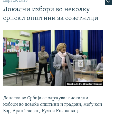
март 29, 2026
Локални избори во неколку
српски општини за советници
Денеска во Србија се одржуваат локални
избори во повеќе општини и градови, меѓу кои
Бор, Аранѓеловац, Кула и Књажевац.