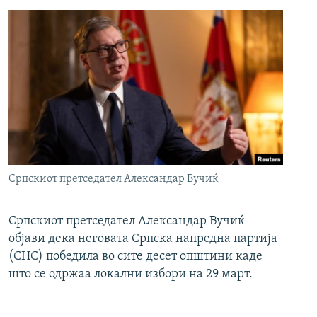
Српскиот претседател Александар Вучиќ
Српскиот претседател Александар Вучиќ
објави дека неговата Српска напредна партија
(СНС) победила во сите десет општини каде
што се одржаа локални избори на 29 март.