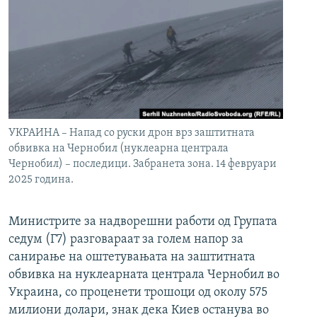
УКРАИНА – Напад со руски дрон врз заштитната
обвивка на Чернобил (нуклеарна централа
Чернобил) – последици. Забранета зона. 14 февруари
2025 година.
Министрите за надворешни работи од Групата
седум (Г7) разговараат за голем напор за
санирање на оштетувањата на заштитната
обвивка на нуклеарната централа Чернобил во
Украина, со проценети трошоци од околу 575
милиони долари, знак дека Киев останува во