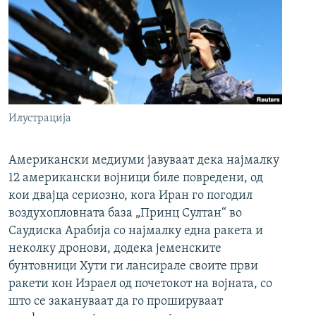
Илустрација
Американски медиуми јавуваат дека најмалку
12 американски војници биле повредени, од
кои двајца сериозно, кога Иран го погодил
воздухопловната база „Принц Султан“ во
Саудиска Арабија со најмалку една ракета и
неколку дронови, додека јеменските
бунтовници Хути ги лансирале своите први
ракети кон Израел од почетокот на војната, со
што се закануваат да го прошируваат