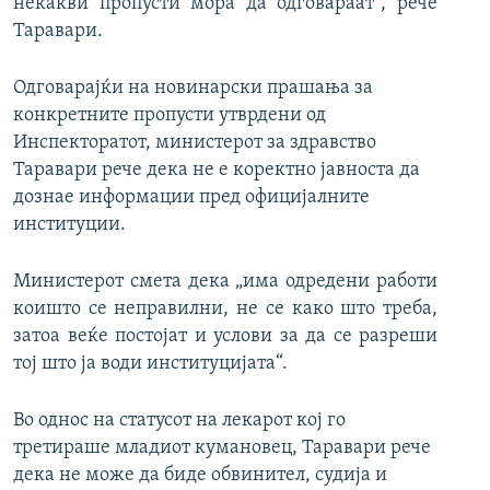
некакви пропусти мора да одговараат“, рече
Таравари.
Одговарајќи на новинарски прашања за
конкретните пропусти утврдени од
Инспекторатот, министерот за здравство
Таравари рече дека не е коректно јавноста да
дознае информации пред официјалните
институции.
Министерот смета дека „има одредени работи
коишто се неправилни, не се како што треба,
затоа веќе постојат и услови за да се разреши
тој што ја води институцијата“.
Во однос на статусот на лекарот кој го
третираше младиот кумановец, Таравари рече
дека не може да биде обвинител, судија и