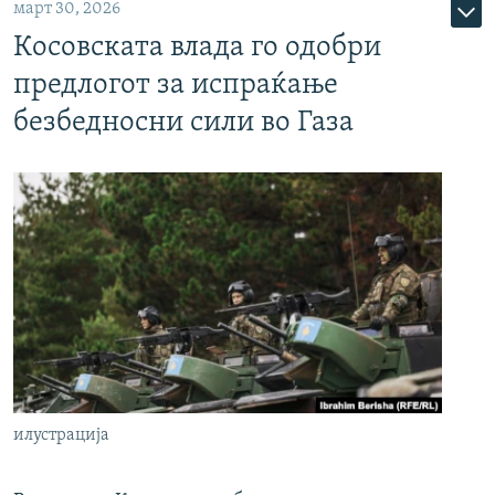
март 30, 2026
Косовската влада го одобри
предлогот за испраќање
безбедносни сили во Газа
илустрација