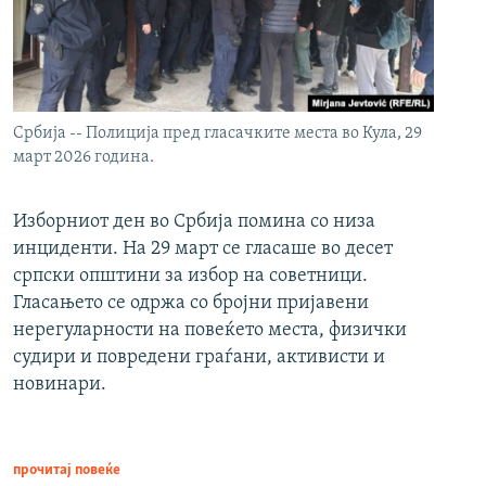
Србија -- Полиција пред гласачките места во Кула, 29
март 2026 година.
Изборниот ден во Србија помина со низа
инциденти. На 29 март се гласаше во десет
српски општини за избор на советници.
Гласањето се одржа со бројни пријавени
нерегуларности на повеќето места, физички
судири и повредени граѓани, активисти и
новинари.
прочитај повеќе