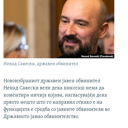
Ненад Савески, државен обвинител
Новоизбраниот државен јавен обвинител
Ненад Савески вели дека никогаш нема да
коментира ничија изјава, нагласувајќи дека
првото нешто што го направил откако е на
функцијата е средба со јавните обвинители во
Државното јавно обвинителство.