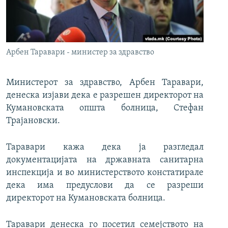
РСЕ веб страници
Арбен Таравари - министер за здравство
Министерот за здравство, Арбен Таравари,
денеска изјави дека е разрешен директорот на
Кумановската општа болница, Стефан
Трајановски.
Таравари кажа дека ја разгледал
документацијата на државната санитарна
инспекција и во министерството констатирале
дека има предуслови да се разреши
директорот на Кумановската болница.
Таравари денеска го посетил семејството на