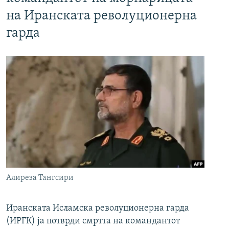
на Иранската револуционерна
гарда
Алиреза Тангсири
Иранската Исламска револуционерна гарда
(ИРГК) ја потврди смртта на командантот