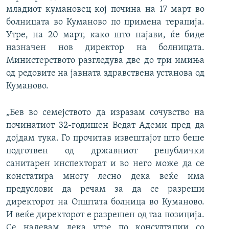
младиот кумановец кој почина на 17 март во
болницата во Куманово по примена терапија.
Утре, на 20 март, како што најави, ќе биде
назначен нов директор на болницата.
Министерството разгледува две до три имиња
од редовите на јавната здравствена установа од
Куманово.
„Бев во семејството да изразам сочувство на
починатиот 32-годишен Ведат Адеми пред да
дојдам тука. Го прочитав извештајот што беше
подготвен од државниот републички
санитарен инспекторат и во него може да се
констатира многу лесно дека веќе има
предуслови да речам за да се разреши
директорот на Општата болница во Куманово.
И веќе директорот е разрешен од таа позиција.
Се надевам дека утре по консултации со