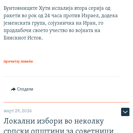
Бунтовниците Хути испалија втора серија од
ракети во рок од 24 часа против Израел, додека
јеменската група, сојузничка на Иран, го
продлабочи своето учество во војната на
Блискиот Исток.
прочитај повеќе
Сподели
март 29, 2026
Локални избори во неколку
српски општини за советници