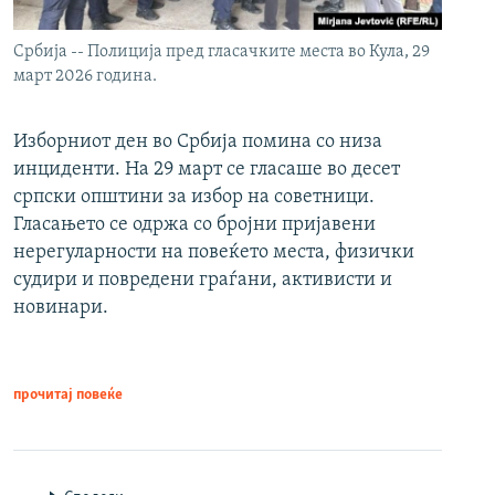
Србија -- Полиција пред гласачките места во Кула, 29
март 2026 година.
Изборниот ден во Србија помина со низа
инциденти. На 29 март се гласаше во десет
српски општини за избор на советници.
Гласањето се одржа со бројни пријавени
нерегуларности на повеќето места, физички
судири и повредени граѓани, активисти и
новинари.
прочитај повеќе