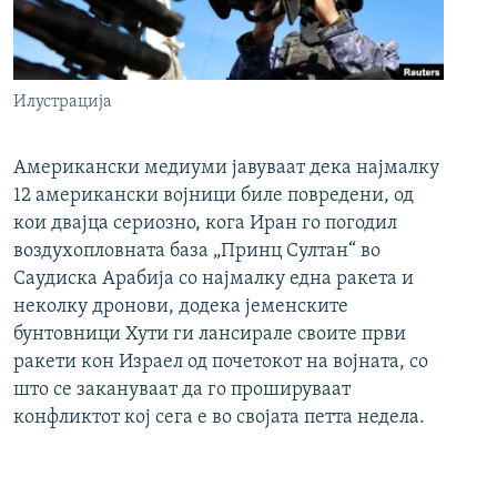
Илустрација
Американски медиуми јавуваат дека најмалку
12 американски војници биле повредени, од
кои двајца сериозно, кога Иран го погодил
воздухопловната база „Принц Султан“ во
Саудиска Арабија со најмалку една ракета и
неколку дронови, додека јеменските
бунтовници Хути ги лансирале своите први
ракети кон Израел од почетокот на војната, со
што се закануваат да го прошируваат
конфликтот кој сега е во својата петта недела.