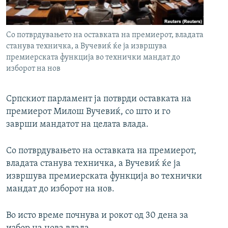
РСЕ веб страници
Со потврдувањето на оставката на премиерот, владата
станува техничка, а Вучевиќ ќе ја извршува
премиерската функција во технички мандат до
изборот на нов
Српскиот парламент ја потврди оставката на
премиерот Милош Вучевиќ, со што и го
заврши мандатот на целата влада.
Со потврдувањето на оставката на премиерот,
владата станува техничка, а Вучевиќ ќе ја
извршува премиерската функција во технички
мандат до изборот на нов.
Во исто време почнува и рокот од 30 дена за