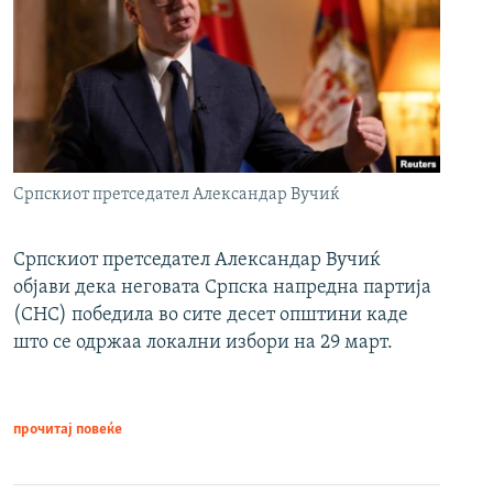
Српскиот претседател Александар Вучиќ
Српскиот претседател Александар Вучиќ
објави дека неговата Српска напредна партија
(СНС) победила во сите десет општини каде
што се одржаа локални избори на 29 март.
прочитај повеќе