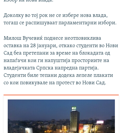
избор на нова влада.
Доколку во тој рок не се избере нова влада,
тогаш се распишуваат парламентарни избори.
Милош Вучевиќ поднесе неотповиклива
оставка на 28 јануари, откако студенти во Нови
Сад беа претепани за време на блокадата од
напаѓачи кои ги напуштија просториите на
владејачката Српска напредна партија.
Студенти биле тепани додека лепеле плакати
со кои повикувале на протест во Нови Сад.