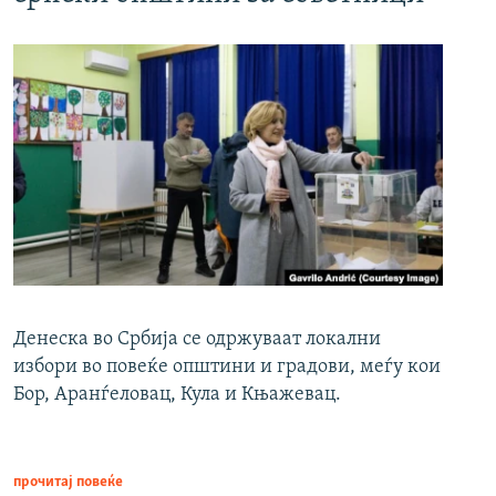
Денеска во Србија се одржуваат локални
избори во повеќе општини и градови, меѓу кои
Бор, Аранѓеловац, Кула и Књажевац.
прочитај повеќе