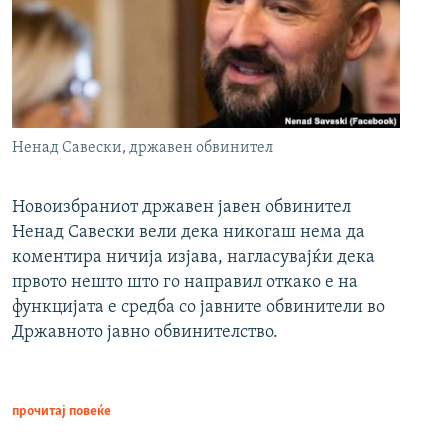
Ненад Савески, државен обвинител
Новоизбраниот државен јавен обвинител
Ненад Савески вели дека никогаш нема да
коментира ничија изјава, нагласувајќи дека
првото нешто што го направил откако е на
функцијата е средба со јавните обвинители во
Државното јавно обвинителство.
прочитај повеќе