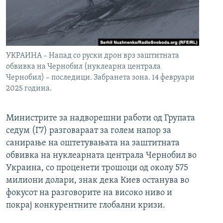
УКРАИНА – Напад со руски дрон врз заштитната
обвивка на Чернобил (нуклеарна централа
Чернобил) – последици. Забранета зона. 14 февруари
2025 година.
Министрите за надворешни работи од Групата
седум (Г7) разговараат за голем напор за
санирање на оштетувањата на заштитната
обвивка на нуклеарната централа Чернобил во
Украина, со проценети трошоци од околу 575
милиони долари, знак дека Киев останува во
фокусот на разговорите на високо ниво и
покрај конкурентните глобални кризи.