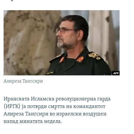
Алиреза Тангсири
Иранската Исламска револуционерна гарда
(ИРГК) ја потврди смртта на командантот
Алиреза Тангсири во израелски воздушен
напад минатата недела.