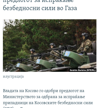
предлогот за испраќање
безбедносни сили во Газа
илустрација
Владата на Косово го одобри предлогот на
Министерството за одбрана за испраќање
припадници на Косовските безбедносни сили