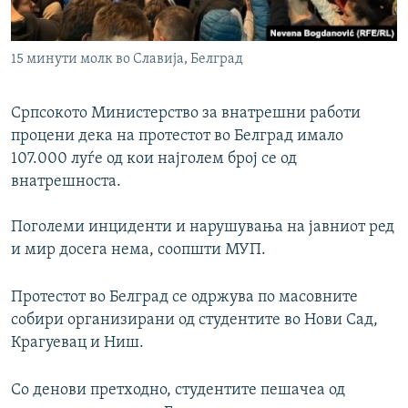
15 минути молк во Славија, Белград
Српсокото Министерство за внатрешни работи
процени дека на протестот во Белград имало
107.000 луѓе од кои најголем број се од
внатрешноста.
Поголеми инциденти и нарушувања на јавниот ред
и мир досега нема, соопшти МУП.
Протестот во Белград се одржува по масовните
собири организирани од студентите во Нови Сад,
Крагуевац и Ниш.
Со денови претходно, студентите пешачеа од