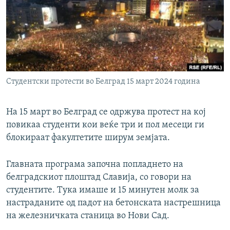
РСЕ веб страници
Студентски протести во Белград 15 март 2024 година
На 15 март во Белград се одржува протест на кој
повикаа студенти кои веќе три и пол месеци ги
блокираат факултетите ширум земјата.
Главната програма започна попладнето на
белградскиот плоштад Славија, со говори на
студентите. Тука имаше и 15 минутен молк за
настраданите од падот на бетонската настрешница
на железничката станица во Нови Сад.