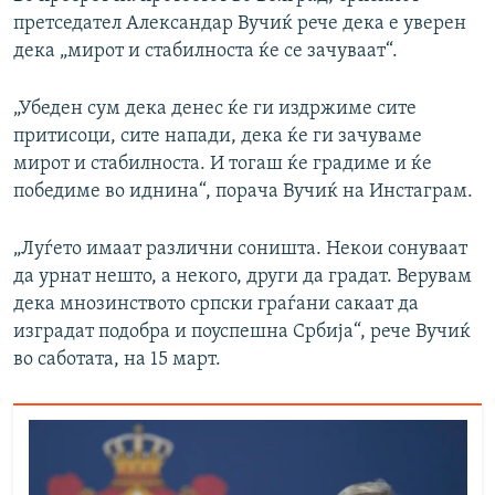
претседател Александар Вучиќ рече дека е уверен
дека „мирот и стабилноста ќе се зачуваат“.
„Убеден сум дека денес ќе ги издржиме сите
притисоци, сите напади, дека ќе ги зачуваме
мирот и стабилноста. И тогаш ќе градиме и ќе
победиме во иднина“, порача Вучиќ на Инстаграм.
„Луѓето имаат различни соништа. Некои сонуваат
да урнат нешто, а некого, други да градат. Верувам
дека мнозинството српски граѓани сакаат да
изградат подобра и поуспешна Србија“, рече Вучиќ
во саботата, на 15 март.