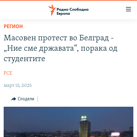
Достапни
линкови
Оди
РЕГИОН
на
МАКЕДОНИЈА
Масовен протест во Белград -
содржината
СВЕТ
Оди
„Ние сме државата“, порака од
ВИЗУЕЛНО
на
студентите
главната
ВЕСТИ
навигација
РСЕ
ШТО ТРЕБА ДА ЗНАЕТЕ
Премини
на
март 15, 2025
ПРИЈАВИ СЕ ЗА ЊУЗЛЕТЕР
пребарување
ПОДКАСТ ЗОШТО?
Сподели
СЛЕДЕТЕ НЕ