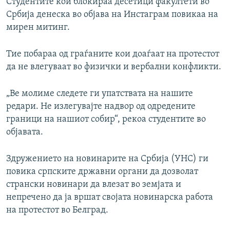
Студентите кои блокираа десетици факултети во
Србија денеска во објава на Инстаграм повикаа на
мирен митинг.
Тие побараа од граѓаните кои доаѓаат на протестот
да не влегуваат во физички и вербални конфликти.
„Ве молиме следете ги упатствата на нашите
редари. Не излегувајте надвор од одредените
граници на нашиот собир“, рекоа студентите во
објавата.
Здружението на новинарите на Србија (УНС) ги
повика српските државни органи да дозволат
странски новинари да влезат во земјата и
непречено да ја вршат својата новинарска работа
на протестот во Белград.