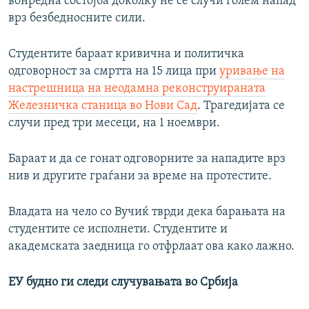
вонредна состојба доколку не се случи голем напад
врз безбедносните сили.
Студентите бараат кривична и политичка
одговорност за смртта на 15 лица при
уривање на
настрешница на неодамна реконструираната
Железничка станица во Нови Сад
. Трагедијата се
случи пред три месеци, на 1 ноември.
Бараат и да се гонат одговорните за нападите врз
нив и другите граѓани за време на протестите.
Владата на чело со Вучиќ тврди дека барањата на
студентите се исполнети. Студентите и
академската заедница го отфрлаат ова како лажно.
ЕУ будно ги следи случувањата во Србија