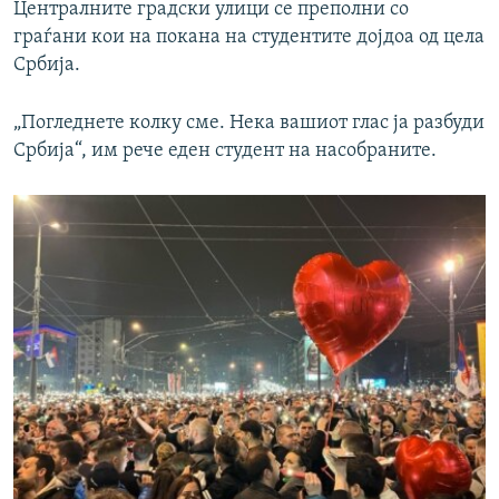
Централните градски улици се преполни со
граѓани кои на покана на студентите дојдоа од цела
Србија.
„Погледнете колку сме. Нека вашиот глас ја разбуди
Србија“, им рече еден студент на насобраните.