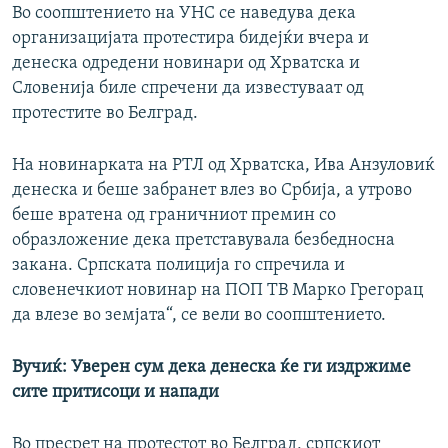
Во соопштението на УНС се наведува дека
организацијата протестира бидејќи вчера и
денеска одредени новинари од Хрватска и
Словенија биле спречени да известуваат од
протестите во Белград.
На новинарката на РТЛ од Хрватска, Ива Анзуловиќ
денеска и беше забранет влез во Србија, а утрово
беше вратена од граничниот премин со
образложение дека претставувала безбедносна
закана. Српската полиција го спречила и
словенечкиот новинар на ПОП ТВ Марко Грегорац
да влезе во земјата“, се вели во соопштението.
Вучиќ: Уверен сум дека денеска ќе ги издржиме
сите притисоци и напади
Во пресрет на протестот во Белград, српскиот