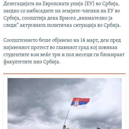
Делегацијата на Европската унија (ЕУ) во Србија,
заедно со амбасадите на земјите-членки на ЕУ во
Србија, соопштија дека Брисел „внимателно ја
следи“ актуелната политичка ситуација во Србија.
Соопштението беше објавено на 14 март, ден пред
најавениот протест во главниот град кој повикаа
студентите кои веќе три и пол месеци ги блокираат
факултетите низ Србија.