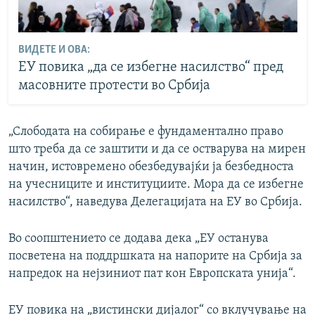
ВИДЕТЕ И ОВА:
ЕУ повика „да се избегне насилство“ пред
масовните протести во Србија
„Слободата на собирање е фундаментално право
што треба да се заштити и да се остварува на мирен
начин, истовремено обезбедувајќи ја безбедноста
на учесниците и институциите. Мора да се избегне
насилство“, наведува Делегацијата на ЕУ во Србија.
Во соопштението се додава дека „ЕУ останува
посветена на поддршката на напорите на Србија за
напредок на нејзиниот пат кон Европската унија“.
ЕУ повика на „вистински дијалог“ со вклучување на