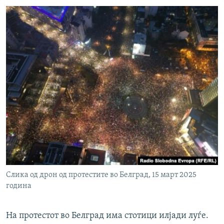
Слика од дрон од протестите во Белград, 15 март 2025
година
На протестот во Белград има стотици илјади луѓе.