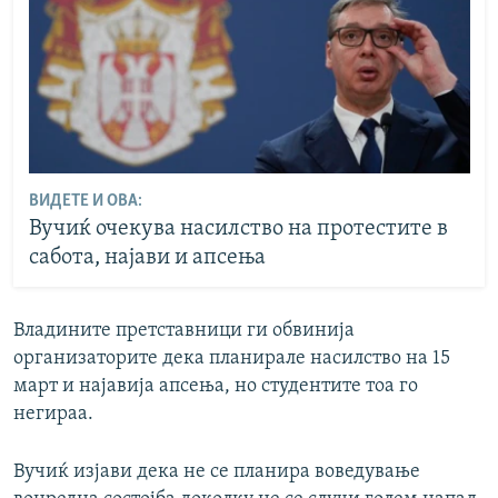
ВИДЕТЕ И ОВА:
Вучиќ очекува насилство на протестите в
сабота, најави и апсења
Владините претставници ги обвинија
организаторите дека планирале насилство на 15
март и најавија апсења, но студентите тоа го
негираа.
Вучиќ изјави дека не се планира воведување