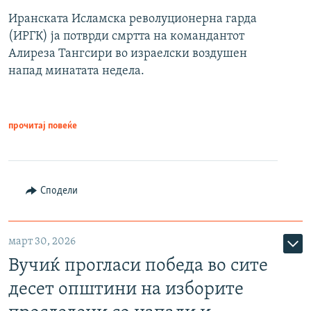
Иранската Исламска револуционерна гарда
(ИРГК) ја потврди смртта на командантот
Алиреза Тангсири во израелски воздушен
напад минатата недела.
прочитај повеќе
Сподели
март 30, 2026
Вучиќ прогласи победа во сите
десет општини на изборите