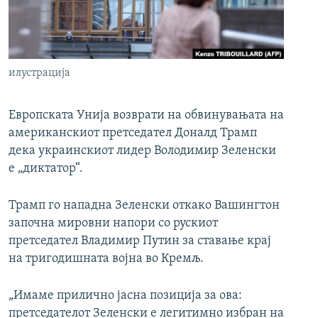
РСЕ веб страници
илустрација
Европската Унија возврати на обвинувањата на
американскиот претседател Доналд Трамп
дека украинскиот лидер Володимир Зеленски
е „диктатор“.
Трамп го нападна Зеленски откако Вашингтон
започна мировни напори со рускиот
претседател Владимир Путин за ставање крај
на тригодишната војна во Кремљ.
„Имаме прилично јасна позиција за ова:
претседателот Зеленски е легитимно избран на