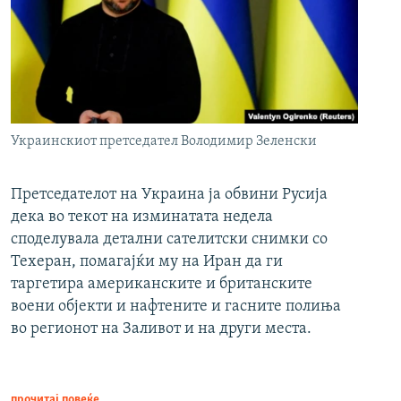
Украинскиот претседател Володимир Зеленски
Претседателот на Украина ја обвини Русија
дека во текот на изминатата недела
споделувала детални сателитски снимки со
Техеран, помагајќи му на Иран да ги
таргетира американските и британските
воени објекти и нафтените и гасните полиња
во регионот на Заливот и на други места.
прочитај повеќе