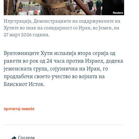
Илустрација, Демонстрациите на поддржувачите на
Хутите во знак на солидарност со Иран, во Јемен, на
27 март 2026 година.
Бунтовниците Хути испалија втора серија од
ракети во рок од 24 часа против Израел, додека
јеменската група, сојузничка на Иран, го
продлабочи своето учество во војната на
Блискиот Исток.
прочитај повеќе
Сподели