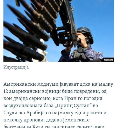
Илустрација
Американски медиуми јавуваат дека најмалку
12 американски војници биле повредени, од
кои двајца сериозно, кога Иран го погодил
воздухопловната база „Принц Султан“ во
Саудиска Арабија со најмалку една ракета и
неколку дронови, додека јеменските
бунтовници Хути ги лансирале своите први