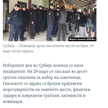
Србија -- Полиција пред гласачките места во Кула, 29
март 2026 година.
Изборниот ден во Србија помина со низа
инциденти. На 29 март се гласаше во десет
српски општини за избор на советници.
Гласањето се одржа со бројни пријавени
нерегуларности на повеќето места, физички
судири и повредени граѓани, активисти и
новинари.