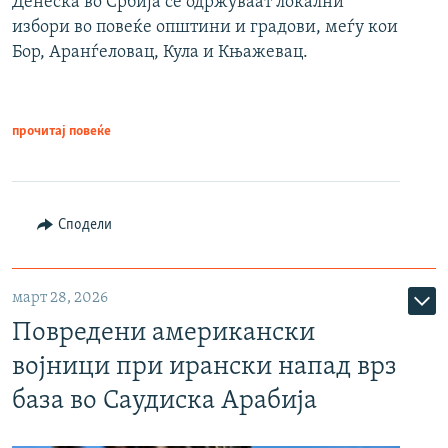
Денеска во Србија се одржуваат локални
избори во повеќе општини и градови, меѓу кои
Бор, Аранѓеловац, Кула и Књажевац.
прочитај повеќе
Сподели
март 28, 2026
Повредени американски
војници при ирански напад врз
база во Саудиска Арабија