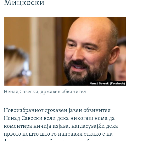
Мицкоски
Ненад Савески, државен обвинител
Новоизбраниот државен јавен обвинител
Ненад Савески вели дека никогаш нема да
коментира ничија изјава, нагласувајќи дека
првото нешто што го направил откако е на