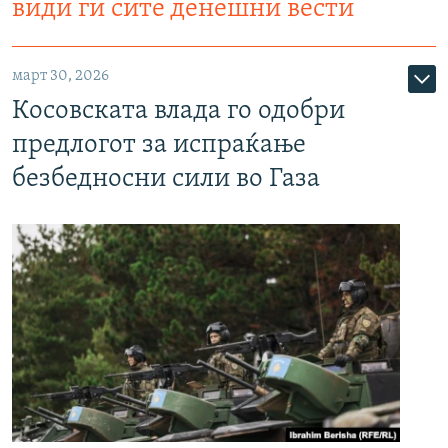
види ги сите денешни вести
март 30, 2026
Косовската влада го одобри
предлогот за испраќање
безбедносни сили во Газа