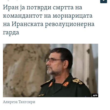
Иран ја потврди смртта на
командантот на морнарицата
на Иранската револуционерна
гарда
Алиреза Тангсири