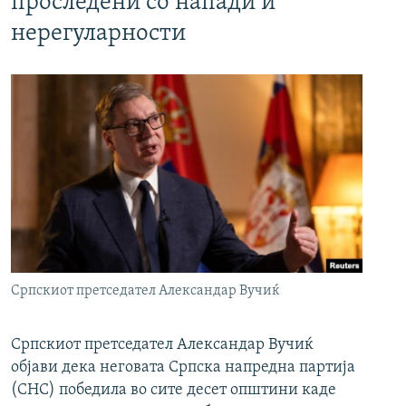
проследени со напади и
нерегуларности
Српскиот претседател Александар Вучиќ
Српскиот претседател Александар Вучиќ
објави дека неговата Српска напредна партија
(СНС) победила во сите десет општини каде