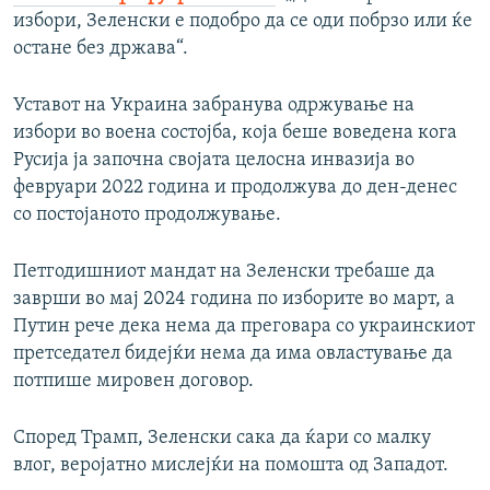
избори, Зеленски е подобро да се оди побрзо или ќе
остане без држава“.
Уставот на Украина забранува одржување на
избори во воена состојба, која беше воведена кога
Русија ја започна својата целосна инвазија во
февруари 2022 година и продолжува до ден-денес
со постојаното продолжување.
Петгодишниот мандат на Зеленски требаше да
заврши во мај 2024 година по изборите во март, а
Путин рече дека нема да преговара со украинскиот
претседател бидејќи нема да има овластување да
потпише мировен договор.
Според Трамп, Зеленски сака да ќари со малку
влог, веројатно мислејќи на помошта од Западот.