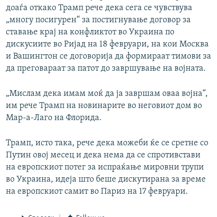
доаѓа откако Трамп рече дека сега се чувствува
„многу посигурен“ за постигнување договор за
ставање крај на конфликтот во Украина по
дискусиите во Ријад на 18 февруари, на кои Москва
и Вашингтон се договорија да формираат тимови за
да преговараат за патот до завршување на војната.
„Мислам дека имам моќ да ја завршам оваа војна“,
им рече Трамп на новинарите во неговиот дом во
Мар-а-Лаго на Флорида.
Трамп, исто така, рече дека можеби ќе се сретне со
Путин овој месец и дека нема да се спротивстави
на европскиот потег за испраќање мировни трупи
во Украина, идеја што беше дискутирана за време
на европскиот самит во Париз на 17 февруари.