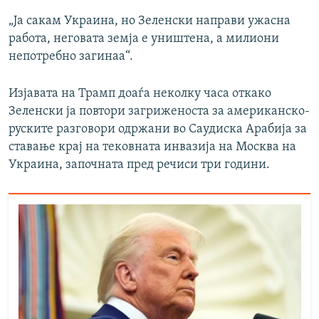
„Ја сакам Украина, но Зеленски направи ужасна
работа, неговата земја е уништена, а милиони
непотребно загинаа“.
Изјавата на Трамп доаѓа неколку часа откако
Зеленски ја повтори загриженоста за американско-
руските разговори одржани во Саудиска Арабија за
ставање крај на тековната инвазија на Москва на
Украина, започната пред речиси три години.