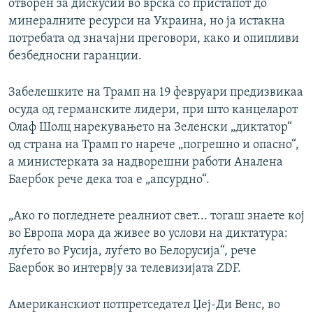
отворен за дискусии во врска со пристапот до
минералните ресурси на Украина, но ја истакна
потребата од значајни преговори, како и опипливи
безбедносни гаранции.
Забелешките на Трамп на 19 февруари предизвикаа
осуда од германските лидери, при што канцеларот
Олаф Шолц нарекувањето на Зеленски „диктатор“
од страна на Трамп го нарече „погрешно и опасно“,
а министерката за надворешни работи Аналена
Баербок рече дека тоа е „апсурдно“.
„Ако го погледнете реалниот свет... тогаш знаете кој
во Европа мора да живее во услови на диктатура:
луѓето во Русија, луѓето во Белорусија“, рече
Баербок во интервју за телевизијата ZDF.
Американскиот потпретседател Џеј-Ди Венс, во