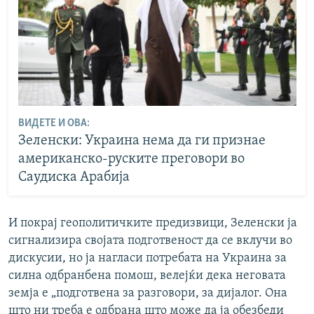
ВИДЕТЕ И ОВА:
Зеленски: Украина нема да ги признае
американско-руските преговори во
Саудиска Арабија
И покрај геополитичките предизвици, Зеленски ја
сигнализира својата подготвеност да се вклучи во
дискусии, но ја нагласи потребата на Украина за
силна одбранбена помош, велејќи дека неговата
земја е „подготвена за разговори, за дијалог. Она
што ни треба е одбрана што може да ја обезбеди