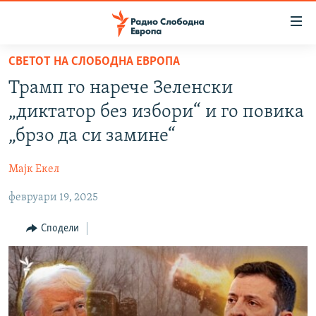
Достапни
линкови
Оди
СВЕТОТ НА СЛОБОДНА ЕВРОПА
на
МАКЕДОНИЈА
Трамп го нарече Зеленски
содржината
СВЕТ
Оди
„диктатор без избори“ и го повика
ВИЗУЕЛНО
на
„брзо да си замине“
главната
ВЕСТИ
навигација
Мајк Екел
ШТО ТРЕБА ДА ЗНАЕТЕ
Премини
на
февруари 19, 2025
ПРИЈАВИ СЕ ЗА ЊУЗЛЕТЕР
пребарување
ПОДКАСТ ЗОШТО?
Сподели
СЛЕДЕТЕ НЕ