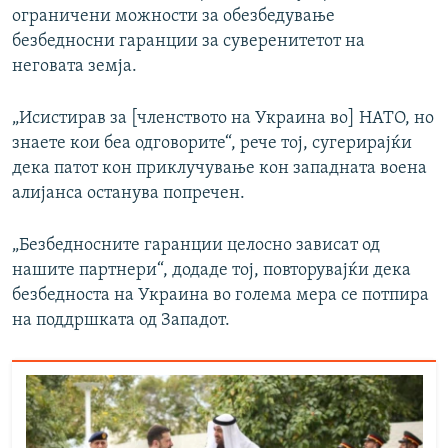
ограничени можности за обезбедување
безбедносни гаранции за суверенитетот на
неговата земја.
„Исистирав за [членството на Украина во] НАТО, но
знаете кои беа одговорите“, рече тој, сугерирајќи
дека патот кон приклучување кон западната воена
алијанса останува попречен.
„Безбедносните гаранции целосно зависат од
нашите партнери“, додаде тој, повторувајќи дека
безбедноста на Украина во голема мера се потпира
на поддршката од Западот.