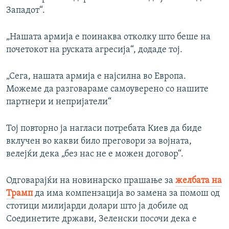
Западот“.
„Нашата армија е поинаква отколку што беше на
почетокот на руската агресија“, додаде тој.
„Сега, нашата армија е најсилна во Европа.
Можеме да разговараме самоуверено со нашите
партнери и непријатели“
Тој повторно ја нагласи потребата Киев да биде
вклучен во какви било преговори за војната,
велејќи дека „без нас не е можен договор“.
Одговарајќи на новинарско прашање за
желбата на
Трамп
да има компензација во замена за помош од
стотици милијарди долари што ја добиле од
Соединетите држави, Зеленски посочи дека е