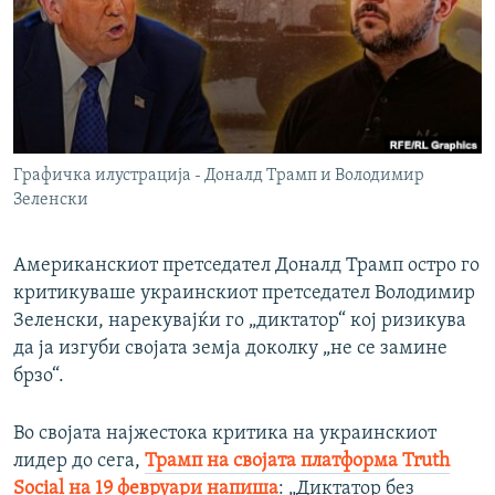
РСЕ веб страници
Графичка илустрација - Доналд Трамп и Володимир
Зеленски
Американскиот претседател Доналд Трамп остро го
критикуваше украинскиот претседател Володимир
Зеленски, нарекувајќи го „диктатор“ кој ризикува
да ја изгуби својата земја доколку „не се замине
брзо“.
Во својата најжестока критика на украинскиот
лидер до сега,
Трамп на својата платформа Truth
Social на 19 февруари напиша
: „Диктатор без