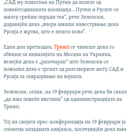
„САД му помогнаа на Путин да излезе од
повеќегодишната изолација...Путин и Русите се
многу среќни поради тоа“, рече Зеленски,
додавајќи дека „вчера имаше навестување дека
Русија е жртва, што е нешто ново“.
Еден ден претходно,
Трамп
се чинеше дека го
обвини за инвазијата на Москва на Украина,
велејќи дека е „разочаран“ што Зеленски се
пожалил дека е тргнат од разговорите меѓу САД и
Русија за завршување на војната.
Зеленски, сепак, на 19 февруари рече дека би сакал
„да има повеќе вистина“ од администрацијата на
Трамп.
Тој на својата прес-конференција на 19 февруари ја
спомена западната алијанса, посочувајќи дека има