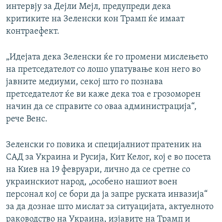
интервју за Дејли Мејл, предупреди дека
критиките на Зеленски кон Трамп ќе имаат
контраефект.
„Идејата дека Зеленски ќе го промени мислењето
на претседателот со лошо упатување кон него во
јавните медиуми, секој што го познава
претседателот ќе ви каже дека тоа е грозоморен
начин да се справите со оваа администрација“,
рече Венс.
Зеленски го повика и специјалниот пратеник на
САД за Украина и Русија, Кит Келог, кој е во посета
на Киев на 19 февруари, лично да се сретне со
украинскиот народ, „особено нашиот воен
персонал кој се бори да ја запре руската инвазија“
за да дознае што мислат за ситуацијата, актуелното
раководство на Украина, изјавите на Трамп и