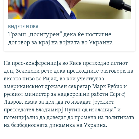
ВИДЕТЕ И ОВА:
Трамп „посигурен“ дека ќе постигне
договор за крај на војната во Украина
На прес-конференција во Киев претходно истиот
ден, Зеленски рече дека претходните разговори на
високо ниво во Ријад, во кои учествуваа
американскиот државен секретар Марк Рубио и
рускиот министер за надворешни работи Сергеј
Лавров, имаа за цел „да го извадат [рускиот
претседател Владимир] Путин од изолација“ и
потенцијално да доведат до промена на политиката
на безбедносната динамика на Украина.