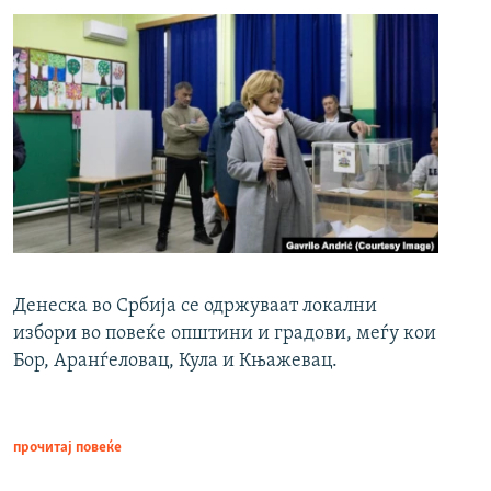
Денеска во Србија се одржуваат локални
избори во повеќе општини и градови, меѓу кои
Бор, Аранѓеловац, Кула и Књажевац.
прочитај повеќе