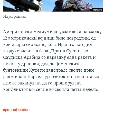
Илустрација
Американски медиуми јавуваат дека најмалку
12 американски војници биле повредени, од
кои двајца сериозно, кога Иран го погодил
воздухопловната база „Принц Султан“ во
Саудиска Арабија со најмалку една ракета и
неколку дронови, додека јеменските
бунтовници Хути ги лансирале своите први
ракети кон Израел од почетокот на војната, со
што се закануваат да го прошируваат
конфликтот кој сега е во својата петта недела.
прочитај повеќе