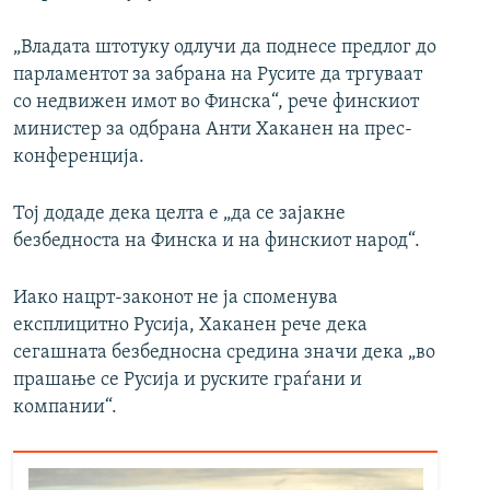
„Владата штотуку одлучи да поднесе предлог до
парламентот за забрана на Русите да тргуваат
со недвижен имот во Финска“, рече финскиот
министер за одбрана Анти Хаканен на прес-
конференција.
Тој додаде дека целта е „да се зајакне
безбедноста на Финска и на финскиот народ“.
Иако нацрт-законот не ја споменува
експлицитно Русија, Хаканен рече дека
сегашната безбедносна средина значи дека „во
прашање се Русија и руските граѓани и
компании“.