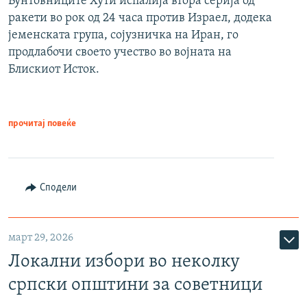
Бунтовниците Хути испалија втора серија од
ракети во рок од 24 часа против Израел, додека
јеменската група, сојузничка на Иран, го
продлабочи своето учество во војната на
Блискиот Исток.
прочитај повеќе
Сподели
март 29, 2026
Локални избори во неколку
српски општини за советници