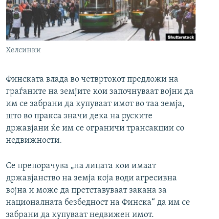
РСЕ веб страници
Хелсинки
Финската влада во четвртокот предложи на
граѓаните на земјите кои започнуваат војни да
им се забрани да купуваат имот во таа земја,
што во пракса значи дека на руските
државјани ќе им се ограничи трансакции со
недвижности.
Се препорачува „на лицата кои имаат
државјанство на земја која води агресивна
војна и може да претставуваат закана за
националната безбедност на Финска“ да им се
забрани да купуваат недвижен имот.