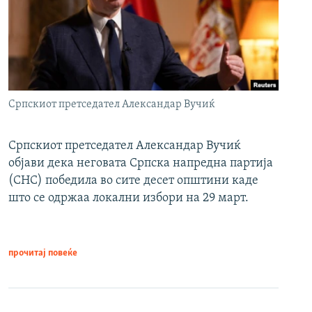
Српскиот претседател Александар Вучиќ
Српскиот претседател Александар Вучиќ
објави дека неговата Српска напредна партија
(СНС) победила во сите десет општини каде
што се одржаа локални избори на 29 март.
прочитај повеќе