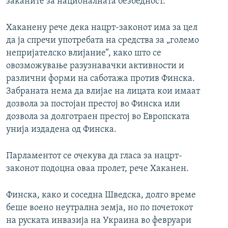
заканите за националната безбедност.
Хаканену рече дека нацрт-законот има за цел
да ја спречи употребата на средства за „големо
непријателско влијание“, како што се
овозможување разузнавачки активности и
различни форми на саботажа против Финска.
Забраната нема да влијае на лицата кои имаат
дозвола за постојан престој во Финска или
дозвола за долготраен престој во Европската
унија издадена од Финска.
Парламентот се очекува да гласа за нацрт-
законот подоцна оваа пролет, рече Хаканен.
Финска, како и соседна Шведска, долго време
беше воено неутрална земја, но по почетокот
на руската инвазија на Украина во февруари