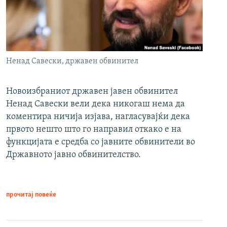
Ненад Савески, државен обвинител
Новоизбраниот државен јавен обвинител
Ненад Савески вели дека никогаш нема да
коментира ничија изјава, нагласувајќи дека
првото нешто што го направил откако е на
функцијата е средба со јавните обвинители во
Државното јавно обвинителство.
прочитај повеќе