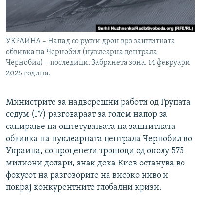
УКРАИНА – Напад со руски дрон врз заштитната
обвивка на Чернобил (нуклеарна централа
Чернобил) – последици. Забранета зона. 14 февруари
2025 година.
Министрите за надворешни работи од Групата
седум (Г7) разговараат за голем напор за
санирање на оштетувањата на заштитната
обвивка на нуклеарната централа Чернобил во
Украина, со проценети трошоци од околу 575
милиони долари, знак дека Киев останува во
фокусот на разговорите на високо ниво и
покрај конкурентните глобални кризи.