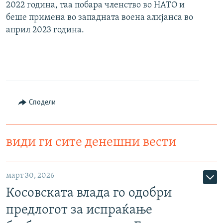
2022 година, таа побара членство во НАТО и
беше примена во западната воена алијанса во
април 2023 година.
Сподели
види ги сите денешни вести
март 30, 2026
Косовската влада го одобри
предлогот за испраќање