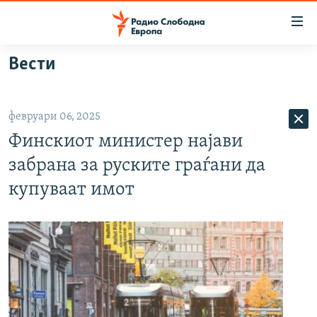
Достапни
линкови
Оди
Вести
на
МАКЕДОНИЈА
содржината
СВЕТ
Оди
февруари 06, 2025
ВИЗУЕЛНО
на
Финскиот министер најави
главната
ВЕСТИ
навигација
забрана за руските граѓани да
ШТО ТРЕБА ДА ЗНАЕТЕ
Премини
купуваат имот
на
ПРИЈАВИ СЕ ЗА ЊУЗЛЕТЕР
пребарување
ПОДКАСТ ЗОШТО?
СЛЕДЕТЕ НЕ