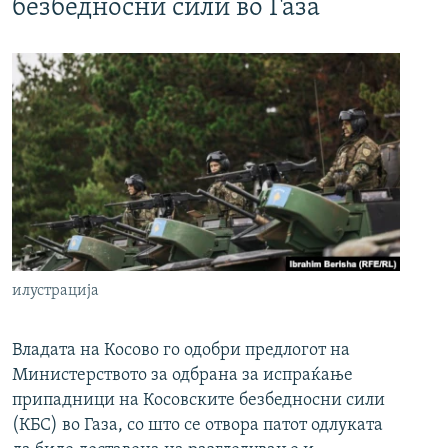
безбедносни сили во Газа
илустрација
Владата на Косово го одобри предлогот на
Министерството за одбрана за испраќање
припадници на Косовските безбедносни сили
(КБС) во Газа, со што се отвора патот одлуката