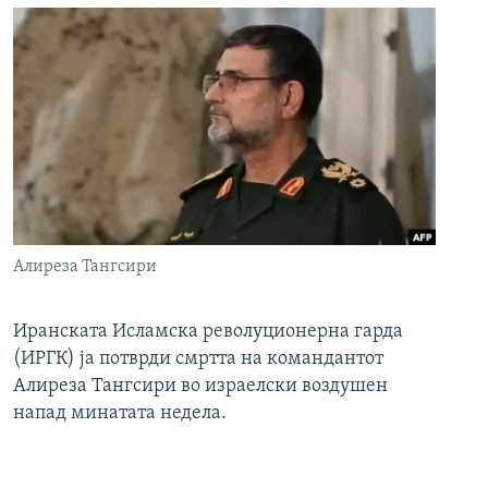
Алиреза Тангсири
Иранската Исламска револуционерна гарда
(ИРГК) ја потврди смртта на командантот
Алиреза Тангсири во израелски воздушен
напад минатата недела.