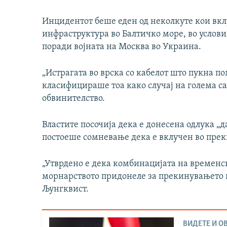
Инцидентот беше еден од неколкуте кои вкл
инфраструктура во Балтичко море, во услови
поради војната на Москва во Украина.
„Истрагата во врска со кабелот што пукна п
класифицираше тоа како случај на голема са
обвинителство.
Властите посочија дека е донесена одлука „д
постоеше сомневање дека е вклучен во прек
„Утврдено е дека комбинацијата на временск
морнарството придонеле за прекинувањето н
Љунгквист.
ВИДЕТЕ И ОВ