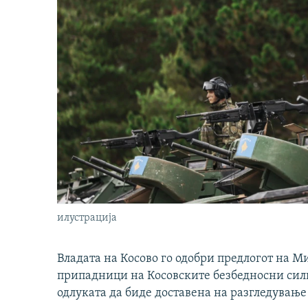
илустрација
Владата на Косово го одобри предлогот на М
припадници на Косовските безбедносни сили 
одлуката да биде доставена на разгледување