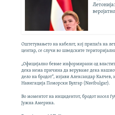
Летонија
веројатн
Оштетувањето на кабелот, кој припаѓа на л
центар, се случи во шведските територијалн
„Официјално бевме информирани од властите
дека нема причина да веруваме дека наши
дело на бродот“, изјави Александар Калчев,
Навигација Поморски Булгар (Navibulgar).
Во моментот на инцидентот, бродот носел ѓуб
Јужна Америка.