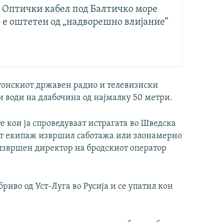
: Оптички кабел под Балтичко море
о е оштетен од „надворешно влијание“
етонскиот државен радио и телевизиски
и води на длабочина од најмалку 50 метри.
 кои ја спроведуваат истрагата во Шведска
от екипаж извршил саботажа или злонамерно
 извршен директор на бродскиот оператор
риво од Уст-Луга во Русија и се упатил кон