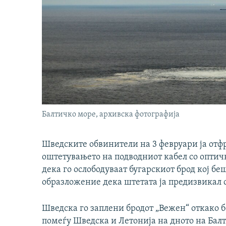
Балтичко море, архивска фотографија
Шведските обвинители на 3 февруари ја отфр
оштетувањето на подводниот кабел со оптич
дека го ослободуваат бугарскиот брод кој бе
образложение дека штетата ја предизвикал с
Шведска го заплени бродот „Вежен“ откако 
помеѓу Шведска и Летонија на дното на Балт