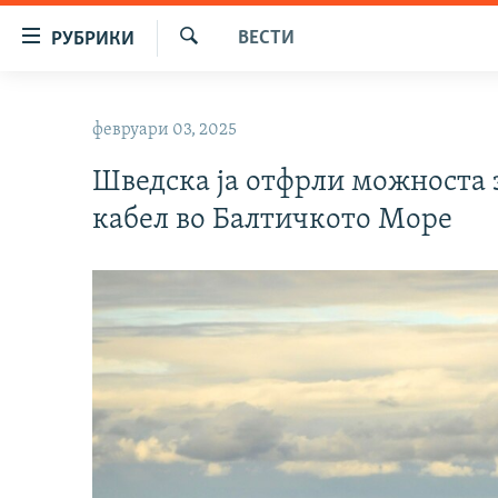
Достапни
ВЕСТИ
РУБРИКИ
линкови
Барај
Оди
МАКЕДОНИЈА
на
февруари 03, 2025
СВЕТ
содржината
Оди
Шведска ја отфрли можноста 
ВИЗУЕЛНО
на
кабел во Балтичкото Море
ВЕСТИ
главната
навигација
ШТО ТРЕБА ДА ЗНАЕТЕ
Премини
ПРИЈАВИ СЕ ЗА ЊУЗЛЕТЕР
на
пребарување
ПОДКАСТ ЗОШТО?