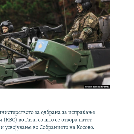
инистерството за одбрана за испраќање
(КБС) во Газа, со што се отвора патот
 и усвојување во Собранието на Косово.