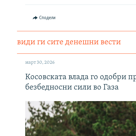
Сподели
види ги сите денешни вести
март 30, 2026
Косовската влада го одобри п
безбедносни сили во Газа