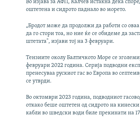
Во изјава за АФП, Калчев истакна дека споре
оштетена и сидрото паднало во морето.
„Бродот може да продолжи да работи со оваа
да го стори тоа, но ние ќе се обидеме да зас
штетата", изјави тој на 3 февруари.
Тензиите околу Балтичкото Море се зголемиј
февруари 2022 година. Серија подводни експ
пренесуваа рускиот гас во Европа во септем
се утврди.
Во октомври 2023 година, подводниот гасов
откако беше оштетен од сидрото на кинески
кабли во шведски води биле прекинати на 1