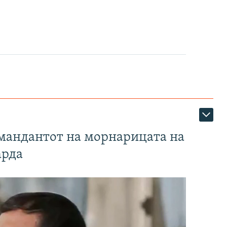
омандантот на морнарицата на
арда