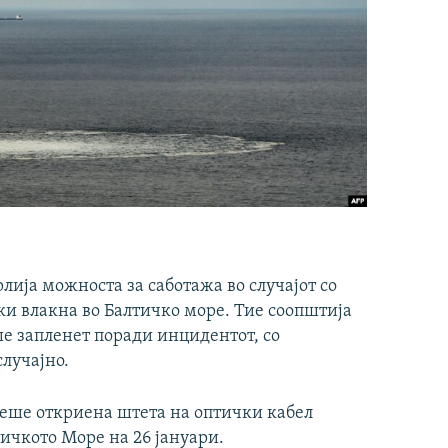
лија можноста за саботажа во случајот со
ки влакна во Балтичко море. Тие соопштија
ше запленет поради инцидентот, со
лучајно.
беше откриена штета на оптички кабел
ичкото Море на 26 јануари.