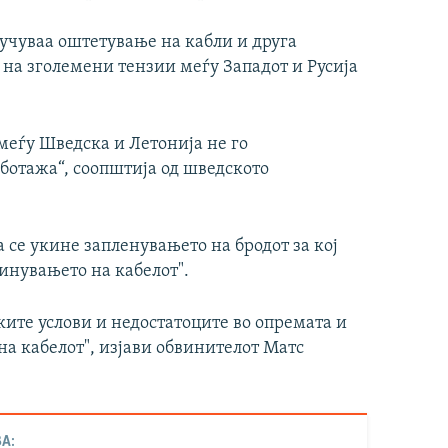
учуваа оштетување на кабли и друга
 на зголемени тензии меѓу Западот и Русија
омеѓу Шведска и Летонија не го
ботажа“, соопштија од шведското
а се укине запленувањето на бродот за кој
инувањето на кабелот".
ите услови и недостатоците во опремата и
а кабелот", изјави обвинителот Матс
А: