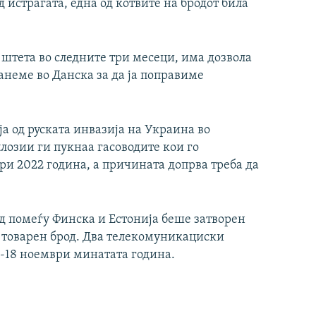
д истрагата, една од котвите на бродот била
 штета во следните три месеци, има дозвола
танеме во Данска за да ја поправиме
а од руската инвазија на Украина во
лозии ги пукнаа гасоводите кои го
ври 2022 година, а причината допрва треба да
од помеѓу Финска и Естонија беше затворен
 товарен брод. Два телекомуникациски
7-18 ноември минатата година.