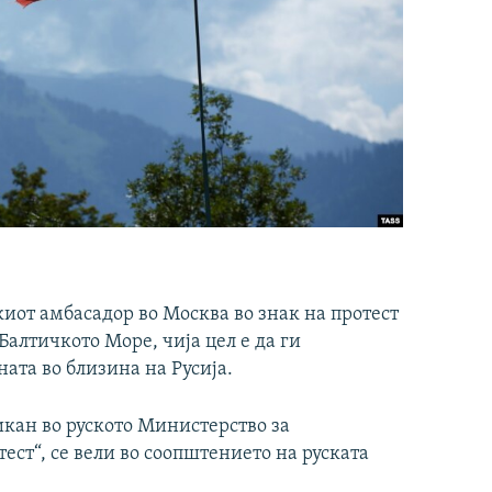
киот амбасадор во Москва во знак на протест
Балтичкото Море, чија цел е да ги
ата во близина на Русија.
икан во руското Министерство за
ест“, се вели во соопштението на руската