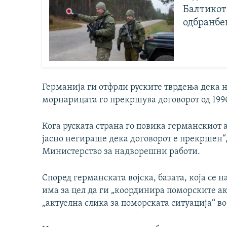
Балтикот 
одбранбен
Германија ги отфрли руските тврдења дека 
морнарицата го прекршува договорот од 199
Кога руската страна го повика германскиот а
јасно негираше дека договорот е прекршен“
Министерство за надворешни работи.
Според германската војска, базата, која се н
има за цел да ги „координира поморските ак
„актуелна слика за поморската ситуација“ во