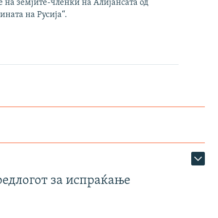
е на земјите-членки на Алијансата од
ината на Русија“.
редлогот за испраќање