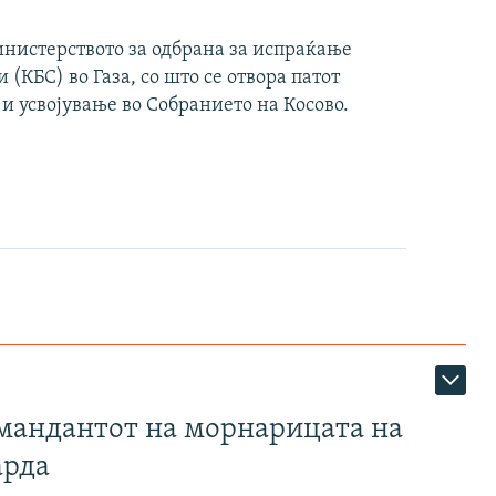
инистерството за одбрана за испраќање
(КБС) во Газа, со што се отвора патот
 и усвојување во Собранието на Косово.
омандантот на морнарицата на
арда