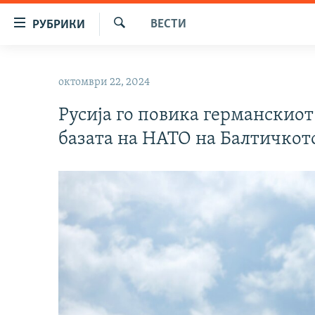
Достапни
ВЕСТИ
РУБРИКИ
линкови
Барај
Оди
МАКЕДОНИЈА
на
октомври 22, 2024
СВЕТ
содржината
Оди
Русија го повика германскиот
ВИЗУЕЛНО
на
базата на НАТО на Балтичкот
ВЕСТИ
главната
навигација
ШТО ТРЕБА ДА ЗНАЕТЕ
Премини
ПРИЈАВИ СЕ ЗА ЊУЗЛЕТЕР
на
пребарување
ПОДКАСТ ЗОШТО?