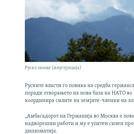
Руско знаме (илустрација)
Руските власти го повика на средба германс
поради отворањето на нова база на НАТО во 
координира силите на земјите-членки на зон
„Амбасадорот на Германија во Москва е пов
надворешни работи и му е упатен силен прот
дипломатија.