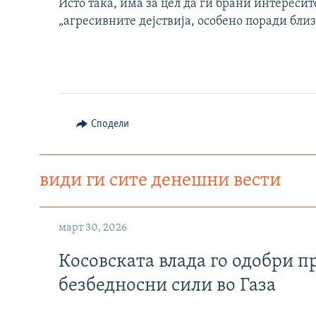
Исто така, има за цел да ги брани интересит
„агресивните дејствија, особено поради близ
Сподели
види ги сите денешни вести
март 30, 2026
Косовската влада го одобри п
безбедносни сили во Газа