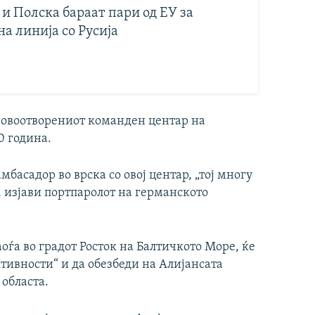
и Полска бараат пари од ЕУ за
а линија со Русија
новоотворениот команден центар на
0 година.
мбасадор во врска со овој центар, „тој многу
, изјави портпаролот на германското
аоѓа во градот Росток на Балтичкото Море, ќе
тивности“ и да обезбеди на Алијансата
 областа.