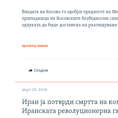
Владата на Косово го одобри предлогот на М
припадници на Косовските безбедносни сили 
одлуката да биде доставена на разгледување
прочитај повеќе
Сподели
март 30, 2026
Иран ја потврди смртта на к
Иранската револуционерна г