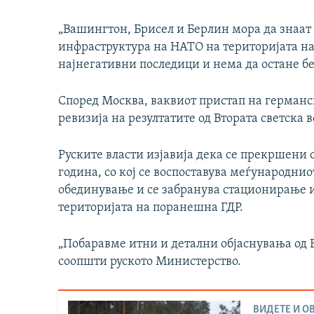
„Вашингтон, Брисел и Берлин мора да знаат
инфраструктура на НАТО на територијата н
најнегативни последици и нема да остане без
Според Москва, ваквиот пристап на германс
ревизија на резултатите од Втората светска 
Руските власти изјавија дека се прекршени 
година, со кој се воспоставува меѓународнио
обединување и се забранува стационирање и
територијата на поранешна ГДР.
„Побаравме итни и детални објаснувања од Б
соопшти руското Министерство.
ВИДЕТЕ И ОВ