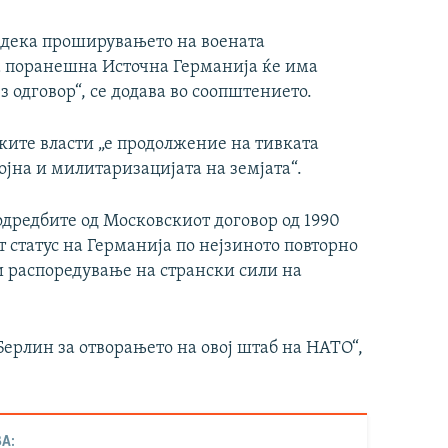
 дека проширувањето на воената
а поранешна Источна Германија ќе има
 одговор“, се додава во соопштението.
ките власти „е продолжение на тивката
војна и милитаризацијата на земјата“.
одредбите од Московскиот договор од 1990
т статус на Германија по нејзиното повторно
 распоредување на странски сили на
ерлин за отворањето на овој штаб на НАТО“,
А: