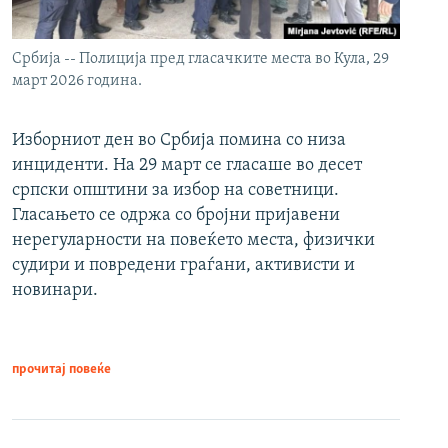
Србија -- Полиција пред гласачките места во Кула, 29
март 2026 година.
Изборниот ден во Србија помина со низа
инциденти. На 29 март се гласаше во десет
српски општини за избор на советници.
Гласањето се одржа со бројни пријавени
нерегуларности на повеќето места, физички
судири и повредени граѓани, активисти и
новинари.
прочитај повеќе