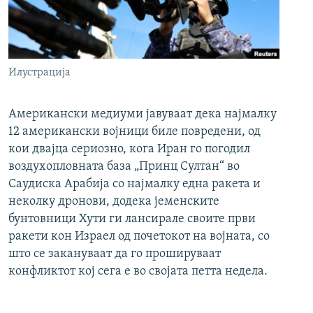
Илустрација
Американски медиуми јавуваат дека најмалку
12 американски војници биле повредени, од
кои двајца сериозно, кога Иран го погодил
воздухопловната база „Принц Султан“ во
Саудиска Арабија со најмалку една ракета и
неколку дронови, додека јеменските
бунтовници Хути ги лансирале своите први
ракети кон Израел од почетокот на војната, со
што се закануваат да го прошируваат
конфликтот кој сега е во својата петта недела.