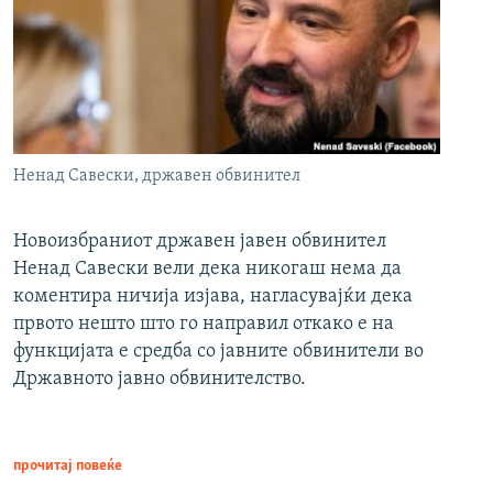
Ненад Савески, државен обвинител
Новоизбраниот државен јавен обвинител
Ненад Савески вели дека никогаш нема да
коментира ничија изјава, нагласувајќи дека
првото нешто што го направил откако е на
функцијата е средба со јавните обвинители во
Државното јавно обвинителство.
прочитај повеќе