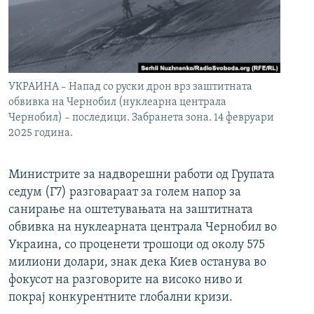
УКРАИНА – Напад со руски дрон врз заштитната
обвивка на Чернобил (нуклеарна централа
Чернобил) – последици. Забранета зона. 14 февруари
2025 година.
Министрите за надворешни работи од Групата
седум (Г7) разговараат за голем напор за
санирање на оштетувањата на заштитната
обвивка на нуклеарната централа Чернобил во
Украина, со проценети трошоци од околу 575
милиони долари, знак дека Киев останува во
фокусот на разговорите на високо ниво и
покрај конкурентните глобални кризи.