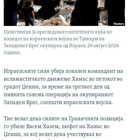
РСЕ веб страници
Палестинци ја прегледуваат оштетената куќа по
нападот на израелската војска во Тулкарм на
Западниот Брег окупиран од Израел, 29 август 2024
година.
Израелските сили убија локален командант на
исламистичкото движење Хамас во петокот во
градот Џенин, за време на третиот ден од
нивната голема операција на окупираниот
Западен Брег, соопшти израелската војска.
Тие велат дека силите на Граничната полиција
го убиле Васем Хазем, шефот на Хамас во
Џенин, за кој велат дека учествувал во