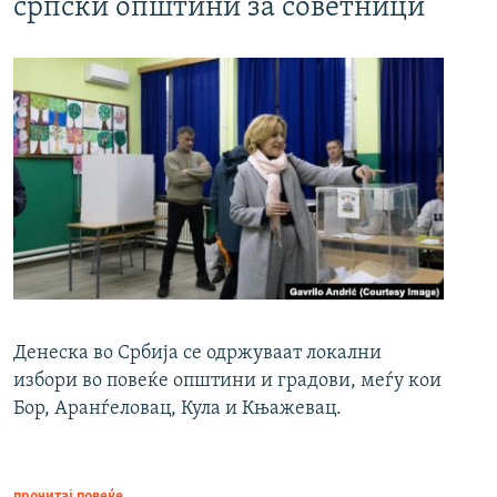
српски општини за советници
Денеска во Србија се одржуваат локални
избори во повеќе општини и градови, меѓу кои
Бор, Аранѓеловац, Кула и Књажевац.
прочитај повеќе