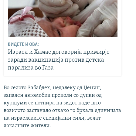
ВИДЕТЕ И ОВА:
Израел и Хамас договорија примирје
заради вакцинација против детска
парализа во Газа
Во селото Забабдех, недалеку од Џенин,
запален автомобил преполн со дупки од
куршуми се потпира на ѕидот каде што
возилото застанало откако го бркала единицата
на израелските специјални сили, велат
локалните жители.