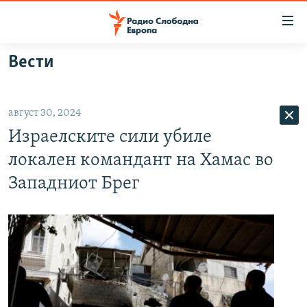
Достапни
линкови
Оди
Вести
на
МАКЕДОНИЈА
содржината
СВЕТ
Оди
август 30, 2024
ВИЗУЕЛНО
на
Израелските сили убиле
главната
ВЕСТИ
навигација
локален командант на Хамас во
ШТО ТРЕБА ДА ЗНАЕТЕ
Премини
Западниот Брег
на
ПРИЈАВИ СЕ ЗА ЊУЗЛЕТЕР
пребарување
ПОДКАСТ ЗОШТО?
СЛЕДЕТЕ НЕ