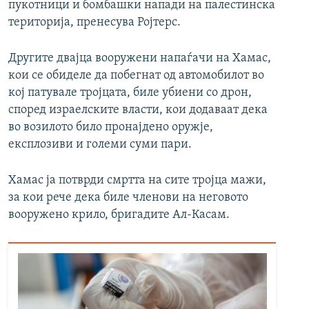
пукотници и бомбашки напади на палестинска
територија, пренесува Ројтерс.
Другите двајца вооружени напаѓачи на Хамас,
кои се обиделе да побегнат од автомобилот во
кој патувале тројцата, биле убиени со дрон,
според израелските власти, кои додаваат дека
во возилото било пронајдено оружје,
експлозиви и големи суми пари.
Хамас ја потврди смртта на сите тројца мажи,
за кои рече дека биле членови на неговото
вооружено крило, бригадите Ал-Касам.