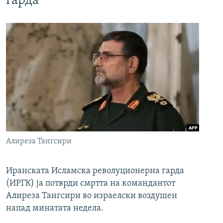
гарда
Алиреза Тангсири
Иранската Исламска револуционерна гарда
(ИРГК) ја потврди смртта на командантот
Алиреза Тангсири во израелски воздушен
напад минатата недела.