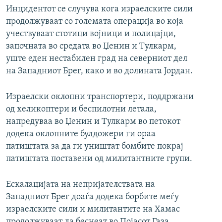
Инцидентот се случува кога израелските сили
продолжуваат со големата операција во која
учествуваат стотици војници и полицајци,
започната во средата во Џенин и Тулкарм,
уште еден нестабилен град на северниот дел
на Западниот Брег, како и во долината Јордан.
Израелски оклопни транспортери, поддржани
од хеликоптери и беспилотни летала,
напредуваа во Џенин и Тулкарм во петокот
додека оклопните булдожери ги ораа
патиштата за да ги уништат бомбите покрај
патиштата поставени од милитантните групи.
Ескалацијата на непријателствата на
Западниот Брег доаѓа додека борбите меѓу
израелските сили и милитантите на Хамас
продолжуваат да беснеат во Појасот Газа,