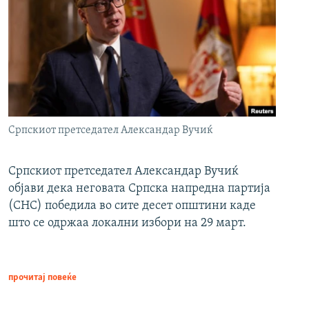
Српскиот претседател Александар Вучиќ
Српскиот претседател Александар Вучиќ
објави дека неговата Српска напредна партија
(СНС) победила во сите десет општини каде
што се одржаа локални избори на 29 март.
прочитај повеќе