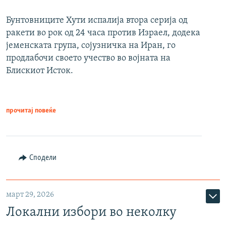
Бунтовниците Хути испалија втора серија од
ракети во рок од 24 часа против Израел, додека
јеменската група, сојузничка на Иран, го
продлабочи своето учество во војната на
Блискиот Исток.
прочитај повеќе
Сподели
март 29, 2026
Локални избори во неколку