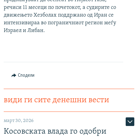
речиси 11 месеци по почетокот, а судирите со
движењето Хезболах поддржано од Иран се
интензивираа во пограничниот регион меѓу
Израел и Либан.
Сподели
види ги сите денешни вести
март 30, 2026
Косовската влада го одобри