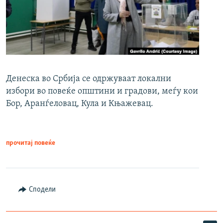
Денеска во Србија се одржуваат локални
избори во повеќе општини и градови, меѓу кои
Бор, Аранѓеловац, Кула и Књажевац.
прочитај повеќе
Сподели