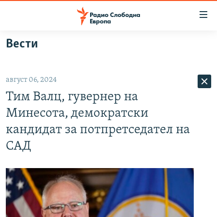
Достапни
линкови
Оди
Вести
на
МАКЕДОНИЈА
содржината
СВЕТ
Оди
август 06, 2024
ВИЗУЕЛНО
на
Тим Валц, гувернер на
главната
ВЕСТИ
навигација
Минесота, демократски
ШТО ТРЕБА ДА ЗНАЕТЕ
Премини
кандидат за потпретседател на
на
ПРИЈАВИ СЕ ЗА ЊУЗЛЕТЕР
САД
пребарување
ПОДКАСТ ЗОШТО?
СЛЕДЕТЕ НЕ