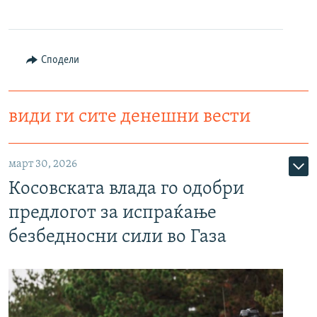
Сподели
види ги сите денешни вести
март 30, 2026
Косовската влада го одобри
предлогот за испраќање
безбедносни сили во Газа