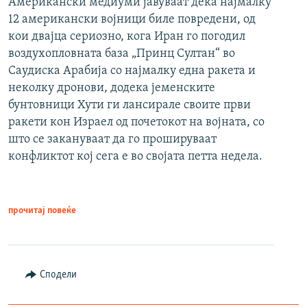
Американски медиуми јавуваат дека најмалку
12 американски војници биле повредени, од
кои двајца сериозно, кога Иран го погодил
воздухопловната база „Принц Султан“ во
Саудиска Арабија со најмалку една ракета и
неколку дронови, додека јеменските
бунтовници Хути ги лансирале своите први
ракети кон Израел од почетокот на војната, со
што се закануваат да го прошируваат
конфликтот кој сега е во својата петта недела.
прочитај повеќе
Сподели