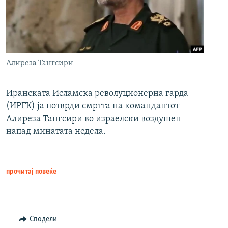
Алиреза Тангсири
Иранската Исламска револуционерна гарда
(ИРГК) ја потврди смртта на командантот
Алиреза Тангсири во израелски воздушен
напад минатата недела.
прочитај повеќе
Сподели