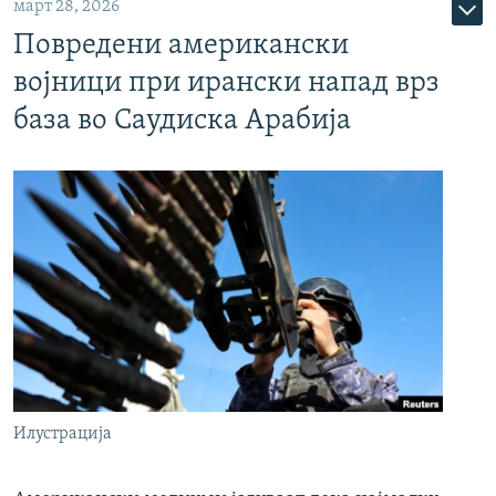
март 28, 2026
Повредени американски
војници при ирански напад врз
база во Саудиска Арабија
Илустрација