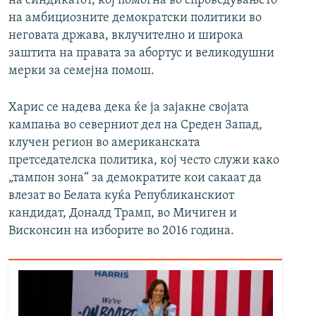
на синдикатот, кој помогна во спроведувањето
на амбициозните демократски политики во
неговата држава, вклучително и широка
заштита на правата за абортус и великодушни
мерки за семејна помош.
Харис се надева дека ќе ја зајакне својата
кампања во северниот дел на Среден Запад,
клучен регион во американската
претседателска политика, кој често служи како
„тампон зона“ за демократите кои сакаат да
влезат во Белата куќа Републиканскиот
кандидат, Доналд Трамп, во Мичиген и
Висконсин на изборите во 2016 година.