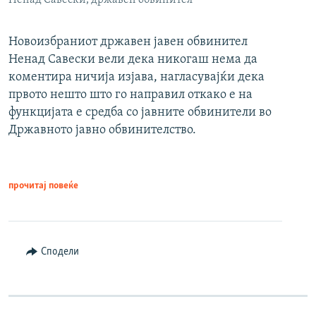
Ненад Савески, државен обвинител
Новоизбраниот државен јавен обвинител
Ненад Савески вели дека никогаш нема да
коментира ничија изјава, нагласувајќи дека
првото нешто што го направил откако е на
функцијата е средба со јавните обвинители во
Државното јавно обвинителство.
прочитај повеќе
Сподели