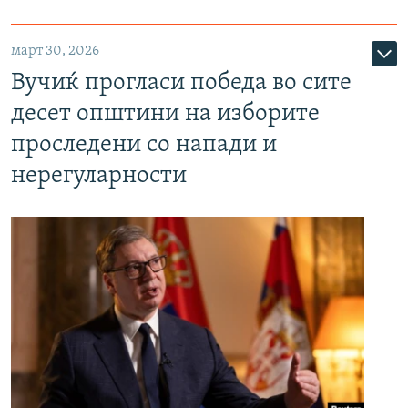
март 30, 2026
Вучиќ прогласи победа во сите
десет општини на изборите
проследени со напади и
нерегуларности