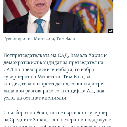
РСЕ веб страници
Гувернерот на Минесота, Тим Валц
Потпретседателката на САД, Камала Харис и
демократскиот кандидат за претседател на
САД на ноемвриските избори, го избра
гувернерот на Минесота, Тим Волц за
кандидат за потпретседател, соопштија три
лица кои разговарале со агенцијата АП, под
услов да останат анонимни.
Со изборот на Волц, таа се сврте кон гувернер
од Средниот Запад, воен ветеран и поддржувач