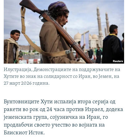
Илустрација, Демонстрациите на поддржувачите на
Хутите во знак на солидарност со Иран, во Јемен, на
27 март 2026 година.
Бунтовниците Хути испалија втора серија од
ракети во рок од 24 часа против Израел, додека
јеменската група, сојузничка на Иран, го
продлабочи своето учество во војната на
Блискиот Исток.