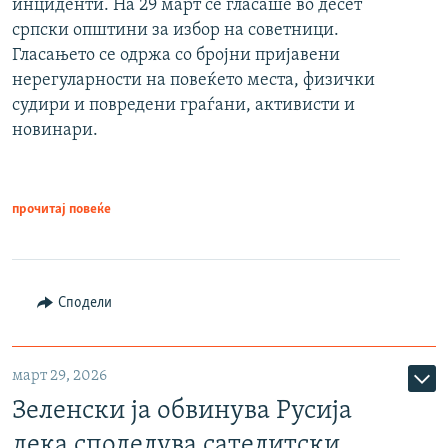
инциденти. На 29 март се гласаше во десет
српски општини за избор на советници.
Гласањето се одржа со бројни пријавени
нерегуларности на повеќето места, физички
судири и повредени граѓани, активисти и
новинари.
прочитај повеќе
Сподели
март 29, 2026
Зеленски ја обвинува Русија
дека споделува сателитски