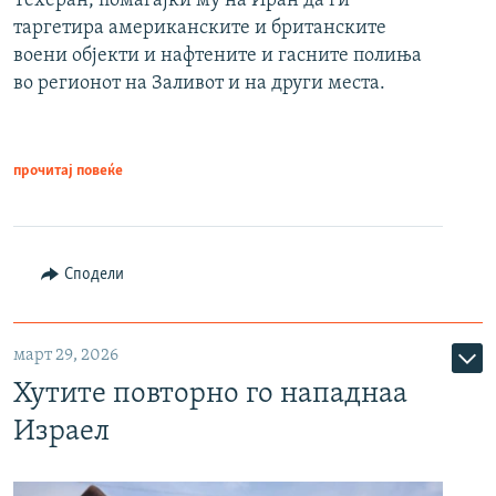
Техеран, помагајќи му на Иран да ги
таргетира американските и британските
воени објекти и нафтените и гасните полиња
во регионот на Заливот и на други места.
прочитај повеќе
Сподели
март 29, 2026
Хутите повторно го нападнаа
Израел