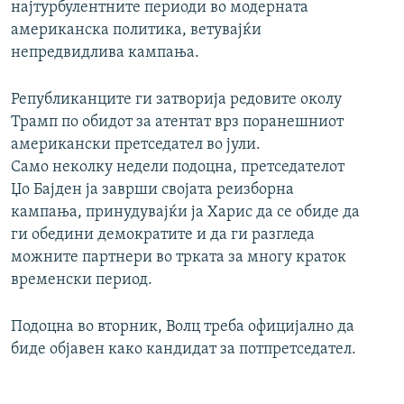
најтурбулентните периоди во модерната
американска политика, ветувајќи
непредвидлива кампања.
Републиканците ги затворија редовите околу
Трамп по обидот за атентат врз поранешниот
американски претседател во јули.
Само неколку недели подоцна, претседателот
Џо Бајден ја заврши својата реизборна
кампања, принудувајќи ја Харис да се обиде да
ги обедини демократите и да ги разгледа
можните партнери во трката за многу краток
временски период.
Подоцна во вторник, Волц треба официјално да
биде објавен како кандидат за потпретседател.