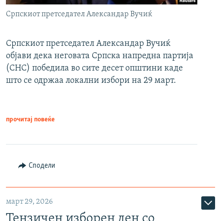
Српскиот претседател Александар Вучиќ
Српскиот претседател Александар Вучиќ
објави дека неговата Српска напредна партија
(СНС) победила во сите десет општини каде
што се одржаа локални избори на 29 март.
прочитај повеќе
Сподели
март 29, 2026
Тензичен изборен ден со