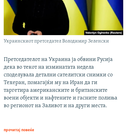
Украинскиот претседател Володимир Зеленски
Претседателот на Украина ја обвини Русија
дека во текот на изминатата недела
споделувала детални сателитски снимки со
Техеран, помагајќи му на Иран да ги
таргетира американските и британските
воени објекти и нафтените и гасните полиња
во регионот на Заливот и на други места.
прочитај повеќе