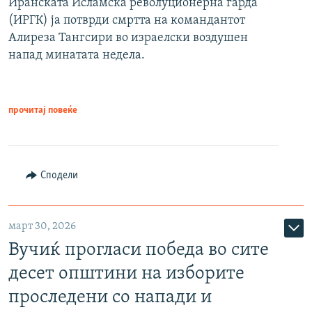
Иранската Исламска револуционерна гарда
(ИРГК) ја потврди смртта на командантот
Алиреза Тангсири во израелски воздушен
напад минатата недела.
прочитај повеќе
Сподели
март 30, 2026
Вучиќ прогласи победа во сите
десет општини на изборите
проследени со напади и