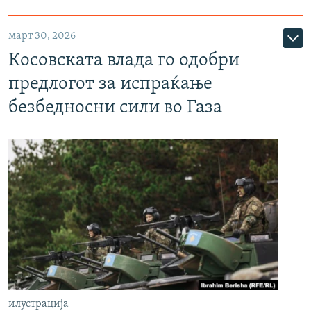
март 30, 2026
Косовската влада го одобри
предлогот за испраќање
безбедносни сили во Газа
илустрација