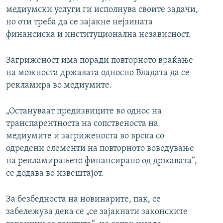
медиумски услуги ги исполнува своите задачи,
но оти треба да се зајакне нејзината
финансиска и институционална независност.
Загриженост има поради повторното враќање
на можноста државата односно Владата да се
рекламира во медиумите.
„Остануваат предизвиците во однос на
транспарентноста на сопственоста на
медиумите и загриженоста во врска со
одредени елементи на повторното воведување
на рекламирањето финансирано од државата“,
се додава во извештајот.
За безбедноста на новинарите, пак, се
забележува дека се „се зајакнати законските