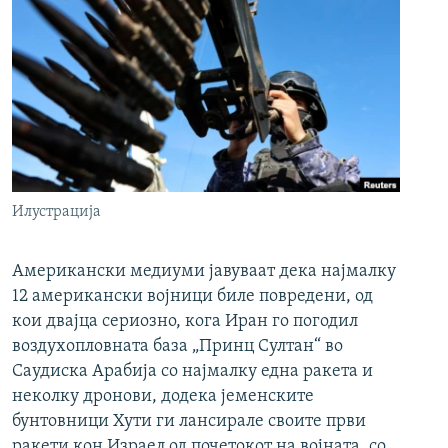
Илустрација
Американски медиуми јавуваат дека најмалку
12 американски војници биле повредени, од
кои двајца сериозно, кога Иран го погодил
воздухопловната база „Принц Султан“ во
Саудиска Арабија со најмалку една ракета и
неколку дронови, додека јеменските
бунтовници Хути ги лансирале своите први
ракети кон Израел од почетокот на војната, со