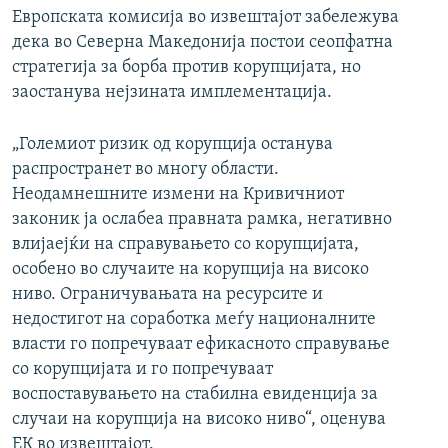
Европската комисија во извештајот забележува
дека во Северна Македонија постои сеопфатна
стратегија за борба против корупцијата, но
заостанува нејзината имплементација.
„Големиот ризик од корупција останува
распространет во многу области.
Неодамнешните измени на Кривичниот
законик ја ослабеа правната рамка, негативно
влијаејќи на справувањето со корупцијата,
особено во случаите на корупција на високо
ниво. Ограничувањата на ресурсите и
недостигот на соработка меѓу националните
власти го попречуваат ефикасното справување
со корупцијата и го попречуваат
воспоставувањето на стабилна евиденција за
случаи на корупција на високо ниво“, оценува
ЕК во извештајот.