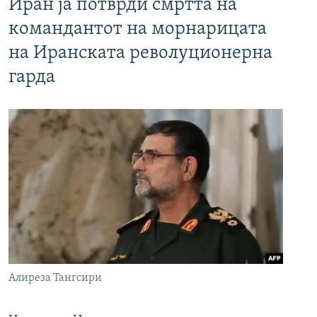
Иран ја потврди смртта на
командантот на морнарицата
на Иранската револуционерна
гарда
Алиреза Тангсири