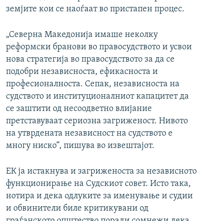
земјите кои се наоѓаат во пристапен процес.
„Северна Македонија имаше неколку
реформски бранови во правосудството и усвои
нова стратегија во правосудството за да се
подобри независноста, ефикасноста и
професионалноста. Сепак, независноста на
судството и институционалниот капацитет да
се заштити од несоодветно влијание
претставуваат сериозна загриженост. Нивото
на утврдената независност на судството е
многу ниско“, пишува во извештајот.
ЕК ја истакнува и загриженоста за независното
функционирање на Судскиот совет. Исто така,
нотира и дека одлуките за именување и судии
и обвинители биле критикувани од
граѓанското општество поради сомнежи дека