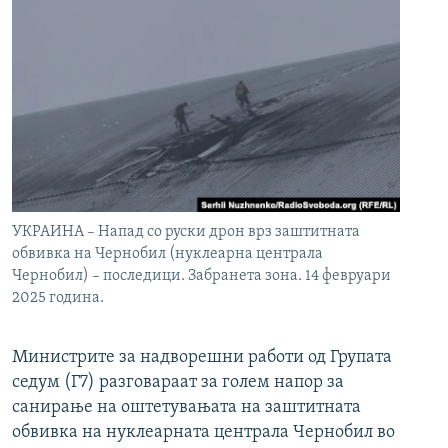
УКРАИНА – Напад со руски дрон врз заштитната
обвивка на Чернобил (нуклеарна централа
Чернобил) – последици. Забранета зона. 14 февруари
2025 година.
Министрите за надворешни работи од Групата
седум (Г7) разговараат за голем напор за
санирање на оштетувањата на заштитната
обвивка на нуклеарната централа Чернобил во