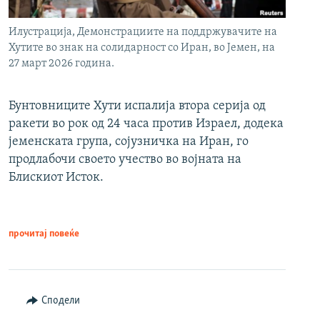
Илустрација, Демонстрациите на поддржувачите на
Хутите во знак на солидарност со Иран, во Јемен, на
27 март 2026 година.
Бунтовниците Хути испалија втора серија од
ракети во рок од 24 часа против Израел, додека
јеменската група, сојузничка на Иран, го
продлабочи своето учество во војната на
Блискиот Исток.
прочитај повеќе
Сподели