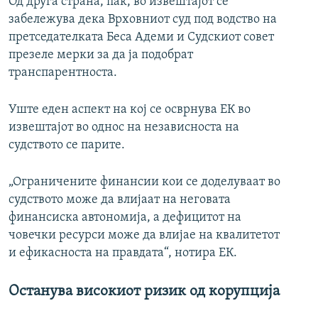
Од друга страна, пак, во извештајот се
забележува дека Врховниот суд под водство на
претседателката Беса Адеми и Судскиот совет
презеле мерки за да ја подобрат
транспарентноста.
Уште еден аспект на кој се осврнува ЕК во
извештајот во однос на независноста на
судството се парите.
„Ограничените финансии кои се доделуваат во
судството може да влијаат на неговата
финансиска автономија, а дефицитот на
човечки ресурси може да влијае на квалитетот
и ефикасноста на правдата“, нотира ЕК.
Останува високиот ризик од корупција