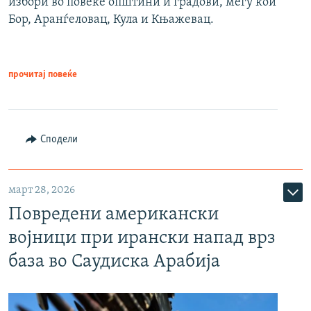
избори во повеќе општини и градови, меѓу кои
Бор, Аранѓеловац, Кула и Књажевац.
прочитај повеќе
Сподели
март 28, 2026
Повредени американски
војници при ирански напад врз
база во Саудиска Арабија