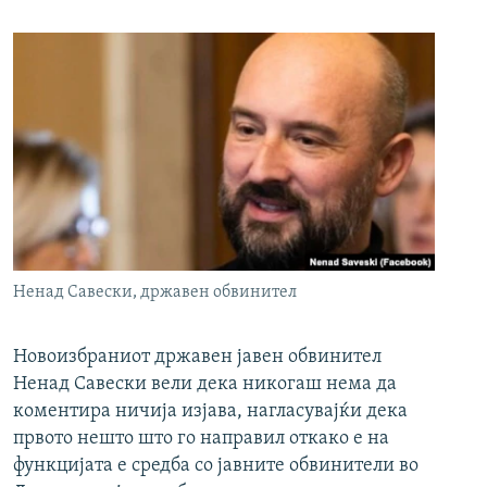
Ненад Савески, државен обвинител
Новоизбраниот државен јавен обвинител
Ненад Савески вели дека никогаш нема да
коментира ничија изјава, нагласувајќи дека
првото нешто што го направил откако е на
функцијата е средба со јавните обвинители во