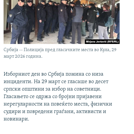
Србија -- Полиција пред гласачките места во Кула, 29
март 2026 година.
Изборниот ден во Србија помина со низа
инциденти. На 29 март се гласаше во десет
српски општини за избор на советници.
Гласањето се одржа со бројни пријавени
нерегуларности на повеќето места, физички
судири и повредени граѓани, активисти и
новинари.