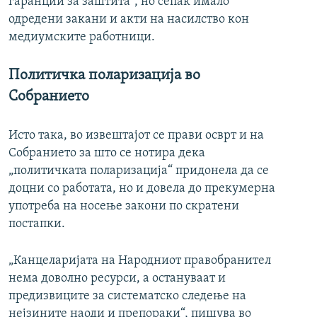
гаранции за заштита“, но сепак имало
одредени закани и акти на насилство кон
медиумските работници.
Политичка поларизација во
Собранието
Исто така, во извештајот се прави осврт и на
Собранието за што се нотира дека
„политичката поларизација“ придонела да се
доцни со работата, но и довела до прекумерна
употреба на носење закони по скратени
постапки.
„Канцеларијата на Народниот правобранител
нема доволно ресурси, а остануваат и
предизвиците за систематско следење на
нејзините наоди и препораки“, пишува во