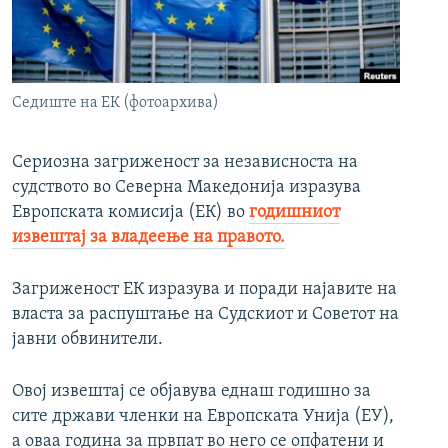
РСЕ веб страници
Седиште на ЕК (фотоархива)
Сериозна загриженост за независноста на
судството во Северна Македонија изразува
Европската комисија (ЕК) во
годишниот
извештај за владеење на правото.
Загриженост ЕК изразува и поради најавите на
власта за распуштање на Судскиот и Советот на
јавни обвинители.
Овој извештај се објавува еднаш годишно за
сите држави членки на Европската Унија (ЕУ),
а оваа година за првпат во него се опфатени и