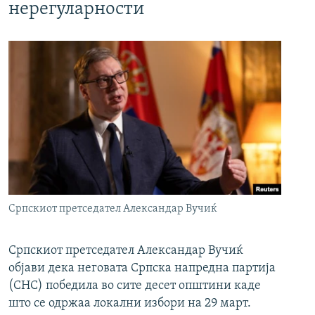
нерегуларности
Српскиот претседател Александар Вучиќ
Српскиот претседател Александар Вучиќ
објави дека неговата Српска напредна партија
(СНС) победила во сите десет општини каде
што се одржаа локални избори на 29 март.