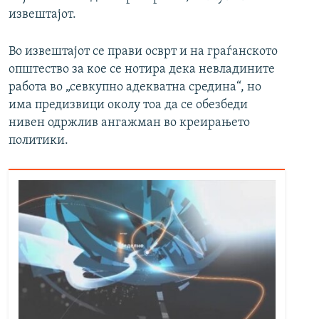
извештајот.
Во извештајот се прави осврт и на граѓанското
општество за кое се нотира дека невладините
работа во „севкупно адекватна средина“, но
има предизвици околу тоа да се обезбеди
нивен одржлив ангажман во креирањето
политики.