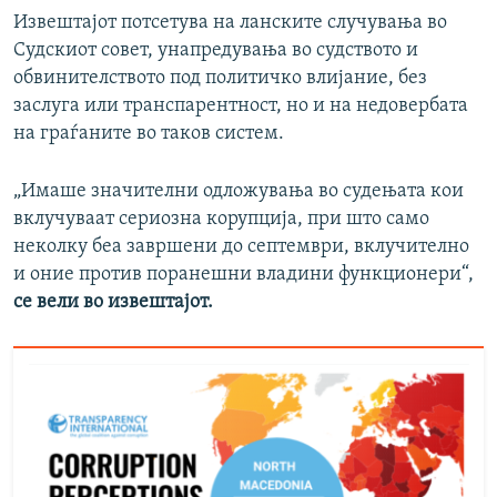
Извештајот потсетува на ланските случувања во
Судскиот совет, унапредувања во судството и
обвинителството под политичко влијание, без
заслуга или транспарентност, но и на недовербата
на граѓаните во таков систем.
„Имаше значителни одложувања во судењата кои
вклучуваат сериозна корупција, при што само
неколку беа завршени до септември, вклучително
и оние против поранешни владини функционери“,
се вели во извештајот.