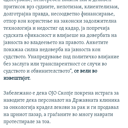
притисок врз судиите, непотизам, клиентелизам,
долготрајна правда, несоодветно финансирање,
отпор кон користење на законски задолжителна
технологија и недостиг од кадар, ја попречија
судската ефикасност и влијаеше на довербата на
јавноста во владеењето на правото. Анкетите
покажаа силна недоверба на јавноста кон
судството. Унапредување под политичко влијание
без заслуга или транспарентност се случи во
судството и обвинителството“,
се вели во
извештајот.
Забележано е дека ОЈО Скопје покрена истрага за
наводите дека персоналот на Државната клиника
за онкологија крадел лекови за рак и ги продавал
на црниот пазар, а граѓаните во многу наврати
протестирале за тоа.