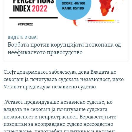
ВИДЕТЕ И ОВА:
Борбата против корупцијата поткопана од
неефикасното правосудство
Стејт депарментот забележува дека Владата не
секогаш ја почитувала судската независност, иако
Уставот предвидува независно судство.
„Уставот предвидуваше независно судство, но
владата не секогаш ја почитуваше судската
независност и непристрасност. Веродостојните
извештаи за неоправдано судско несоодветно
однесување, непотребен политички и деловен