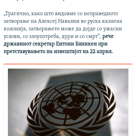
„Трагично, како што видовме со неправедното
затворање на Алексеј Навални во руска казнена
колонија, затворањето може да дојде со ужасни
услови, со злоупотреба, дури и со смрт“,
рече
државниот секретар Ентони Блинкен при
претставувањето на извештајот на 22 април.