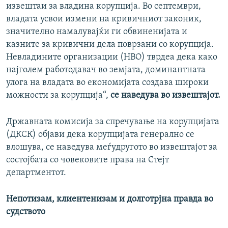
извештаи за владина корупција. Во септември,
владата усвои измени на кривичниот законик,
значително намалувајќи ги обвиненијата и
казните за кривични дела поврзани со корупција.
Невладините организации (НВО) тврдеа дека како
најголем работодавач во земјата, доминантната
улога на владата во економијата создава широки
можности за корупција“,
се наведува во извештајот.
Државната комисија за спречување на корупцијата
(ДКСК) објави дека корупцијата генерално се
влошува, се наведува меѓудругото во извештајот за
состојбата со човековите права на Стејт
департментот.
Непотизам, клиентенизам и долготрјна правда во
судството