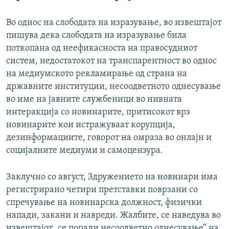
Во однос на слободата на изразување, во извештајот
пишува дека слободата на изразување била
поткопана од неефикасноста на правосудниот
систем, недостатокот на транспарентност во однос
на медиумското рекламирање од страна на
државните институции, несоодветното однесување
во име на јавните службеници во нивната
интеракција со новинарите, притисокот врз
новинарите кои истражуваат корупција,
дезинформациите, говорот на омраза во онлајн и
социјалните медиуми и самоцензура.
Заклучно со август, Здружението на новинари има
регистрирано четири претставки поврзани со
спречување на новинарска должност, физички
напади, закани и навреди. Жалбите, се наведува во
извештајот „се поради несоодветно однесување“ на