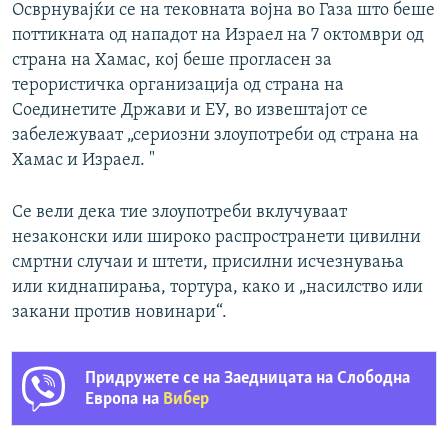
Осврнувајќи се на тековната војна во Газа што беше
поттикната од нападот на Израел на 7 октомври од
страна на Хамас, кој беше прогласен за
терористичка организација од страна на
Соединетите Држави и ЕУ, во извештајот се
забележуваат „сериозни злоупотреби од страна на
Хамас и Израел. "
Се вели дека тие злоупотреби вклучуваат
незаконски или широко распространети цивилни
смртни случаи и штети, присилни исчезнувања
или киднапирања, тортура, како и „насилство или
закани против новинари“.
Придружете се на Заедницата на Слободна
Европа на
Вибер