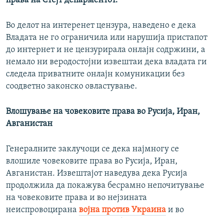
права на Стејт депарментот.
Во делот на интеренет цензура, наведено е дека
Владата не го ограничила или нарушија пристапот
до интернет и не цензурирала онлајн содржини, а
немало ни веродостојни извештаи дека владата ги
следела приватните онлајн комуникации без
соодветно законско овластување.
Влошување на човековите права во Русија, Иран,
Авганистан
Генералните заклучоци се дека најмногу се
влошиле човековите права во Русија, Иран,
Авганистан. Извештајот наведува дека Русија
продолжила да покажува бесрамно непочитување
на човековите права и во нејзината
неиспровоцирана
војна против Украина
и во