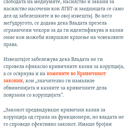
слободата на медиумите, насилство и закани за
насилство насочени кон ЛГБТ-и заедницата се само
дел од забелешките и во овој извештај. Во него
меѓудругото, се додава дека Владата презела
ограничени чекори за да ги идентификува и казни
оние кои можеби извршиле кршење на човековите
права.
Извештајот забележува дека Владата не ги
спровела ефикасно кривичните казни за корупција,
а се осврнува и на
измените во Кривичниот
законик,
кои „значително ги намалиле
обвиненијата и казните за кривичните дела
поврзани со корупцијата“.
„Законот предвидуваше кривични казни за
корупција од страна на функционери, но владата не
го спроведе ефективно законот. Имаше бројни