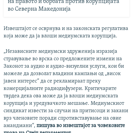
на правото и борбата против корупцијата
во Северна Македонија
Извештајот се осврнува и на законската регулатива
која може да ја влоши медиумската корупција.
„Независните медиумски здруженија изразија
стравување во врска со предложените измени на
Законот за аудио и аудио-визуелни услуги, кои би
можеле да дозволат владини кампањи од „висок
јавен интерес“ да се рекламираат преку
комерцијалните радиодифузери. Критичарите
тврдеа дека ова може да ја влоши медиумската
корупција и уредувачкото мешање. Медиумскиот
синдикат извести за случаи на притисоци и закани
врз членовите поради спротивставување на овие
амандмани“,
пишува во извештајот за човековите