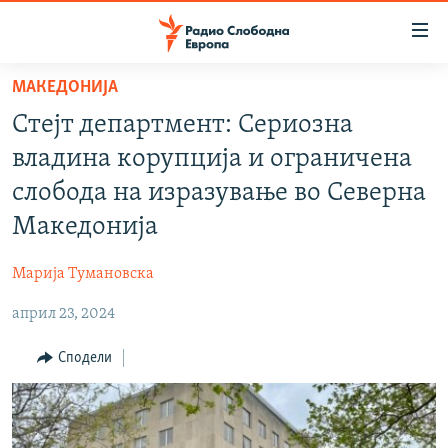
Достапни
линкови
Оди
МАКЕДОНИЈА
на
МАКЕДОНИЈА
Стејт департмент: Сериозна
содржината
СВЕТ
Оди
владина корупција и ограничена
ВИЗУЕЛНО
на
слобода на изразување во Северна
главната
ВЕСТИ
Македонија
навигација
ШТО ТРЕБА ДА ЗНАЕТЕ
Премини
Марија Тумановска
на
ПРИЈАВИ СЕ ЗА ЊУЗЛЕТЕР
пребарување
април 23, 2024
ПОДКАСТ ЗОШТО?
Сподели
СЛЕДЕТЕ НЕ