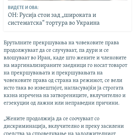
ВИДЕТЕ И ОВА:
ОН: Русија стои зад „широката и
систематска“ тортура во Украина
Бруталните прекршувања на човековите права
продолжуваат да се случуваат, па дури и се
влошуваат во Иран, каде што жените и членовите
на маргинализираните заедници го носат товарот
на прекршувањата и прекршувањата на
човековите права од страна на режимот, се вели
исто така во извештајот, нагласувајќи ја строгата
казна изречена на затворениците, вклучително и
егзекуции од лажни или неправедни причини.
„Жените продолжија да се соочуваат со
дискриминација, вклучително и преку засилени
средства за спроведување на задолжителниот