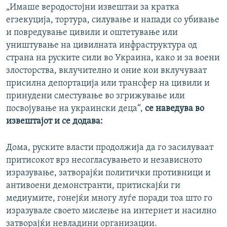
„Имаше веродостојни извештаи за кратка
егзекуција, тортура, силување и напади со убивање
и повредување цивили и оштетување или
уништување на цивилната инфраструктура од
страна на руските сили во Украина, како и за воени
злосторства, вклучително и оние кои вклучуваат
присилна депортација или трансфер на цивили и
принудени сместување во згрижување или
посвојување на украински деца“,
се наведува во
извештајот и се додава:
Дома, руските власти продолжија да го засилуваат
притисокот врз несогласувањето и независното
изразување, затворајќи политички противници и
антивоени демонстранти, притискајќи ги
медиумите, гонејќи многу луѓе поради тоа што го
изразувале своето мислење на интернет и насилно
затворајќи невладини организации.