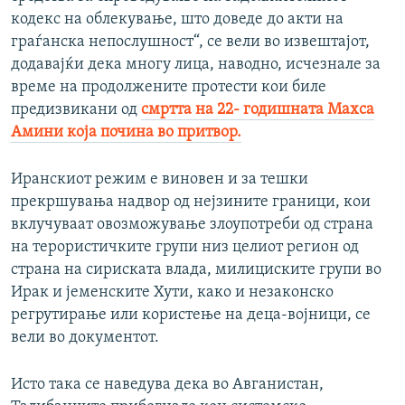
кодекс на облекување, што доведе до акти на
граѓанска непослушност“, се вели во извештајот,
додавајќи дека многу лица, наводно, исчезнале за
време на продолжените протести кои биле
предизвикани од
смртта на 22- годишната Махса
Амини која почина во притвор.
Иранскиот режим е виновен и за тешки
прекршувања надвор од нејзините граници, кои
вклучуваат овозможување злоупотреби од страна
на терористичките групи низ целиот регион од
страна на сириската влада, милициските групи во
Ирак и јеменските Хути, како и незаконско
регрутирање или користење на деца-војници, се
вели во документот.
Исто така се наведува дека во Авганистан,