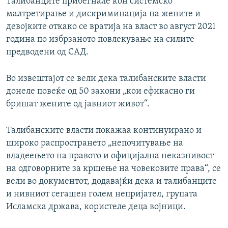
Талибанците прибегнале кон системско
малтретирање и дискриминација на жените и
девојките откако се вратија на власт во август 2021
година по избрзаното повлекување на силите
предводени од САД.
Во извештајот се вели дека талибанските власти
донеле повеќе од 50 закони „кои ефикасно ги
бришат жените од јавниот живот“.
Талибанските власти покажаа континуирано и
широко распространето „непочитување на
владеењето на правото и официјална неказнивост
на одговорните за кршење на човековите права“, се
вели во документот, додавајќи дека и талибанците
и нивниот сегашен голем непријател, групата
Исламска држава, користеле деца војници.