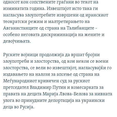
односот кон сопствените граѓани во текот на
изминатата година. Извештајот исто така ги
нагласува злоупотребите извршени од иранскиот
теократски режим и малтретирањето на
Авганистанците од страна на Талибанците -
особено неговата дискриминација на жените и
девојчињата.
Руските војници продолжија да вршат бројни
злоупотреби и злосторства, од кои некои се воени
злосторства, се вели во извештајот, нагласувајќи го
издавањето на налози за апсење од страна на
Меѓународниот кривичен суд за рускиот
претседател Владимир Путин и комесарката за
правата на децата Марија Лвова-Белова за нивната
улога во принудните депортација на украински
деца во Русија.