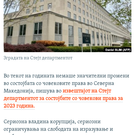
РСЕ веб страници
Зградата на Стејт департментот
Во текот на годината немаше значителни промени
во состојбата со човековите права во Северна
Македонија, пишува во
извештајот на Стејт
департментот за состојбите со човекови права за
2023 година.
Сериозна владина корупција, сериозни
ограничувања на слободата на изразување и