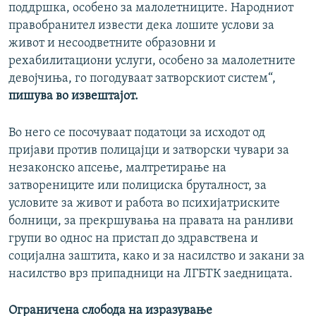
поддршка, особено за малолетниците. Народниот
правобранител извести дека лошите услови за
живот и несоодветните образовни и
рехабилитациони услуги, особено за малолетните
девојчиња, го погодуваат затворскиот систем“,
пишува во извештајот.
Во него се посочуваат податоци за исходот од
пријави против полицајци и затворски чувари за
незаконско апсење, малтретирање на
затворениците или полициска бруталност, за
условите за живот и работа во психијатриските
болници, за прекршувања на правата на ранливи
групи во однос на пристап до здравствена и
социјална заштита, како и за насилство и закани за
насилство врз припадници на ЛГБТК заедницата.
Ограничена слобода на изразување