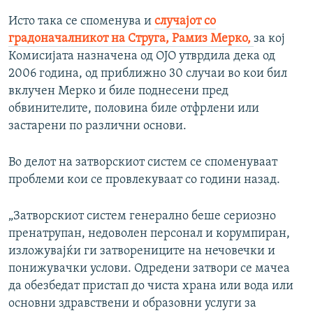
Исто така се споменува и
случајот со
градоначалникот на Струга, Рамиз Мерко,
за кој
Комисијата назначена од ОЈО утврдила дека од
2006 година, од приближно 30 случаи во кои бил
вклучен Мерко и биле поднесени пред
обвинителите, половина биле отфрлени или
застарени по различни основи.
Во делот на затворскиот систем се споменуваат
проблеми кои се провлекуваат со години назад.
„Затворскиот систем генерално беше сериозно
пренатрупан, недоволен персонал и корумпиран,
изложувајќи ги затворениците на нечовечки и
понижувачки услови. Одредени затвори се мачеа
да обезбедат пристап до чиста храна или вода или
основни здравствени и образовни услуги за