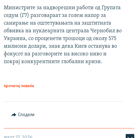
Министрите за надворешни работи од Групата
седум (Г7) разговараат за голем напор за
санирање на оштетувањата на заштитната
обвивка на нуклеарната централа Чернобил во
Украина, со проценети трошоци од околу 575
милиони долари, знак дека Киев останува во
фокусот на разговорите на високо ниво и
покрај конкурентните глобални кризи.
прочитај повеќе
Сподели
март 27, 2026