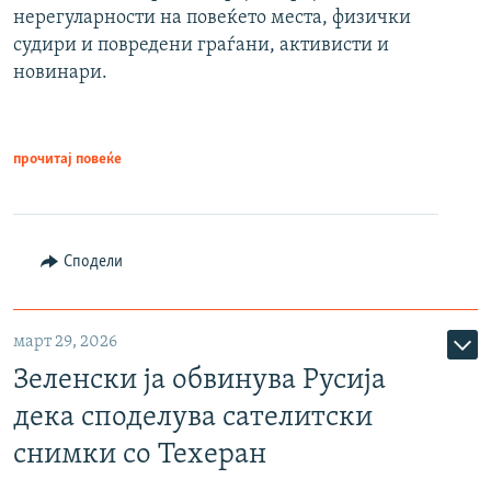
нерегуларности на повеќето места, физички
судири и повредени граѓани, активисти и
новинари.
прочитај повеќе
Сподели
март 29, 2026
Зеленски ја обвинува Русија
дека споделува сателитски
снимки со Техеран