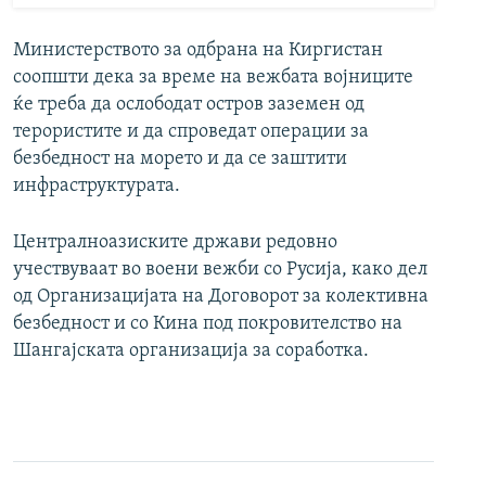
Министерството за одбрана на Киргистан
соопшти дека за време на вежбата војниците
ќе треба да ослободат остров заземен од
терористите и да спроведат операции за
безбедност на морето и да се заштити
инфраструктурата.
Централноазиските држави редовно
учествуваат во воени вежби со Русија, како дел
од Организацијата на Договорот за колективна
безбедност и со Кина под покровителство на
Шангајската организација за соработка.