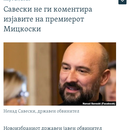
Савески не ги коментира
изјавите на премиерот
Мицкоски
Ненад Савески, државен обвинител
Новоизбраниот државен јавен обвинител