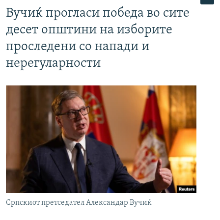
Вучиќ прогласи победа во сите
десет општини на изборите
проследени со напади и
нерегуларности
Српскиот претседател Александар Вучиќ