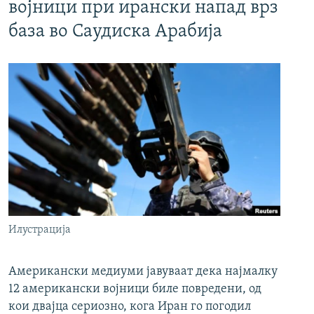
војници при ирански напад врз
база во Саудиска Арабија
Илустрација
Американски медиуми јавуваат дека најмалку
12 американски војници биле повредени, од
кои двајца сериозно, кога Иран го погодил