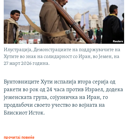
Илустрација, Демонстрациите на поддржувачите на
Хутите во знак на солидарност со Иран, во Јемен, на
27 март 2026 година.
Бунтовниците Хути испалија втора серија од
ракети во рок од 24 часа против Израел, додека
јеменската група, сојузничка на Иран, го
продлабочи своето учество во војната на
Блискиот Исток.
прочитај повеќе