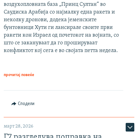
воздухопловната база „Принц Султан“ во
Саудиска Арабија со најмалку една ракета и
неколку дронови, додека јеменските
бунтовници Хути ги лансирале своите први
ракети кон Израел од почетокот на војната, со
што се закануваат да го прошируваат
конфликтот кој сега е во својата петта недела.
прочитај повеќе
Сподели
март 28, 2026
Г7 разгледува поправка на