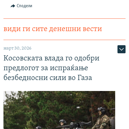
Сподели
види ги сите денешни вести
март 30, 2026
Косовската влада го одобри
предлогот за испраќање
безбедносни сили во Газа