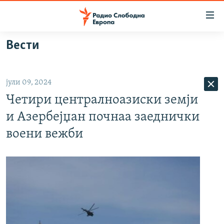
Достапни
линкови
Оди
Вести
на
МАКЕДОНИЈА
содржината
СВЕТ
Оди
јули 09, 2024
ВИЗУЕЛНО
на
Четири централноазиски земји
главната
ВЕСТИ
навигација
и Азербејџан почнаа заеднички
ШТО ТРЕБА ДА ЗНАЕТЕ
Премини
воени вежби
на
ПРИЈАВИ СЕ ЗА ЊУЗЛЕТЕР
пребарување
ПОДКАСТ ЗОШТО?
СЛЕДЕТЕ НЕ