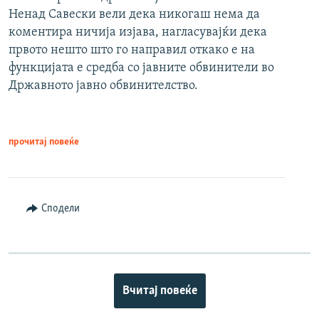
Ненад Савески вели дека никогаш нема да
коментира ничија изјава, нагласувајќи дека
првото нешто што го направил откако е на
функцијата е средба со јавните обвинители во
Државното јавно обвинителство.
прочитај повеќе
Сподели
Вчитај повеќе