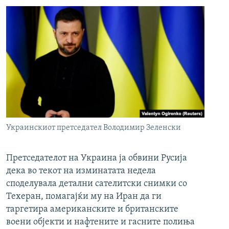
Украинскиот претседател Володимир Зеленски
Претседателот на Украина ја обвини Русија
дека во текот на изминатата недела
споделувала детални сателитски снимки со
Техеран, помагајќи му на Иран да ги
таргетира американските и британските
воени објекти и нафтените и гасните полиња