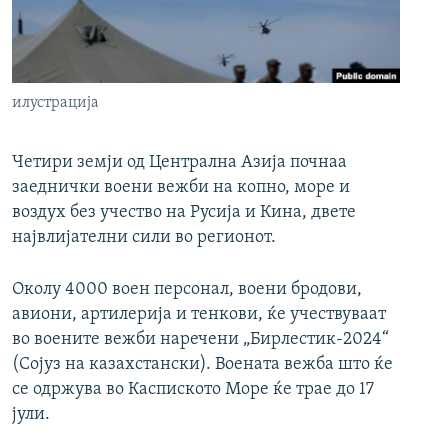
РСЕ веб страници
илустрација
Четири земји од Централна Азија почнаа
заеднички воени вежби на копно, море и
воздух без учество на Русија и Кина, двете
највлијателни сили во регионот.
Околу 4000 воен персонал, воени бродови,
авиони, артилерија и тенкови, ќе учествуваат
во воените вежби наречени „Бирлестик-2024“
(Сојуз на казахстански). Воената вежба што ќе
се одржува во Каспиското Море ќе трае до 17
јули.