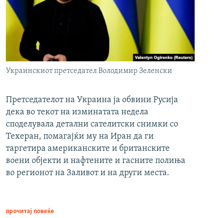
Украинскиот претседател Володимир Зеленски
Претседателот на Украина ја обвини Русија
дека во текот на изминатата недела
споделувала детални сателитски снимки со
Техеран, помагајќи му на Иран да ги
таргетира американските и британските
воени објекти и нафтените и гасните полиња
во регионот на Заливот и на други места.
прочитај повеќе