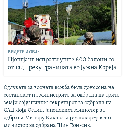
ВИДЕТЕ И ОВА:
Пјонгјанг испрати уште 600 балони со
отпад преку границата во Јужна Кореја
Одлуката за воената вежба била донесена на
состанокот на министрите за одбрана на трите
земји сојузнички: секретарот за одбрана на
САД Лојд Остин, јапонскиот министер за
одбрана Минору Кихара и јужнокорејскиот
министер за одбрана Шин Вон-сик.