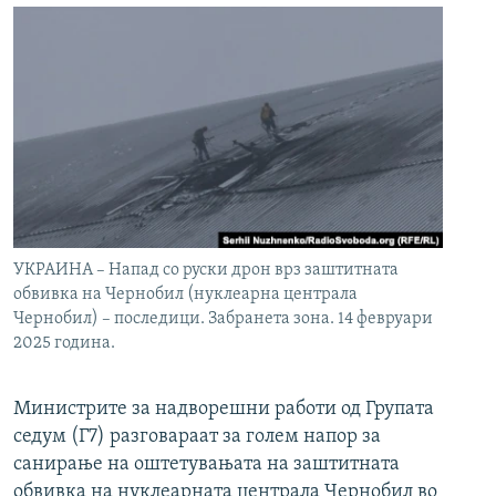
УКРАИНА – Напад со руски дрон врз заштитната
обвивка на Чернобил (нуклеарна централа
Чернобил) – последици. Забранета зона. 14 февруари
2025 година.
Министрите за надворешни работи од Групата
седум (Г7) разговараат за голем напор за
санирање на оштетувањата на заштитната
обвивка на нуклеарната централа Чернобил во