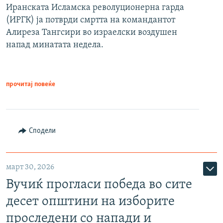
Иранската Исламска револуционерна гарда
(ИРГК) ја потврди смртта на командантот
Алиреза Тангсири во израелски воздушен
напад минатата недела.
прочитај повеќе
Сподели
март 30, 2026
Вучиќ прогласи победа во сите
десет општини на изборите
проследени со напади и