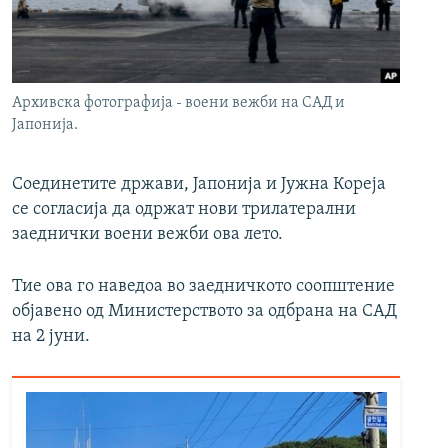
РСЕ веб страници
Архивска фотографија - воени вежби на САД и
Јапонија.
Соединетите држави, Јапонија и Јужна Кореја
се согласија да одржат нови трилатерални
заеднички воени вежби ова лето.
Тие ова го наведоа во заедничкото соопштение
објавено од Министерството за одбрана на САД
на 2 јуни.