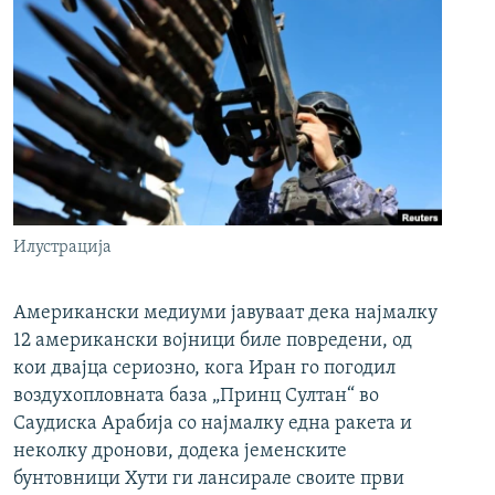
Илустрација
Американски медиуми јавуваат дека најмалку
12 американски војници биле повредени, од
кои двајца сериозно, кога Иран го погодил
воздухопловната база „Принц Султан“ во
Саудиска Арабија со најмалку една ракета и
неколку дронови, додека јеменските
бунтовници Хути ги лансирале своите први