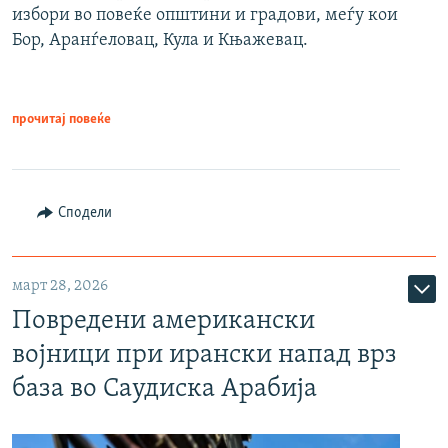
избори во повеќе општини и градови, меѓу кои
Бор, Аранѓеловац, Кула и Књажевац.
прочитај повеќе
Сподели
март 28, 2026
Повредени американски
војници при ирански напад врз
база во Саудиска Арабија