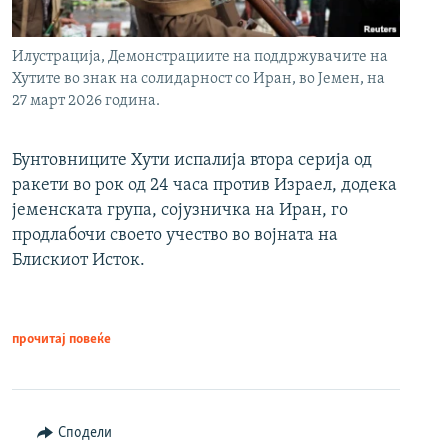
Илустрација, Демонстрациите на поддржувачите на
Хутите во знак на солидарност со Иран, во Јемен, на
27 март 2026 година.
Бунтовниците Хути испалија втора серија од
ракети во рок од 24 часа против Израел, додека
јеменската група, сојузничка на Иран, го
продлабочи своето учество во војната на
Блискиот Исток.
прочитај повеќе
Сподели