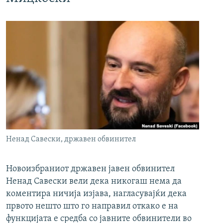
Ненад Савески, државен обвинител
Новоизбраниот државен јавен обвинител
Ненад Савески вели дека никогаш нема да
коментира ничија изјава, нагласувајќи дека
првото нешто што го направил откако е на
функцијата е средба со јавните обвинители во