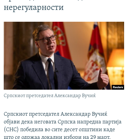
нерегуларности
Српскиот претседател Александар Вучиќ
Српскиот претседател Александар Вучиќ
објави дека неговата Српска напредна партија
(СНС) победила во сите десет општини каде
што се одржаа локални избори на 29 март.