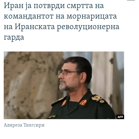
Иран ја потврди смртта на
командантот на морнарицата
на Иранската револуционерна
гарда
Алиреза Тангсири