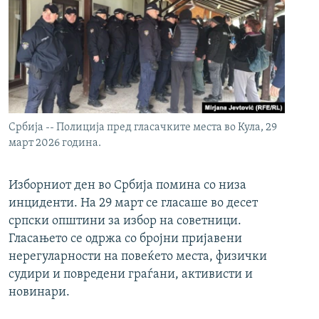
Србија -- Полиција пред гласачките места во Кула, 29
март 2026 година.
Изборниот ден во Србија помина со низа
инциденти. На 29 март се гласаше во десет
српски општини за избор на советници.
Гласањето се одржа со бројни пријавени
нерегуларности на повеќето места, физички
судири и повредени граѓани, активисти и
новинари.