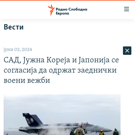
Достапни
линкови
Оди
Вести
на
МАКЕДОНИЈА
содржината
СВЕТ
Оди
јуни 02, 2024
ВИЗУЕЛНО
на
САД, Јужна Кореја и Јапонија се
главната
ВЕСТИ
навигација
согласија да одржат заеднички
ШТО ТРЕБА ДА ЗНАЕТЕ
Премини
воени вежби
на
ПРИЈАВИ СЕ ЗА ЊУЗЛЕТЕР
пребарување
ПОДКАСТ ЗОШТО?
СЛЕДЕТЕ НЕ