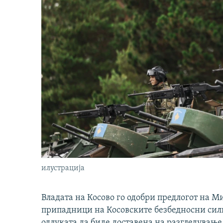
илустрација
Владата на Косово го одобри предлогот на М
припадници на Косовските безбедносни сили 
одлуката да биде доставена на разгледување