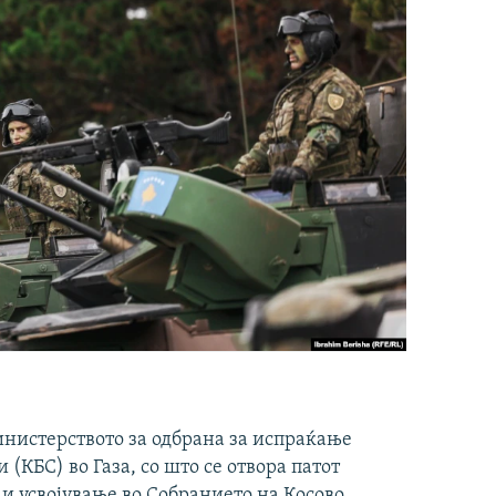
инистерството за одбрана за испраќање
(КБС) во Газа, со што се отвора патот
 и усвојување во Собранието на Косово.