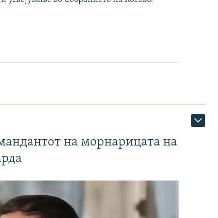
омандантот на морнарицата на
арда