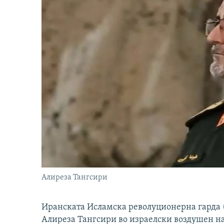
Алиреза Тангсири
Иранската Исламска револуционерна гарда (
Алиреза Тангсири во израелски воздушен н