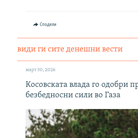
Сподели
види ги сите денешни вести
март 30, 2026
Косовската влада го одобри п
безбедносни сили во Газа