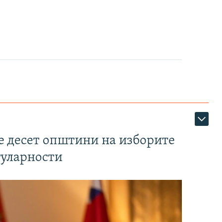
те десет општини на изборите
гуларности