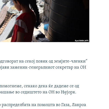
дговорат на секој повик од земјите-членки“
изјави заменик-генералниот секретар на ОН
помогнеме, секако дека ќе дадеме се од
прашање во седиштето на ОН во Њујорк.
 распределбата на помошта во Газа, Лакроа