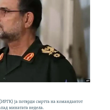
ИРГК) ја потврди смртта на командантот
апад минатата недела.