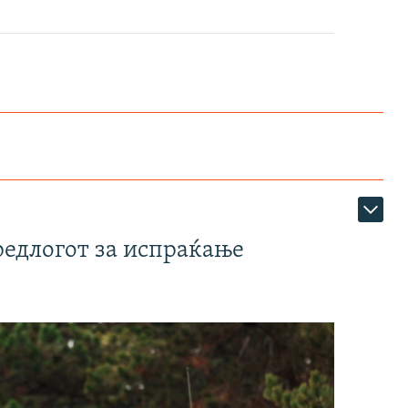
редлогот за испраќање