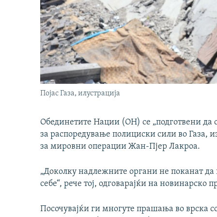
Појас Газа, илустрација
Обединетите Нации (ОН) се „подготвени да о
за распоредување полициски сили во Газа, 
за мировни операции Жан-Пјер Лакроа.
„Доколку надлежните органи не поканат да 
себе“, рече тој, одговарајќи на новинарско 
Посочувајќи ги многуте прашања во врска со