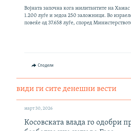
Војната започна кога милитантите на Хамас 
1.200 луѓе и зедоа 250 заложници. Во изра
повеќе од 37.658 луѓе, според Министерствот
Сподели
види ги сите денешни вести
март 30, 2026
Косовската влада го одобри п