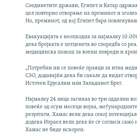
Соединетите држави, Египет и Катар одржаа 
цел повторно отворање на преминот и згол
Но, преминот, од кој Египет бара повлекувањ
Евакуацијата е неопходна за најмалку 10.000
дека бројката е потценета во споредба со ре
медицинска помош за воени повреди и хрон
„Потребни ни се повеќе правци за итна меди
СЗО, додавајќи дека би сакале да видат отв
Источен Ерусалим или Западниот Брег.
Најмалку 24 лица загинаа во три одделни во
повеќе од осум месеци војна, меѓународнит
резултати. Хамас вели дека секој потенцијал
додека Израел вели дека ќе се согласи само
Хамас не биде искорен.