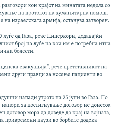
разговори кон крајот на минатата недела со
емување на протокот на хуманитарна помош.
е на израелската армија, останува затворен.
 луѓе од Газа, рече Пиперкорн, додавајќи
алниот број на луѓе на кои им е потребна итна
ични болести.
цинска евакуација“, рече претставникот на
орени други правци за носење пациенти во
здушни напади утрото на 25 јуни во Газа. По
е напори за постигнување договор не донесоа
ен договор мора да доведе до крај на војната,
 на привремени паузи во борбите додека